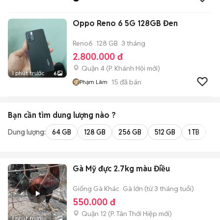
Oppo Reno 6 5G 128GB Đen
Reno6
128 GB
3 tháng
2.800.000 đ
Quận 4
(
P. Khánh Hội
mới)
1 phút trước
6
15
đã bán
Phạm Lâm
Bạn cần tìm
dung lượng
nào ?
Dung lượng:
64 GB
128 GB
256 GB
512 GB
1 TB
2 
Gà Mỹ đực 2.7kg màu Điều
Giống Gà Khác
Gà lớn (từ 3 tháng tuổi)
550.000 đ
Quận 12
(
P. Tân Thới Hiệp
mới)
1 phút trước
1