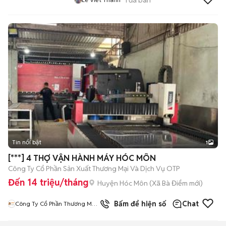
Tin nổi bật
1
[***] 4 THỢ VẬN HÀNH MÁY HÓC MÔN
Công Ty Cổ Phần Sản Xuất Thương Mại Và Dịch Vụ OTP
Đến 14 triệu/tháng
Huyện Hóc Môn
(
Xã Bà Điểm
mới)
Bấm để hiện số
Chat
Công Ty Cổ Phần Thương Mại
Và Dịch Vụ OTP