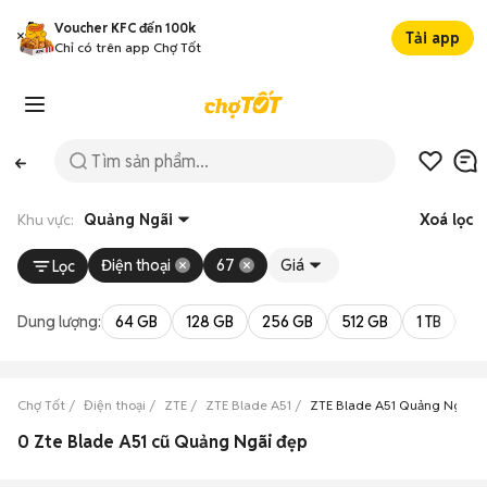
Voucher KFC đến 100k
Tải app
Chỉ có trên app Chợ Tốt
Khu vực:
Quảng Ngãi
Xoá lọc
Điện thoại
67
Giá
Lọc
Dung lượng:
64 GB
128 GB
256 GB
512 GB
1 TB
2 
Chợ Tốt
Điện thoại
ZTE
ZTE Blade A51
ZTE Blade A51 Quảng Ngãi
0 Zte Blade A51 cũ Quảng Ngãi đẹp