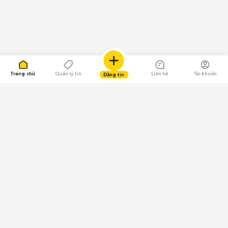
Trang chủ
Quản lý tin
Liên hệ
Tài khoản
Đăng tin
109.000 Bình chọn
Tải ứng dụng Chợ Tốt
Về Chợ Tốt
Quy chế sàn
Chính sách bảo mật
Giải quyết tranh chấp
CÔNG TY TNHH CHỢ TỐT - Người đại diện theo pháp luật: