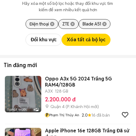
Hãy xóa một số bộ lọc hoặc thay đổi khu vực tìm 
kiếm để xem nhiều kết quả hơn
Điện thoại
ZTE
Blade A51
Đổi khu vực
Xóa tất cả bộ lọc
Tin đăng mới
Oppo A3x 5G 2024 Trắng 5G
RAM4/128GB
A3X
128 GB
2.200.000 đ
Quận 4
(
P. Khánh Hội
mới)
1 phút trước
4
P
2.0
16
đã bán
Phạm Thị Thúy An
Apple iPhone 16e 128GB Trắng Đã sử