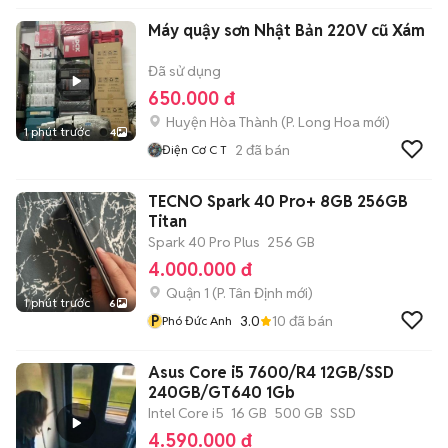
Máy quậy sơn Nhật Bản 220V cũ Xám
Đã sử dụng
650.000 đ
Huyện Hòa Thành
(
P. Long Hoa
mới)
1 phút trước
4
2
đã bán
Điện Cơ C T
TECNO Spark 40 Pro+ 8GB 256GB
Titan
Spark 40 Pro Plus
256 GB
4.000.000 đ
Quận 1
(
P. Tân Định
mới)
1 phút trước
6
P
3.0
10
đã bán
Phó Đức Anh
Asus Core i5 7600/R4 12GB/SSD
240GB/GT640 1Gb
Intel Core i5
16 GB
500 GB
SSD
4.590.000 đ