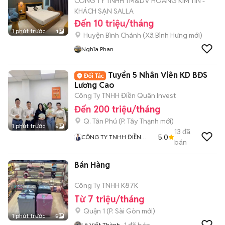
CÔNG TY TNHH TM&DV HOÀNG KIM TÍN -
KHÁCH SẠN SALLA
Đến 10 triệu/tháng
1 phút trước
1
Huyện Bình Chánh
(
Xã Bình Hưng
mới)
Nghĩa Phan
Tuyển 5 Nhân Viên KD BĐS
Lương Cao
Công Ty TNHH Điền Quân Invest
Đến 200 triệu/tháng
Q. Tân Phú
(
P. Tây Thạnh
mới)
1 phút trước
5
13
đã
5.0
CÔNG TY TNHH ĐIỀN
bán
QUÂN INVEST
Bán Hàng
Công Ty TNHH K87K
Từ 7 triệu/tháng
Quận 1
(
P. Sài Gòn
mới)
1 phút trước
5
1
đã bán
Lê Viết Thành