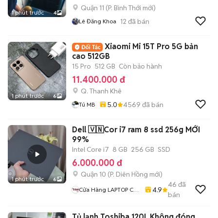
Quận 11
(
P. Bình Thới
mới)
1 phút trước
4
12
đã bán
Lê Đăng Khoa
Xiaomi Mi 15T Pro 5G bản
cao 512GB
15 Pro
512 GB
Còn bảo hành
11.400.000 đ
Q. Thanh Khê
1 phút trước
6
5.0
4569
đã bán
Tú MB
Dell 🇻🇳Cor i7 ram 8 ssd 256g MỚI
99%
Intel Core i7
8 GB
256 GB
SSD
6.000.000 đ
Quận 10
(
P. Diên Hồng
mới)
1 phút trước
6
46
đã
4.9
Cửa Hàng LAPTOP Cũ
bán
Giá Rẻ
Tủ lạnh Toshiba 120L Không đóng