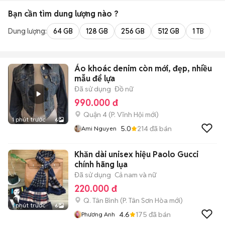
Bạn cần tìm
dung lượng
nào ?
Dung lượng:
64 GB
128 GB
256 GB
512 GB
1 TB
2 
Áo khoác denim còn mới, đẹp, nhiều
mẫu để lựa
Đã sử dụng
Đồ nữ
990.000 đ
Quận 4
(
P. Vĩnh Hội
mới)
1 phút trước
6
5.0
214
đã bán
Ami Nguyen
Khăn dài unisex hiệu Paolo Gucci
chính hãng lụa
Đã sử dụng
Cả nam và nữ
220.000 đ
Q. Tân Bình
(
P. Tân Sơn Hòa
mới)
1 phút trước
6
4.6
175
đã bán
Phương Anh