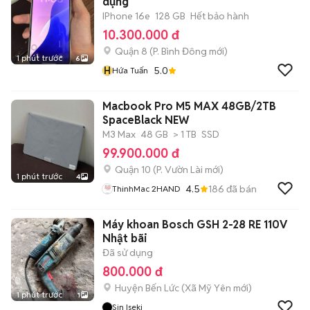
dụng
IPhone 16e
128 GB
Hết bảo hành
10.300.000 đ
Quận 8
(
P. Bình Đông
mới)
1 phút trước
6
H
5.0
Hứa Tuấn
Macbook Pro M5 MAX 48GB/2TB
SpaceBlack NEW
M3 Max
48 GB
> 1 TB
SSD
99.900.000 đ
Quận 10
(
P. Vườn Lài
mới)
1 phút trước
4
4.5
186
đã bán
ThinhMac 2HAND
Máy khoan Bosch GSH 2-28 RE 110V
Nhật bãi
Đã sử dụng
800.000 đ
Huyện Bến Lức
(
Xã Mỹ Yên
mới)
1 phút trước
1
Sin Iseki