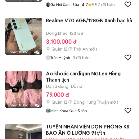
4.7
557
đã bán
Gà Nòi Sanh Sữa
Realme V70 6GB/128GB Xanh bạc hà
Dòng khác
128 GB
3.100.000 đ
Quận 12
(
P. Thới An
mới)
1 phút trước
6
3
đã bán
Trần Huỳnh
Áo khoác cardigan Nữ Len Hồng
Thanh lịch
Đã sử dụng
Đồ nữ
79.000 đ
Quận 12
(
P. Đông Hưng Thuận
mới)
1 phút trước
1
Minh Khoa Qua Đoàn
TUYỂN NHÂN VIÊN DỌN PHÒNG KS
BAO ĂN Ở LƯƠNG 9tr/th