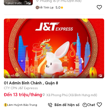
Phường 16
(
P. Phú Định
mới)
1 phút trước
6
5.0
Về Tính Lại
Tin nổi bật
1
01 Admin Bình Chánh , Quận 8
CTY CPN J&T Expresss
Đến 13 triệu/tháng
Xã Phong Phú
(
Xã Bình Hưng
mới)
l
Bấm để hiện số
Chat
Lâm Huỳnh Bảo Trung