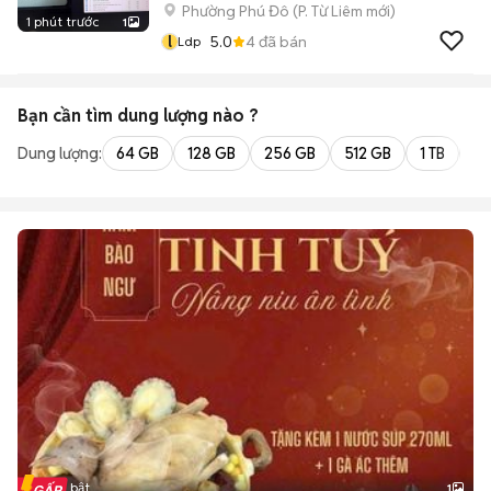
Phường Phú Đô
(
P. Từ Liêm
mới)
1 phút trước
1
l
5.0
4
đã bán
Ldp
Bạn cần tìm
dung lượng
nào ?
Dung lượng:
64 GB
128 GB
256 GB
512 GB
1 TB
2 
Tin nổi bật
1