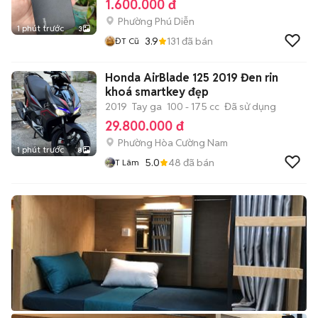
1.600.000 đ
Phường Phú Diễn
1 phút trước
3
3.9
131
đã bán
ĐT Cũ
Honda AirBlade 125 2019 Đen rin
khoá smartkey đẹp
2019
Tay ga
100 - 175 cc
Đã sử dụng
29.800.000 đ
Phường Hòa Cường Nam
1 phút trước
8
5.0
48
đã bán
T Lâm