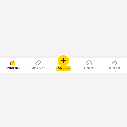
Trang chủ
Quản lý tin
Liên hệ
Tài khoản
Đăng tin
109.000 Bình chọn
Tải ứng dụng Chợ Tốt