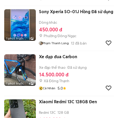
Sony Xperia SO-01J Hồng Đã sử dụng
Dòng khác
450.000 đ
Phường Đông Ngạc
1 phút trước
3
12
đã bán
Phạm Thanh Long
Xe đạp đua Carbon
Xe đạp thể thao
Đã sử dụng
14.500.000 đ
Xã Đông Thạnh
1 phút trước
6
c
5.0
Cá Nhân
Xiaomi Redmi 13C 128GB Đen
Redmi 13C
128 GB