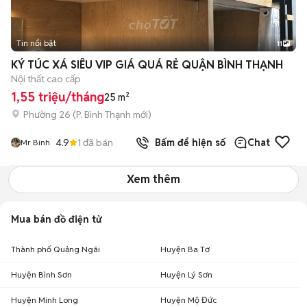
Tin nổi bật
11
+
2
KÝ TÚC XÁ SIÊU VIP GIÁ QUÁ RẺ QUẬN BÌNH THẠNH
Nội thất cao cấp
1,55 triệu/tháng
25 m²
Phường 26
(
P. Bình Thạnh
mới)
4.9
1
đã bán
Bấm để hiện số
Chat
Mr Binh
Xem thêm
Mua bán đồ điện tử
Thành phố Quảng Ngãi
Huyện Ba Tơ
Huyện Bình Sơn
Huyện Lý Sơn
Huyện Minh Long
Huyện Mộ Đức