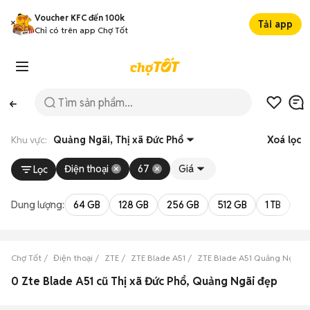
Voucher KFC đến 100k
Tải app
Chỉ có trên app Chợ Tốt
Khu vực:
Quảng Ngãi, Thị xã Đức Phổ
Xoá lọc
Điện thoại
67
Giá
Lọc
Dung lượng:
64 GB
128 GB
256 GB
512 GB
1 TB
2 
Chợ Tốt
Điện thoại
ZTE
ZTE Blade A51
ZTE Blade A51 Quảng Ngãi
0 Zte Blade A51 cũ Thị xã Đức Phổ, Quảng Ngãi đẹp