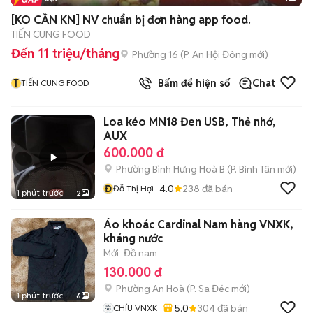
[KO CẦN KN] NV chuẩn bị đơn hàng app food.
TIẾN CUNG FOOD
Đến 11 triệu/tháng
Phường 16
(
P. An Hội Đông
mới)
T
Bấm để hiện số
Chat
TIẾN CUNG FOOD
Loa kéo MN18 Đen USB, Thẻ nhớ,
AUX
600.000 đ
Phường Bình Hưng Hoà B
(
P. Bình Tân
mới)
Đ
4.0
238
đã bán
Đỗ Thị Hợi
1 phút trước
2
Áo khoác Cardinal Nam hàng VNXK,
kháng nước
Mới
Đồ nam
130.000 đ
Phường An Hoà
(
P. Sa Đéc
mới)
1 phút trước
6
5.0
304
đã bán
CHÍU VNXK