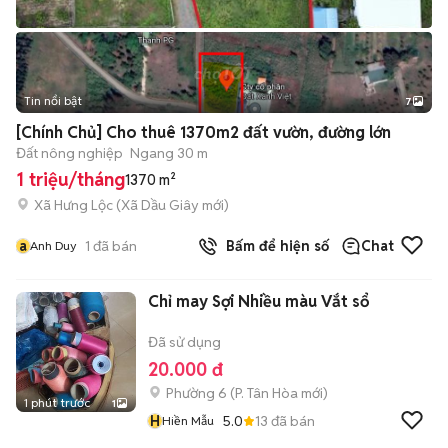
Tin nổi bật
7
+
2
[Chính Chủ] Cho thuê 1370m2 đất vườn, đường lớn
Đất nông nghiệp
Ngang 30 m
1 triệu/tháng
1370 m²
Xã Hưng Lộc
(
Xã Dầu Giây
mới)
a
1
đã bán
Bấm để hiện số
Chat
Anh Duy
Chỉ may Sợi Nhiều màu Vắt sổ
Đã sử dụng
20.000 đ
Phường 6
(
P. Tân Hòa
mới)
1 phút trước
1
H
5.0
13
đã bán
Hiền Mẫu