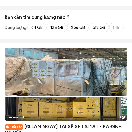
Bạn cần tìm
dung lượng
nào ?
Dung lượng:
64 GB
128 GB
256 GB
512 GB
1 TB
2 
Tin nổi bật
6
+
2
[ĐI LÀM NGAY] TÀI XẾ XE TẢI 1.9T - BA ĐÌNH