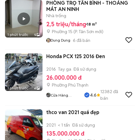
PHÒNG TRỌ TÂN BÌNH - THOÁNG
MÁT AN NINH
Nhà trống
2,5 triệu/tháng
18 m²
Phường 15
(
P. Tân Sơn
mới)
1 phút trước
5
6
đã bán
Dung Dung
Honda PCX 125 2016 Đen
2016
Tay ga
Đã sử dụng
26.000.000 đ
Phường Phú Thạnh
1 phút trước
6
12382
đã
4.6
Cửa Hàng
bán
Tuanduy
thco van 2021 quá đẹp
2021
< 1 tấn
Đã sử dụng
135.000.000 đ