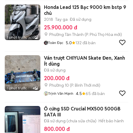
Honda Lead 125 Bạc 9000 km bstp 9
chủ
2018
Tay ga
Đã sử dụng
25.900.000 đ
Phường Tân Thành
(
P. Phú Thọ Hòa
mới)
1 phút trước
13
5.0
132
đã bán
Toàn Đạc
Ván trượt CHIYUAN Skate Đen, Xanh
Ít dùng
Đã sử dụng
200.000 đ
Phường 10
(
P. Bình Thới
mới)
1 phút trước
4
4.5
65
đã bán
Trịnh Văn Mạnh
Ổ cứng SSD Crucial MX500 500GB
SATA III
Đã sử dụng (chưa sửa chữa)
Hết bảo hành
800.000 đ