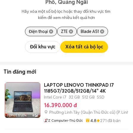
Phổ, Quảng Ngãi
Hãy xóa một số bộ lọc hoặc thay đổi khu vực tìm 
kiếm để xem nhiều kết quả hơn
Điện thoại
ZTE
Blade A51
Đổi khu vực
Xóa tất cả bộ lọc
Tin đăng mới
LAPTOP LENOVO THINKPAD I7
1185G7/32GB/512GB/14" 4K
Intel Core i7
32 GB
512 GB
SSD
16.390.000 đ
Phường Linh Tây (Quận Thủ Đức cũ)
(
P. Linh 
1 phút trước
6
4.8
271
đã bán
Z Computer-Thủ Đức