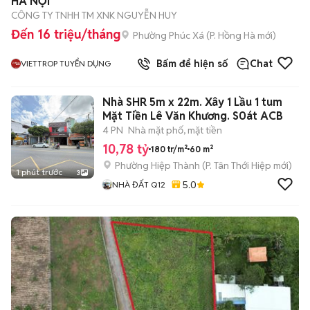
HÀ NỘI
CÔNG TY TNHH TM XNK NGUYỄN HUY
Đến 16 triệu/tháng
Phường Phúc Xá
(
P. Hồng Hà
mới)
Bấm để hiện số
Chat
VIETTROP TUYỂN DỤNG
Nhà SHR 5m x 22m. Xây 1 Lầu 1 tum
Mặt Tiền Lê Văn Khương. S0át ACB
4 PN
Nhà mặt phố, mặt tiền
10,78 tỷ
180 tr/m²
60 m²
Phường Hiệp Thành
(
P. Tân Thới Hiệp
mới)
1 phút trước
3
5.0
NHÀ ĐẤT Q12