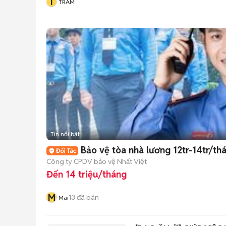
T
TRÂM
Tin nổi bật
Bảo vệ tòa nhà lương 12tr-14tr/th
Công ty CPDV bảo vệ Nhất Việt
Đến 14 triệu/tháng
M
13
đã bán
Mai