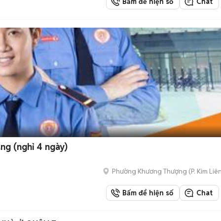
Bấm để hiện số
Chat
áng (nghỉ 4 ngày)
Phường Khương Thượng
(
P. Kim Liê
Bấm để hiện số
Chat