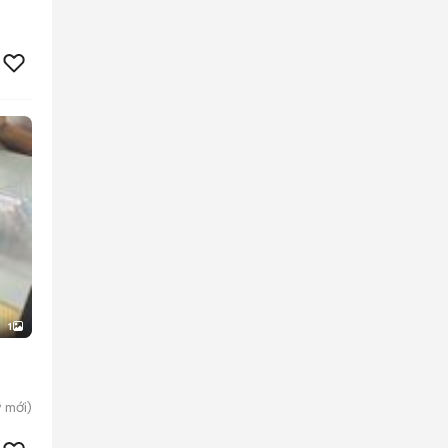
1
ỹ
mới)