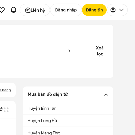
Đăng nhập
Đăng tin
Liên hệ
Xoá
lọc
a hàng
Mua bán đồ điện tử
Huyện Bình Tân
ới
Huyện Long Hồ
Huyện Mang Thít