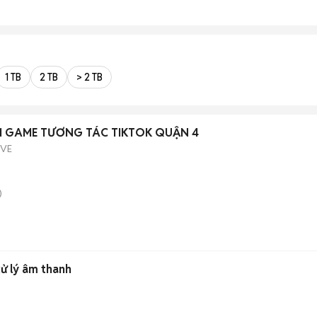
1 TB
2 TB
> 2 TB
M GAME TƯƠNG TÁC TIKTOK QUẬN 4
IVE
)
ử lý âm thanh