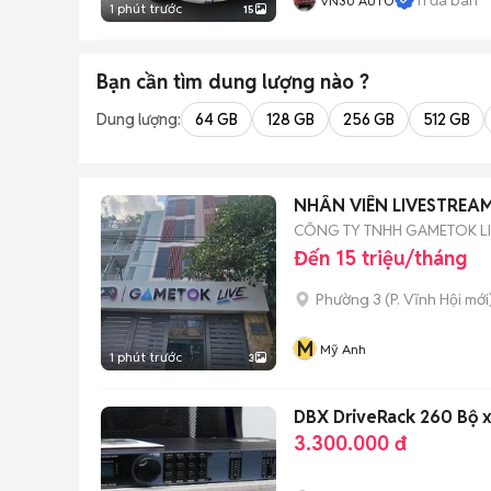
VN30 AUTO
1 phút trước
15
Bạn cần tìm
dung lượng
nào ?
Dung lượng:
64 GB
128 GB
256 GB
512 GB
NHÂN VIÊN LIVESTREA
CÔNG TY TNHH GAMETOK L
Đến 15 triệu/tháng
Phường 3
(
P. Vĩnh Hội
mới
M
Mỹ Anh
1 phút trước
3
DBX DriveRack 260 Bộ x
3.300.000 đ