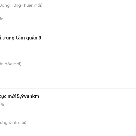
 Đông Hưng Thuận
mới)
án
i trung tâm quận 3
uân Hòa
mới)
 cực mới 5,9vankm
ộng
ương Đình
mới)