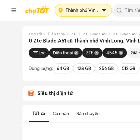
Thành phố Vĩnh Long
Chợ Tốt
Điện thoại
ZTE
ZTE Blade A51
ZTE Blade A51 
0 Zte Blade A51 cũ Thành phố Vĩnh Long, Vĩnh
Lọc
Điện thoại
ZTE
4545
Giá
Dung lượng:
64 GB
128 GB
256 GB
512 GB
Siêu thị điện tử
Tất cả
Cá nhân
Bán chuyên