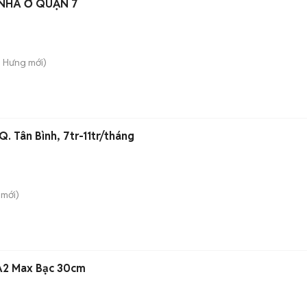
 NHÀ Ở QUẬN 7
n Hưng
mới)
. Tân Bình, 7tr-11tr/tháng
mới)
 A2 Max Bạc 30cm