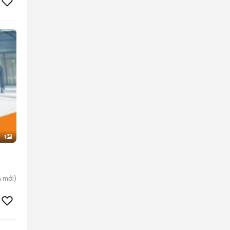
1
n
mới)