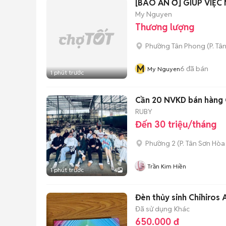
[BAO ĂN Ở] GIÚP VIỆC
My Nguyen
Thương lượng
Phường Tân Phong
(
P. Tâ
M
6
đã bán
My Nguyen
1 phút trước
Cần 20 NVKD bán hàng Q
RUBY
Đến 30 triệu/tháng
Phường 2
(
P. Tân Sơn Hòa
Trần Kim Hiền
1 phút trước
4
Đèn thủy sinh Chihiros
Đã sử dụng
Khác
650.000 đ