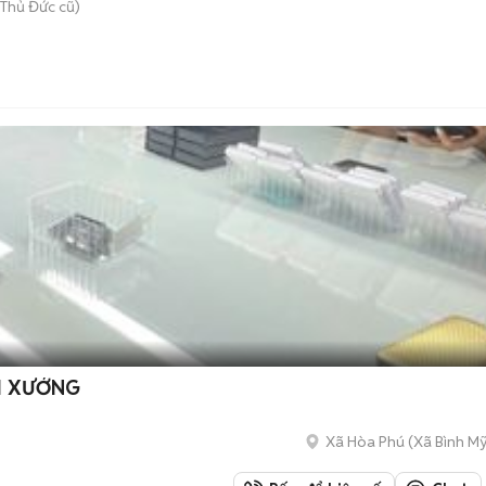
Thủ Đức cũ)
ẠI XƯỞNG
Xã Hòa Phú
(
Xã Bình M