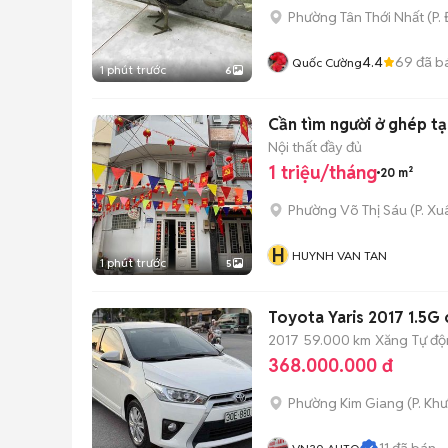
Phường Tân Thới Nhất
(
P.
4.4
69
đã b
Quốc Cường
1 phút trước
6
Cần tìm người ở ghép tạ
Nội thất đầy đủ
1 triệu/tháng
20 m²
Phường Võ Thị Sáu
(
P. X
H
HUYNH VAN TAN
1 phút trước
5
Toyota Yaris 2017 1.5G
2017
59.000 km
Xăng
Tự đ
368.000.000 đ
Phường Kim Giang
(
P. Kh
11
đã bán