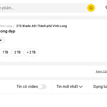
Vĩnh Long
ZTE Blade A51 Thành phố Vĩnh Long
 Long đẹp
1 TB
2 TB
> 2 TB
Xem Cử
Tin có video
Tin mới nhất
Dạng lư