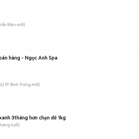
Trấn Biên
mới)
 bán hàng - Ngọc Anh Spa
ũ)
(
P. Bình Trưng
mới)
 xanh 3tháng hơn chạn đẽ 1kg
tháng tuổi)