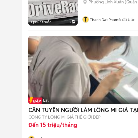
Phường Linh Xuân (Quận 
T
6
đã bán
Thanh Dat Pham
1 phút trước
5
Tin nổi bật
CẦN TUYỂN NGƯỜI LÀM LÔNG MI GIẢ T
CÔNG TY LÔNG MI GIẢ THẾ GIỚI ĐẸP
Đến 15 triệu/tháng