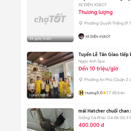
XE ĐIỆN XSBOT
Thương lượng
Phường Quyết Thắng
(
P. 
XE ĐIỆN XSBOT
38 giây trước
Tuyển Lễ Tân Giao tiếp
Ngọc Anh Spa
Đến 10 triệu/giờ
Phường An Phú (Quận 2 c
H
5.0
27
đã bán
Hương
1 phút trước
3
mái Hatcher chuối chan
Giống Gà Khác
Gà lớn (từ 3 
400.000 đ