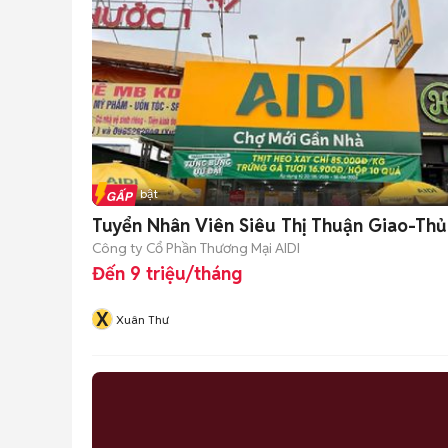
Tin nổi bật
Tuyển Nhân Viên Siêu Thị Thuận Giao-Th
Công ty Cổ Phần Thương Mại AIDI
Đến 9 triệu/tháng
X
Xuân Thư