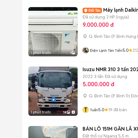
Máy lạnh Daiki
Đã sử dụng
2 HP (ngựa)
9.000.000 đ
Q. Bình Tân
(
P. Bình Hưng
5.0
21
Điện Lạnh Tân Tiến
1 phút trước
1
Isuzu NMR 310 3 tấn 20
2022
3 tấn
Đã sử dụng
5.000.000 đ
Q. Bình Tân
(
P. Bình Trị Đ
T
5.0
19
đã bán
Tuấn
1 phút trước
18
BÁN LÔ 151M GẦN LÃ 
Đất thổ cư
Ngang 5,5 m