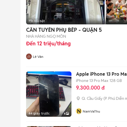
Tin nổi bật
CẦN TUYỂN PHỤ BẾP - QUẬN 5
NHÀ HÀNG NGỌ MÔN
Đến 12 triệu/tháng
Lê Vân
Apple iPhone 13 Pro M
iPhone 13 Pro Max
128 GB
9.300.000 đ
Q. Cầu Giấy
(
P. Phú Diễn
m
N
NamVaThu
44 giây trước
6