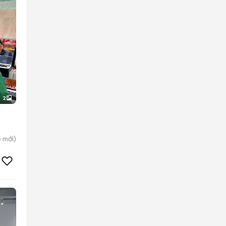
2
o
mới)