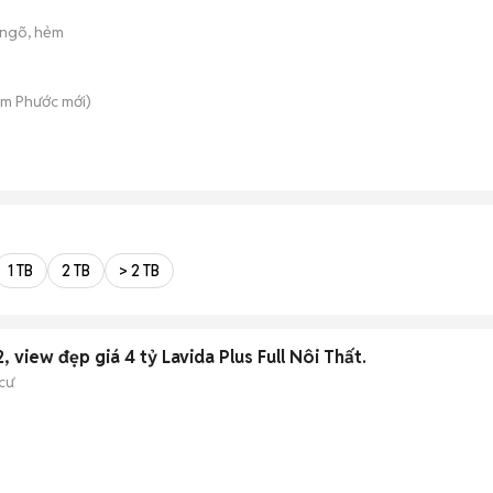
ngõ, hẻm
Tam Phước
mới)
1 TB
2 TB
> 2 TB
 view đẹp giá 4 tỷ Lavida Plus Full Nôi Thất.
cư