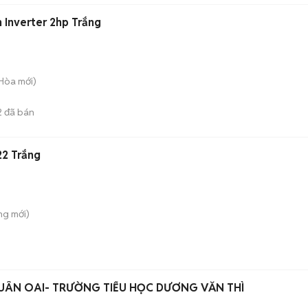
n Inverter 2hp Trắng
 Hòa
mới)
2
đã bán
22 Trắng
ông
mới)
XUÂN OAI- TRƯỜNG TIỂU HỌC DƯƠNG VĂN THÌ