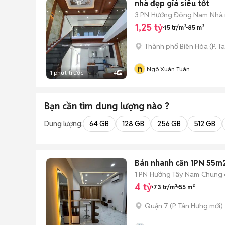
nhà đẹp giá siêu tốt
3 PN
Hướng Đông Nam
Nhà 
1,25 tỷ
15 tr/m²
85 m²
Thành phố Biên Hòa
(
P. 
n
Ngô Xuân Tuân
1 phút trước
4
Bạn cần tìm
dung lượng
nào ?
Dung lượng:
64 GB
128 GB
256 GB
512 GB
Bán nhanh căn 1PN 55m2,
1 PN
Hướng Tây Nam
Chung 
4 tỷ
73 tr/m²
55 m²
Quận 7
(
P. Tân Hưng
mới)