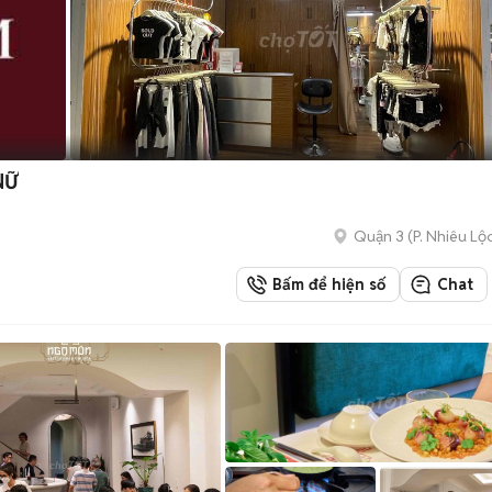
NỮ
Quận 3
(
P. Nhiêu Lộ
Bấm để hiện số
Chat