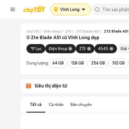
Vĩnh Long
Chợ Tốt
Điện thoại
ZTE
ZTE Blade A51
ZTE Blade A51
0 Zte Blade A51 cũ Vĩnh Long đẹp
Lọc
Điện thoại
ZTE
4545
Giá
Dung lượng:
64 GB
128 GB
256 GB
512 GB
Siêu thị điện tử
Tất cả
Cá nhân
Bán chuyên