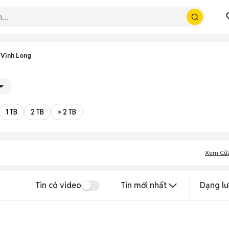
 Vĩnh Long
1 TB
2 TB
> 2 TB
Xem Cử
Tin có video
Tin mới nhất
Dạng lư