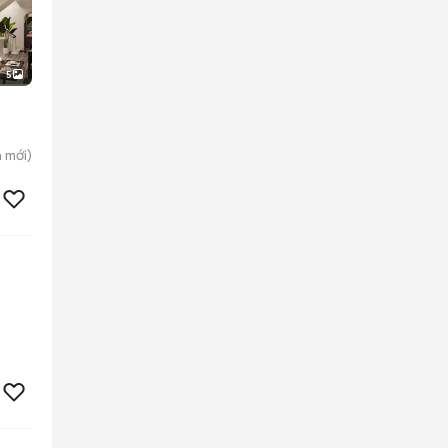
5
n
mới)