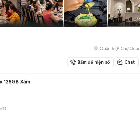
Quận 5
(
P. Chợ Quá
Bấm để hiện số
Chat
ax 128GB Xám
ới)