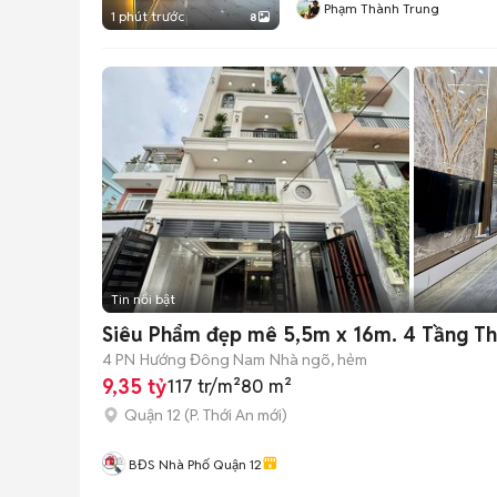
Phạm Thành Trung
1 phút trước
8
Tin nổi bật
Siêu Phẩm đẹp mê 5,5m x 16m. 4 Tầng T
4 PN
Hướng Đông Nam
Nhà ngõ, hẻm
9,35 tỷ
117 tr/m²
80 m²
Quận 12
(
P. Thới An
mới)
BĐS Nhà Phố Quận 12