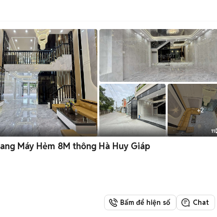
+
2
11
hang Máy Hẻm 8M thông Hà Huy Giáp
Bấm để hiện số
Chat