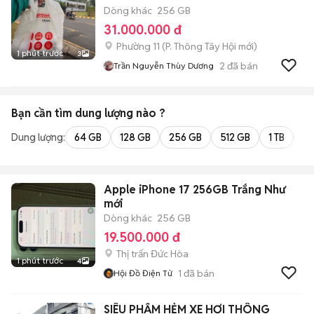
Dòng khác
256 GB
31.000.000 đ
Phường 11
(
P. Thông Tây Hội
mới)
1 phút trước
3
2
đã bán
Trần Nguyễn Thùy Dương
Bạn cần tìm
dung lượng
nào ?
Dung lượng:
64 GB
128 GB
256 GB
512 GB
1 TB
2 
Apple iPhone 17 256GB Trắng Như
mới
Dòng khác
256 GB
19.500.000 đ
Thị trấn Đức Hòa
1 phút trước
4
1
đã bán
Hội Đồ Điện Tử
SIÊU PHẨM HẺM XE HƠI THÔNG