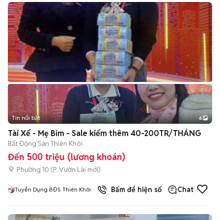
Tin nổi bật
6
+
2
Tài Xế - Mẹ Bỉm - Sale kiếm thêm 40-200TR/THÁNG
Bất Động Sản Thiên Khôi
Đến 500 triệu (lương khoán)
Phường 10
(
P. Vườn Lài
mới)
Bấm để hiện số
Chat
Tuyển Dụng BĐS Thiên Khôi