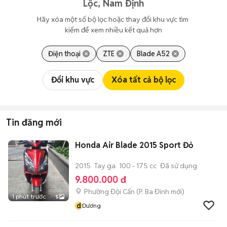
Lộc, Nam Định
Hãy xóa một số bộ lọc hoặc thay đổi khu vực tìm 
kiếm để xem nhiều kết quả hơn
Điện thoại
ZTE
Blade A52
Đổi khu vực
Xóa tất cả bộ lọc
Tin đăng mới
Honda Air Blade 2015 Sport Đỏ
2015
Tay ga
100 - 175 cc
Đã sử dụng
9.800.000 đ
Phường Đội Cấn
(
P. Ba Đình
mới)
1 phút trước
5
d
Dương