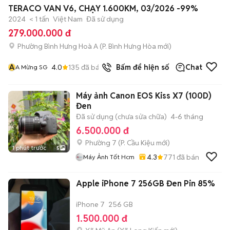
+
2
TERACO VAN V6, CHẠY 1.600KM, 03/2026 -99%
2024
< 1 tấn
Việt Nam
Đã sử dụng
279.000.000 đ
Phường Bình Hưng Hoà A
(
P. Bình Hưng Hòa
mới)
A
4.0
135
đã bán
Bấm để hiện số
Chat
A Mừng SG
Máy ảnh Canon EOS Kiss X7 (100D)
Đen
Đã sử dụng (chưa sửa chữa)
4-6 tháng
6.500.000 đ
Phường 7
(
P. Cầu Kiệu
mới)
1 phút trước
5
4.3
771
đã bán
Máy Ảnh Tốt Hcm
Apple iPhone 7 256GB Đen Pin 85%
iPhone 7
256 GB
1.500.000 đ