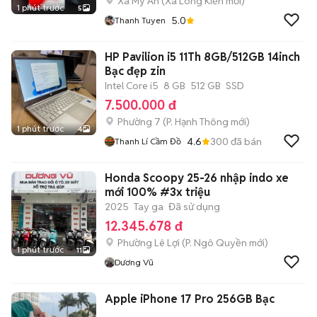
Xã Mỹ An
(
Xã Long Kiến
mới)
1 phút trước
5
5.0
Thanh Tuyen
HP Pavilion i5 11Th 8GB/512GB 14inch
Bạc đẹp zin
Intel Core i5
8 GB
512 GB
SSD
7.500.000 đ
Phường 7
(
P. Hạnh Thông
mới)
1 phút trước
4
4.6
300
đã bán
Thanh Lí Cầm Đồ
Honda Scoopy 25-26 nhập indo xe
mới 100% #3x triệu
2025
Tay ga
Đã sử dụng
12.345.678 đ
Phường Lê Lợi
(
P. Ngô Quyền
mới)
1 phút trước
11
Dương Vũ
Apple iPhone 17 Pro 256GB Bạc