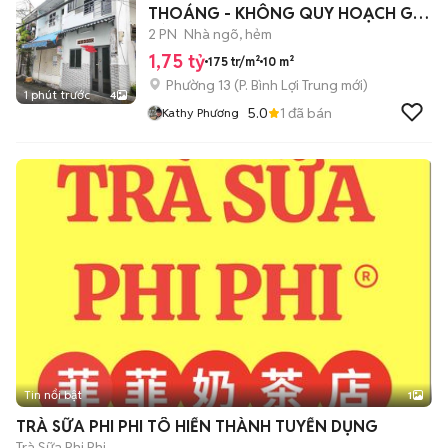
THOÁNG - KHÔNG QUY HOẠCH GIÁ
HỜI
2 PN
Nhà ngõ, hẻm
1,75 tỷ
175 tr/m²
10 m²
Phường 13
(
P. Bình Lợi Trung
mới)
1 phút trước
4
5.0
1
đã bán
Kathy Phương
Tin nổi bật
1
TRÀ SỮA PHI PHI TÔ HIẾN THÀNH TUYỂN DỤNG
Trà Sữa Phi Phi