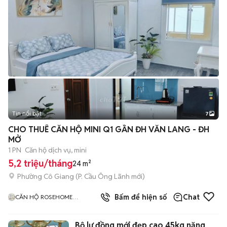
Tin nổi bật
7
+
2
CHO THUÊ CĂN HỘ MINI Q1 GẦN ĐH VĂN LANG - ĐH
MỞ
1 PN
Căn hộ dịch vụ, mini
5,2 triệu/tháng
24 m²
Phường Cô Giang
(
P. Cầu Ông Lãnh
mới)
1
đã bán
Bấm để hiện số
Chat
CĂN HỘ ROSEHOME
APARTMENT Q1
Bộ lư đồng mới đẹp cao 45kg nặng