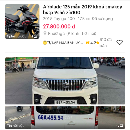
Airblade 125 mẫu 2019 khoá smakey
bstp 9chủ zin100
2019
Tay ga
100 - 175 cc
Đã sử dụng
27.800.000 đ
Phường 3
(
P. Bình Thới
mới)
1 phút trước
8
810
đã
T
4.9
TỰ LẬP MUA BÁN UY
bán
TÍN CHẤT LƯỢNG
Tin nổi bật
12