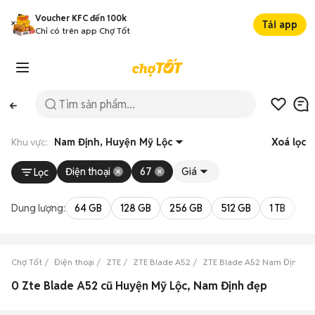
Voucher KFC đến 100k
Tải app
Chỉ có trên app Chợ Tốt
Khu vực:
Nam Định, Huyện Mỹ Lộc
Xoá lọc
Điện thoại
67
Giá
Lọc
Dung lượng:
64 GB
128 GB
256 GB
512 GB
1 TB
2 
Chợ Tốt
Điện thoại
ZTE
ZTE Blade A52
ZTE Blade A52 Nam Định
0 Zte Blade A52 cũ Huyện Mỹ Lộc, Nam Định đẹp