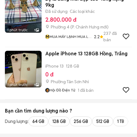
9kg
Đã sử dụng
Các loại khác
2.800.000 đ
Phường 4
(
P. Chánh Hưng
mới)
1 phút trước
1
237
đã
M
2.2
MUA MÁY LẠNH MUA LƯ
bán
ĐỒNG Và MUA ĐỒ CỔ
Apple iPhone 13 128GB Hồng, Trắng
iPhone 13
128 GB
0 đ
Phường Tân Sơn Nhì
1 phút trước
1
1
đã bán
Hội Đồ Điện Tử
Bạn cần tìm
dung lượng
nào ?
Dung lượng:
64 GB
128 GB
256 GB
512 GB
1 TB
2 