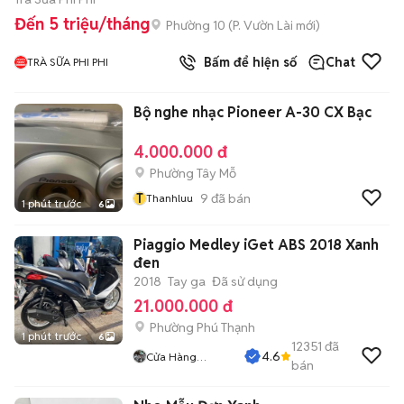
Đến 5 triệu/tháng
Phường 10
(
P. Vườn Lài
mới)
Bấm để hiện số
Chat
TRÀ SỮA PHI PHI
Bộ nghe nhạc Pioneer A-30 CX Bạc
4.000.000 đ
Phường Tây Mỗ
T
9
đã bán
Thanhluu
1 phút trước
6
Piaggio Medley iGet ABS 2018 Xanh
đen
2018
Tay ga
Đã sử dụng
21.000.000 đ
Phường Phú Thạnh
1 phút trước
6
12351
đã
4.6
Cửa Hàng
bán
Tuanduy