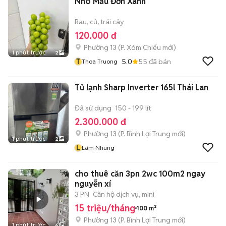
Nho Mẫu Đơn Xanh
Rau, củ, trái cây
120.000 đ
Phường 13
(
P. Xóm Chiếu
mới)
1 phút trước
2
T
5.0
55
đã bán
Thoa Truong
Tủ lạnh Sharp Inverter 165l Thái Lan
Đã sử dụng
150 - 199 lít
2.300.000 đ
Phường 13
(
P. Bình Lợi Trung
mới)
1 phút trước
2
L
Lâm Nhung
cho thuê căn 3pn 2wc 100m2 ngay
nguyễn xí
3 PN
Căn hộ dịch vụ, mini
15 triệu/tháng
100 m²
Phường 13
(
P. Bình Lợi Trung
mới)
1 phút trước
6