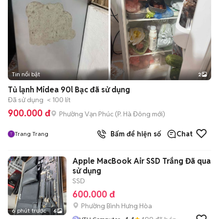
Tin nổi bật
2
Tủ lạnh Midea 90l Bạc đã sử dụng
Đã sử dụng
< 100 lít
900.000 đ
Phường Vạn Phúc
(
P. Hà Đông
mới)
Bấm để hiện số
Chat
Trang Trang
Apple MacBook Air SSD Trắng Đã qua
sử dụng
SSD
600.000 đ
Phường Bình Hưng Hòa
6 phút trước
6