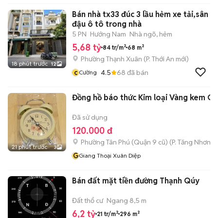
Bán nhà tx33 đúc 3 lầu hẻm xe tải,sân
đậu ô tô trong nhà
5 PN
Hướng Nam
Nhà ngõ, hẻm
5,68 tỷ
84 tr/m²
68 m²
Phường Thạnh Xuân
(
P. Thới An
mới)
18 phút trước
12
c
4.5
68
đã bán
Cường
Đồng hồ báo thức Kim loại Vàng kem C
Đã sử dụng
120.000 đ
Phường Tân Phú (Quận 9 cũ)
(
P. Tăng Nhơn P
21 phút trước
3
G
Giang Thoại Xuân Diệp
Bán đất mặt tiền đường Thạnh Qúy
Đất thổ cư
Ngang 8,5 m
6,2 tỷ
21 tr/m²
296 m²