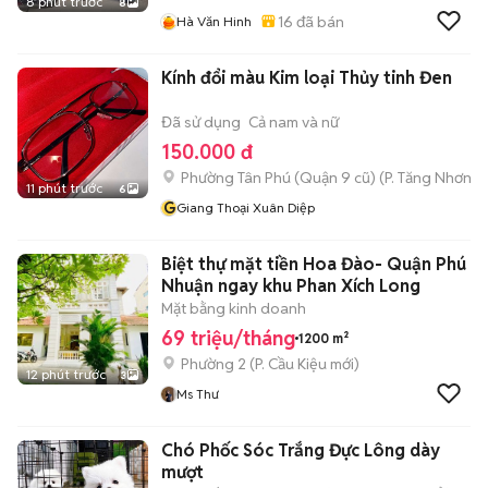
8 phút trước
8
16
đã bán
Hà Văn Hinh
Kính đổi màu Kim loại Thủy tinh Đen
Đã sử dụng
Cả nam và nữ
150.000 đ
Phường Tân Phú (Quận 9 cũ)
(
P. Tăng Nhơn P
11 phút trước
6
G
Giang Thoại Xuân Diệp
Biệt thự mặt tiền Hoa Đào- Quận Phú
Nhuận ngay khu Phan Xích Long
Mặt bằng kinh doanh
69 triệu/tháng
1200 m²
Phường 2
(
P. Cầu Kiệu
mới)
12 phút trước
3
Ms Thư
Chó Phốc Sóc Trắng Đực Lông dày
mượt