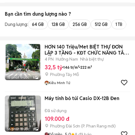
Bạn cần tìm
dung lượng
nào ?
Dung lượng:
64 GB
128 GB
256 GB
512 GB
1 TB
2 
HƠN 140 Triệu/Met BIỆT THỰ ĐƠN
LẬP 3 TẦNG - KĐT CHỨC NĂNG TÂY
MỖ - GẦ
4 PN
Hướng Nam
Nhà biệt thự
32,5 tỷ
146 tr/m²
222 m²
Phường Tây Mỗ
15 phút trước
5
Kiều Minh Tứ
Máy tính bỏ túi Casio DX-12B Đen
Đã sử dụng
109.000 đ
Phường Đài Sơn
(
P. Phan Rang
mới)
16 phút trước
2
5.0
8
đã bán
Đỗ Hiền