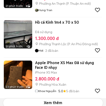
Phường An Thạnh
(
P. Thuận An
mới)
21 phút trước
8
Hung Tran
Hồ cá Kính 1m4 x 70 x 50
Đã sử dụng
1.300.000 đ
Phường Thạnh Lộc
(
P. An Phú Đông
mới)
21 phút trước
1
2
đã bán
Mdl
Apple iPhone XS Max Đã sử dụng
Face ID nhạy
iPhone XS Max
2.800.000 đ
Phường Hòa Xuân
23 phút trước
2
5.0
5
đã bán
Khoa Nguyễn
Xem thêm