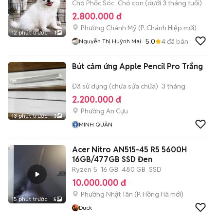
Chó Phốc Sóc
Chó con (dưới 3 tháng tuổi)
2.800.000 đ
Phường Chánh Mỹ
(
P. Chánh Hiệp
mới)
12 phút trước
1
5.0
4
đã bán
Nguyễn Thị Huỳnh Mai
Bút cảm ứng Apple Pencil Pro Trắng
Đã sử dụng (chưa sửa chữa)
3 tháng
2.200.000 đ
Phường An Cựu
13 phút trước
3
MINH QUÂN
Acer Nitro AN515-45 R5 5600H
16GB/477GB SSD Đen
Ryzen 5
16 GB
480 GB
SSD
10.000.000 đ
Phường Nhật Tân
(
P. Hồng Hà
mới)
15 phút trước
5
Duck