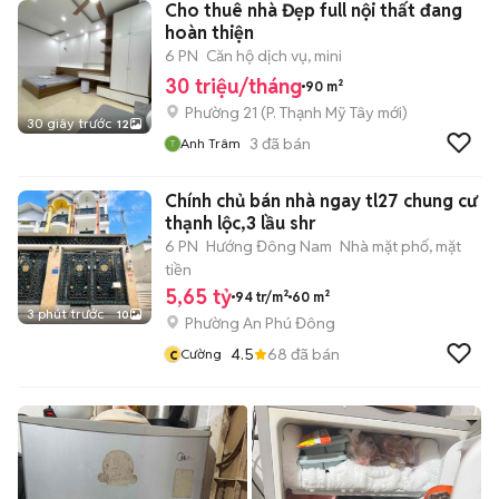
Cho thuê nhà Đẹp full nội thất đang
hoàn thiện
6 PN
Căn hộ dịch vụ, mini
30 triệu/tháng
90 m²
Phường 21
(
P. Thạnh Mỹ Tây
mới)
30 giây trước
12
3
đã bán
Anh Trâm
Chính chủ bán nhà ngay tl27 chung cư
thạnh lộc,3 lầu shr
6 PN
Hướng Đông Nam
Nhà mặt phố, mặt
tiền
5,65 tỷ
94 tr/m²
60 m²
3 phút trước
10
Phường An Phú Đông
c
4.5
68
đã bán
Cường