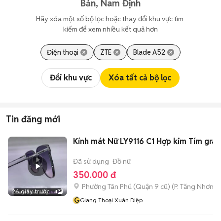
Bản, Nam Định
Hãy xóa một số bộ lọc hoặc thay đổi khu vực tìm 
kiếm để xem nhiều kết quả hơn
Điện thoại
ZTE
Blade A52
Đổi khu vực
Xóa tất cả bộ lọc
Tin đăng mới
Kính mát Nữ LY9116 C1 Hợp kim Tím grad
Đã sử dụng
Đồ nữ
350.000 đ
Phường Tân Phú (Quận 9 cũ)
(
P. Tăng Nhơn P
26 giây trước
4
G
Giang Thoại Xuân Diệp