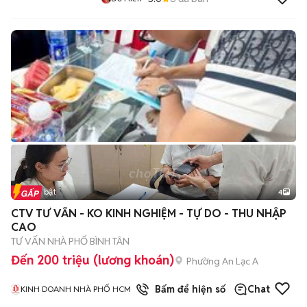
Tin nổi bật
4
CTV TƯ VẤN - KO KINH NGHIỆM - TỰ DO - THU NHẬP
CAO
TƯ VẤN NHÀ PHỐ BÌNH TÂN
Đến 200 triệu (lương khoán)
Phường An Lạc A
1
đã bán
Bấm để hiện số
Chat
KINH DOANH NHÀ PHỐ HCM