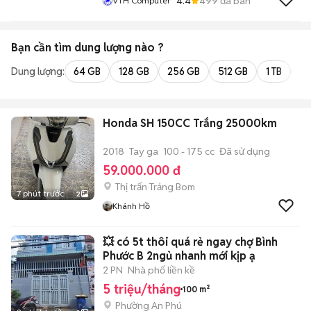
4.4
499
đã bán
VTH Computer
Bạn cần tìm
dung lượng
nào ?
Dung lượng:
64 GB
128 GB
256 GB
512 GB
1 TB
2 
Honda SH 150CC Trắng 25000km
2018
Tay ga
100 - 175 cc
Đã sử dụng
59.000.000 đ
Thị trấn Trảng Bom
7 phút trước
2
Khánh Hồ
💥 có 5t thôi quá rẻ ngay chợ Bình
Phước B 2ngủ nhanh mới kịp ạ
2 PN
Nhà phố liền kề
5 triệu/tháng
100 m²
Phường An Phú