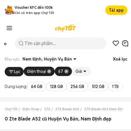
Voucher KFC đến 100k
Tải app
Chỉ có trên app Chợ Tốt
Khu vực:
Nam Định, Huyện Vụ Bản
Xoá lọc
Điện thoại
67
Giá
Lọc
Dung lượng:
64 GB
128 GB
256 GB
512 GB
1 TB
2 
Chợ Tốt
Điện thoại
ZTE
ZTE Blade A52
ZTE Blade A52 Nam Định
0 Zte Blade A52 cũ Huyện Vụ Bản, Nam Định đẹp