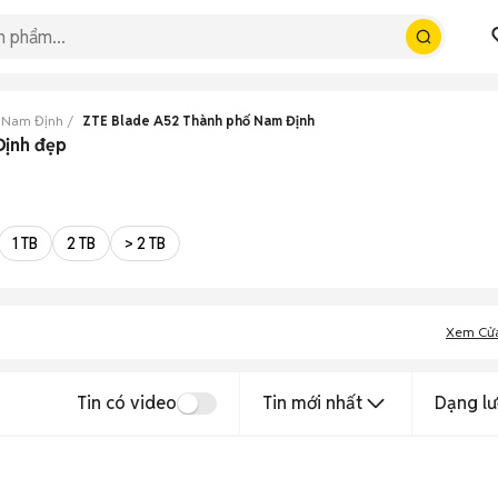
 Nam Định
ZTE Blade A52 Thành phố Nam Định
Định đẹp
1 TB
2 TB
> 2 TB
Xem Cử
Tin có video
Tin mới nhất
Dạng lư