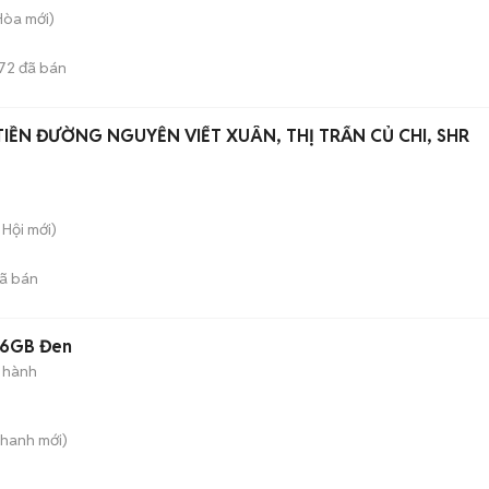
 Hòa
mới)
72
đã bán
IỀN ĐƯỜNG NGUYỄN VIẾT XUÂN, THỊ TRẤN CỦ CHI, SHR
 Hội
mới)
ã bán
56GB Đen
 hành
Thanh
mới)