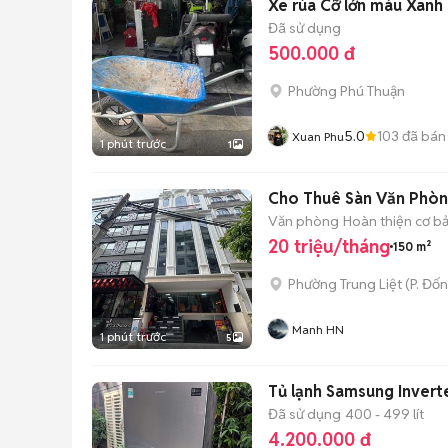
Xe rùa Cỡ lớn màu Xanh
Đã sử dụng
500.000 đ
Phường Phú Thuận
5.0
103
đã bán
Xuan Phu
1 phút trước
1
Cho Thuê Sàn Văn Phòn
Văn phòng
Hoàn thiện cơ b
20 triệu/tháng
150 m²
Phường Trung Liệt
(
P. Đố
Manh HN
1 phút trước
5
Tủ lạnh Samsung Invert
Đã sử dụng
400 - 499 lít
4.200.000 đ