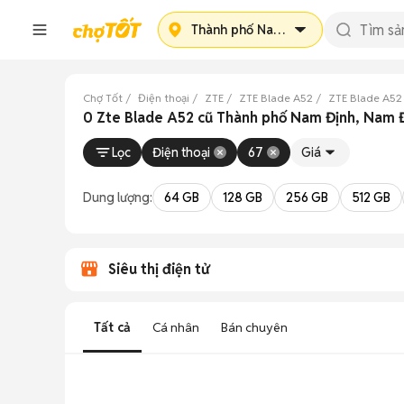
Thành phố Nam Định
Chợ Tốt
Điện thoại
ZTE
ZTE Blade A52
ZTE Blade A52
0 Zte Blade A52 cũ Thành phố Nam Định, Nam 
Lọc
Điện thoại
67
Giá
Dung lượng:
64 GB
128 GB
256 GB
512 GB
Siêu thị điện tử
Tất cả
Cá nhân
Bán chuyên