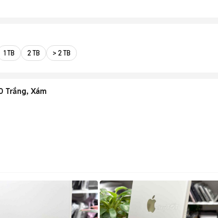
1 TB
2 TB
> 2 TB
0 Trắng, Xám