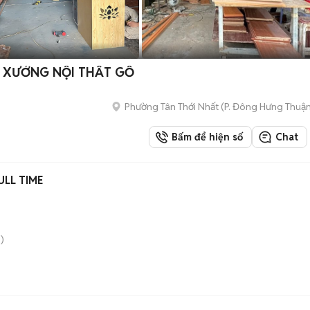
 XƯỞNG NỘI THẤT GỖ
Phường Tân Thới Nhất
(
P. Đông Hưng Thuậ
Bấm để hiện số
Chat
LL TIME
)