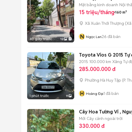
Mặt bằng kinh doanh
Nội th
15 triệu/tháng
160 m²
Xã Xuân Thới Thượng
(
Xã
N
26
đã bán
Ngọc Lan
40 giây trước
12
Toyota Vios G 2015 Tự 
2015
100.000 km
Xăng
Tự đ
285.000.000 đ
Phường Hà Huy Tập
(
P. T
H
1
đã bán
Hoàng Đại
1 phút trước
11
Cây Hoa Tường Vi , Nguy
Mới
Cây cảnh ngoài trời
330.000 đ