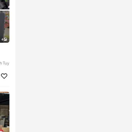
6
h Tuy