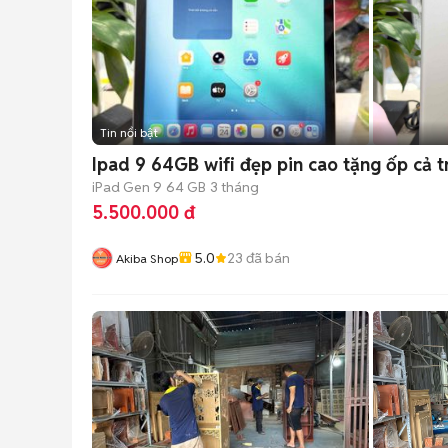
Tin nổi bật
Ipad 9 64GB wifi đẹp pin cao tặng ốp cả t
iPad Gen 9
64 GB
3 tháng
5.500.000 đ
5.0
23
đã bán
Akiba Shop