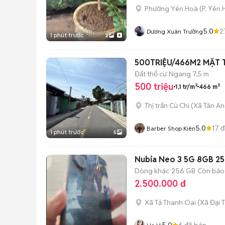
Phường Yên Hoà
(
P. Yên
5.0
2
Dương Xuân Trường
1 phút trước
2
500TRIỆU/466M2 MẶT T
Đất thổ cư
Ngang 7,5 m
500 triệu
1,1 tr/m²
466 m²
Thị trấn Củ Chi
(
Xã Tân An
5.0
17
đ
Barber Shop Kiên
1 phút trước
5
Nubia Neo 3 5G 8GB 2
Dòng khác
256 GB
Còn bảo
2.500.000 đ
Xã Tả Thanh Oai
(
Xã Đại 
5.0
6
đã bán