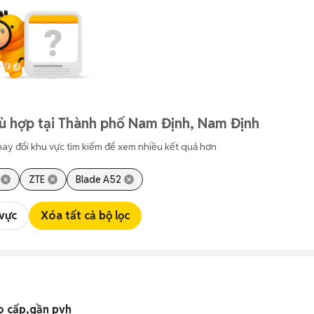
ù hợp tại Thành phố Nam Định, Nam Định
hay đổi khu vực tìm kiếm để xem nhiều kết quả hơn
ZTE
Blade A52
 vực
Xóa tất cả bộ lọc
ao cấp,gần pvh