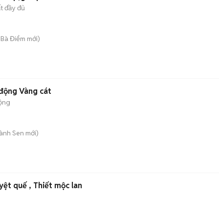
ất đầy đủ
 Bà Điểm
mới)
động Vàng cát
ộng
hành Sen
mới)
ệt quế , Thiết mộc lan