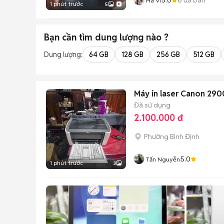
Ha Vi
1 phút trước
5
Bạn cần tìm
dung lượng
nào ?
Dung lượng:
64 GB
128 GB
256 GB
512 GB
Máy in laser Canon 290
Đã sử dụng
2.100.000 đ
Phường Bình Định
5.0
Tấn Nguyễn
1 phút trước
3