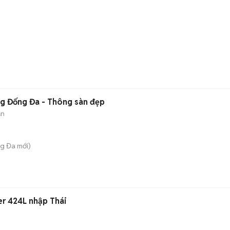
g Đống Đa - Thông sàn đẹp
ản
ng Đa
mới)
er 424L nhập Thái