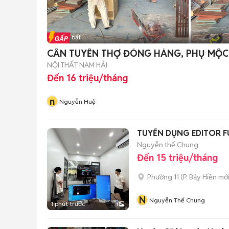
Tin nổi bật
CẦN TUYỂN THỢ ĐÓNG HÀNG, PHỤ MỘC
NỘI THẤT NAM HẢI
Đến 16 triệu/tháng
n
Nguyễn Huệ
TUYỂN DỤNG EDITOR FU
Nguyễn thế Chung
Đến 15 triệu/tháng
Phường 11
(
P. Bảy Hiền
mới
N
Nguyễn Thế Chung
1 phút trước
1