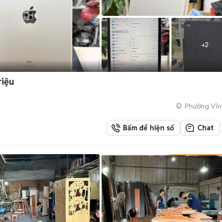
+
2
riệu
Phường Vĩn
Bấm để hiện số
Chat