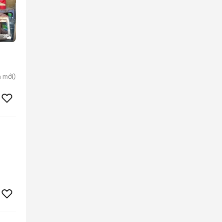
3
n
mới)