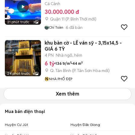
Cá Cảnh
30.000.000 đ
Quận 11
(
P. Bình Thới
mới)
21 phút trước
3
6
đã bán
Chí Toàn
khu bàn cờ - LÊ ván sỹ - 3,15x14,5 -
GIÁ 6 TỲ
4 PN
Nhà ngõ, hẻm
6 tỷ
136 tr/m²
44 m²
Q. Tân Bình
(
P. Tân Sơn Hòa
mới)
24 phút trước
6
N
NHÀ PHỐ ĐẸP
Xem thêm
Mua bán điện thoại
Huyện Cư Jút
Huyện Đăk Glong