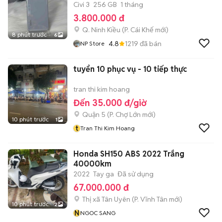
Civi 3
256 GB
1 tháng
3.800.000 đ
Q. Ninh Kiều
(
P. Cái Khế
mới)
8 phút trước
6
4.8
1219
đã bán
NP Store
tuyển 10 phục vụ - 10 tiếp thực
tran thi kim hoang
Đến 35.000 đ/giờ
Quận 5
(
P. Chợ Lớn
mới)
10 phút trước
1
t
Tran Thi Kim Hoang
Honda SH150 ABS 2022 Trắng
40000km
2022
Tay ga
Đã sử dụng
67.000.000 đ
Thị xã Tân Uyên
(
P. Vĩnh Tân
mới)
10 phút trước
2
N
NGOC SANG