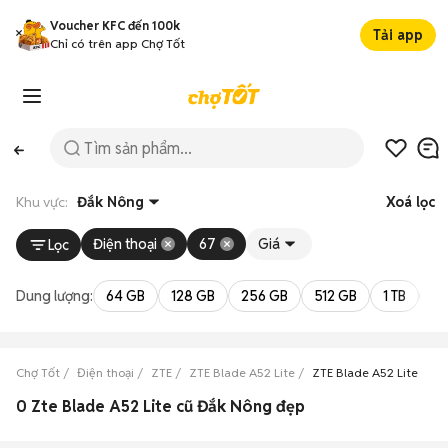
Voucher KFC đến 100k
Tải app
Chỉ có trên app Chợ Tốt
Khu vực:
Đắk Nông
Xoá lọc
Điện thoại
67
Giá
Lọc
Dung lượng:
64 GB
128 GB
256 GB
512 GB
1 TB
2 
Chợ Tốt
Điện thoại
ZTE
ZTE Blade A52 Lite
ZTE Blade A52 Lite Đắk
0 Zte Blade A52 Lite cũ Đắk Nông đẹp