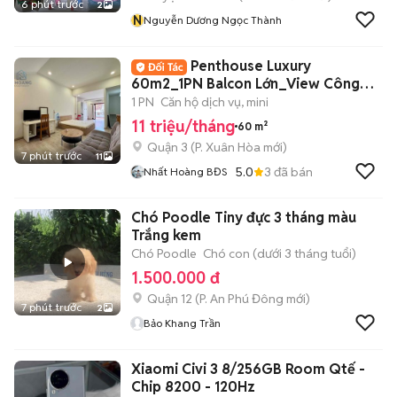
6 phút trước
2
N
Nguyễn Dương Ngọc Thành
Penthouse Luxury
60m2_1PN Balcon Lớn_View Công
Viên Ngay Võ Thị Sáu
1 PN
Căn hộ dịch vụ, mini
11 triệu/tháng
60 m²
Quận 3
(
P. Xuân Hòa
mới)
7 phút trước
11
5.0
3
đã bán
Nhất Hoàng BĐS
Chó Poodle Tiny đực 3 tháng màu
Trắng kem
Chó Poodle
Chó con (dưới 3 tháng tuổi)
1.500.000 đ
Quận 12
(
P. An Phú Đông
mới)
7 phút trước
2
Bảo Khang Trần
Xiaomi Civi 3 8/256GB Room Qtế -
Chip 8200 - 120Hz