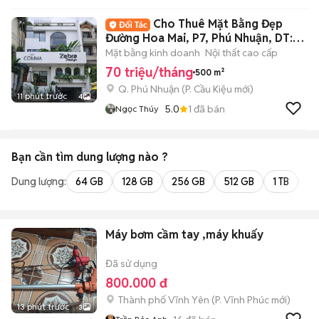
Cho Thuê Mặt Bằng Đẹp
Đường Hoa Mai, P7, Phú Nhuận, DT:
8x20m
Mặt bằng kinh doanh
Nội thất cao cấp
70 triệu/tháng
500 m²
Q. Phú Nhuận
(
P. Cầu Kiệu
mới)
11 phút trước
4
5.0
1
đã bán
Ngọc Thúy
Bạn cần tìm
dung lượng
nào ?
Dung lượng:
64 GB
128 GB
256 GB
512 GB
1 TB
2 
Máy bơm cầm tay ,máy khuấy
Đã sử dụng
800.000 đ
Thành phố Vĩnh Yên
(
P. Vĩnh Phúc
mới)
13 phút trước
3