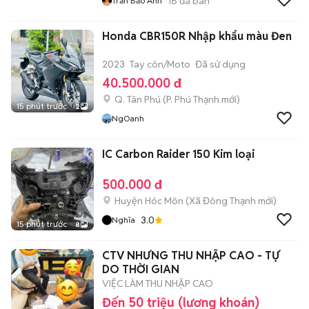
16
đã bán
Trần Bảo Anh
Honda CBR150R Nhập khẩu màu Đen
2023
Tay côn/Moto
Đã sử dụng
40.500.000 đ
Q. Tân Phú
(
P. Phú Thạnh
mới)
15 phút trước
2
NgOanh
IC Carbon Raider 150 Kim loại
500.000 đ
Huyện Hóc Môn
(
Xã Đông Thạnh
mới)
3.0
Nghĩa
15 phút trước
8
CTV NHƯNG THU NHẬP CAO - TỰ
DO THỜI GIAN
VIỆC LÀM THU NHẬP CAO
Đến 50 triệu (lương khoán)