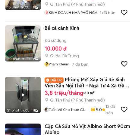
Q. Tân Phú
(
P. Phú Thạnh
mới)
18 phút trước
5
1
đã bán
KINH DOANH NHÀ PHỐ HCM
Bể cá cảnh Kính
Đã sử dụng
10.000 đ
Q. Hai Bà Trưng
20 phút trước
2
P
7
đã bán
Phạm Khiêm
Phòng Mới Xây Giá Rẻ Sinh
Viên Sẵn Nội Thất - Ngã Tư 4 Xã Gần
ĐH VUH
3,8 triệu/tháng
30 m²
Q. Tân Phú
(
P. Phú Thạnh
mới)
13
đã
5.0
Tuấn Võ Cho Thuê Căn
21 phút trước
11
bán
Hộ Phòng Trọ
Cặp Cá Sấu Mỏ Vịt Albino Short 90cm
Albino