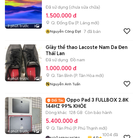
Đã sử dụng (chưa sửa chữa)
1.500.000 đ
Q. Đống Đa
(
P. Láng
mới)
3 phút trước
3
n
7
đã bán
Nguyễn Công Đạt
Giày thể thao Lacoste Nam Da Đen
Thái Lan
Đã sử dụng
Đồ nam
1.000.000 đ
Q. Tân Bình
(
P. Tân Hòa
mới)
4 phút trước
3
N
Nguyễn Anh Tuấn
Oppo Pad 3 FULLBOX 2.8K
144HZ 99% KHỎE
Dòng khác
128 GB
Còn bảo hành
5.400.000 đ
Q. Tân Phú
(
P. Phú Thạnh
mới)
4 phút trước
6
1004
đã
4.9
NGÔ MINH MOBILE