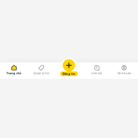
Trang chủ
Quản lý tin
Liên hệ
Tài khoản
Đăng tin
109.000 Bình chọn
Tải ứng dụng Chợ Tốt