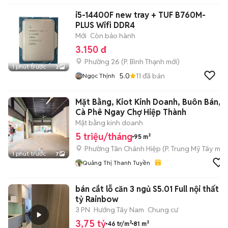
i5-14400F new tray + TUF B760M-
PLUS Wifi DDR4
Mới
Còn bảo hành
3.150 đ
Phường 26
(
P. Bình Thạnh
mới)
1 phút trước
2
5.0
11
đã bán
Ngọc Thịnh
Mặt Bằng, Kiot Kinh Doanh, Buôn Bán,
Cà Phê Ngay Chợ Hiệp Thành
Mặt bằng kinh doanh
5 triệu/tháng
95 m²
Phường Tân Chánh Hiệp
(
P. Trung Mỹ Tây
mới
1 phút trước
7
Quảng Thị Thanh Tuyền
bán cắt lỗ căn 3 ngủ S5.01 Full nội thất -
tỷ Rainbow
3 PN
Hướng Tây Nam
Chung cư
3,75 tỷ
46 tr/m²
81 m²