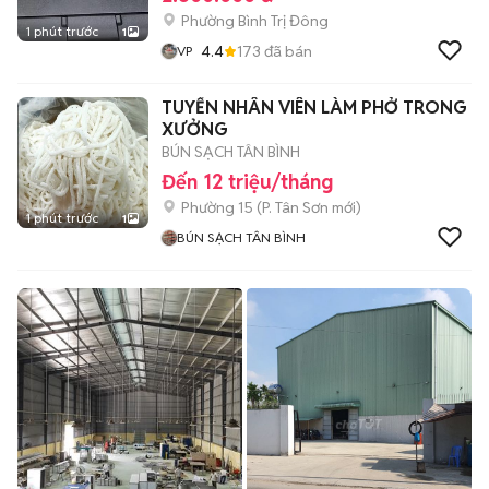
Phường Bình Trị Đông
1 phút trước
1
4.4
173
đã bán
VP
TUYỂN NHÂN VIÊN LÀM PHỞ TRONG
XƯỞNG
BÚN SẠCH TÂN BÌNH
Đến 12 triệu/tháng
Phường 15
(
P. Tân Sơn
mới)
1 phút trước
1
BÚN SẠCH TÂN BÌNH