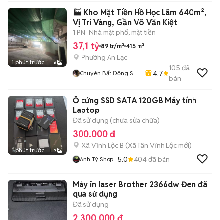
🏭 Kho Mặt Tiền Hồ Học Lãm 640m²,
Vị Trí Vàng, Gần Võ Văn Kiệt
1 PN
Nhà mặt phố, mặt tiền
37,1 tỷ
89 tr/m²
415 m²
Phường An Lạc
1 phút trước
6
105
đã
4.7
Chuyên Bất Động Sản
bán
Bình Tân ( Mua Bán-
Cho Thuê Nhà Đất,
Ổ cứng SSD SATA 120GB Máy tính
Kho Xưởng)
Laptop
Đã sử dụng (chưa sửa chữa)
300.000 đ
Xã Vĩnh Lộc B
(
Xã Tân Vĩnh Lộc
mới)
1 phút trước
2
5.0
404
đã bán
Anh Tý Shop
Máy in laser Brother 2366dw Đen đã
qua sử dụng
Đã sử dụng
2.300.000 đ