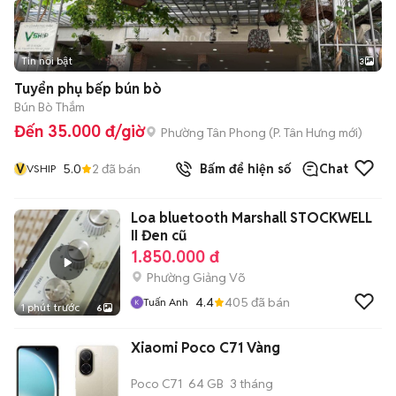
Tin nổi bật
3
Tuyển phụ bếp bún bò
Bún Bò Thắm
Đến 35.000 đ/giờ
Phường Tân Phong
(
P. Tân Hưng
mới)
V
5.0
2
đã bán
Bấm để hiện số
Chat
VSHIP
Loa bluetooth Marshall STOCKWELL
II Đen cũ
1.850.000 đ
Phường Giảng Võ
4.4
405
đã bán
Tuấn Anh
1 phút trước
6
Xiaomi Poco C71 Vàng
Poco C71
64 GB
3 tháng