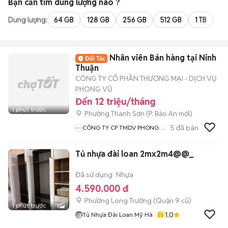
Bạn cần tìm
dung lượng
nào ?
Dung lượng:
64 GB
128 GB
256 GB
512 GB
1 TB
2 
Nhân viên Bán hàng tại Ninh
Thuận
CÔNG TY CỔ PHẦN THƯƠNG MẠI - DỊCH VỤ
PHONG VŨ
Đến 12 triệu/tháng
1 phút trước
Phường Thanh Sơn
(
P. Bảo An
mới)
5
đã bán
CÔNG TY CP TMDV PHONG
VŨ
Tủ nhựa đài loan 2mx2m4@@_
Đã sử dụng
Nhựa
4.590.000 đ
Phường Long Trường (Quận 9 cũ)
1 phút trước
1
1.0
Tủ Nhựa Đài Loan Mỹ Hà