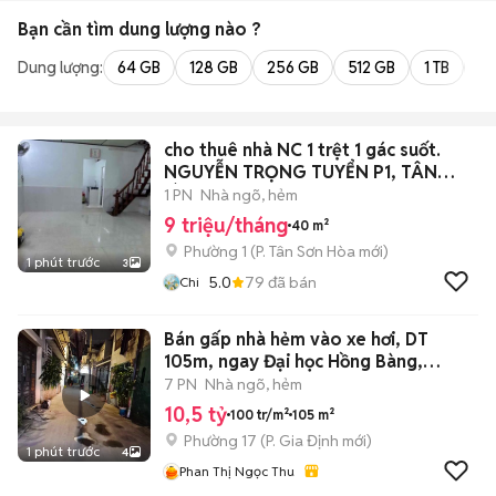
Bạn cần tìm
dung lượng
nào ?
Dung lượng:
64 GB
128 GB
256 GB
512 GB
1 TB
2 
cho thuê nhà NC 1 trệt 1 gác suốt.
NGUYỄN TRỌNG TUYỂN P1, TÂN
BÌNH
1 PN
Nhà ngõ, hẻm
9 triệu/tháng
40 m²
Phường 1
(
P. Tân Sơn Hòa
mới)
1 phút trước
3
5.0
79
đã bán
Chi
Bán gấp nhà hẻm vào xe hơi, DT
105m, ngay Đại học Hồng Bàng,
Phường 17
7 PN
Nhà ngõ, hẻm
10,5 tỷ
100 tr/m²
105 m²
Phường 17
(
P. Gia Định
mới)
1 phút trước
4
Phan Thị Ngọc Thu