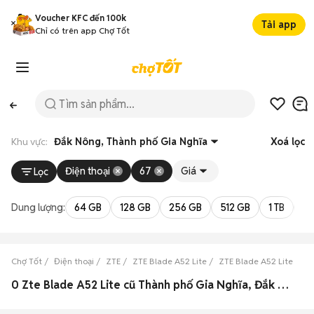
Voucher KFC đến 100k
Tải app
Chỉ có trên app Chợ Tốt
Khu vực:
Đắk Nông, Thành phố Gia Nghĩa
Xoá lọc
Điện thoại
67
Giá
Lọc
Dung lượng:
64 GB
128 GB
256 GB
512 GB
1 TB
2 
Chợ Tốt
Điện thoại
ZTE
ZTE Blade A52 Lite
ZTE Blade A52 Lite Đắk
0 Zte Blade A52 Lite cũ Thành phố Gia Nghĩa, Đắk Nông đẹp