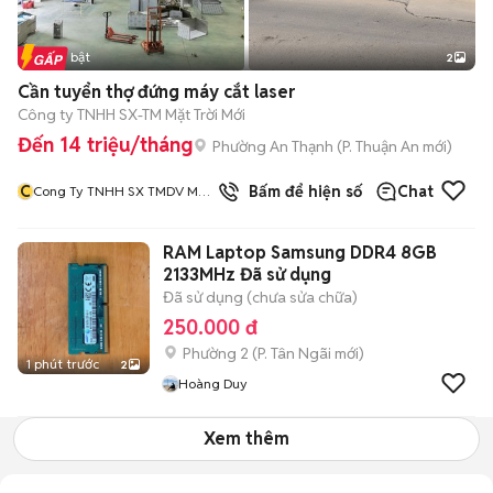
Tin nổi bật
2
Cần tuyển thợ đứng máy cắt laser
Công ty TNHH SX-TM Mặt Trời Mới
Đến 14 triệu/tháng
Phường An Thạnh
(
P. Thuận An
mới)
C
1
đã bán
Bấm để hiện số
Chat
Cong Ty TNHH SX TMDV Mat
Troi Moi
RAM Laptop Samsung DDR4 8GB
2133MHz Đã sử dụng
Đã sử dụng (chưa sửa chữa)
250.000 đ
Phường 2
(
P. Tân Ngãi
mới)
1 phút trước
2
Hoàng Duy
Xem thêm