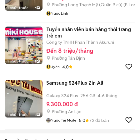
Phường Long Thạnh Mỹ (Quận 9 cũ)
(
P. Long
1 phút trước
7
N
Ngọc Linh
Tuyển nhân viên bán hàng thời trang
trẻ em
Công ty TNHH Phan Thành Akuruhi
Đến 8 triệu/tháng
Phường Tân Định
1 phút trước
3
U
4.0
Uyên
Samsung S24Plus Zin All
Galaxy S24 Plus
256 GB
4-6 tháng
9.300.000 đ
Phường An Lạc
1 phút trước
3
5.0
72
đã bán
Ngọc Tài Moile