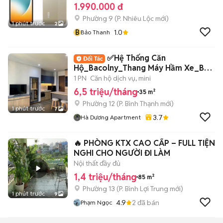
1.990.000 đ
Phường 9
(
P. Nhiêu Lộc
mới)
1 phút trước
2
B
1.0
Bảo Thanh
✅Hệ Thống Căn
Hộ_Bacolny_Thang Máy Hầm Xe_Bảo
Vệ_Chu Văn An Bình Thạnh
1 PN
Căn hộ dịch vụ, mini
6,5 triệu/tháng
35 m²
Phường 12
(
P. Bình Thạnh
mới)
1 phút trước
7
3.7
Hà Dương Apartment
🔥 PHÒNG KTX CAO CẤP – FULL TIỆN
NGHI CHO NGƯỜI ĐI LÀM
Nội thất đầy đủ
1,4 triệu/tháng
85 m²
Phường 13
(
P. Bình Lợi Trung
mới)
1 phút trước
9
4.9
2
đã bán
Phạm Ngọc