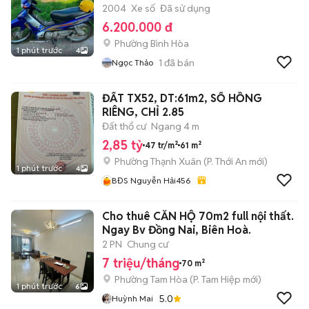
2004
Xe số
Đã sử dụng
6.200.000 đ
Phường Bình Hòa
1 phút trước
4
1
đã bán
Ngọc Thảo
ĐẤT TX52, DT:61m2, SỔ HỒNG
RIÊNG, CHỈ 2.85
Đất thổ cư
Ngang 4 m
2,85 tỷ
47 tr/m²
61 m²
Phường Thạnh Xuân
(
P. Thới An
mới)
1 phút trước
4
BĐS Nguyễn Hải456
Cho thuê CĂN HỘ 70m2 full nội thất.
Ngay Bv Đồng Nai, Biên Hoà.
2 PN
Chung cư
7 triệu/tháng
70 m²
Phường Tam Hòa
(
P. Tam Hiệp
mới)
1 phút trước
6
5.0
Huỳnh Mai