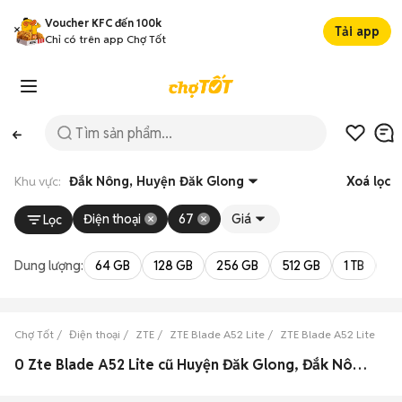
Voucher KFC đến 100k
Tải app
Chỉ có trên app Chợ Tốt
Khu vực:
Đắk Nông, Huyện Đăk Glong
Xoá lọc
Điện thoại
67
Giá
Lọc
Dung lượng:
64 GB
128 GB
256 GB
512 GB
1 TB
2 
Chợ Tốt
Điện thoại
ZTE
ZTE Blade A52 Lite
ZTE Blade A52 Lite Đắk
0 Zte Blade A52 Lite cũ Huyện Đăk Glong, Đắk Nông đẹp