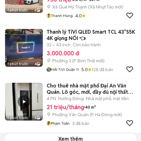
Xã Quê Mỹ Thạnh
(
Xã Nhựt Tảo
mới)
1 phút trước
6
T
4.0
Thanh Hùng
Thanh lý TiVi QLED Smart TCL 43"S5K
4K giọng NÓI 👈
32 – 43 inch
Còn bảo hành
3.000.000 đ
Phường 3
(
P. Bình Thới
mới)
1 phút trước
4
5.0
128
đã bán
HẢI TiVi Quận 11
Cho thuê nhà mặt phố Đại An Văn
Quán. Lô góc, mới, đầy đủ nội thất
cao
4 PN
Hướng Đông
Nhà mặt phố, mặt tiền
21 triệu/tháng
40 m²
Phường Văn Quán
(
P. Hà Đông
mới)
1 phút trước
5
P
3
đã bán
Phạm Toản
Xem thêm