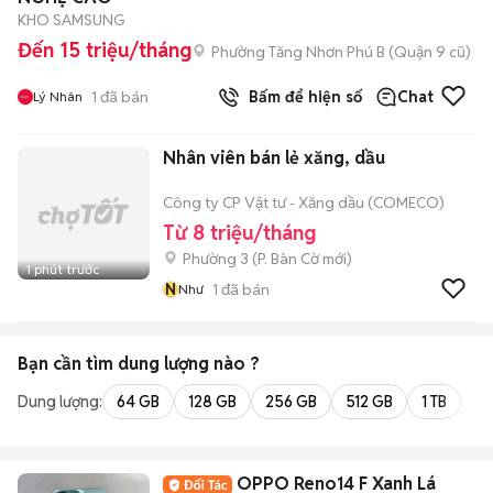
KHO SAMSUNG
Đến 15 triệu/tháng
Phường Tăng Nhơn Phú B (Quận 9 cũ)
1
đã bán
Bấm để hiện số
Chat
Lý Nhân
Nhân viên bán lẻ xăng, dầu
Công ty CP Vật tư - Xăng dầu (COMECO)
Từ 8 triệu/tháng
Phường 3
(
P. Bàn Cờ
mới)
1 phút trước
N
1
đã bán
Như
Bạn cần tìm
dung lượng
nào ?
Dung lượng:
64 GB
128 GB
256 GB
512 GB
1 TB
2 
OPPO Reno14 F Xanh Lá