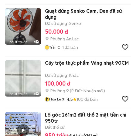
Quạt đứng Senko Cam, Đen đã sử
dụng
Đã sử dụng
Senko
50.000 đ
Phường An Lạc
1 phút trước
1
T
1
đã bán
Trần C
Cây trộn thực phẩm Vàng nhạt 90CM
Đã sử dụng
Khác
100.000 đ
Phường 9
(
P. Đức Nhuận
mới)
1 phút trước
4
h
4.5
100
đã bán
Hoa Le 3
Lô góc 261m2 đất thổ 2 mặt tiền chỉ
950tr
Đất thổ cư
950 triệu
3,6 tr/m²
261 m²