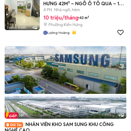
HƯNG 42M² – NGÕ Ô TÔ QUA – 10
TR
4 PN
Nhà ngõ, hẻm
10 triệu/tháng
42 m²
Phường Kiến Hưng
1 phút trước
4
Lương Hoàng
Tin nổi bật
6
+
2
NHÂN VIÊN KHO SAM SUNG KHU CÔNG
NGHỆ CAO