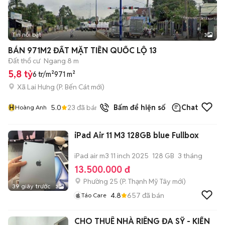
Tin nổi bật
3
BÁN 971M2 ĐẤT MẶT TIỀN QUỐC LỘ 13
Đất thổ cư
Ngang 8 m
5,8 tỷ
6 tr/m²
971 m²
Xã Lai Hưng
(
P. Bến Cát
mới)
H
5.0
23
đã bán
Bấm để hiện số
Chat
Hoàng Anh
iPad Air 11 M3 128GB blue Fullbox
iPad air m3 11 inch 2025
128 GB
3 tháng
13.500.000 đ
Phường 25
(
P. Thạnh Mỹ Tây
mới)
39 giây trước
3
4.8
657
đã bán
Táo Care
CHO THUÊ NHÀ RIÊNG ĐA SỸ - KIẾN