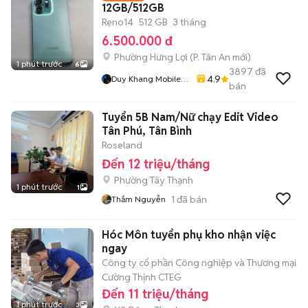
12GB/512GB
Reno14
512 GB
3 tháng
6.500.000 đ
Phường Hưng Lợi
(
P. Tân An
mới)
1 phút trước
6
3897
đã
4.9
Duy Khang Mobile
bán
Cần Thơ
Tuyển 5B Nam/Nữ chạy Edit Video
Tân Phú, Tân Bình
Roseland
Đến 12 triệu/tháng
Phường Tây Thạnh
1 phút trước
1
1
đã bán
Thắm Nguyễn
Hóc Môn tuyển phụ kho nhận việc
ngay
Công ty cổ phần Công nghiệp và Thương mại
Cường Thịnh CTEG
Đến 11 triệu/tháng
1 phút trước
3