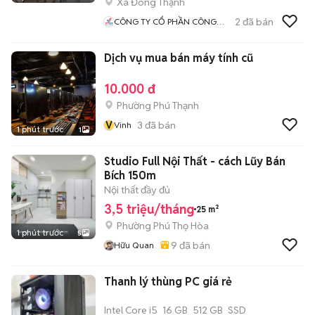
Xã Đông Thạnh
2
đã bán
CÔNG TY CỔ PHẦN CÔNG
NGHIỆP VÀ THƯƠNG MẠI
CƯỜNG THỊNH
Dịch vụ mua bán máy tính cũ
10.000 đ
Phường Phú Thạnh
V
3
đã bán
Vinh
1 phút trước
1
Studio Full Nội Thất - cách Lũy Bán
Bích 150m
Nội thất đầy đủ
3,5 triệu/tháng
25 m²
Phường Phú Thọ Hòa
1 phút trước
5
9
đã bán
Hữu Quan
Thanh lý thùng PC giá rẻ
Intel Core i5
16 GB
512 GB
SSD