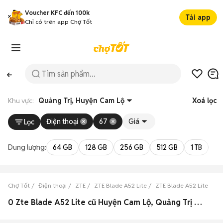
Voucher KFC đến 100k
Tải app
Chỉ có trên app Chợ Tốt
Khu vực:
Quảng Trị, Huyện Cam Lộ
Xoá lọc
Điện thoại
67
Giá
Lọc
Dung lượng:
64 GB
128 GB
256 GB
512 GB
1 TB
2 
Chợ Tốt
Điện thoại
ZTE
ZTE Blade A52 Lite
ZTE Blade A52 Lite Quản
0 Zte Blade A52 Lite cũ Huyện Cam Lộ, Quảng Trị đẹp