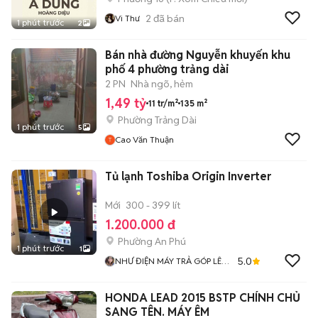
2
đã bán
Vi Thư
1 phút trước
2
Bán nhà đường Nguyễn khuyến khu
phố 4 phường trảng dài
2 PN
Nhà ngõ, hẻm
1,49 tỷ
11 tr/m²
135 m²
Phường Trảng Dài
1 phút trước
5
Cao Văn Thuận
Tủ lạnh Toshiba Origin Inverter
Mới
300 - 399 lít
1.200.000 đ
Phường An Phú
1 phút trước
1
5.0
NHƯ ĐIỆN MÁY TRẢ GÓP LÊ
TRIỀU
HONDA LEAD 2015 BSTP CHÍNH CHỦ
SANG TÊN. MÁY ÊM