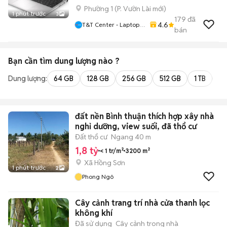
Phường 1
(
P. Vườn Lài
mới)
1 phút trước
3
179
đã
4.6
T&T Center - Laptop,
bán
MacBook, IPhone Tại
HCM
Bạn cần tìm
dung lượng
nào ?
Dung lượng:
64 GB
128 GB
256 GB
512 GB
1 TB
2 
đất nền Bình thuận thích hợp xây nhà
nghỉ dưỡng, view suối, đã thổ cư
Đất thổ cư
Ngang 40 m
1,8 tỷ
< 1 tr/m²
3200 m²
Xã Hồng Sơn
1 phút trước
2
Phong Ngô
Cây cảnh trang trí nhà cửa thanh lọc
không khí
Đã sử dụng
Cây cảnh trong nhà