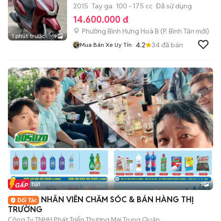
2015
Tay ga
100 - 175 cc
Đã sử dụng
14.600.000 đ
Phường Bình Hưng Hoà B
(
P. Bình Tân
mới)
1 phút trước
9
4.2
34
đã bán
Mua Bán Xe Uy Tín
Tin nổi bật
3
NHÂN VIÊN CHĂM SÓC & BÁN HÀNG THỊ
TRƯỜNG
Công Ty TNHH Phát Triển Thương Mại Trung Quân