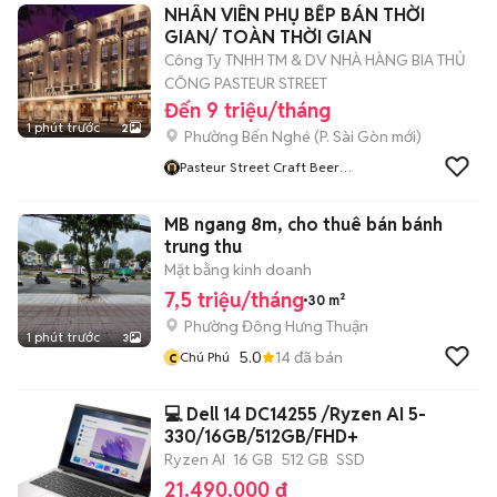
NHÂN VIÊN PHỤ BẾP BÁN THỜI
GIAN/ TOÀN THỜI GIAN
Công Ty TNHH TM & DV NHÀ HÀNG BIA THỦ
CÔNG PASTEUR STREET
Đến 9 triệu/tháng
1 phút trước
2
Phường Bến Nghé
(
P. Sài Gòn
mới)
Pasteur Street Craft Beer
Careers
MB ngang 8m, cho thuê bán bánh
trung thu
Mặt bằng kinh doanh
7,5 triệu/tháng
30 m²
Phường Đông Hưng Thuận
1 phút trước
3
c
5.0
14
đã bán
Chú Phú
💻 Dell 14 DC14255 /Ryzen AI 5-
330/16GB/512GB/FHD+
Ryzen AI
16 GB
512 GB
SSD
21.490.000 đ