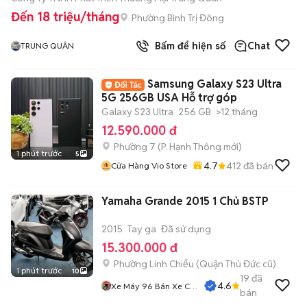
Đến 18 triệu/tháng
Phường Bình Trị Đông
Bấm để hiện số
Chat
TRUNG QUÂN
Samsung Galaxy S23 Ultra
5G 256GB USA Hỗ trợ góp
Galaxy S23 Ultra
256 GB
>12 tháng
12.590.000 đ
Phường 7
(
P. Hạnh Thông
mới)
1 phút trước
5
4.7
412
đã bán
Cửa Hàng Vio Store
Yamaha Grande 2015 1 Chủ BSTP
2015
Tay ga
Đã sử dụng
15.300.000 đ
Phường Linh Chiểu (Quận Thủ Đức cũ)
1 phút trước
10
19
đã
4.6
Xe Máy 96 Bán Xe Cũ
bán
Trả Góp