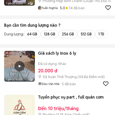
Phường Hiệp Bình Chánh (Quận Thủ Đức cũ)
1 phút trước
6
5.0
74
đã bán
Tuấn Nghĩa
Bạn cần tìm
dung lượng
nào ?
Dung lượng:
64 GB
128 GB
256 GB
512 GB
1 TB
2 
Giá xách ly Inox 6 ly
Đã sử dụng
Khác
20.000 đ
Xã Xuân Thới Thượng
(
Xã Bà Điểm
mới)
1 phút trước
2
5
đã bán
Đào Văn Mãi
Tuyển phục vụ part , full quán cơm
Đến 10 triệu/tháng
Phường 13
(
P. Xóm Chiếu
mới)