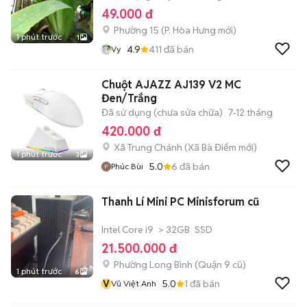
49.000 đ
Phường 15
(
P. Hòa Hưng
mới)
1 phút trước
1
4.9
411
đã bán
Vy
Chuột AJAZZ AJ139 V2 MC
Đen/Trắng
Đã sử dụng (chưa sửa chữa)
7-12 tháng
420.000 đ
Xã Trung Chánh
(
Xã Bà Điểm
mới)
1 phút trước
3
5.0
6
đã bán
Phúc Bùi
Thanh Lí Mini PC Minisforum cũ
Intel Core i9
> 32GB
SSD
21.500.000 đ
Phường Long Bình (Quận 9 cũ)
1 phút trước
6
V
5.0
1
đã bán
Vũ Việt Anh