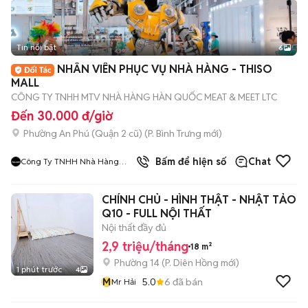
Tin nổi bật
6
+
2
NHÂN VIÊN PHỤC VỤ NHÀ HÀNG - THISO
MALL
CÔNG TY TNHH MTV NHÀ HÀNG HÀN QUỐC MEAT & MEET LTC
Đến 30.000 đ/giờ
Phường An Phú (Quận 2 cũ)
(
P. Bình Trưng
mới)
9
đã bán
Bấm để hiện số
Chat
Công Ty TNHH Nhà Hàng
Hàn Quốc Meat And Meet
CHÍNH CHỦ - HÌNH THẬT - NHẬT TẢO
Q10 - FULL NỘI THẤT
Nội thất đầy đủ
2,9 triệu/tháng
18 m²
Phường 14
(
P. Diên Hồng
mới)
1 phút trước
4
M
5.0
6
đã bán
Mr Hải