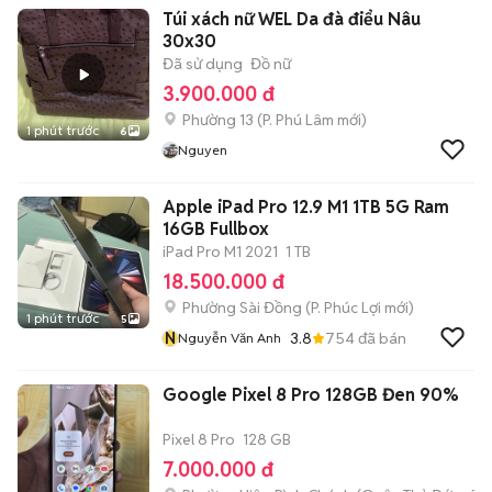
Túi xách nữ WEL Da đà điểu Nâu
30x30
Đã sử dụng
Đồ nữ
3.900.000 đ
Phường 13
(
P. Phú Lâm
mới)
1 phút trước
6
Nguyen
Apple iPad Pro 12.9 M1 1TB 5G Ram
16GB Fullbox
iPad Pro M1 2021
1 TB
18.500.000 đ
Phường Sài Đồng
(
P. Phúc Lợi
mới)
1 phút trước
5
N
3.8
754
đã bán
Nguyễn Văn Anh
Google Pixel 8 Pro 128GB Đen 90%
Pixel 8 Pro
128 GB
7.000.000 đ