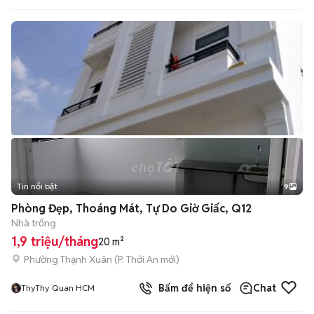
Tin nổi bật
9
+
2
Phòng Đẹp, Thoáng Mát, Tự Do Giờ Giấc, Q12
Nhà trống
1,9 triệu/tháng
20 m²
Phường Thạnh Xuân
(
P. Thới An
mới)
Bấm để hiện số
Chat
ThyThy Quan HCM