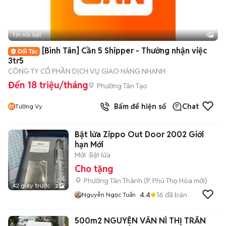
Tin nổi bật
1
[Bình Tân] Cần 5 Shipper - Thưởng nhận việc
3tr5
CÔNG TY CỔ PHẦN DỊCH VỤ GIAO HÀNG NHANH
Đến 18 triệu/tháng
Phường Tân Tạo
Bấm để hiện số
Chat
Tường Vy
Bật lửa Zippo Out Door 2002 Giới
hạn Mới
Mới
Bật lửa
Cho tặng
Phường Tân Thành
(
P. Phú Thọ Hòa
mới)
42 giây trước
2
4.4
16
đã bán
Nguyễn Ngọc Tuấn
500m2 NGUYỄN VĂN NÌ THỊ TRẤN