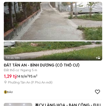
Tin ưu tiên
9
+
2
ĐẤT TÂN AN - BÌNH DƯƠNG (CÓ THỔ CƯ)
Đất thổ cư
Ngang 5 m
1,29 tỷ
14 tr/m²
95 m²
Phường Tân An
(
P. Phú An
mới)
B
BÁU
🌟CV LÀNG HOA - BAN CÔNG - FULL