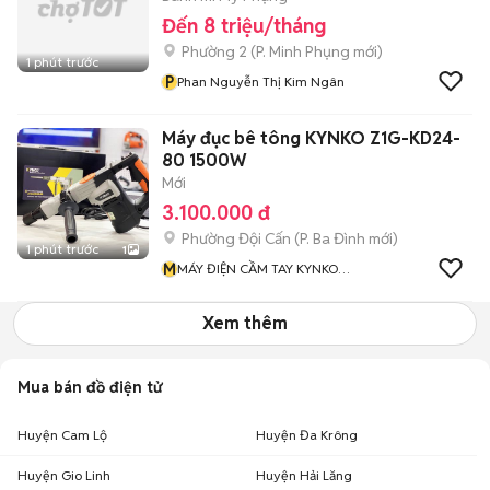
Đến 8 triệu/tháng
Phường 2
(
P. Minh Phụng
mới)
1 phút trước
P
Phan Nguyễn Thị Kim Ngân
Máy đục bê tông KYNKO Z1G-KD24-
80 1500W
Mới
3.100.000 đ
Phường Đội Cấn
(
P. Ba Đình
mới)
1 phút trước
1
M
MÁY ĐIỆN CẦM TAY KYNKO
CHÍNH HÃNG
Xem thêm
Mua bán đồ điện tử
Huyện Cam Lộ
Huyện Đa Krông
Huyện Gio Linh
Huyện Hải Lăng