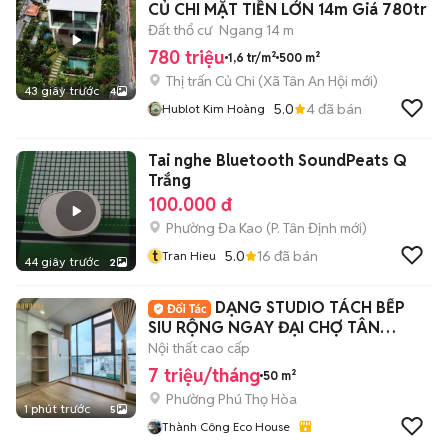
CỦ CHI MẶT TIỀN LỚN 14m Giá 780tr
Đất thổ cư
Ngang 14 m
780 triệu
1,6 tr/m²
500 m²
Thị trấn Củ Chi
(
Xã Tân An Hội
mới)
43 giây trước
4
5.0
4
đã bán
Hublot Kim Hoàng
Tai nghe Bluetooth SoundPeats Q
Trắng
100.000 đ
Phường Đa Kao
(
P. Tân Định
mới)
t
5.0
16
đã bán
Tran Hieu
44 giây trước
2
DẠNG STUDIO TÁCH BẾP
SIU RỘNG NGAY ĐẠI CHỢ TÂN
HƯƠNG - VHU
Nội thất cao cấp
7 triệu/tháng
50 m²
Phường Phú Thọ Hòa
1 phút trước
5
Thành Công Eco House