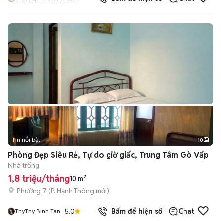
APARTMENT Q1
Tin nổi bật
10
+
2
Phòng Đẹp Siêu Rẻ, Tự do giờ giấc, Trung Tâm Gò Vấp
Nhà trống
1,8 triệu/tháng
10 m²
Phường 7
(
P. Hạnh Thông
mới)
5.0
Bấm để hiện số
Chat
ThyThy Binh Tan