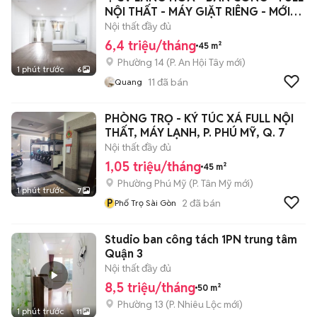
NỘI THẤT - MÁY GIẶT RIÊNG - MỚI
100%
Nội thất đầy đủ
6,4 triệu/tháng
45 m²
Phường 14
(
P. An Hội Tây
mới)
1 phút trước
6
11
đã bán
Quang
PHÒNG TRỌ - KÝ TÚC XÁ FULL NỘI
THẤT, MÁY LẠNH, P. PHÚ MỸ, Q. 7
Nội thất đầy đủ
1,05 triệu/tháng
45 m²
Phường Phú Mỹ
(
P. Tân Mỹ
mới)
1 phút trước
7
P
2
đã bán
Phố Trọ Sài Gòn
Studio ban công tách 1PN trung tâm
Quận 3
Nội thất đầy đủ
8,5 triệu/tháng
50 m²
Phường 13
(
P. Nhiêu Lộc
mới)
1 phút trước
11