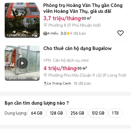
Phòng trọ Hoàng Văn Thụ gần Công
viên Hoàng Văn Thụ, giá ưu đãi
3,7 triệu/tháng
20 m²
Phường 8
(
P. Phú Nhuận
mới)
3.0
9
đã bán
A Hiếu
1 phút trước
9
Cho thuê căn hộ dạng Bugalow
1 PN
Căn hộ dịch vụ, mini
4 triệu/tháng
20 m²
Phường Phú Hữu (Quận 9 cũ)
(
P. Long Trường
1 phút trước
3
18
đã bán
Le Trong Canh
Bạn cần tìm
dung lượng
nào ?
Dung lượng:
64 GB
128 GB
256 GB
512 GB
1 TB
2 