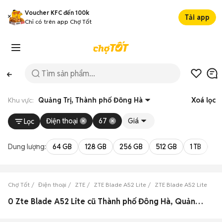
Voucher KFC đến 100k
Tải app
Chỉ có trên app Chợ Tốt
Khu vực:
Quảng Trị, Thành phố Đông Hà
Xoá lọc
Điện thoại
67
Giá
Lọc
Dung lượng:
64 GB
128 GB
256 GB
512 GB
1 TB
2 
Chợ Tốt
Điện thoại
ZTE
ZTE Blade A52 Lite
ZTE Blade A52 Lite Quản
0 Zte Blade A52 Lite cũ Thành phố Đông Hà, Quảng Trị đẹp