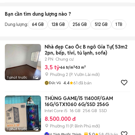
Bạn cần tìm
dung lượng
nào ?
Dung lượng:
64 GB
128 GB
256 GB
512 GB
1 TB
2 
Nhà đẹp Cao Ốc B ngô Gia Tự( 53m2
2pn, bếp, tivi, tủ lạnh, sofa)
2 PN
Chung cư
3,5 tỷ
66 tr/m²
53 m²
Phường 2
(
P. Vườn Lài
mới)
1 phút trước
5
Đ
4.4
61
đã bán
Đức Vũ
THÙNG GAME/i5 11400F/GAM
16G/GTX1060 6G/SSD 256G
Intel Core i5
16 GB
256 GB
SSD
8.500.000 đ
Phường 11
(
P. Bình Phú
mới)
1 phút trước
4
5.0
58
đã bán
Vi Tính Phước Thịnh