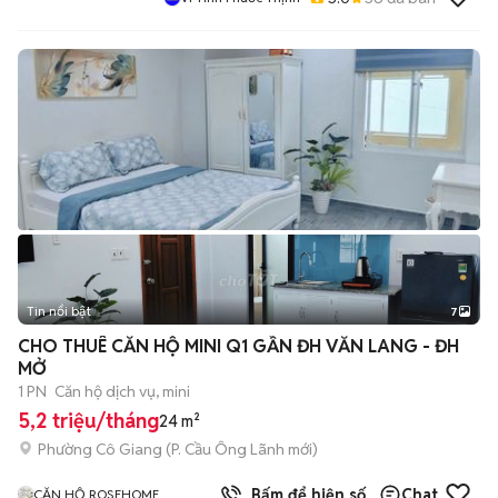
Tin nổi bật
7
+
2
CHO THUÊ CĂN HỘ MINI Q1 GẦN ĐH VĂN LANG - ĐH
MỞ
1 PN
Căn hộ dịch vụ, mini
5,2 triệu/tháng
24 m²
Phường Cô Giang
(
P. Cầu Ông Lãnh
mới)
1
đã bán
Bấm để hiện số
Chat
CĂN HỘ ROSEHOME