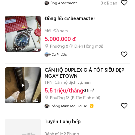
3
đã bán
Tùng Apartment
Managerment
Đồng hồ cơ Seamaster
Mới
Đồ nam
5.000.000 đ
Phường 8
(
P. Diên Hồng
mới)
1 phút trước
3
Hữu Phước
CĂN HỘ DUPLEX GIÁ TỐT SIÊU ĐẸP
NGAY ETOWN
1 PN
Căn hộ dịch vụ, mini
5,5 triệu/tháng
35 m²
Phường 13
(
P. Tân Bình
mới)
1 phút trước
8
Hoàng Minh Mq House
Tuyển 1 phụ bếp
Bánh mì Mỹ Phụng