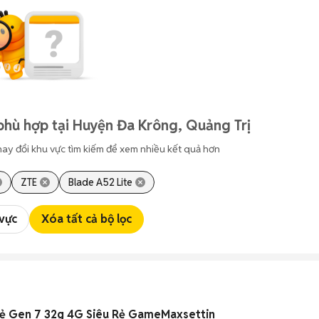
phù hợp tại Huyện Đa Krông, Quảng Trị
hay đổi khu vực tìm kiếm để xem nhiều kết quả hơn
ZTE
Blade A52 Lite
 vực
Xóa tất cả bộ lọc
ẻ Gen 7 32g 4G Siêu Rẻ GameMaxsettin