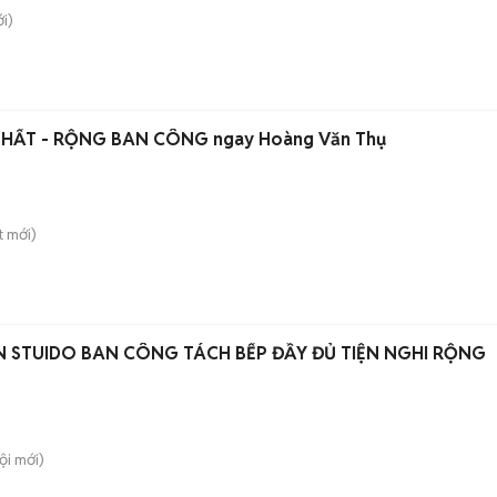
i)
 THẤT - RỘNG BAN CÔNG ngay Hoàng Văn Thụ
t
mới)
N STUIDO BAN CÔNG TÁCH BẾP ĐẦY ĐỦ TIỆN NGHI RỘNG
ội
mới)