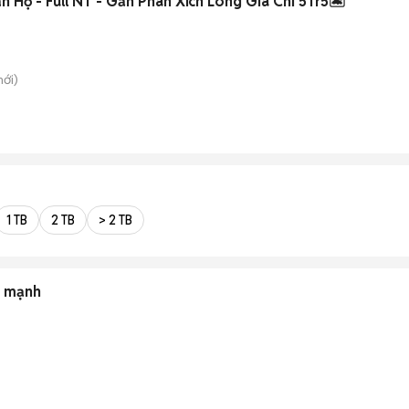
n Hộ - Full NT - Gần Phan Xích Long Giá Chỉ 5Tr5🏝️
ới)
1 TB
2 TB
> 2 TB
e mạnh