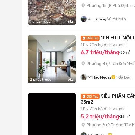
Phường 15
(
P. Phú Định
mớ
80
đã bán
Anh Khang
1 phút trước
6
1PN FULL NỘI
1 PN
Căn hộ dịch vụ, mini
6,7 triệu/tháng
50 m²
Phường 4
(
P. Tân Sơn Nhấ
1
đã bán
Vĩ Hào Megas
2 phút trước
9
SIÊU PHẨM CĂ
35m2
1 PN
Căn hộ dịch vụ, mini
5,2 triệu/tháng
35 m²
Phường 8
(
P. Thông Tây H