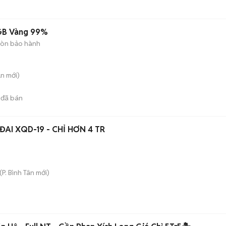
6GB Vàng 99%
òn bảo hành
An
mới)
đã bán
AI XQD-19 - CHỈ HƠN 4 TR
(
P. Bình Tân
mới)