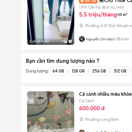
🏝️Cho Thuê Că
1 PN
Căn hộ dịch vụ, mini
5,5 triệu/tháng
35 m²
Phường 4
(
P. Đức Nhuận
m
3
đã bán
Nguyễn Chí Hảo
2 phút trước
7
Bạn cần tìm
dung lượng
nào ?
Dung lượng:
64 GB
128 GB
256 GB
512 GB
Cá cảnh nhiều màu khỏ
Cá Cảnh
600.000 đ
Phường Long Bình