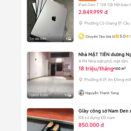
iPad Gen 7
128 GB
Hết bảo 
2.849.999 đ
Phường Cô Giang
(
P. Cầ
5.0
Chuyên Táo Giá Sỉ
Tin ưu tiên
5
Nhà MẶT TIỀN đường Ngu
4 PN
Nhà mặt phố, mặt tiền
18 triệu/tháng
100 m²
Phường 8
(
P. An Đông
mới
Nguyễn Thanh Tùng
1 phút trước
12
Giày công sở Nam Đen 
Đã sử dụng
Đồ nam
850.000 đ