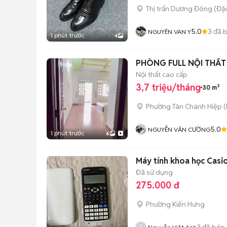
Thị trấn Dương Đông
(
Đặ
5.0
3
đã 
NGUYÊN VAN Y
1 phút trước
4
PHÒNG FULL NỘI THẤT
Nội thất cao cấp
3,7 triệu/tháng
30 m²
Phường Tân Chánh Hiệp
(
5.0
NGUYỄN VĂN CƯỜNG
1 phút trước
6
Máy tính khoa học Cas
Đã sử dụng
275.000 đ
Phường Kiến Hưng
3
đã bán