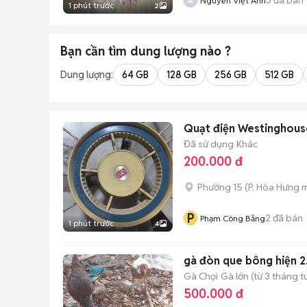
Nguyễn Việt Anh
1 phút trước
2
Bạn cần tìm
dung lượng
nào ?
Dung lượng:
64 GB
128 GB
256 GB
512 GB
Quạt điện Westinghous
Đã sử dụng
Khác
200.000 đ
Phường 15
(
P. Hòa Hưng
m
P
2
đã bán
Phạm Công Bằng
1 phút trước
4
gà đòn que bông hiện 2
Gà Chọi
Gà lớn (từ 3 tháng t
500.000 đ