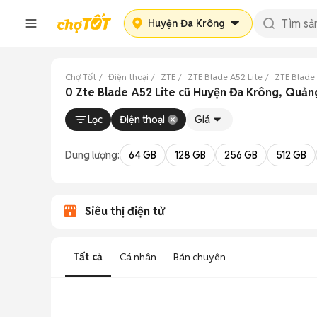
Huyện Đa Krông
Chợ Tốt
Điện thoại
ZTE
ZTE Blade A52 Lite
ZTE Blade 
0 Zte Blade A52 Lite cũ Huyện Đa Krông, Quảng
Lọc
Điện thoại
Giá
Dung lượng:
64 GB
128 GB
256 GB
512 GB
Siêu thị điện tử
Tất cả
Cá nhân
Bán chuyên