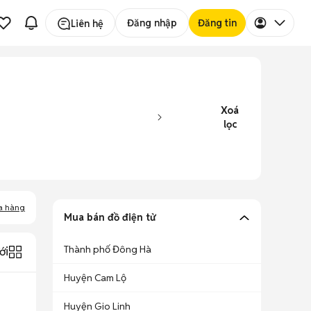
Đăng nhập
Đăng tin
Liên hệ
Xoá
lọc
a hàng
Mua bán đồ điện tử
Thành phố Đông Hà
ới
Huyện Cam Lộ
Huyện Gio Linh