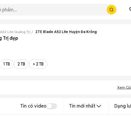
A52 Lite Quảng Trị
ZTE Blade A52 Lite Huyện Đa Krông
 Trị đẹp
1 TB
2 TB
> 2 TB
Xem Cử
Tin có video
Tin mới nhất
Dạng lư