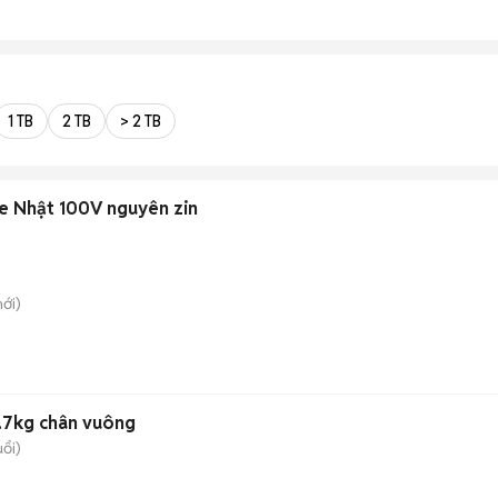
1 TB
2 TB
> 2 TB
e Nhật 100V nguyên zin
ới)
.7kg chân vuông
uổi)