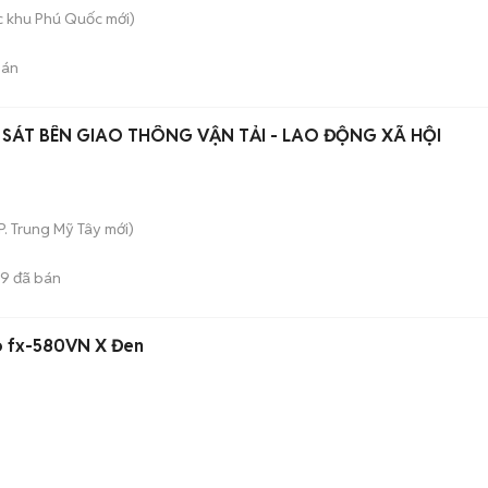
c khu Phú Quốc
mới)
bán
 SÁT BÊN GIAO THÔNG VẬN TẢI - LAO ĐỘNG XÃ HỘI
P. Trung Mỹ Tây
mới)
9
đã bán
io fx-580VN X Đen