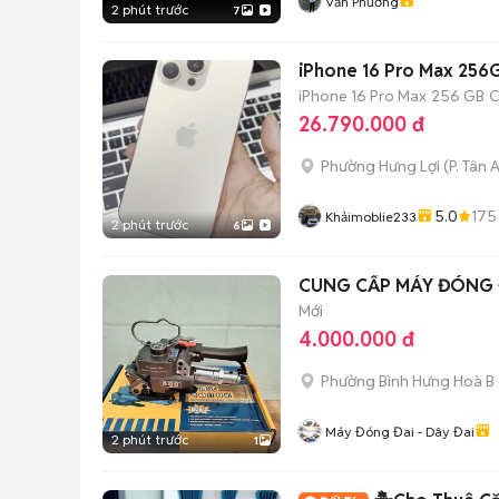
Văn Phương
2 phút trước
7
iPhone 16 Pro Max 25
iPhone 16 Pro Max
256 GB
C
26.790.000 đ
Phường Hưng Lợi
(
P. Tân 
5.0
175
Khảimoblie233
2 phút trước
6
CUNG CẤP MÁY ĐÓNG Đ
Mới
4.000.000 đ
Phường Bình Hưng Hoà B
Máy Đóng Đai - Dây Đai
2 phút trước
1