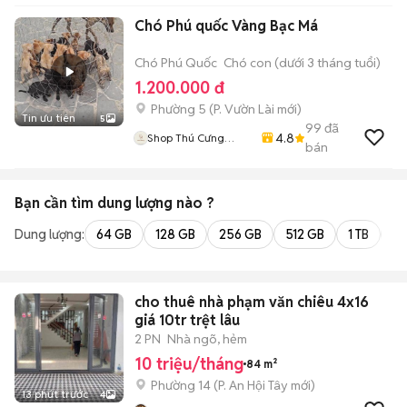
Chó Phú quốc Vàng Bạc Má
Chó Phú Quốc
Chó con (dưới 3 tháng tuổi)
1.200.000 đ
Phường 5
(
P. Vườn Lài
mới)
Tin ưu tiên
5
99
đã
4.8
Shop Thú Cưng
bán
PenTa
Bạn cần tìm
dung lượng
nào ?
Dung lượng:
64 GB
128 GB
256 GB
512 GB
1 TB
2 
cho thuê nhà phạm văn chiêu 4x16
giá 10tr trệt lâu
2 PN
Nhà ngõ, hẻm
10 triệu/tháng
84 m²
Phường 14
(
P. An Hội Tây
mới)
13 phút trước
4