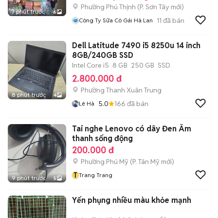
Phường Phú Thịnh
(
P. Sơn Tây
mới)
7 phút trước
6
11
đã bán
Công Ty Sữa Cô Gái Hà Lan
Dell Latitude 7490 i5 8250u 14 inch
8GB/240GB SSD
Intel Core i5
8 GB
250 GB
SSD
2.800.000 đ
Phường Thanh Xuân Trung
8 phút trước
4
5.0
166
đã bán
Lê Hà
Tai nghe Lenovo có dây Đen Âm
thanh sống động
200.000 đ
Phường Phú Mỹ
(
P. Tân Mỹ
mới)
T
Trang Trang
9 phút trước
5
Yến phụng nhiều màu khỏe mạnh