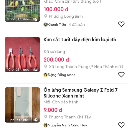
Khác
Chim lớn (từ 3 tháng tuổi)
100.000 đ
Phường Long Bình
10 phút trước
1
4
đã bán
Khanh Trần
Kìm cắt tuốt dây điện kim loại đỏ
Đã sử dụng
200.000 đ
Xã Long Thành Trung
(
P. Hòa Thành
mới)
10 phút trước
1
Đ
Đặng Đăng Khoa
Ốp lưng Samsung Galaxy Z Fold 7
Silicone Xanh mint
Mới
Còn bảo hành
9.000 đ
Phường Thanh Khê Tây
11 phút trước
3
N
Nguyễn Nam Công Huy