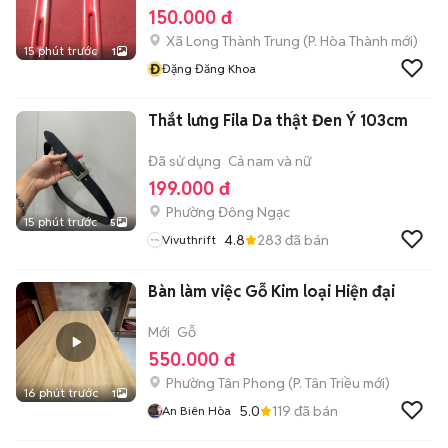
150.000 đ
Xã Long Thành Trung
(
P. Hòa Thành
mới)
15 phút trước
1
Đ
Đặng Đăng Khoa
Thắt lưng Fila Da thật Đen Ý 103cm
Đã sử dụng
Cả nam và nữ
199.000 đ
Phường Đông Ngạc
15 phút trước
5
4.8
283
đã bán
Vivuthrift
Bàn làm việc Gỗ Kim loại Hiện đại
Mới
Gỗ
550.000 đ
Phường Tân Phong
(
P. Tân Triều
mới)
16 phút trước
1
5.0
119
đã bán
An Biên Hòa