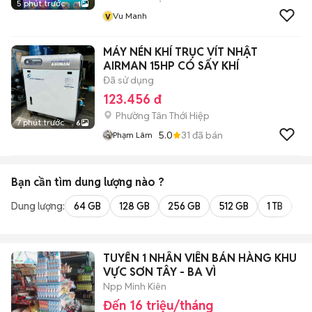
5 phút trước
1
v
Vu Manh
MÁY NÉN KHÍ TRỤC VÍT NHẬT
AIRMAN 15HP CÓ SẤY KHÍ
Đã sử dụng
123.456 đ
Phường Tân Thới Hiệp
7 phút trước
6
5.0
31
đã bán
Phạm Lâm
Bạn cần tìm
dung lượng
nào ?
Dung lượng:
64 GB
128 GB
256 GB
512 GB
1 TB
2 
TUYỂN 1 NHÂN VIÊN BÁN HÀNG KHU
VỰC SƠN TÂY - BA VÌ
Npp Minh Kiên
Đến 16 triệu/tháng