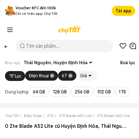
Voucher KFC đến 100k
Tải app
Chỉ có trên app Chợ Tốt
Khu vực:
Thái Nguyên, Huyện Định Hóa
Xoá lọc
Điện thoại
67
Giá
Lọc
Dung lượng:
64 GB
128 GB
256 GB
512 GB
1 TB
2 
Chợ Tốt
Điện thoại
ZTE
ZTE Blade A52 Lite
ZTE Blade A52 Lite Thá
0 Zte Blade A52 Lite cũ Huyện Định Hóa, Thái Nguyên đẹp