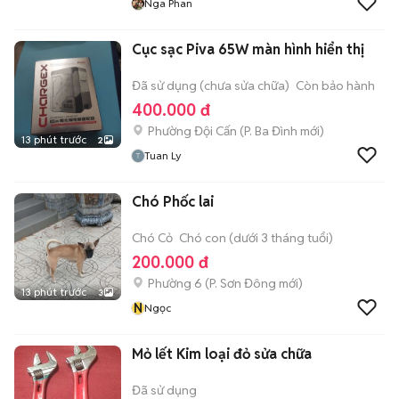
Nga Phan
Cục sạc Piva 65W màn hình hiển thị
Đã sử dụng (chưa sửa chữa)
Còn bảo hành
400.000 đ
Phường Đội Cấn
(
P. Ba Đình
mới)
13 phút trước
2
Tuan Ly
Chó Phốc lai
Chó Cỏ
Chó con (dưới 3 tháng tuổi)
200.000 đ
Phường 6
(
P. Sơn Đông
mới)
13 phút trước
3
N
Ngọc
Mỏ lết Kim loại đỏ sửa chữa
Đã sử dụng