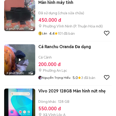
Màn hình máy tính
Đã sử dụng (chưa sửa chữa)
450.000 đ
Phường Vĩnh Ninh
(
P. Thuận Hóa
mới)
2 phút trước
3
l
4.4
101
đã bán
Lân
Cá Ranchu Oranda Đa dạng
Cá Cảnh
200.000 đ
Phường An Lạc
3 phút trước
2
5.0
3
đã bán
Nguyễn Trọng Hiếu
Vivo 2029 128GB Màn hình nứt nhẹ
Dòng khác
128 GB
550.000 đ
Xã Vĩnh Lộc A