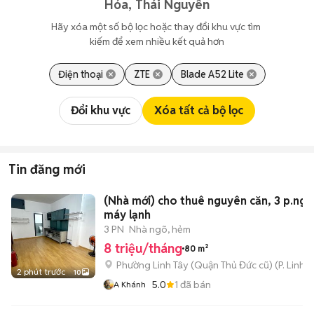
Hóa, Thái Nguyên
Hãy xóa một số bộ lọc hoặc thay đổi khu vực tìm 
kiếm để xem nhiều kết quả hơn
Điện thoại
ZTE
Blade A52 Lite
Đổi khu vực
Xóa tất cả bộ lọc
Tin đăng mới
(Nhà mới) cho thuê nguyên căn, 3 p.ngủ
máy lạnh
3 PN
Nhà ngõ, hẻm
8 triệu/tháng
80 m²
Phường Linh Tây (Quận Thủ Đức cũ)
(
P. Linh 
2 phút trước
10
5.0
1
đã bán
A Khánh