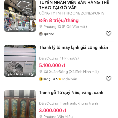
TUYỂN NHÂN VIÊN BÁN HÀNG THỂ
THAO TẠI GÒ VẤP
CÔNG TY TNHH HPZONE ZONESPORTS
Đến 8 triệu/tháng
Phường 10
(
P. Gò Vấp
mới)
1 phút trước
4
Hpzone
Thanh lý lô máy lạnh giá công nhân
Đã sử dụng
1 HP (ngựa)
5.100.000 đ
Xã Xuân Đông
(
Xã Bình Ninh
mới)
1 phút trước
5
Đ
4.5
12
đã bán
Đăng
Tranh gỗ Tứ quý Nâu, vàng, xanh
Đã sử dụng
Tranh ảnh, khung tranh
3.000.000 đ
Phường Văn Miếu