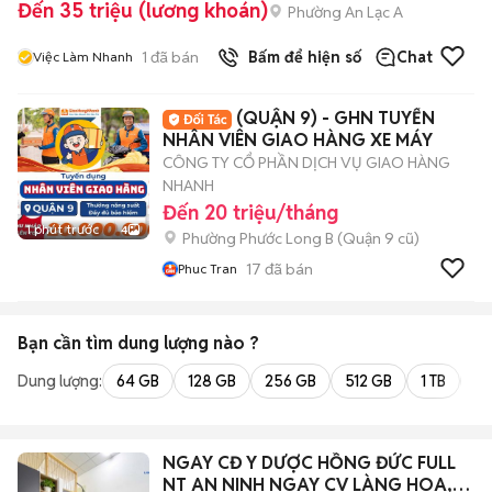
Đến 35 triệu (lương khoán)
Phường An Lạc A
1
đã bán
Bấm để hiện số
Chat
Việc Làm Nhanh
(QUẬN 9) - GHN TUYỂN
NHÂN VIÊN GIAO HÀNG XE MÁY
CÔNG TY CỔ PHẦN DỊCH VỤ GIAO HÀNG
NHANH
Đến 20 triệu/tháng
1 phút trước
4
Phường Phước Long B (Quận 9 cũ)
17
đã bán
Phuc Tran
Bạn cần tìm
dung lượng
nào ?
Dung lượng:
64 GB
128 GB
256 GB
512 GB
1 TB
2 
NGAY CĐ Y DƯỢC HỒNG ĐỨC FULL
NT AN NINH NGAY CV LÀNG HOA,