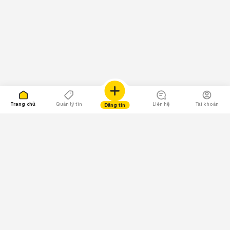
Trang chủ
Quản lý tin
Liên hệ
Tài khoản
Đăng tin
109.000 Bình chọn
Tải ứng dụng Chợ Tốt
Về Chợ Tốt
Quy chế sàn