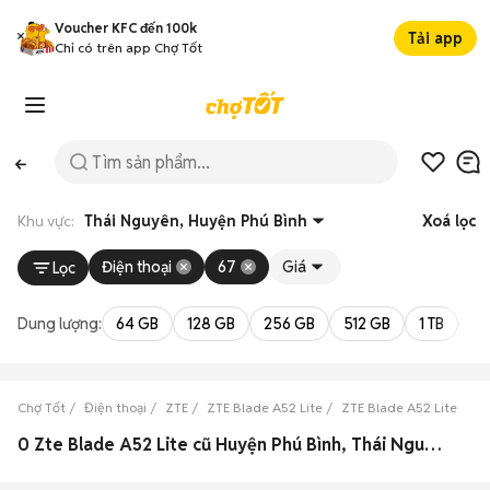
Voucher KFC đến 100k
Tải app
Chỉ có trên app Chợ Tốt
Khu vực:
Thái Nguyên, Huyện Phú Bình
Xoá lọc
Điện thoại
67
Giá
Lọc
Dung lượng:
64 GB
128 GB
256 GB
512 GB
1 TB
2 
Chợ Tốt
Điện thoại
ZTE
ZTE Blade A52 Lite
ZTE Blade A52 Lite Thá
0 Zte Blade A52 Lite cũ Huyện Phú Bình, Thái Nguyên đẹp