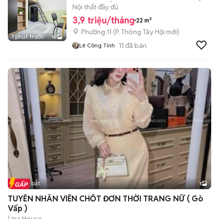
CHỢ HT TÂY
Nội thất đầy đủ
3,9 triệu/tháng
22 m²
Phường 11
(
P. Thông Tây Hội
mới)
1 phút trước
10
11
đã bán
Lê Công Tính
Tin nổi bật
1
TUYỂN NHÂN VIÊN CHỐT ĐƠN THỜI TRANG NỮ ( Gò
Vấp )
Lina House