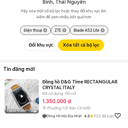
Bình, Thái Nguyên
Hãy xóa một số bộ lọc hoặc thay đổi khu vực tìm 
kiếm để xem nhiều kết quả hơn
Điện thoại
ZTE
Blade A52 Lite
Đổi khu vực
Xóa tất cả bộ lọc
Tin đăng mới
Đồng hồ D&G Time RECTANGULAR
CRYSTAL ITALY
Đã sử dụng
Đồ nữ
1.350.000 đ
Phường 1
(
P. Bàn Cờ
mới)
1 phút trước
6
4.8
1132
đã bán
Đồng Hồ Nội Địa Nhật