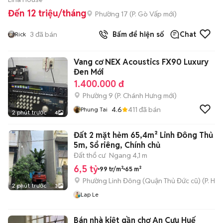
Đến 12 triệu/tháng
Phường 17
(
P. Gò Vấp
mới)
3
đã bán
Bấm để hiện số
Chat
Rick
Vang cơ NEX Acoustics FX90 Luxury
Đen Mới
1.400.000 đ
Phường 9
(
P. Chánh Hưng
mới)
4.6
411
đã bán
Phung Tai
2 phút trước
4
Đất 2 mặt hẻm 65,4m² Linh Đông Thủ Đ
5m, Sổ riêng, Chính chủ
Đất thổ cư
Ngang 4,1 m
6,5 tỷ
99 tr/m²
65 m²
Phường Linh Đông (Quận Thủ Đức cũ)
(
P. Hiệ
2 phút trước
3
Lap Le
Bán nhà kiệt gần chợ An Cựu Huế