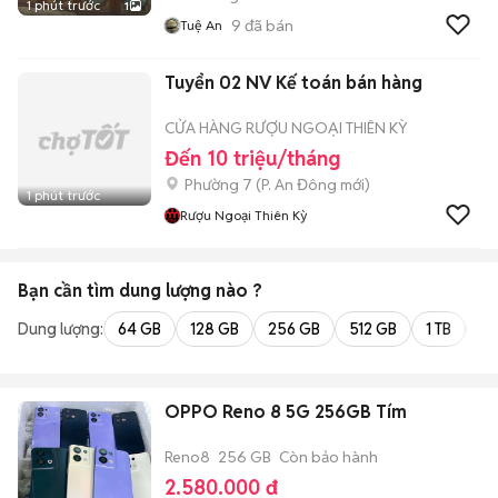
1 phút trước
1
9
đã bán
Tuệ An
Tuyển 02 NV Kế toán bán hàng
CỬA HÀNG RƯỢU NGOẠI THIÊN KỲ
Đến 10 triệu/tháng
Phường 7
(
P. An Đông
mới)
1 phút trước
Rượu Ngoại Thiên Kỳ
Bạn cần tìm
dung lượng
nào ?
Dung lượng:
64 GB
128 GB
256 GB
512 GB
1 TB
2 
OPPO Reno 8 5G 256GB Tím
Reno8
256 GB
Còn bảo hành
2.580.000 đ