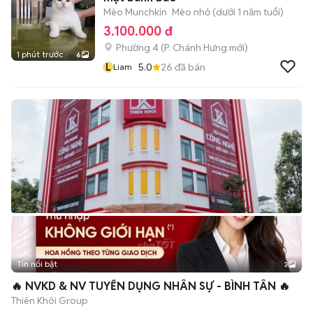
Mèo Munchkin
Mèo nhỏ (dưới 1 năm tuổi)
3.100.000 đ
Phường 4
(
P. Chánh Hưng
mới)
1 phút trước
6
L
5.0
26
đã bán
Liam
Tin nổi bật
3
🔥 NVKD & NV TUYỂN DỤNG NHÂN SỰ - BÌNH TÂN 🔥
Thiên Khôi Group