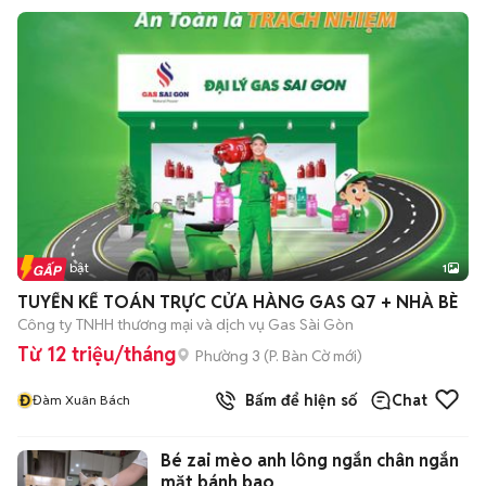
Tin nổi bật
1
TUYỂN KẾ TOÁN TRỰC CỬA HÀNG GAS Q7 + NHÀ BÈ
Công ty TNHH thương mại và dịch vụ Gas Sài Gòn
Từ 12 triệu/tháng
Phường 3
(
P. Bàn Cờ
mới)
Đ
Bấm để hiện số
Chat
Đàm Xuân Bách
Bé zai mèo anh lông ngắn chân ngắn
mặt bánh bao