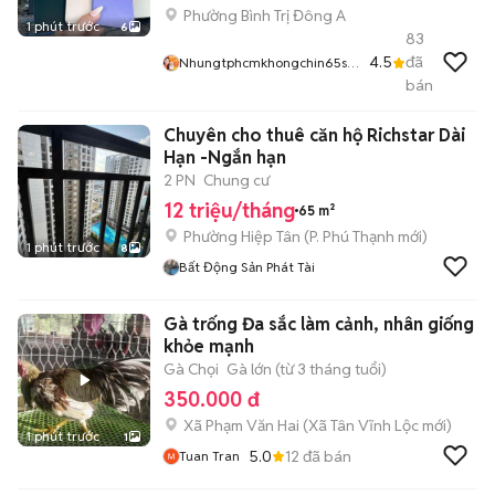
Phường Bình Trị Đông A
1 phút trước
6
83
4.5
đã
Nhungtphcmkhongchin65sa
U54548
bán
Chuyên cho thuê căn hộ Richstar Dài
Hạn -Ngắn hạn
2 PN
Chung cư
12 triệu/tháng
65 m²
Phường Hiệp Tân
(
P. Phú Thạnh
mới)
1 phút trước
8
Bất Động Sản Phát Tài
Gà trống Đa sắc làm cảnh, nhân giống
khỏe mạnh
Gà Chọi
Gà lớn (từ 3 tháng tuổi)
350.000 đ
Xã Phạm Văn Hai
(
Xã Tân Vĩnh Lộc
mới)
1 phút trước
1
5.0
12
đã bán
Tuan Tran