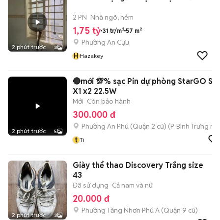
2 PN
Nhà ngõ, hẻm
1,75 tỷ
31 tr/m²
57 m²
Phường An Cựu
2 phút trước
3
H
Hazakey
🔴mới 💯% sạc Pin dự phòng StarGO Sta
X1 x2 22.5W
Mới
Còn bảo hành
300.000 đ
Phường An Phú (Quận 2 cũ)
(
P. Bình Trưng
mới
2 phút trước
5
t
Ti
Giày thể thao Discovery Trắng size
43
Đã sử dụng
Cả nam và nữ
20.000 đ
Phường Tăng Nhơn Phú A (Quận 9 cũ)
2 phút trước
3