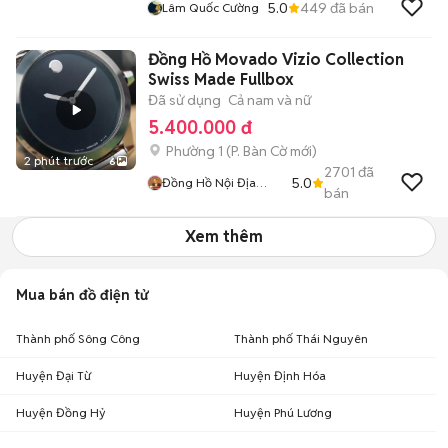
5.0
449
đã bán
Lâm Quốc Cường
Đồng Hồ Movado Vizio Collection
Swiss Made Fullbox
Đã sử dụng
Cả nam và nữ
5.400.000 đ
Phường 1
(
P. Bàn Cờ
mới)
2 phút trước
6
2701
đã
5.0
Đồng Hồ Nội Địa
bán
Nhật
Xem thêm
Mua bán đồ điện tử
Thành phố Sông Công
Thành phố Thái Nguyên
Huyện Đại Từ
Huyện Định Hóa
Huyện Đồng Hỷ
Huyện Phú Lương