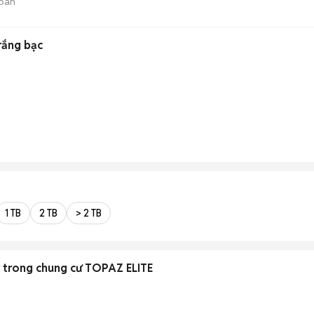
bán
rắng bạc
1 TB
2 TB
> 2 TB
 trong chung cư TOPAZ ELITE