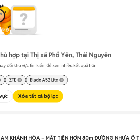
hù hợp tại Thị xã Phổ Yên, Thái Nguyên
hay đổi khu vực tìm kiếm để xem nhiều kết quả hơn
ZTE
Blade A52 Lite
 vực
Xóa tất cả bộ lọc
 NAM KHÁNH HÒA – MẶT TIỀN HƠN 80m ĐƯỜNG NHỰA Ô 