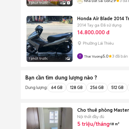
2.9
3
đã 
Nhà Đất Sài Gòn
1 phút trước
6
Honda Air Blade 2014 T
2014
Tay ga
Đã sử dụng
14.800.000 đ
Phường Lái Thiêu
5.0
3
đã bán
Thai Vuong
1 phút trước
3
Bạn cần tìm
dung lượng
nào ?
Dung lượng:
64 GB
128 GB
256 GB
512 GB
Cho thuê phòng Master
Nội thất đầy đủ
5 triệu/tháng
18 m²