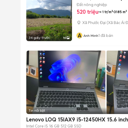
Đất nông nghiệp
520 triệu
< 1 tr/m²
3185 m²
Xã Phước Đại
(
Xã Bác Ái 
A
1
đã bán
Anh Minh
34 giây trước
10
Tin nổi bật
Lenovo LOQ 15IAX9 i5-12450HX 15.6 inc
Intel Core i5
16 GB
512 GB
SSD