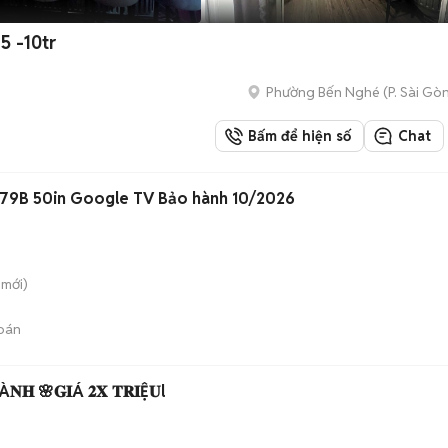
5 -10tr
Phường Bến Nghé
(
P. Sài Gò
Bấm để hiện số
Chat
79B 50in Google TV Bảo hành 10/2026
mới)
bán
À𝐍𝐇 🌸𝐆𝐈Á 𝟐𝐗 𝐓𝐑𝐈Ệ𝐔l