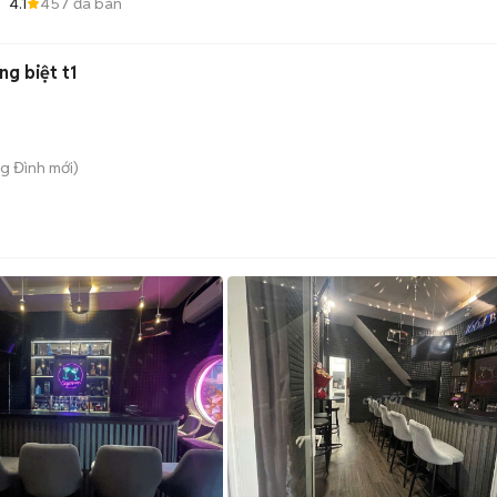
4.1
457
đã bán
g biệt t1
ng Đình
mới)