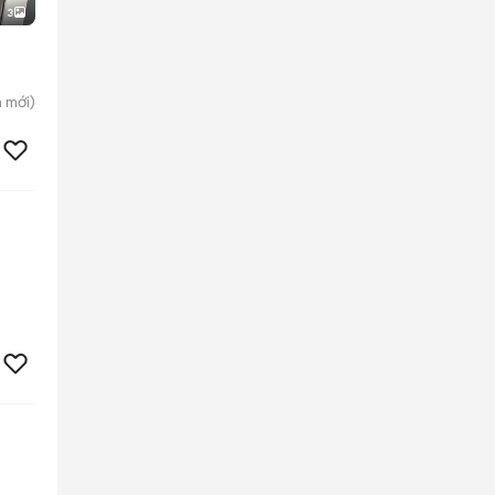
3
n
mới)