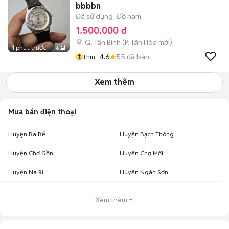
bbbbn
Đã sử dụng
Đồ nam
1.500.000 đ
Q. Tân Bình
(
P. Tân Hòa
mới)
1 phút trước
6
t
4.6
55
đã bán
Thin
Xem thêm
Mua bán điện thoại
Huyện Ba Bể
Huyện Bạch Thông
Huyện Chợ Đồn
Huyện Chợ Mới
Huyện Na Rì
Huyện Ngân Sơn
Xem thêm