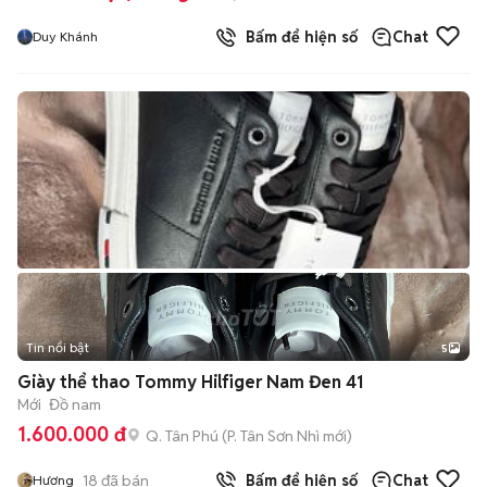
Bấm để hiện số
Chat
Duy Khánh
Tin nổi bật
5
Giày thể thao Tommy Hilfiger Nam Đen 41
Mới
Đồ nam
1.600.000 đ
Q. Tân Phú
(
P. Tân Sơn Nhì
mới)
18
đã bán
Bấm để hiện số
Chat
Hương