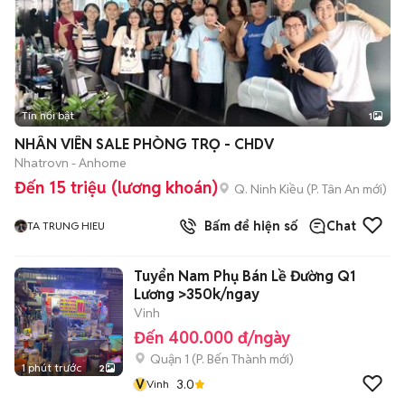
Tin nổi bật
1
NHÂN VIÊN SALE PHÒNG TRỌ - CHDV
Nhatrovn - Anhome
Đến 15 triệu (lương khoán)
Q. Ninh Kiều
(
P. Tân An
mới)
Bấm để hiện số
Chat
TA TRUNG HIEU
Tuyển Nam Phụ Bán Lề Đường Q1
Lương >350k/ngay
Vinh
Đến 400.000 đ/ngày
Quận 1
(
P. Bến Thành
mới)
1 phút trước
2
V
3.0
Vinh