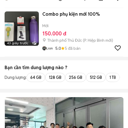
Combo phụ kiện mới 100%
Mới
150.000 đ
Thành phố Thủ Đức
(
P. Hiệp Bình
mới)
43 giây trước
1
5.0
5
đã bán
Lion
Bạn cần tìm
dung lượng
nào ?
Dung lượng:
64 GB
128 GB
256 GB
512 GB
1 TB
2 