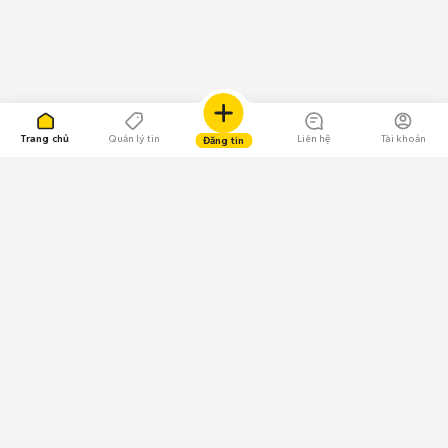
Trang chủ
Quản lý tin
Liên hệ
Tài khoản
Đăng tin
109.000 Bình chọn
Tải ứng dụng Chợ Tốt
Về Chợ Tốt
Quy chế sàn
Chính sách bảo mật
Giải quyết tranh chấp
CÔNG TY TNHH CHỢ TỐT - Người đại diện theo pháp luật: