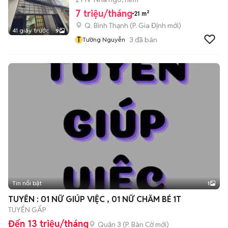
7 triệu/tháng
21 m²
Q. Bình Thạnh
(
P. Gia Định
mới)
41 giây trước
9
T
3
đã bán
Tường Nguyễn
Tin nổi bật
1
TUYỂN : 01 NỮ GIÚP VIỆC , 01 NỮ CHĂM BÉ 1T
TUYỂN GẤP
Đến 13 triệu/tháng
Quận 3
(
P. Bàn Cờ
mới)