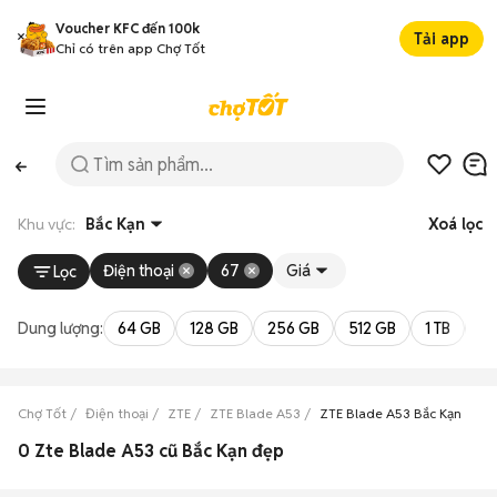
Voucher KFC đến 100k
Tải app
Chỉ có trên app Chợ Tốt
Khu vực:
Bắc Kạn
Xoá lọc
Điện thoại
67
Giá
Lọc
Dung lượng:
64 GB
128 GB
256 GB
512 GB
1 TB
2 
Chợ Tốt
Điện thoại
ZTE
ZTE Blade A53
ZTE Blade A53 Bắc Kạn
0 Zte Blade A53 cũ Bắc Kạn đẹp