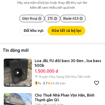
Hãy xóa một số bộ lọc hoặc thay đổi khu vực tìm 
kiếm để xem nhiều kết quả hơn
Điện thoại
ZTE
Blade A53
Đổi khu vực
Xóa tất cả bộ lọc
Tin đăng mới
Loa JBL FU đôi bass 30 Đen , loa bass
500b
1.500.000 đ
Huyện Hòa Vang
(
Xã Hòa Tiến
mới)
T
3.7
64
đã bán
Tu
39 giây trước
4
Cho Thuê Nhà Phan Văn Hân, Bình
Thạnh gần Q1.
2 PN
Nhà ngõ, hẻm