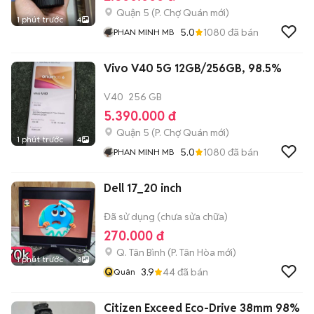
Quận 5
(
P. Chợ Quán
mới)
1 phút trước
4
5.0
1080
đã bán
PHAN MINH MB
Vivo V40 5G 12GB/256GB, 98.5%
V40
256 GB
5.390.000 đ
Quận 5
(
P. Chợ Quán
mới)
1 phút trước
4
5.0
1080
đã bán
PHAN MINH MB
Dell 17_20 inch
Đã sử dụng (chưa sửa chữa)
270.000 đ
Q. Tân Bình
(
P. Tân Hòa
mới)
1 phút trước
3
Q
3.9
44
đã bán
Quân
Citizen Exceed Eco-Drive 38mm 98%