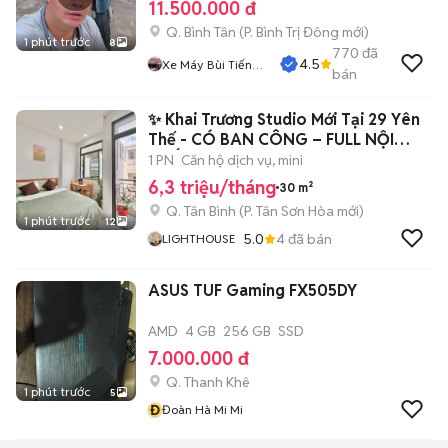
11.500.000 đ
Q. Bình Tân
(
P. Bình Trị Đông
mới)
1 phút trước
8
770
đã
4.5
Xe Máy Bùi Tiến
bán
Dũng
✨ Khai Trương Studio Mới Tại 29 Yên
Thế - CÓ BAN CÔNG – FULL NỘI
THẤT
1 PN
Căn hộ dịch vụ, mini
6,3 triệu/tháng
30 m²
Q. Tân Bình
(
P. Tân Sơn Hòa
mới)
1 phút trước
12
5.0
4
đã bán
LIGHTHOUSE
ASUS TUF Gaming FX505DY
AMD
4 GB
256 GB
SSD
7.000.000 đ
Q. Thanh Khê
1 phút trước
5
Đ
Đoàn Hà Mi Mi