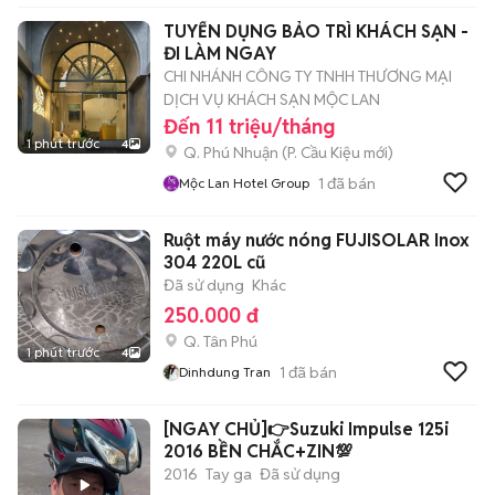
TUYỂN DỤNG BẢO TRÌ KHÁCH SẠN -
ĐI LÀM NGAY
CHI NHÁNH CÔNG TY TNHH THƯƠNG MẠI
DỊCH VỤ KHÁCH SẠN MỘC LAN
Đến 11 triệu/tháng
1 phút trước
4
Q. Phú Nhuận
(
P. Cầu Kiệu
mới)
1
đã bán
Mộc Lan Hotel Group
Ruột máy nước nóng FUJISOLAR Inox
304 220L cũ
Đã sử dụng
Khác
250.000 đ
Q. Tân Phú
1 phút trước
4
1
đã bán
Dinhdung Tran
[NGAY CHỦ]👉Suzuki Impulse 125i
2016 BỀN CHẮC+ZIN💯
2016
Tay ga
Đã sử dụng