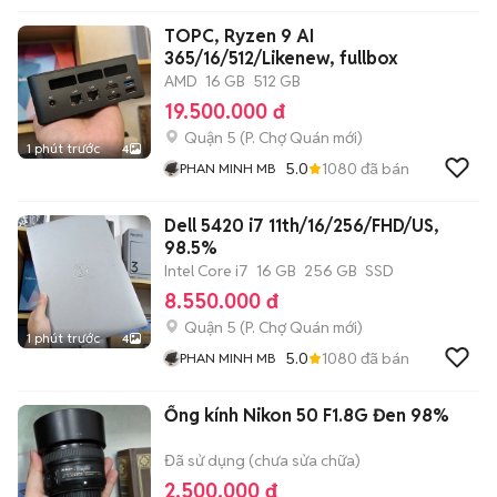
TOPC, Ryzen 9 AI
365/16/512/Likenew, fullbox
AMD
16 GB
512 GB
19.500.000 đ
Quận 5
(
P. Chợ Quán
mới)
1 phút trước
4
5.0
1080
đã bán
PHAN MINH MB
Dell 5420 i7 11th/16/256/FHD/US,
98.5%
Intel Core i7
16 GB
256 GB
SSD
8.550.000 đ
Quận 5
(
P. Chợ Quán
mới)
1 phút trước
4
5.0
1080
đã bán
PHAN MINH MB
Ống kính Nikon 50 F1.8G Đen 98%
Đã sử dụng (chưa sửa chữa)
2.500.000 đ