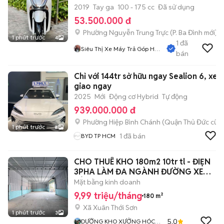
2019
Tay ga
100 - 175 cc
Đã sử dụng
53.500.000 đ
Phường Nguyễn Trung Trực
(
P. Ba Đình
mới)
1 phút trước
4
1
đã
Siêu Thị Xe Máy Trả Góp Hà
bán
Nội
Chỉ với 144tr sở hữu ngay Sealion 6, xe
giao ngay
2025
Mới
Động cơ Hybrid
Tự động
939.000.000 đ
Phường Hiệp Bình Chánh (Quận Thủ Đức cũ)
1 phút trước
8
1
đã bán
BYD TP HCM
CHO THUÊ KHO 180m2 10tr tl - ĐIẸN
3PHA LÀM ĐA NGÀNH ĐƯỜNG XE
TẢI
Mặt bằng kinh doanh
9,99 triệu/tháng
180 m²
Xã Xuân Thới Sơn
1 phút trước
3
5.0
DƯỠNG KHO XƯỞNG HÓC