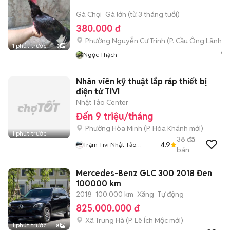
Gà Chọi
Gà lớn (từ 3 tháng tuổi)
380.000 đ
Phường Nguyễn Cư Trinh
(
P. Cầu Ông Lãnh
mớ
1 phút trước
3
Ngọc Thạch
Nhân viên kỹ thuật lắp ráp thiết bị
điện tử TIVI
Nhật Tảo Center
Đến 9 triệu/tháng
Phường Hòa Minh
(
P. Hòa Khánh
mới)
1 phút trước
38
đã
4.9
Trạm Tivi Nhật Tảo
bán
Center Đà Nẵng
Mercedes-Benz GLC 300 2018 Đen
100000 km
2018
100.000 km
Xăng
Tự động
825.000.000 đ
Xã Trung Hà
(
P. Lê Ích Mộc
mới)
1 phút trước
8