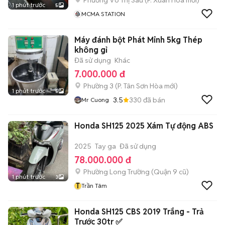
Phường Võ Thị Sáu
(
P. Xuân Hòa
mới)
1 phút trước
5
MCMA STATION
Máy đánh bột Phát Minh 5kg Thép
không gỉ
Đã sử dụng
Khác
7.000.000 đ
Phường 3
(
P. Tân Sơn Hòa
mới)
1 phút trước
5
3.5
330
đã bán
Mr Cuong
Honda SH125 2025 Xám Tự động ABS
2025
Tay ga
Đã sử dụng
78.000.000 đ
Phường Long Trường (Quận 9 cũ)
1 phút trước
3
T
Trần Tâm
Honda SH125 CBS 2019 Trắng - Trả
Trước 30tr ✅