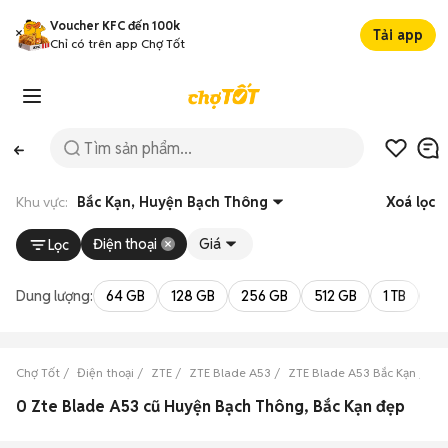
Voucher KFC đến 100k
Tải app
Chỉ có trên app Chợ Tốt
Khu vực:
Bắc Kạn, Huyện Bạch Thông
Xoá lọc
Điện thoại
Giá
Lọc
Dung lượng:
64 GB
128 GB
256 GB
512 GB
1 TB
2 
Chợ Tốt
Điện thoại
ZTE
ZTE Blade A53
ZTE Blade A53 Bắc Kạn
ZT
0 Zte Blade A53 cũ Huyện Bạch Thông, Bắc Kạn đẹp