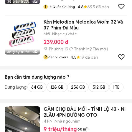
38 giây trước
5
l
4.6
695
đã bán
Lê Quốc Chương
Kèn Melodion Melodica Woim 32 Và
37 Phím Đủ Màu
Mới
Nhạc cụ khác
239.000 đ
Phường 19
(
P. Thạnh Mỹ Tây
mới)
38 giây trước
5
P
4.5
19
đã bán
Piano Lovers
Bạn cần tìm
dung lượng
nào ?
Dung lượng:
64 GB
128 GB
256 GB
512 GB
1 TB
2 
GẦN CHỢ ĐẦU MỐI - TỈNH LỘ 43 - NHÀ
2LẦU 4PN ĐƯỜNG OTO
4 PN
Nhà ngõ, hẻm
9 triệu/tháng
60 m²