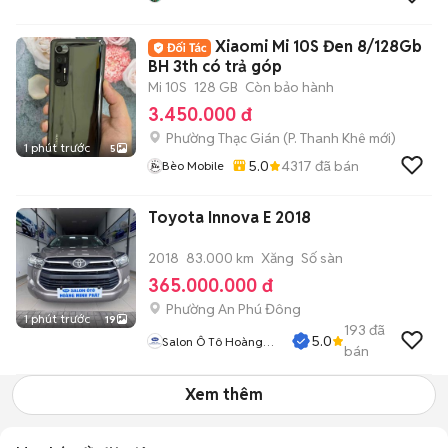
MÔN
Xiaomi Mi 10S Đen 8/128Gb
BH 3th có trả góp
Mi 10S
128 GB
Còn bảo hành
3.450.000 đ
Phường Thạc Gián
(
P. Thanh Khê
mới)
1 phút trước
5
5.0
4317
đã bán
Bèo Mobile
Toyota Innova E 2018
2018
83.000 km
Xăng
Số sàn
365.000.000 đ
Phường An Phú Đông
1 phút trước
19
193
đã
5.0
Salon Ô Tô Hoàng
bán
Minh Phát
Xem thêm