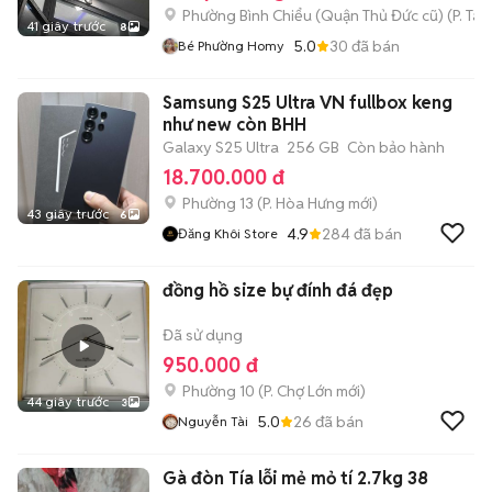
Phường Bình Chiểu (Quận Thủ Đức cũ)
(
P. Ta
41 giây trước
8
5.0
30
đã bán
Bé Phường Homy
Samsung S25 Ultra VN fullbox keng
như new còn BHH
Galaxy S25 Ultra
256 GB
Còn bảo hành
18.700.000 đ
Phường 13
(
P. Hòa Hưng
mới)
43 giây trước
6
4.9
284
đã bán
Đăng Khôi Store
đồng hồ size bự đính đá đẹp
Đã sử dụng
950.000 đ
Phường 10
(
P. Chợ Lớn
mới)
44 giây trước
3
5.0
26
đã bán
Nguyễn Tài
Gà đòn Tía lỗi mẻ mỏ tí 2.7kg 38