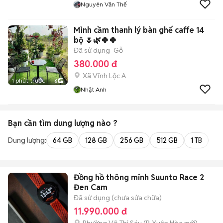
Nguyên Văn Thế
Mình cầm thanh lý bàn ghế caffe 14
bộ 🌷🌿🍀🍀
Đã sử dụng
Gỗ
380.000 đ
Xã Vĩnh Lộc A
1 phút trước
6
Nhật Anh
Bạn cần tìm
dung lượng
nào ?
Dung lượng:
64 GB
128 GB
256 GB
512 GB
1 TB
2 
Đồng hồ thông minh Suunto Race 2
Đen Cam
Đã sử dụng (chưa sửa chữa)
11.990.000 đ