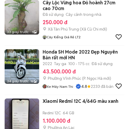
Cây Lộc Vừng hoa Đỏ hoành 27cm
cao 70cm
Đã sử dụng
Cây cảnh trong nhà
250.000 đ
Xã Tân Phú Trung
(
Xã Củ Chi
mới)
33 giây trước
1
Cây Kiểng Giá Rẻ LT2
Honda SH Mode 2022 Đẹp Nguyên
Bản rất mới HN
2022
Tay ga
100 - 175 cc
Đã sử dụng
43.500.000 đ
Phường Vĩnh Phúc
(
P. Ngọc Hà
mới)
34 giây trước
15
4.8
2233
đã bán
Xe Máy Nam Thi
Xiaomi Redmi 12C 4/64G màu xanh
Redmi 12C
64 GB
1.100.000 đ
Phường An Lạc