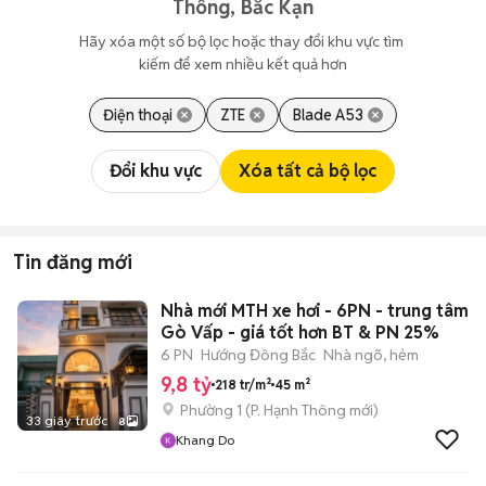
Thông, Bắc Kạn
Hãy xóa một số bộ lọc hoặc thay đổi khu vực tìm 
kiếm để xem nhiều kết quả hơn
Điện thoại
ZTE
Blade A53
Đổi khu vực
Xóa tất cả bộ lọc
Tin đăng mới
Nhà mới MTH xe hơi - 6PN - trung tâm
Gò Vấp - giá tốt hơn BT & PN 25%
6 PN
Hướng Đông Bắc
Nhà ngõ, hẻm
9,8 tỷ
218 tr/m²
45 m²
Phường 1
(
P. Hạnh Thông
mới)
33 giây trước
8
Khang Do