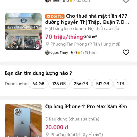
5.0
7
đã bán
Thanh
Cho thuê nhà mặt tiền 477
đường Nguyễn Thị Thập, Quận 7. DT:
10x30m
Mặt bằng kinh doanh
Nội thất cao cấp
70 triệu/tháng
300 m²
Phường Tân Phong
(
P. Tân Hưng
mới)
4 phút trước
4
5.0
1
đã bán
Ngọc Thúy
Bạn cần tìm
dung lượng
nào ?
Dung lượng:
64 GB
128 GB
256 GB
512 GB
1 TB
2 
Ốp lưng iPhone 11 Pro Max Xám Bền
Đã sử dụng (chưa sửa chữa)
20.000 đ
Phường Bưởi
(
P. Tây Hồ
mới)