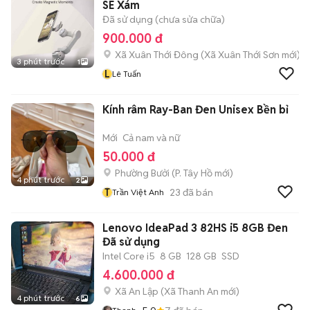
SE Xám
Đã sử dụng (chưa sửa chữa)
900.000 đ
Xã Xuân Thới Đông
(
Xã Xuân Thới Sơn
mới)
3 phút trước
1
L
Lê Tuấn
Kính râm Ray-Ban Đen Unisex Bền bỉ
Mới
Cả nam và nữ
50.000 đ
Phường Bưởi
(
P. Tây Hồ
mới)
4 phút trước
2
T
23
đã bán
Trần Việt Anh
Lenovo IdeaPad 3 82HS i5 8GB Đen
Đã sử dụng
Intel Core i5
8 GB
128 GB
SSD
4.600.000 đ
Xã An Lập
(
Xã Thanh An
mới)
4 phút trước
6