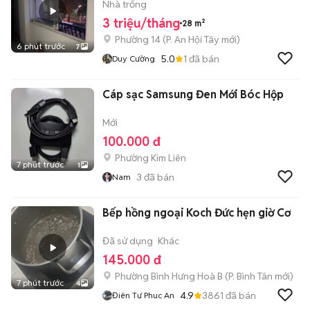
Nhà trống
3 triệu/tháng
28 m²
Phường 14
(
P. An Hội Tây
mới)
6 phút trước
7
5.0
1
đã bán
Duy Cường
Cáp sạc Samsung Đen Mới Bóc Hộp
Mới
100.000 đ
Phường Kim Liên
7 phút trước
1
3
đã bán
Nam
Bếp hồng ngoại Koch Đức hẹn giờ Cơ
Đã sử dụng
Khác
145.000 đ
Phường Bình Hưng Hoà B
(
P. Bình Tân
mới)
7 phút trước
4
4.9
3861
đã bán
Điên Tư Phuc An