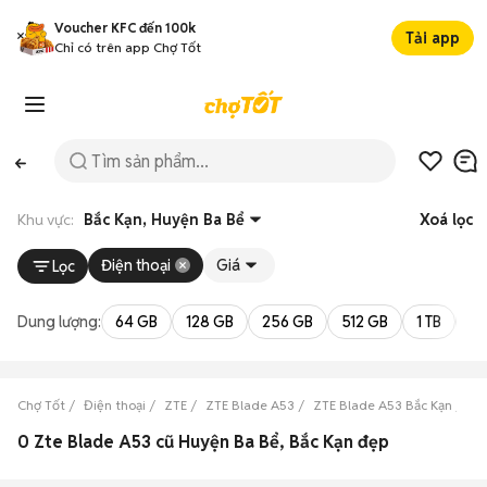
Voucher KFC đến 100k
Tải app
Chỉ có trên app Chợ Tốt
Khu vực:
Bắc Kạn, Huyện Ba Bể
Xoá lọc
Điện thoại
Giá
Lọc
Dung lượng:
64 GB
128 GB
256 GB
512 GB
1 TB
2 
Chợ Tốt
Điện thoại
ZTE
ZTE Blade A53
ZTE Blade A53 Bắc Kạn
ZT
0 Zte Blade A53 cũ Huyện Ba Bể, Bắc Kạn đẹp