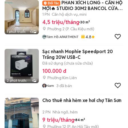
PHAN XÍCH LONG - CĂN HỘ
MỚI🔥 STUDIO 30M2 BANCOL CỬA
SỔ - FULL NT 100%
1 PN
Căn hộ dịch vụ, mini
4,5 triệu/tháng
30 m²
Phường 2
(
P. Cầu Kiệu
mới)
1 phút trước
12
4.8
Tâm Hồ APARTMENT
Sạc nhanh Mophie Speedport 20
Trắng 20W USB-C
Đã sử dụng (chưa sửa chữa)
100.000 đ
Phường Kim Liên
2 phút trước
1
3
đã bán
Nam
Cho thuê nhà hẻm xe hơi chợ Tân Sơn
2 PN
Nhà ngõ, hẻm
9 triệu/tháng
84 m²
Phường 12
(
P. An Hội Tây
mới)