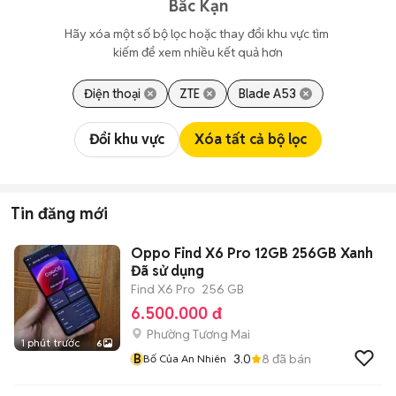
Bắc Kạn
Hãy xóa một số bộ lọc hoặc thay đổi khu vực tìm 
kiếm để xem nhiều kết quả hơn
Điện thoại
ZTE
Blade A53
Đổi khu vực
Xóa tất cả bộ lọc
Tin đăng mới
Oppo Find X6 Pro 12GB 256GB Xanh
Đã sử dụng
Find X6 Pro
256 GB
6.500.000 đ
Phường Tương Mai
1 phút trước
6
B
3.0
8
đã bán
Bố Của An Nhiên