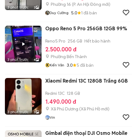
Phường 16
(
P. An Hội Đông
mới)
3 phút trước
3
5.0
1
đã bán
Duy Cường
Oppo Reno 5 Pro 256GB 12GB 99%
Reno5 Pro
256 GB
Hết bảo hành
2.500.000 đ
Phường Bến Thành
3 phút trước
4
K
3.0
5
đã bán
Kiến Văn
Xiaomi Redmi 13C 128GB Trắng 6GB
Redmi 13C
128 GB
1.490.000 đ
Xã Phú Dương
(
Xã Phú Hồ
mới)
3 phút trước
3
Vin
Gimbal điện thoại DJI Osmo Mobile