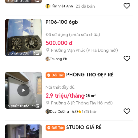
5 phút trước
1
T
23
đã bán
Trần Việt Anh
P106-100 6gb
Đã sử dụng (chưa sửa chữa)
500.000 đ
Phường Vạn Phúc
(
P. Hà Đông
mới)
5 phút trước
2
Truong Ph
PHÒNG TRỌ ĐẸP RẺ
Nội thất đầy đủ
2,9 triệu/tháng
28 m²
Phường 8
(
P. Thông Tây Hội
mới)
6 phút trước
10
5.0
1
đã bán
Duy Cường
STUDIO GIÁ RẺ