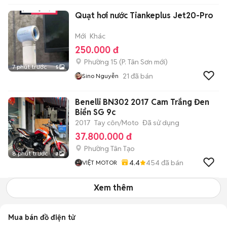
Quạt hơi nước Tiankeplus Jet20-Pro
Mới
Khác
250.000 đ
Phường 15
(
P. Tân Sơn
mới)
7 phút trước
5
21
đã bán
Sino Nguyễn
Benelli BN302 2017 Cam Trắng Đen
Biển SG 9c
2017
Tay côn/Moto
Đã sử dụng
37.800.000 đ
Phường Tân Tạo
8 phút trước
8
4.4
454
đã bán
VIỆT MOTOR
Xem thêm
Mua bán đồ điện tử