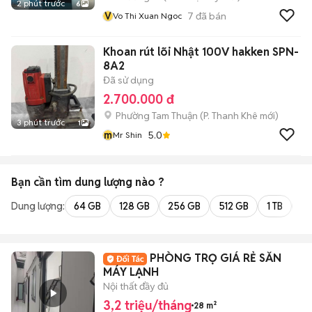
2 phút trước
6
V
7
đã bán
Vo Thi Xuan Ngoc
Khoan rút lõi Nhật 100V hakken SPN-
8A2
Đã sử dụng
2.700.000 đ
Phường Tam Thuận
(
P. Thanh Khê
mới)
3 phút trước
1
m
5.0
Mr Shin
Bạn cần tìm
dung lượng
nào ?
Dung lượng:
64 GB
128 GB
256 GB
512 GB
1 TB
2 
PHÒNG TRỌ GIÁ RẺ SẴN
MÁY LẠNH
Nội thất đầy đủ
3,2 triệu/tháng
28 m²