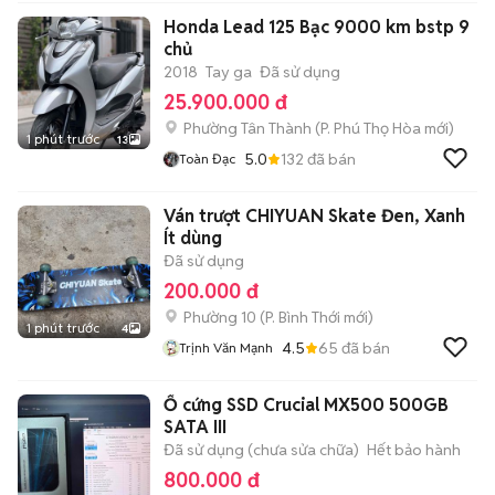
Honda Lead 125 Bạc 9000 km bstp 9
chủ
2018
Tay ga
Đã sử dụng
25.900.000 đ
Phường Tân Thành
(
P. Phú Thọ Hòa
mới)
1 phút trước
13
5.0
132
đã bán
Toàn Đạc
Ván trượt CHIYUAN Skate Đen, Xanh
Ít dùng
Đã sử dụng
200.000 đ
Phường 10
(
P. Bình Thới
mới)
1 phút trước
4
4.5
65
đã bán
Trịnh Văn Mạnh
Ổ cứng SSD Crucial MX500 500GB
SATA III
Đã sử dụng (chưa sửa chữa)
Hết bảo hành
800.000 đ