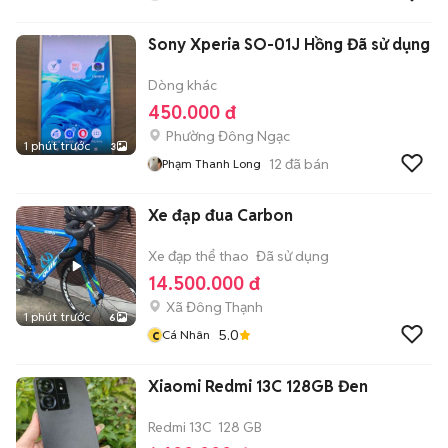
Sony Xperia SO-01J Hồng Đã sử dụng
Dòng khác
450.000 đ
Phường Đông Ngạc
1 phút trước
3
12
đã bán
Phạm Thanh Long
Xe đạp đua Carbon
Xe đạp thể thao
Đã sử dụng
14.500.000 đ
Xã Đông Thạnh
1 phút trước
6
c
5.0
Cá Nhân
Xiaomi Redmi 13C 128GB Đen
Redmi 13C
128 GB