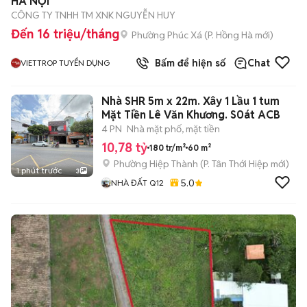
HÀ NỘI
CÔNG TY TNHH TM XNK NGUYỄN HUY
Đến 16 triệu/tháng
Phường Phúc Xá
(
P. Hồng Hà
mới)
Bấm để hiện số
Chat
VIETTROP TUYỂN DỤNG
Nhà SHR 5m x 22m. Xây 1 Lầu 1 tum
Mặt Tiền Lê Văn Khương. S0át ACB
4 PN
Nhà mặt phố, mặt tiền
10,78 tỷ
180 tr/m²
60 m²
Phường Hiệp Thành
(
P. Tân Thới Hiệp
mới)
1 phút trước
3
5.0
NHÀ ĐẤT Q12