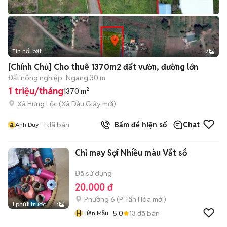
Tin nổi bật
7
+
2
[Chính Chủ] Cho thuê 1370m2 đất vườn, đường lớn
Đất nông nghiệp
Ngang 30 m
1 triệu/tháng
1370 m²
Xã Hưng Lộc
(
Xã Dầu Giây
mới)
a
1
đã bán
Bấm để hiện số
Chat
Anh Duy
Chỉ may Sợi Nhiều màu Vắt sổ
Đã sử dụng
20.000 đ
Phường 6
(
P. Tân Hòa
mới)
1 phút trước
1
H
5.0
13
đã bán
Hiền Mẫu