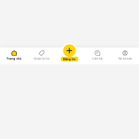
Trang chủ
Quản lý tin
Liên hệ
Tài khoản
Đăng tin
109.000 Bình chọn
Tải ứng dụng Chợ Tốt
Về Chợ Tốt
Quy chế sàn