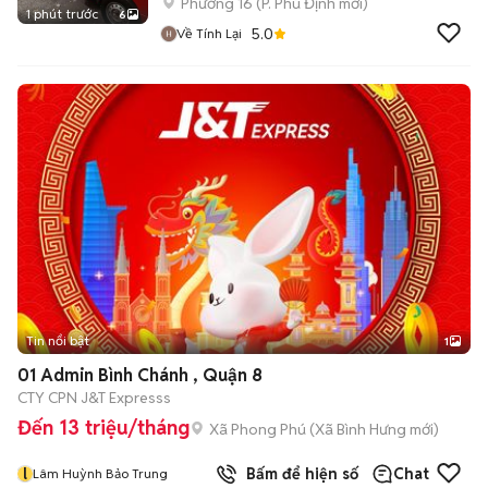
Phường 16
(
P. Phú Định
mới)
1 phút trước
6
5.0
Về Tính Lại
Tin nổi bật
1
01 Admin Bình Chánh , Quận 8
CTY CPN J&T Expresss
Đến 13 triệu/tháng
Xã Phong Phú
(
Xã Bình Hưng
mới)
l
Bấm để hiện số
Chat
Lâm Huỳnh Bảo Trung