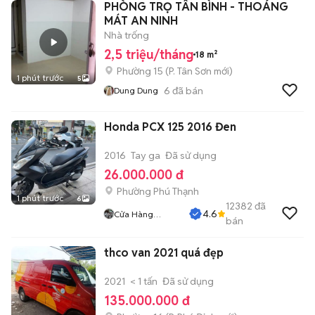
PHÒNG TRỌ TÂN BÌNH - THOÁNG
MÁT AN NINH
Nhà trống
2,5 triệu/tháng
18 m²
Phường 15
(
P. Tân Sơn
mới)
1 phút trước
5
6
đã bán
Dung Dung
Honda PCX 125 2016 Đen
2016
Tay ga
Đã sử dụng
26.000.000 đ
Phường Phú Thạnh
1 phút trước
6
12382
đã
4.6
Cửa Hàng
bán
Tuanduy
thco van 2021 quá đẹp
2021
< 1 tấn
Đã sử dụng
135.000.000 đ