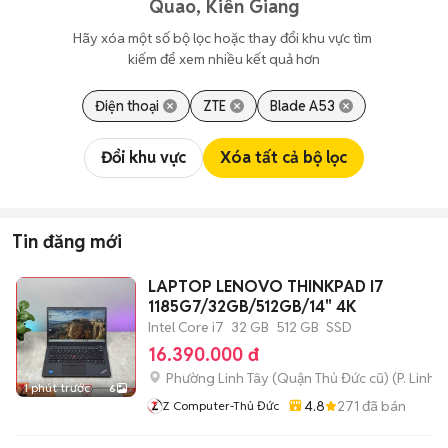
Quao, Kiên Giang
Hãy xóa một số bộ lọc hoặc thay đổi khu vực tìm 
kiếm để xem nhiều kết quả hơn
Điện thoại
ZTE
Blade A53
Đổi khu vực
Xóa tất cả bộ lọc
Tin đăng mới
LAPTOP LENOVO THINKPAD I7
1185G7/32GB/512GB/14" 4K
Intel Core i7
32 GB
512 GB
SSD
16.390.000 đ
Phường Linh Tây (Quận Thủ Đức cũ)
(
P. Linh 
1 phút trước
6
4.8
271
đã bán
Z Computer-Thủ Đức