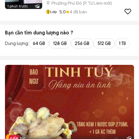
Phường Phú Đô
(
P. Từ Liêm
mới)
1 phút trước
1
l
5.0
4
đã bán
Ldp
Bạn cần tìm
dung lượng
nào ?
Dung lượng:
64 GB
128 GB
256 GB
512 GB
1 TB
2 
Tin nổi bật
1