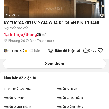
Tin nổi bật
11
+
2
KÝ TÚC XÁ SIÊU VIP GIÁ QUÁ RẺ QUẬN BÌNH THẠNH
Nội thất cao cấp
1,55 triệu/tháng
25 m²
Phường 26
(
P. Bình Thạnh
mới)
4.9
1
đã bán
Bấm để hiện số
Chat
Mr Binh
Xem thêm
Mua bán đồ điện tử
Thành phố Rạch Giá
Huyện An Biên
Huyện An Minh
Huyện Châu Thành
Huyện Giang Thành
Huyện Giồng Riềng