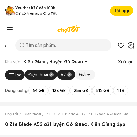
Voucher KFC đến 100k
Tải app
Chỉ có trên app Chợ Tốt
Khu vực:
Kiên Giang, Huyện Gò Quao
Xoá lọc
Điện thoại
67
Giá
Lọc
Dung lượng:
64 GB
128 GB
256 GB
512 GB
1 TB
2 
Chợ Tốt
Điện thoại
ZTE
ZTE Blade A53
ZTE Blade A53 Kiên Giang
0 Zte Blade A53 cũ Huyện Gò Quao, Kiên Giang đẹp