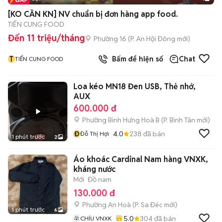
[KO CẦN KN] NV chuẩn bị đơn hàng app food.
TIẾN CUNG FOOD
Đến 11 triệu/tháng
Phường 16
(
P. An Hội Đông
mới)
T
Bấm để hiện số
Chat
TIẾN CUNG FOOD
Loa kéo MN18 Đen USB, Thẻ nhớ,
AUX
600.000 đ
Phường Bình Hưng Hoà B
(
P. Bình Tân
mới)
Đ
4.0
238
đã bán
Đỗ Thị Hợi
1 phút trước
2
Áo khoác Cardinal Nam hàng VNXK,
kháng nước
Mới
Đồ nam
130.000 đ
Phường An Hoà
(
P. Sa Đéc
mới)
1 phút trước
6
5.0
304
đã bán
CHÍU VNXK