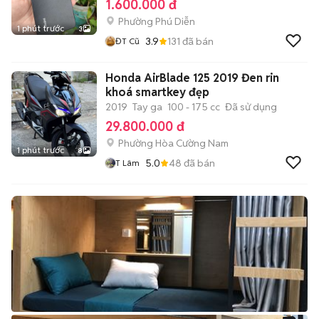
1.600.000 đ
Phường Phú Diễn
1 phút trước
3
3.9
131
đã bán
ĐT Cũ
Honda AirBlade 125 2019 Đen rin
khoá smartkey đẹp
2019
Tay ga
100 - 175 cc
Đã sử dụng
29.800.000 đ
Phường Hòa Cường Nam
1 phút trước
8
5.0
48
đã bán
T Lâm