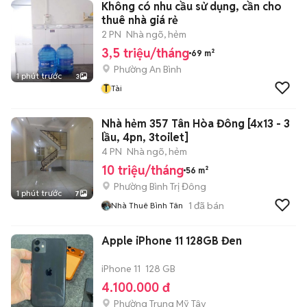
Không có nhu cầu sử dụng, cần cho
thuê nhà giá rẻ
2 PN
Nhà ngõ, hẻm
3,5 triệu/tháng
69 m²
Phường An Bình
1 phút trước
3
T
Tài
Nhà hẻm 357 Tân Hòa Đông [4x13 - 3
lầu, 4pn, 3toilet]
4 PN
Nhà ngõ, hẻm
10 triệu/tháng
56 m²
Phường Bình Trị Đông
1 phút trước
7
1
đã bán
Nhà Thuê Bình Tân
Apple iPhone 11 128GB Đen
iPhone 11
128 GB
4.100.000 đ
Phường Trung Mỹ Tây