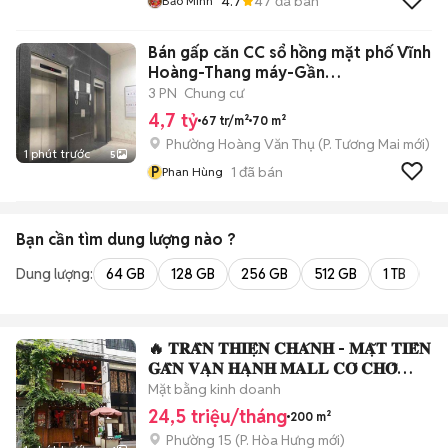
4.7
47
đã bán
Bảo Minh
Bán gấp căn CC sổ hồng mặt phố Vĩnh
Hoàng-Thang máy-Gần
hồ-70m;3N;2VS
3 PN
Chung cư
4,7 tỷ
67 tr/m²
70 m²
Phường Hoàng Văn Thụ
(
P. Tương Mai
mới)
1 phút trước
5
P
1
đã bán
Phan Hùng
Bạn cần tìm
dung lượng
nào ?
Dung lượng:
64 GB
128 GB
256 GB
512 GB
1 TB
2 
🔥 𝐓𝐑𝐀̂̀𝐍 𝐓𝐇𝐈𝐄̣̂𝐍 𝐂𝐇𝐀́𝐍𝐇 - 𝐌𝐀̣̆𝐓 𝐓𝐈𝐄̂̀𝐍
𝐆𝐀̂̀𝐍 𝐕𝐀̣𝐍 𝐇𝐀̣𝐍𝐇 𝐌𝐀𝐋𝐋 𝐂𝐎́ 𝐂𝐇𝐎̂̃
Đ𝐀̣̂𝐔 𝐎̂ 𝐓𝐎̂🍑 𝐐𝐔𝐀̣̂𝐍
Mặt bằng kinh doanh
24,5 triệu/tháng
200 m²
Phường 15
(
P. Hòa Hưng
mới)