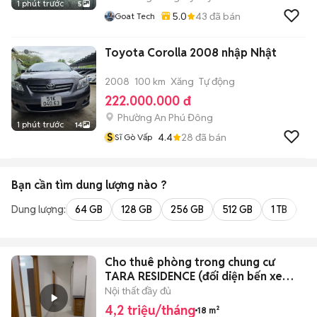
1 phút trước
5
5.0
43
đã bán
Goat Tech
Toyota Corolla 2008 nhập Nhật
2008
100 km
Xăng
Tự động
222.000.000 đ
Phường An Phú Đông
1 phút trước
14
S
4.4
28
đã bán
Sĩ Gò Vấp
Bạn cần tìm
dung lượng
nào ?
Dung lượng:
64 GB
128 GB
256 GB
512 GB
1 TB
2 
Cho thuê phòng trong chung cư
TARA RESIDENCE (đối diện bến xe
Q8)
Nội thất đầy đủ
4,2 triệu/tháng
18 m²