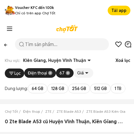
Voucher KFC đến 100k
Tải app
Chỉ có trên app Chợ Tốt
Khu vực:
Kiên Giang, Huyện Vĩnh Thuận
Xoá lọc
Điện thoại
67
Giá
Lọc
Dung lượng:
64 GB
128 GB
256 GB
512 GB
1 TB
2 
Chợ Tốt
Điện thoại
ZTE
ZTE Blade A53
ZTE Blade A53 Kiên Giang
0 Zte Blade A53 cũ Huyện Vĩnh Thuận, Kiên Giang đẹp