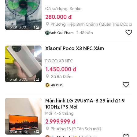
Đã sử dụng
Senko
280.000 đ
Phường Hiệp Bình Chánh (Quận Thủ Đức cũ)
1 phút trước
2
2
đã bán
Anh Qui Pham
Xiaomi Poco X3 NFC Xám
POCO X3 NFC
1.450.000 đ
Xã Bà Điểm
1 phút trước
2
B
Bin Plus
Màn hình LG 29U511A-B 29 inch21:9
100Hz IPS Mới
Mới
4-6 tháng
2.999.999 đ
Phường 15
(
P. Tân Sơn
mới)
1 phút trước
4