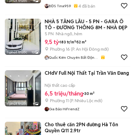
1 phút trước
4
4
đã bán
BĐS Tina959
NHÀ 5 TẦNG LẦU - 5 PN - GARA Ô
TÔ - ĐƯỜNG THÔNG 8M - NHÀ ĐẸP
5 PN
Nhà ngõ, hẻm
9,5 tỷ
183 tr/m²
52 m²
Phường 16
(
P. An Hội Đông
mới)
1 phút trước
12
Quốc Kiên Chuyên Bất Động
Sản Sài Gòn. Gò Vấp. Tân
Bình. Phú Nhuận
CHdV Full Nội Thất Tại Trần Văn Đang
Nội thất cao cấp
6,5 triệu/tháng
30 m²
Phường 11
(
P. Nhiêu Lộc
mới)
1 phút trước
9
Gia Bảo HiFriendZ
Cho thuê căn 2PN đường Hà Tôn
Quyền Q11 2.9tr