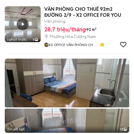
VĂN PHÒNG CHO THUÊ 92m2
ĐƯỜNG 2/9 - X2 OFFICE FOR YOU
Văn phòng
28,7 triệu/tháng
92 m²
Phường Hòa Cường Nam
1 phút trước
5
X2 OFFICE VĂN PHÒNG CHO
THUÊ ĐÀ NẴNG - ĐẠI THẮNG
HOLDINGS
Tin nổi bật
12
+
2