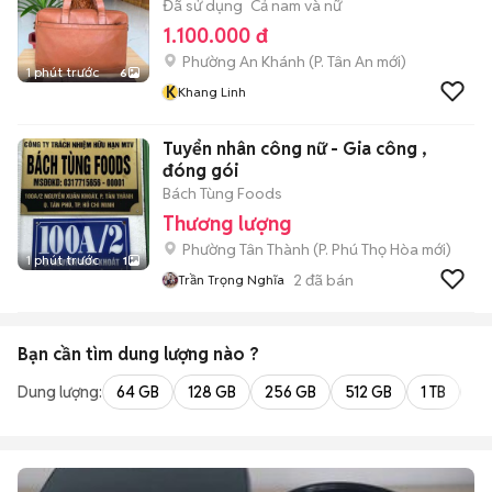
Đã sử dụng
Cả nam và nữ
1.100.000 đ
Phường An Khánh
(
P. Tân An
mới)
1 phút trước
6
K
Khang Linh
Tuyển nhân công nữ - Gia công ,
đóng gói
Bách Tùng Foods
Thương lượng
Phường Tân Thành
(
P. Phú Thọ Hòa
mới)
1 phút trước
1
2
đã bán
Trần Trọng Nghĩa
Bạn cần tìm
dung lượng
nào ?
Dung lượng:
64 GB
128 GB
256 GB
512 GB
1 TB
2 