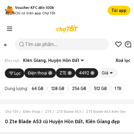
Voucher KFC đến 100k
Tải app
Chỉ có trên app Chợ Tốt
Khu vực:
Kiên Giang, Huyện Hòn Đất
Xoá lọc
Điện thoại
ZTE
4492
Giá
Lọc
Dung lượng:
64 GB
128 GB
256 GB
512 GB
1 TB
2 
Chợ Tốt
Điện thoại
ZTE
ZTE Blade A53
ZTE Blade A53 Kiên Giang
0 Zte Blade A53 cũ Huyện Hòn Đất, Kiên Giang đẹp