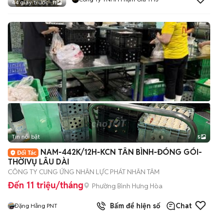
44 giây trước
11
Tin nổi bật
5
NAM-442K/12H-KCN TÂN BÌNH-ĐÓNG GÓI-
THỜIVỤ LÂU DÀI
CÔNG TY CUNG ỨNG NHÂN LỰC PHÁT NHÂN TÂM
Đến 11 triệu/tháng
Phường Bình Hưng Hòa
Bấm để hiện số
Chat
Đặng Hằng PNT