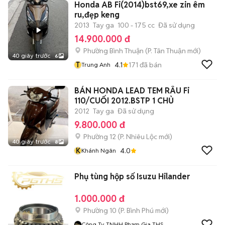
Honda AB Fi(2014)bst69,xe zin êm
ru,đẹp keng
2013
Tay ga
100 - 175 cc
Đã sử dụng
14.900.000 đ
Phường Bình Thuận
(
P. Tân Thuận
mới)
40 giây trước
6
T
4.1
171
đã bán
Trung Anh
BÁN HONDA LEAD TEM RÂU Fi
110/CUỐI 2012.BSTP 1 CHỦ
2012
Tay ga
Đã sử dụng
9.800.000 đ
Phường 12
(
P. Nhiêu Lộc
mới)
40 giây trước
8
K
4.0
Khánh Ngân
Phụ tùng hộp số Isuzu Hilander
1.000.000 đ
Phường 10
(
P. Bình Phú
mới)
Công Ty TNHH Phạm Gia THS