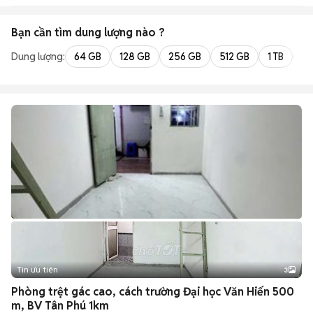
Bạn cần tìm
dung lượng
nào ?
Dung lượng:
64 GB
128 GB
256 GB
512 GB
1 TB
2 
Tin ưu tiên
3
Phòng trệt gác cao, cách trường Đại học Văn Hiến 500
m, BV Tân Phú 1km