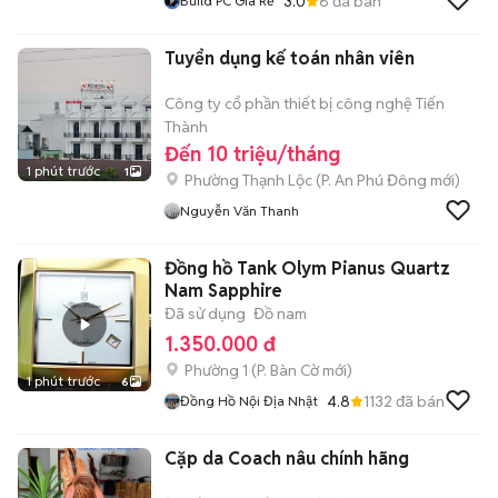
3.0
6
đã bán
Build PC Giá Rẻ
Tuyển dụng kế toán nhân viên
Công ty cổ phần thiết bị công nghệ Tiến
Thành
Đến 10 triệu/tháng
1 phút trước
1
Phường Thạnh Lộc
(
P. An Phú Đông
mới)
Nguyễn Văn Thanh
Đồng hồ Tank Olym Pianus Quartz
Nam Sapphire
Đã sử dụng
Đồ nam
1.350.000 đ
Phường 1
(
P. Bàn Cờ
mới)
1 phút trước
6
4.8
1132
đã bán
Đồng Hồ Nội Địa Nhật
Cặp da Coach nâu chính hãng