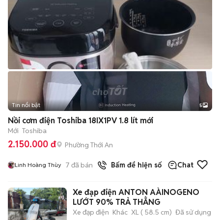
Tin nổi bật
5
Nồi cơm điện Toshiba 18IX1PV 1.8 lít mới
Mới
Toshiba
2.150.000 đ
Phường Thới An
7
đã bán
Bấm để hiện số
Chat
Linh Hoàng Thùy
Xe đạp điện ANTON AÀINOGENO
LƯỚT 90% TRẢ THẲNG
Xe đạp điện
Khác
XL ( 58.5 cm)
Đã sử dụng