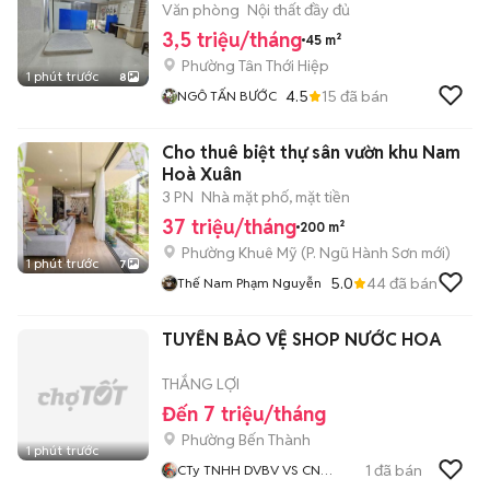
Văn phòng
Nội thất đầy đủ
3,5 triệu/tháng
45 m²
Phường Tân Thới Hiệp
1 phút trước
8
4.5
15
đã bán
NGÔ TẤN BƯỚC
Cho thuê biệt thự sân vườn khu Nam
Hoà Xuân
3 PN
Nhà mặt phố, mặt tiền
37 triệu/tháng
200 m²
Phường Khuê Mỹ
(
P. Ngũ Hành Sơn
mới)
1 phút trước
7
5.0
44
đã bán
Thế Nam Phạm Nguyễn
TUYỂN BẢO VỆ SHOP NƯỚC HOA
THẮNG LỢI
Đến 7 triệu/tháng
Phường Bến Thành
1 phút trước
1
đã bán
CTy TNHH DVBV VS CN
Thắng Lợi