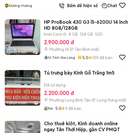
D
Bấm để hiện số
Chat
Dương Hoàng
HP ProBook 430 G3 i5-6200U 14 inch
HD 8GB/128GB
Intel Core i5
8 GB
128 GB
SSD
2.900.000 đ
Phường 14
(
P. Tân Bình
mới)
1 phút trước
4
5.0
139
đã bán
Vi Tính Gia Long
Tủ trưng bày Kính Gỗ Trắng 1m5
Đã sử dụng
2.200.000 đ
Phường Long Bình Tân
(
P. Long Hưng
mới)
1 phút trước
1
5.0
3
đã bán
Na
Cho thuê kiôt, Kinh doanh online
ngay Tân Thới Hiệp, gần CV PMQT