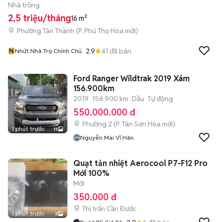
Nhà trống
2,5 triệu/tháng
16 m²
Phường Tân Thành
(
P. Phú Thọ Hòa
mới)
N
2.9
41
đã bán
Nhứt Nhà Trọ Chính Chủ
Ford Ranger Wildtrak 2019 Xám
156.900km
2019
156.900 km
Dầu
Tự động
550.000.000 đ
Phường 2
(
P. Tân Sơn Hòa
mới)
1 phút trước
11
Nguyễn Mai Vĩ Hân
Quạt tản nhiệt Aerocool P7-F12 Pro
Mới 100%
Mới
350.000 đ
Thị trấn Cần Đước
1 phút trước
3