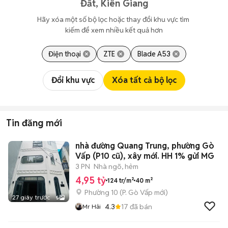
Đất, Kiên Giang
Hãy xóa một số bộ lọc hoặc thay đổi khu vực tìm 
kiếm để xem nhiều kết quả hơn
Điện thoại
ZTE
Blade A53
Đổi khu vực
Xóa tất cả bộ lọc
Tin đăng mới
nhà đường Quang Trung, phường Gò
Vấp (P10 cũ), xây mới. HH 1% gửi MG
3 PN
Nhà ngõ, hẻm
4,95 tỷ
124 tr/m²
40 m²
Phường 10
(
P. Gò Vấp
mới)
27 giây trước
5
4.3
17
đã bán
Mr Hải