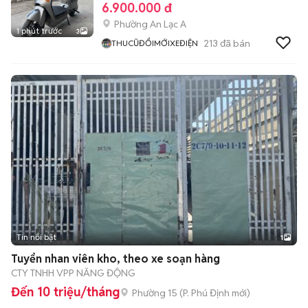
6.900.000 đ
Phường An Lạc A
1 phút trước
3
213
đã bán
THUCŨĐỔIMỚIXEĐIỆN
Tin nổi bật
1
Tuyển nhan viên kho, theo xe soạn hàng
CTY TNHH VPP NĂNG ĐỘNG
Đến 10 triệu/tháng
Phường 15
(
P. Phú Định
mới)