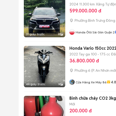
2024
11.300 km
Xăng
Tự độ
599.000.000 đ
Phường Bình Trưng Đông 
Honda Ôtô Sài Gòn Quận 2
31 giây trước
11
Honda Vario 150cc 2022
2022
Tay ga
100 - 175 cc
Đã
36.800.000 đ
Phường 6
(
P. An Nhơn
mới
4.
Cửa Hàng Xe Máy 86
44 giây trước
9
Bình chữa cháy CO2 3k
Mới
200.000 đ