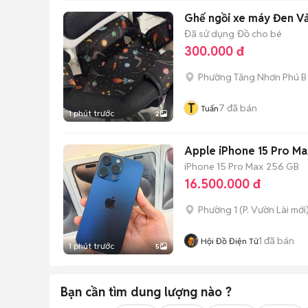
Ghế ngồi xe máy Đen Vả
Đã sử dụng
Đồ cho bé
300.000 đ
Phường Tăng Nhơn Phú B 
T
7
đã bán
Tuấn
1 phút trước
2
Apple iPhone 15 Pro M
iPhone 15 Pro Max
256 GB
16.500.000 đ
Phường 1
(
P. Vườn Lài
mới
1
đã bán
Hội Đồ Điện Tử
1 phút trước
5
Bạn cần tìm
dung lượng
nào ?