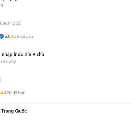
ng
(Quận 2 cũ)
5.0
55
đã bán
 nhập indo zin 9 chủ
 sử dụng
)
8
490
đã bán
g Trung Quốc