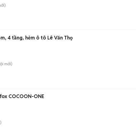
ới)
15m, 4 tầng, hẻm ô tô Lê Văn Thọ
ội
mới)
adfox COCOON-ONE
)