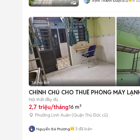
5.0
6
đã
Trịnh Thành Được
1 phút trước
4
Tin nổi bật
CHÍNH CHỦ CHO THUÊ PHÒNG MÁY LẠN
Nội thất đầy đủ
2,7 triệu/tháng
16 m²
Phường Linh Xuân (Quận Thủ Đức cũ)
3
đã bán
Nguyễn Bá Phương