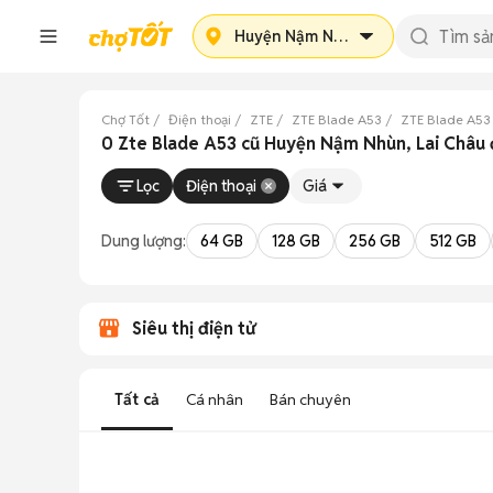
Huyện Nậm Nhùn
Chợ Tốt
Điện thoại
ZTE
ZTE Blade A53
ZTE Blade A53
0 Zte Blade A53 cũ Huyện Nậm Nhùn, Lai Châu
Lọc
Điện thoại
Giá
Dung lượng:
64 GB
128 GB
256 GB
512 GB
Siêu thị điện tử
Tất cả
Cá nhân
Bán chuyên