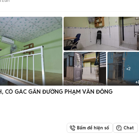
 bán
+
2
6
H, CÓ GÁC GẦN ĐƯỜNG PHẠM VĂN ĐỒNG
Bấm để hiện số
Chat