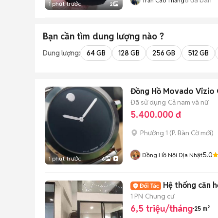
Trần Cao Thắng
1 phút trước
2
Bạn cần tìm
dung lượng
nào ?
Dung lượng:
64 GB
128 GB
256 GB
512 GB
Đồng Hồ Movado Vizio C
Đã sử dụng
Cả nam và nữ
5.400.000 đ
Phường 1
(
P. Bàn Cờ
mới)
5.0
Đồng Hồ Nội Địa Nhật
1 phút trước
6
Hệ thống căn 
1 PN
Chung cư
6,5 triệu/tháng
25 m²