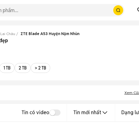
 Lai Châu
ZTE Blade A53 Huyện Nậm Nhùn
 đẹp
1 TB
2 TB
> 2 TB
Xem Cử
Tin có video
Tin mới nhất
Dạng lư