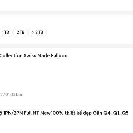
1 TB
2 TB
> 2 TB
ollection Swiss Made Fullbox
2701
đã bán
hộ 1PN/2PN Full NT New100% thiết kế đẹp Gần Q4_Q1_Q5