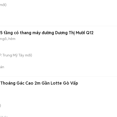
mới)
.5 tầng có thang máy đường Dương Thị Mười Q12
 ngõ, hẻm
P. Trung Mỹ Tây
mới)
bán
 Thoáng Gác Cao 2m Gần Lotte Gò Vấp
)