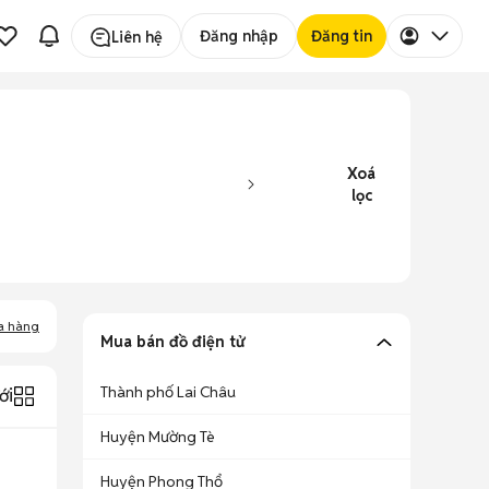
Đăng nhập
Đăng tin
Liên hệ
Xoá
lọc
a hàng
Mua bán đồ điện tử
Thành phố Lai Châu
ới
Huyện Mường Tè
Huyện Phong Thổ