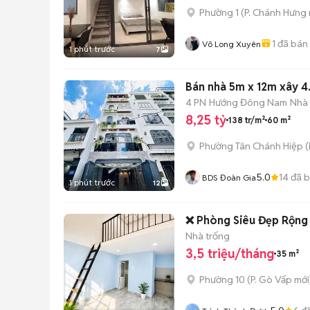
Phường 1
(
P. Chánh Hưng
1
đã bán
Võ Long Xuyên
1 phút trước
7
Bán nhà 5m x 12m xây 4
4 PN
Hướng Đông Nam
Nhà
8,25 tỷ
138 tr/m²
60 m²
Phường Tân Chánh Hiệp
(
5.0
14
đã 
BDS Đoàn Gia
1 phút trước
12
❌ Phòng Siêu Đẹp Rộng
Nhà trống
3,5 triệu/tháng
35 m²
Phường 10
(
P. Gò Vấp
mới