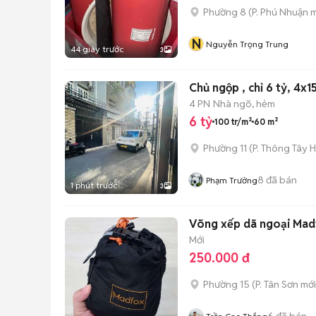
Phường 8
(
P. Phú Nhuận
m
N
Nguyễn Trọng Trung
44 giây trước
3
Chủ ngộp , chỉ 6 tỷ, 4x
4 PN
Nhà ngõ, hẻm
6 tỷ
100 tr/m²
60 m²
Phường 11
(
P. Thông Tây H
8
đã bán
Phạm Trưởng
1 phút trước
3
Võng xếp dã ngoại M
Mới
250.000 đ
Phường 15
(
P. Tân Sơn
mới
6
đã bán