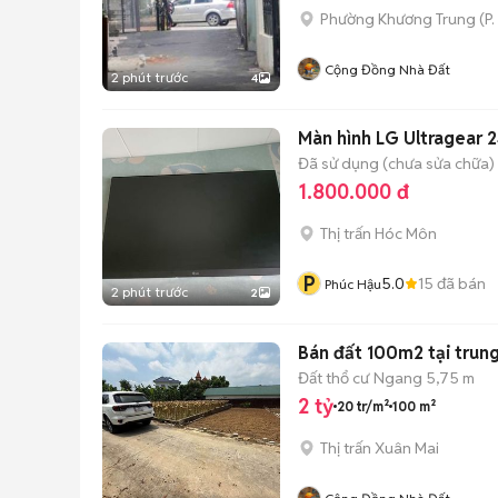
Phường Khương Trung
(
P
Cộng Đồng Nhà Đất
2 phút trước
4
Màn hình LG Ultragear
Đã sử dụng (chưa sửa chữa)
1.800.000 đ
Thị trấn Hóc Môn
P
5.0
15
đã bán
Phúc Hậu
2 phút trước
2
Bán đất 100m2 tại trun
Đất thổ cư
Ngang 5,75 m
2 tỷ
20 tr/m²
100 m²
Thị trấn Xuân Mai