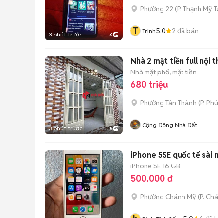
Phường 22
(
P. Thạnh Mỹ 
T
5.0
2
đã bán
Trịnh
3 phút trước
6
Nhà 2 mặt tiền full nội 
Nhà mặt phố, mặt tiền
680 triệu
Phường Tân Thành
(
P. Ph
Cộng Đồng Nhà Đất
3 phút trước
5
iPhone 5SE quốc tế sài 
iPhone SE
16 GB
500.000 đ
Phường Chánh Mỹ
(
P. Ch