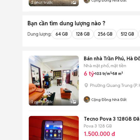
Cộng Đồng Nhà Đất
2 phút trước
3
Bạn cần tìm
dung lượng
nào ?
Dung lượng:
64 GB
128 GB
256 GB
512 GB
Bán nhà Trần Phú, Hà Đô
Nhà mặt phố, mặt tiền
6 tỷ
103 tr/m²
58 m²
Phường Quang Trung
(
P.
Cộng Đồng Nhà Đất
2 phút trước
5
Tecno Pova 3 128GB Đã
Pova 3
128 GB
1.500.000 đ