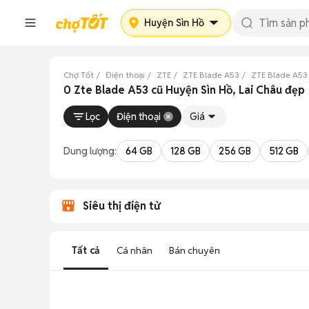
Huyện Sìn Hồ
Chợ Tốt
Điện thoại
ZTE
ZTE Blade A53
ZTE Blade A53
0 Zte Blade A53 cũ Huyện Sìn Hồ, Lai Châu đẹp
Lọc
Điện thoại
Giá
Dung lượng:
64 GB
128 GB
256 GB
512 GB
Siêu thị điện tử
Tất cả
Cá nhân
Bán chuyên