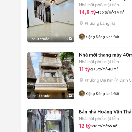
Nhà mặt phố, mặt tiền
14,8 tỷ
435 tr/m²
34 m²
Phường Láng Hạ
Cộng Đồng Nhà Đất
1 phút trước
5
Nhà mới thang máy 40m2 
Nhà mặt phố, mặt tiền
11 tỷ
275 tr/m²
40 m²
Phường Đại Kim
(
P. Định 
Cộng Đồng Nhà Đất
2 phút trước
3
Bán nhà Hoàng Văn Thái
Nhà mặt phố, mặt tiền
12 tỷ
218 tr/m²
55 m²