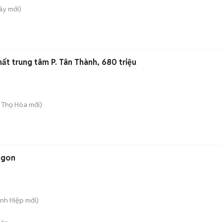
Tây
mới)
thất trung tâm P. Tân Thành, 680 triệu
ú Thọ Hòa
mới)
ngon
ánh Hiệp
mới)