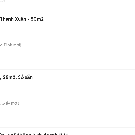
bán
Thanh Xuân - 50m2
ng Đình
mới)
, 28m2, Sổ sẵn
u Giấy
mới)