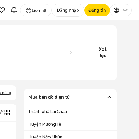
Đăng nhập
Đăng tin
Liên hệ
Xoá
lọc
a hàng
Mua bán đồ điện tử
Thành phố Lai Châu
ới
Huyện Mường Tè
Huyện Nậm Nhùn