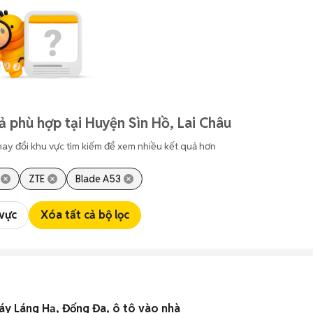
ả phù hợp tại Huyện Sìn Hồ, Lai Châu
hay đổi khu vực tìm kiếm để xem nhiều kết quả hơn
ZTE
Blade A53
 vực
Xóa tất cả bộ lọc
áy Láng Hạ, Đống Đa, ô tô vào nhà