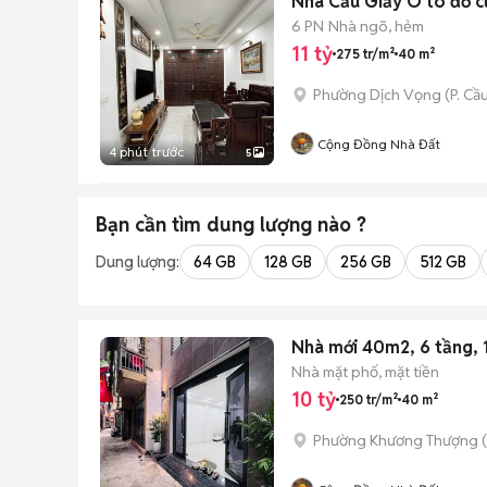
Nhà Cầu Giấy Ô tô đỗ c
6 PN
Nhà ngõ, hẻm
11 tỷ
275 tr/m²
40 m²
Phường Dịch Vọng
(
P. Cầ
Cộng Đồng Nhà Đất
4 phút trước
5
Bạn cần tìm
dung lượng
nào ?
Dung lượng:
64 GB
128 GB
256 GB
512 GB
Nhà mới 40m2, 6 tầng, 
Nhà mặt phố, mặt tiền
10 tỷ
250 tr/m²
40 m²
Phường Khương Thượng
(