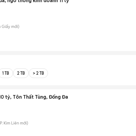
ửa, ngõ thông kinh doanh 11 tỷ
u Giấy
mới)
1 TB
2 TB
> 2 TB
10 tỷ, Tôn Thất Tùng, Đống Đa
P. Kim Liên
mới)