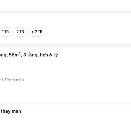
1 TB
2 TB
> 2 TB
ng, 58m², 3 tầng, hơn 6 tỷ
 Hà Đông
mới)
 thay màn