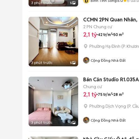
b
5.0
6
đã 
Bình Tĩnh Sống
3 phút trước
5
CCMN 2PN Quan Nhân, 
2 PN
Chung cư
2,1 tỷ
42 tr/m²
50 m²
Phường Hạ Đình
(
P. Khươ
Cộng Đồng Nhà Đất
3 phút trước
5
Bán Căn Studio R1.035A
Chung cư
2,1 tỷ
75 tr/m²
28 m²
Phường Dịch Vọng
(
P. Cầ
Cộng Đồng Nhà Đất
3 phút trước
3