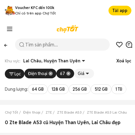
Voucher KFC đến 100k
Tải app
Chỉ có trên app Chợ Tốt
Khu vực:
Lai Châu, Huyện Than Uyên
Xoá lọc
Điện thoại
67
Giá
Lọc
Dung lượng:
64 GB
128 GB
256 GB
512 GB
1 TB
2 
Chợ Tốt
Điện thoại
ZTE
ZTE Blade A53
ZTE Blade A53 Lai Châu
Z
0 Zte Blade A53 cũ Huyện Than Uyên, Lai Châu đẹp