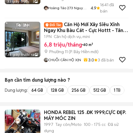
33 giây trước
3
1641
đã
4.9
Hoàng Táo 273 Nguyễn
bán
Hoàng
Căn Hộ Mới Xây Siêu Xinh
Ngay Khu Bàu Cát - Cực Hottt - Tân
Bình 🔥
1 PN
Căn hộ dịch vụ, mini
6,8 triệu/tháng
40 m²
Phường 11
(
P. Bảy Hiền
mới)
36 giây trước
12
3.0
3
đã bán
CHUỖI CĂN HỘ XỊN
Bạn cần tìm
dung lượng
nào ?
Dung lượng:
64 GB
128 GB
256 GB
512 GB
1 TB
2 
HONDA REBEL 125 .ĐK 1999,CỰC ĐẸP.
MÁY MÓC ZIN
1997
Tay côn/Moto
100 - 175 cc
Đã sử
dụng