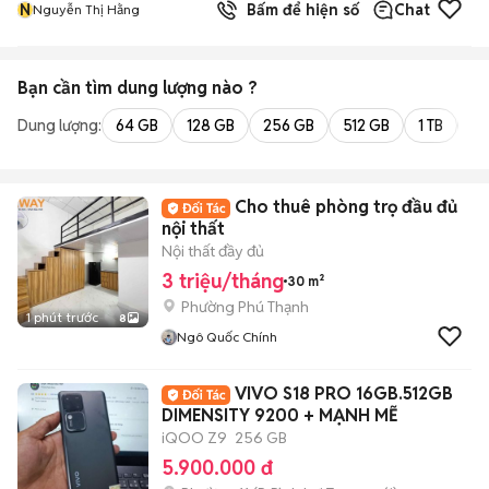
N
Bấm để hiện số
Chat
Nguyễn Thị Hằng
Bạn cần tìm
dung lượng
nào ?
Dung lượng:
64 GB
128 GB
256 GB
512 GB
1 TB
2 
Cho thuê phòng trọ đầu đủ
nội thất
Nội thất đầy đủ
3 triệu/tháng
30 m²
Phường Phú Thạnh
1 phút trước
8
Ngô Quốc Chính
VIVO S18 PRO 16GB.512GB
DIMENSITY 9200 + MẠNH MẼ
iQOO Z9
256 GB
5.900.000 đ