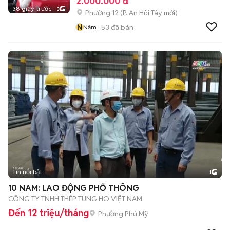
2.000.000 đ
38 giây trước
3
Phường 12
(
P. An Hội Tây
mới)
N
53
đã bán
Năm
Tin nổi bật
1
10 NAM: LAO ĐỘNG PHỔ THÔNG
CÔNG TY TNHH THÉP TUNG HO VIỆT NAM
Đến 12 triệu/tháng
Phường Phú Mỹ