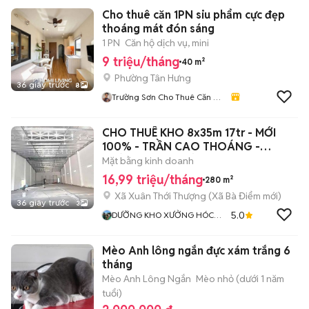
Cho thuê căn 1PN siu phẩm cực đẹp
thoáng mát đón sáng
1 PN
Căn hộ dịch vụ, mini
9 triệu/tháng
40 m²
Phường Tân Hưng
36 giây trước
8
Trường Sơn Cho Thuê Căn Hộ
Quận 7
CHO THUÊ KHO 8x35m 17tr - MỚI
100% - TRẦN CAO THOÁNG -
ĐƯỜNG NHỰA LỚN
Mặt bằng kinh doanh
16,99 triệu/tháng
280 m²
Xã Xuân Thới Thượng
(
Xã Bà Điểm
mới)
36 giây trước
3
5.0
DƯỠNG KHO XƯỞNG HÓC
MÔN
Mèo Anh lông ngắn đực xám trắng 6
tháng
Mèo Anh Lông Ngắn
Mèo nhỏ (dưới 1 năm
tuổi)