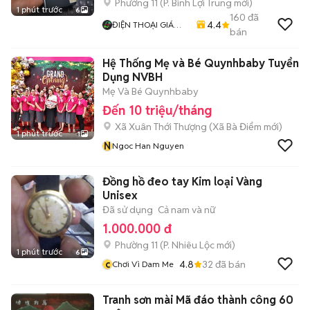
Phường 11
(
P. Bình Lợi Trung
mới)
1 phút trước
6
160
đã
4.4
ĐIỆN THOẠI GIÁ
bán
TỐT
Hệ Thống Mẹ và Bé Quynhbaby Tuyển
Dụng NVBH
Mẹ Và Bé Quynhbaby
Đến 10 triệu/tháng
Xã Xuân Thới Thượng
(
Xã Bà Điểm
mới)
1 phút trước
1
N
Ngoc Han Nguyen
Đồng hồ đeo tay Kim loại Vàng
Unisex
Đã sử dụng
Cả nam và nữ
1.000.000 đ
Phường 11
(
P. Nhiêu Lộc
mới)
1 phút trước
6
c
4.8
32
đã bán
Chơi Vì Dam Me
Tranh sơn mài Mã đáo thành công 60