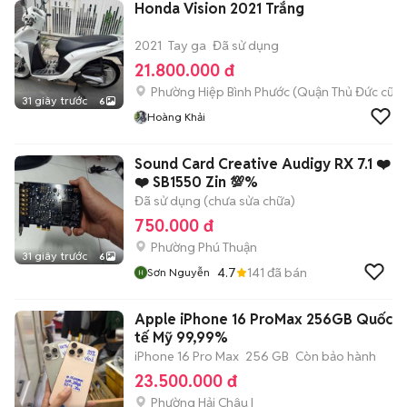
Honda Vision 2021 Trắng
2021
Tay ga
Đã sử dụng
21.800.000 đ
Phường Hiệp Bình Phước (Quận Thủ Đức cũ)
31 giây trước
6
Hoàng Khải
Sound Card Creative Audigy RX 7.1 ❤️
❤️ SB1550 Zin 💯%
Đã sử dụng (chưa sửa chữa)
750.000 đ
Phường Phú Thuận
31 giây trước
6
4.7
141
đã bán
Sơn Nguyễn
Apple iPhone 16 ProMax 256GB Quốc
tế Mỹ 99,99%
iPhone 16 Pro Max
256 GB
Còn bảo hành
23.500.000 đ
Phường Hải Châu I