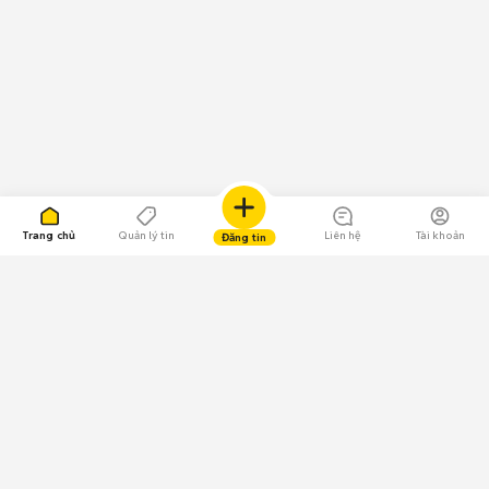
Trang chủ
Quản lý tin
Liên hệ
Tài khoản
Đăng tin
109.000 Bình chọn
Tải ứng dụng Chợ Tốt