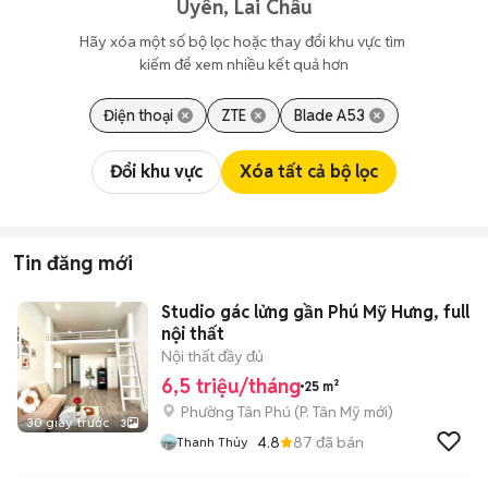
Uyên, Lai Châu
Hãy xóa một số bộ lọc hoặc thay đổi khu vực tìm 
kiếm để xem nhiều kết quả hơn
Điện thoại
ZTE
Blade A53
Đổi khu vực
Xóa tất cả bộ lọc
Tin đăng mới
Studio gác lửng gần Phú Mỹ Hưng, full
nội thất
Nội thất đầy đủ
6,5 triệu/tháng
25 m²
Phường Tân Phú
(
P. Tân Mỹ
mới)
30 giây trước
3
4.8
87
đã bán
Thanh Thủy