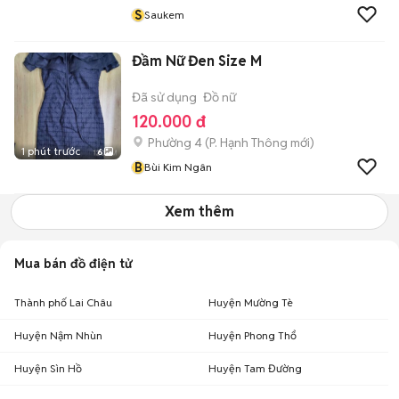
S
Saukem
Đầm Nữ Đen Size M
Đã sử dụng
Đồ nữ
120.000 đ
Phường 4
(
P. Hạnh Thông
mới)
1 phút trước
6
B
Bùi Kim Ngân
Xem thêm
Mua bán đồ điện tử
Thành phố Lai Châu
Huyện Mường Tè
Huyện Nậm Nhùn
Huyện Phong Thổ
Huyện Sìn Hồ
Huyện Tam Đường