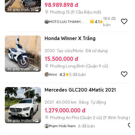
98.989.898 đ
36 giây trước
20
Phường 15
(
P. Cầu Kiệu
mới)
184
đã
4.1
MOTO LUU THANH
bán
HAI-Cua Hang MOTO
LUU THANH HAI 77A
Honda Winner X Trắng
Hoang Van Thu , PN ,
TPHCM
2020
Tay côn/Moto
Đã sử dụng
15.500.000 đ
Phường Long Bình (Quận 9 cũ)
35 giây trước
4
4.2
5
đã bán
Anivi
Mercedes GLC200 4Matic 2021
2021
40.000 km
Xăng
Tự động
1.279.000.000 đ
Phường An Phú (Quận 2 cũ)
(
P. Bình Trưng
mới
36 giây trước
9
6
đã bán
Phạm Hoài Nam