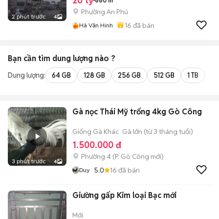
20 tỷ
660 m²
Phường An Phú
2 phút trước
4
16
đã bán
Hà Văn Hinh
Bạn cần tìm
dung lượng
nào ?
Dung lượng:
64 GB
128 GB
256 GB
512 GB
1 TB
2 
Gà nọc Thái Mỹ trống 4kg Gò Công
Giống Gà Khác
Gà lớn (từ 3 tháng tuổi)
1.500.000 đ
Phường 4
(
P. Gò Công
mới)
3 phút trước
4
5.0
16
đã bán
Duy
Giường gấp Kim loại Bạc mới
Mới