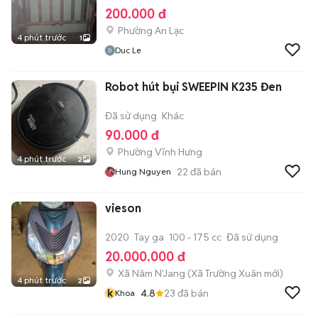
200.000 đ
Phường An Lạc
4 phút trước
1
Duc Le
Robot hút bụi SWEEPIN K235 Đen
Đã sử dụng
Khác
90.000 đ
Phường Vĩnh Hưng
4 phút trước
2
22
đã bán
Hung Nguyen
vieson
2020
Tay ga
100 - 175 cc
Đã sử dụng
20.000.000 đ
Xã Nâm N'Jang
(
Xã Trường Xuân
mới)
4 phút trước
2
k
4.8
23
đã bán
Khoa