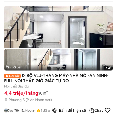
Tin nổi bật
8
+
2
ĐI BỘ VLU-THANG MÁY-NHÀ MỚI-AN NINH-
FULL NỘI THẤT-GIỜ GIẤC TỰ DO
Nội thất đầy đủ
4,4 triệu/tháng
30 m²
Phường 5
(
P. An Nhơn
mới)
1
đã bán
Bấm để hiện số
Chat
Duy Tiến Ez House