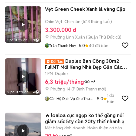
Vẹt Green Cheek Xanh lá vàng Cặp
Chim Vẹt
Chim lớn (từ 3 tháng tuổi)
3.300.000 đ
Phường Linh Xuân (Quận Thủ Đức cũ)
1 phút trước
2
5.0
40
đã bán
Trân Thanh Huy
Duplex Ban Công 30m2
FullNT Mới Keng Nhà Đẹp Gần Các
Trường Đại Học
1 PN
Duplex
6,3 triệu/tháng
30 m²
Phường 14
(
P. Bình Thạnh
mới)
2 phút trước
6
1
đã
5.0
Căn Hộ Dịch Vụ Cho Thuê
bán
TPHCM
🔥 loaloa cực ngợp ko thể gồng nổi
giảm sốc 5ty còn 20ty thời nhanh ạ
Mặt bằng kinh doanh
Hoàn thiện cơ bản