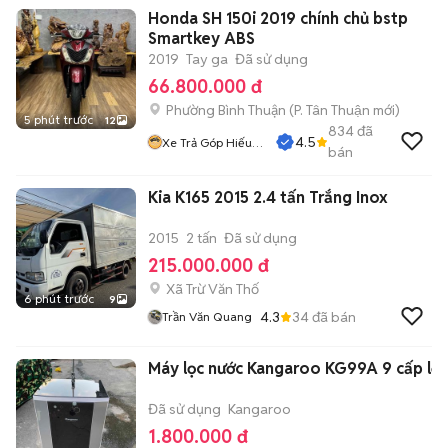
Honda SH 150i 2019 chính chủ bstp
Smartkey ABS
2019
Tay ga
Đã sử dụng
66.800.000 đ
Phường Bình Thuận
(
P. Tân Thuận
mới)
5 phút trước
12
834
đã
4.5
Xe Trả Góp Hiếu
bán
CT
Kia K165 2015 2.4 tấn Trắng Inox
2015
2 tấn
Đã sử dụng
215.000.000 đ
Xã Trừ Văn Thố
6 phút trước
9
4.3
34
đã bán
Trần Văn Quang
Máy lọc nước Kangaroo KG99A 9 cấp lọc
Đã sử dụng
Kangaroo
1.800.000 đ