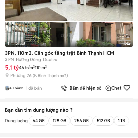
Tin nổi bật
10
+
2
3PN, 110m2, Căn góc tầng trệt Bình Thạnh HCM
3 PN
Hướng Đông
Duplex
5,1 tỷ
46 tr/m²
110 m²
Phường 26
(
P. Bình Thạnh
mới)
1
đã bán
Bấm để hiện số
Chat
A Thành
Bạn cần tìm
dung lượng
nào ?
Dung lượng:
64 GB
128 GB
256 GB
512 GB
1 TB
2 