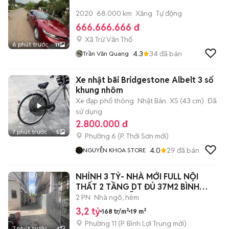
2020
68.000 km
Xăng
Tự động
666.666.666 đ
Xã Trừ Văn Thố
6 phút trước
11
4.3
34
đã bán
Trần Văn Quang
Xe nhật bãi Bridgestone Albelt 3 số
khung nhôm
Xe đạp phổ thông
Nhật Bản
XS (43 cm)
Đã
sử dụng
2.800.000 đ
7 phút trước
5
Phường 6
(
P. Thới Sơn
mới)
4.0
29
đã bán
NGUYỄN KHOA STORE
NHỈNH 3 TỶ- NHÀ MỚI FULL NỘI
THẤT 2 TẦNG DT ĐỦ 37M2 BÌNH
THẠNH NGUYỄN
2 PN
Nhà ngõ, hẻm
3,2 tỷ
168 tr/m²
19 m²
Phường 11
(
P. Bình Lợi Trung
mới)
7 phút trước
4