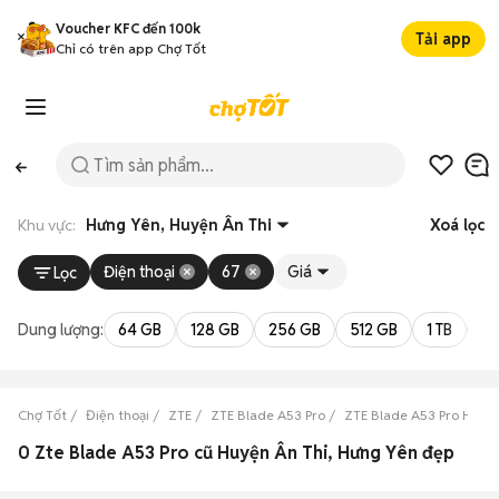
Voucher KFC đến 100k
Tải app
Chỉ có trên app Chợ Tốt
Khu vực:
Hưng Yên, Huyện Ân Thi
Xoá lọc
Điện thoại
67
Giá
Lọc
Dung lượng:
64 GB
128 GB
256 GB
512 GB
1 TB
2 
Chợ Tốt
Điện thoại
ZTE
ZTE Blade A53 Pro
ZTE Blade A53 Pro Hưng
0 Zte Blade A53 Pro cũ Huyện Ân Thi, Hưng Yên đẹp