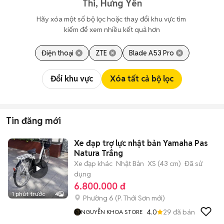
Thi, Hưng Yên
Hãy xóa một số bộ lọc hoặc thay đổi khu vực tìm 
kiếm để xem nhiều kết quả hơn
Điện thoại
ZTE
Blade A53 Pro
Đổi khu vực
Xóa tất cả bộ lọc
Tin đăng mới
Xe đạp trợ lực nhật bản Yamaha Pas
Natura Trắng
Xe đạp khác
Nhật Bản
XS (43 cm)
Đã sử
dụng
6.800.000 đ
1 phút trước
4
Phường 6
(
P. Thới Sơn
mới)
4.0
29
đã bán
NGUYỄN KHOA STORE