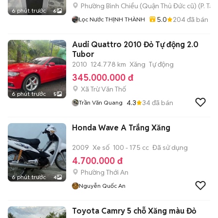
Phường Bình Chiểu (Quận Thủ Đức cũ)
(
P. Ta
6 phút trước
6
5.0
204
đã bán
Lọc Nước THỊNH THÀNH
Audi Quattro 2010 Đỏ Tự động 2.0
Tubor
2010
124.778 km
Xăng
Tự động
345.000.000 đ
Xã Trừ Văn Thố
6 phút trước
5
4.3
34
đã bán
Trần Văn Quang
Honda Wave A Trắng Xăng
2009
Xe số
100 - 175 cc
Đã sử dụng
4.700.000 đ
Phường Thới An
6 phút trước
4
Nguyễn Quốc An
Toyota Camry 5 chỗ Xăng màu Đỏ