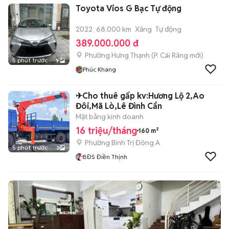
Toyota Vios G Bạc Tự động
2022
68.000 km
Xăng
Tự động
389.000.000 đ
Phường Hưng Thạnh
(
P. Cái Răng
mới)
5 phút trước
9
Phúc Khang
✈Cho thuê gấp kv:Hương Lộ 2,Ao
Đôi,Mã Lò,Lê Đình Cẩn
Mặt bằng kinh doanh
16 triệu/tháng
160 m²
Phường Bình Trị Đông A
5 phút trước
3
BĐS Điền Thịnh