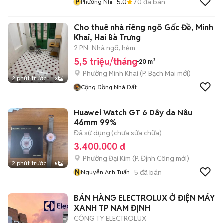
P
5.0
70
đã bán
Phương Nhi
Cho thuê nhà riêng ngõ Gốc Đề, Minh
Khai, Hai Bà Trưng
2 PN
Nhà ngõ, hẻm
5,5 triệu/tháng
20 m²
Phường Minh Khai
(
P. Bạch Mai
mới)
2 phút trước
3
Cộng Đồng Nhà Đất
Huawei Watch GT 6 Dây da Nâu
46mm 99%
Đã sử dụng (chưa sửa chữa)
3.400.000 đ
Phường Đại Kim
(
P. Định Công
mới)
2 phút trước
5
N
5
đã bán
Nguyễn Anh Tuấn
BÁN HÀNG ELECTROLUX Ở ĐIỆN MÁY
XANH TP NAM ĐỊNH
CÔNG TY ELECTROLUX