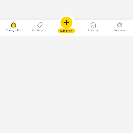
Trang chủ
Quản lý tin
Liên hệ
Tài khoản
Đăng tin
109.000 Bình chọn
Tải ứng dụng Chợ Tốt
Về Chợ Tốt
Quy chế sàn
Chính sách bảo mật
Giải quyết tranh chấp
CÔNG TY TNHH CHỢ TỐT - Người đại diện theo pháp luật:
Nguyễn Trọng Tấn; GPDKKD: 0312120782 do Sở KH & ĐT TP.HCM cấp ngày
11/01/2013;