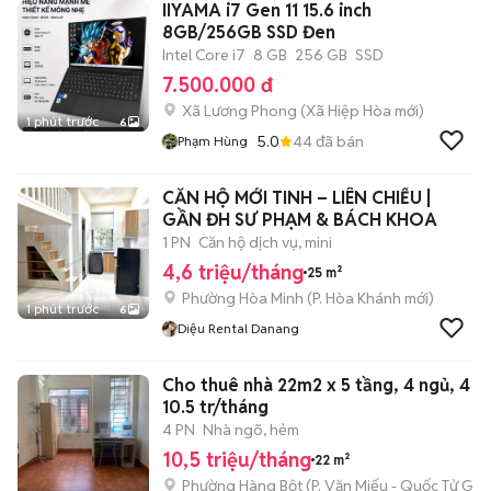
IIYAMA i7 Gen 11 15.6 inch
8GB/256GB SSD Đen
Intel Core i7
8 GB
256 GB
SSD
7.500.000 đ
Xã Lương Phong
(
Xã Hiệp Hòa
mới)
1 phút trước
6
5.0
44
đã bán
Phạm Hùng
CĂN HỘ MỚI TINH – LIÊN CHIỂU |
GẦN ĐH SƯ PHẠM & BÁCH KHOA
1 PN
Căn hộ dịch vụ, mini
4,6 triệu/tháng
25 m²
Phường Hòa Minh
(
P. Hòa Khánh
mới)
1 phút trước
6
Diệu Rental Danang
Cho thuê nhà 22m2 x 5 tầng, 4 ngủ, 4 vs
10.5 tr/tháng
4 PN
Nhà ngõ, hẻm
10,5 triệu/tháng
22 m²
Phường Hàng Bột
(
P. Văn Miếu - Quốc Tử Giá