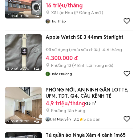
16 triệu/tháng
Xã Lộc Hòa
(
P. Đông A
mới)
2 phút trước
1
Thu Thảo
Apple Watch SE 3 44mm Starlight
Đã sử dụng (chưa sửa chữa)
4-6 tháng
4.300.000 đ
Phường 13
(
P. Bình Lợi Trung
mới)
2 phút trước
6
Thảo Phương
PHÒNG MỚI, AN NINH GẦN LOTTE,
UFM, TDT, Q4, CẦU KÊNH TẺ
4,9 triệu/tháng
35 m²
Phường Tân Hưng
3.0
5
đã bán
Đạt Nguyễn
2 phút trước
4
Tủ quần áo Nhựa Xám 4 cánh 1m65