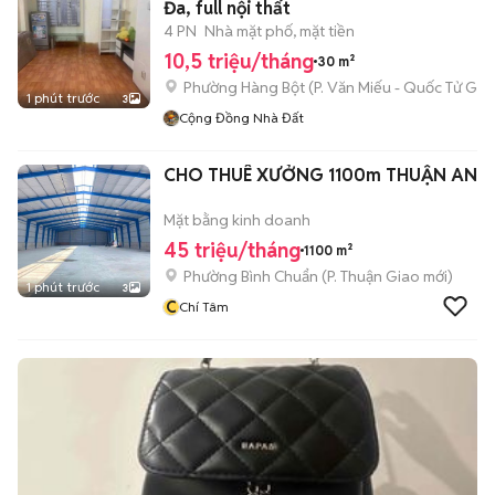
Đa, full nội thất
4 PN
Nhà mặt phố, mặt tiền
10,5 triệu/tháng
30 m²
Phường Hàng Bột
(
P. Văn Miếu - Quốc Tử Giá
1 phút trước
3
Cộng Đồng Nhà Đất
CHO THUÊ XƯỞNG 1100m THUẬN AN
Mặt bằng kinh doanh
45 triệu/tháng
1100 m²
Phường Bình Chuẩn
(
P. Thuận Giao
mới)
1 phút trước
3
C
Chí Tâm