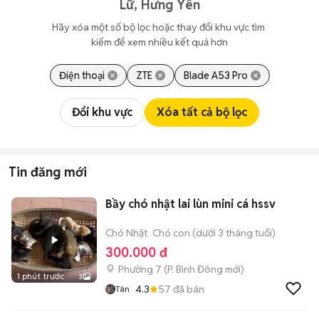
Lữ, Hưng Yên
Hãy xóa một số bộ lọc hoặc thay đổi khu vực tìm 
kiếm để xem nhiều kết quả hơn
Điện thoại
ZTE
Blade A53 Pro
Đổi khu vực
Xóa tất cả bộ lọc
Tin đăng mới
Bầy chó nhật lai lùn mini cá hssv
Chó Nhật
Chó con (dưới 3 tháng tuổi)
300.000 đ
Phường 7
(
P. Bình Đông
mới)
1 phút trước
3
4.3
57
đã bán
Tân