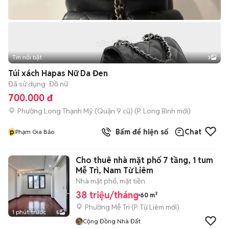
Tin nổi bật
3
Túi xách Hapas Nữ Da Đen
Đã sử dụng
Đồ nữ
700.000 đ
Phường Long Thạnh Mỹ (Quận 9 cũ)
(
P. Long Bình
mới)
p
Bấm để hiện số
Chat
Phạm Gia Bảo
Cho thuê nhà mặt phố 7 tầng, 1 tum
Mễ Trì, Nam Từ Liêm
Nhà mặt phố, mặt tiền
38 triệu/tháng
60 m²
Phường Mễ Trì
(
P. Từ Liêm
mới)
1 phút trước
5
Cộng Đồng Nhà Đất