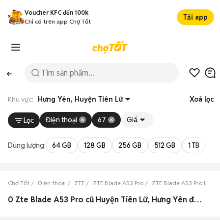
Voucher KFC đến 100k
Tải app
Chỉ có trên app Chợ Tốt
Khu vực:
Hưng Yên, Huyện Tiên Lữ
Xoá lọc
Điện thoại
67
Giá
Lọc
Dung lượng:
64 GB
128 GB
256 GB
512 GB
1 TB
2 
Chợ Tốt
Điện thoại
ZTE
ZTE Blade A53 Pro
ZTE Blade A53 Pro Hưng
0 Zte Blade A53 Pro cũ Huyện Tiên Lữ, Hưng Yên đẹp