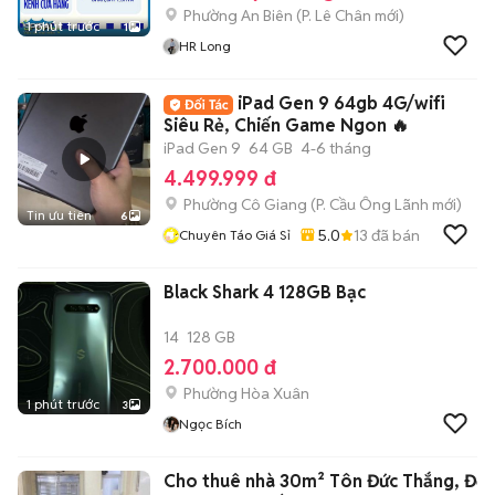
Phường An Biên
(
P. Lê Chân
mới)
1 phút trước
1
HR Long
iPad Gen 9 64gb 4G/wifi
Siêu Rẻ, Chiến Game Ngon 🔥
iPad Gen 9
64 GB
4-6 tháng
4.499.999 đ
Phường Cô Giang
(
P. Cầu Ông Lãnh
mới)
Tin ưu tiên
6
5.0
13
đã bán
Chuyên Táo Giá Sỉ
Black Shark 4 128GB Bạc
14
128 GB
2.700.000 đ
Phường Hòa Xuân
1 phút trước
3
Ngọc Bích
Cho thuê nhà 30m² Tôn Đức Thắng, Đố