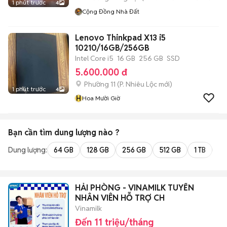
1 phút trước
4
Cộng Đồng Nhà Đất
Lenovo Thinkpad X13 i5
10210/16GB/256GB
Intel Core i5
16 GB
256 GB
SSD
5.600.000 đ
Phường 11
(
P. Nhiêu Lộc
mới)
1 phút trước
4
H
Hoa Mười Giờ
Bạn cần tìm
dung lượng
nào ?
Dung lượng:
64 GB
128 GB
256 GB
512 GB
1 TB
2 
HẢI PHÒNG - VINAMILK TUYỂN
NHÂN VIÊN HỖ TRỢ CH
Vinamilk
Đến 11 triệu/tháng