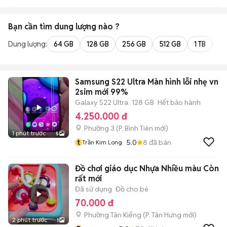
Bạn cần tìm
dung lượng
nào ?
Dung lượng:
64 GB
128 GB
256 GB
512 GB
1 TB
2 
Samsung S22 Ultra Màn hình lỗi nhẹ vn
2sim mới 99%
Galaxy S22 Ultra
128 GB
Hết bảo hành
4.250.000 đ
Phường 3
(
P. Bình Tiên
mới)
1 phút trước
5
t
5.0
8
đã bán
Trần Kim Long
Đồ chơi giáo dục Nhựa Nhiều màu Còn
rất mới
Đã sử dụng
Đồ cho bé
70.000 đ
Phường Tân Kiểng
(
P. Tân Hưng
mới)
2 phút trước
1