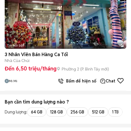
Tin nổi bật
1
3 Nhân Viên Bán Hàng Ca Tối
Nhà Của Chúi
Đến 6,50 triệu/tháng
Phường 2
(
P. Bình Tây
mới)
Bấm để hiện số
Chat
Mi Mi
Bạn cần tìm
dung lượng
nào ?
Dung lượng:
64 GB
128 GB
256 GB
512 GB
1 TB
2 