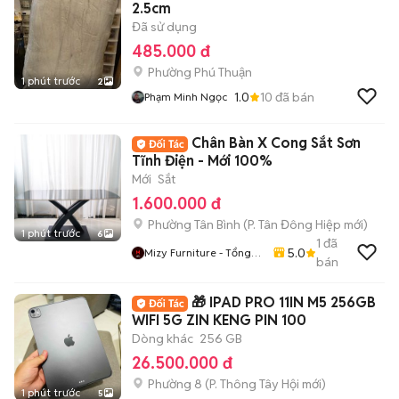
2.5cm
Đã sử dụng
485.000 đ
Phường Phú Thuận
1 phút trước
2
1.0
10
đã bán
Phạm Minh Ngọc
Chân Bàn X Cong Sắt Sơn
Tĩnh Điện - Mới 100%
Mới
Sắt
1.600.000 đ
Phường Tân Bình
(
P. Tân Đông Hiệp
mới)
1 phút trước
6
1
đã
5.0
Mizy Furniture - Tổng
bán
Kho Nội Thất Sỉ Lẻ
🎁 IPAD PRO 11IN M5 256GB
WIFI 5G ZIN KENG PIN 100
Dòng khác
256 GB
26.500.000 đ
Phường 8
(
P. Thông Tây Hội
mới)
1 phút trước
5