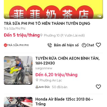
Tin nổi bật
1
TRÀ SỮA PHI PHI TÔ HIẾN THÀNH TUYỂN DỤNG
Trà Sữa Phi Phi
Đến 5 triệu/tháng
Phường 10
(
P. Vườn Lài
mới)
Bấm để hiện số
Chat
TRÀ SỮA PHI PHI
TUYỂN RỬA CHÉN AEON BÌNH TÂN,
16H-22H30
saigonnew
Đến 6,20 triệu/tháng
Phường An Lạc
1 phút trước
5
50
đã bán
Anh Đức
Honda Air Blade 125cc 2013 Đỏ -
Trắng