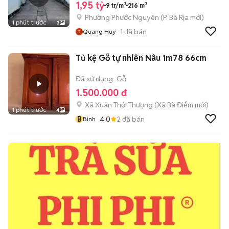
1,95 tỷ
9 tr/m²
216 m²
Phường Phước Nguyên
(
P. Bà Rịa
mới)
1 phút trước
3
1
đã bán
Quang Huy
Tủ kệ Gỗ tự nhiên Nâu 1m78 66cm
Đã sử dụng
Gỗ
1.500.000 đ
Xã Xuân Thới Thượng
(
Xã Bà Điểm
mới)
1 phút trước
4
B
4.0
2
đã bán
Bình