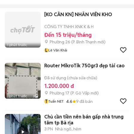
[KO CẦN KN] NHÂN VIÊN KHO
CÔNG TY TNHH XNK K & H
Đến 15 triệu/tháng
Phường 26
(
P. Bình Thạnh
mới)
1 phút trước
L
Lê Văn Khải
Router MikroTik 750gr3 đẹp tải cao
Đã sử dụng (chưa sửa chữa)
1.200.000 đ
Phường 17
(
P. Gò Vấp
mới)
1 phút trước
3
T
4.6
9
đã bán
Tuấn NET
Chủ cần tiền nên bán gấp nhà trung
tâm tp Bà rịa
3 PN
Nhà ngõ, hẻm