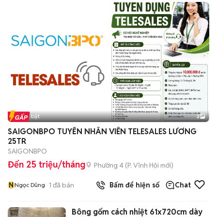
Tin nổi bật
2
SAIGONBPO TUYỂN NHÂN VIÊN TELESALES LƯƠNG
25TR
SAIGONBPO
Đến 25 triệu/tháng
Phường 4
(
P. Vĩnh Hội
mới)
N
1
đã bán
Bấm để hiện số
Chat
Ngọc Dũng
Bông gốm cách nhiệt 61x720cm dày