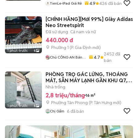
4.9
426
đã bán
TienLe-IPad Giá Rẻ
[CHÍNH HÃNG][Mới 99%] Giày Adidas
Neo Streetspirit
Đã sử dụng
Cả nam và nữ
440.000 đ
Phường 1
(
P. Gia Định
mới)
1 phút trước
5
2452
đã
4.7
Chú CÔNG AN Bán
bán
GIÀY CHÍNH HÃNG
PHÒNG TRỌ GÁC LỬNG, THOÁNG
MÁT, SẴN MÁY LẠNH GẦN KHU Q7,
NHÀ BÈ
Nhà trống
2,8 triệu/tháng
16 m²
Phường Tân Phong
(
P. Tân Hưng
mới)
1 phút trước
5
6
đã bán
Chị Gấm