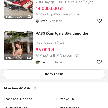
2013
Tay ga
100 - 175 cc
Đã sử dụng
14.000.000 đ
Phường Đông Hưng Thuận
1 phút trước
5
5
đã bán
Tuyết
PASS Đầm lụa 2 dây dáng dài
Đã sử dụng
Đồ nữ
95.000 đ
Phường 11
(
P. Chợ Lớn
mới)
1 phút trước
1
3
đã bán
Sieamd
Xem thêm
Mua bán đồ điện tử
Thành phố Hưng Yên
Huyện Ân Thi
Huyện Khoái Châu
Huyện Kim Động