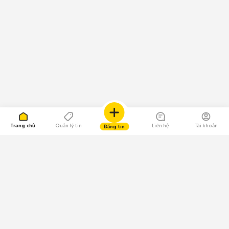
Trang chủ
Quản lý tin
Liên hệ
Tài khoản
Đăng tin
109.000 Bình chọn
Tải ứng dụng Chợ Tốt