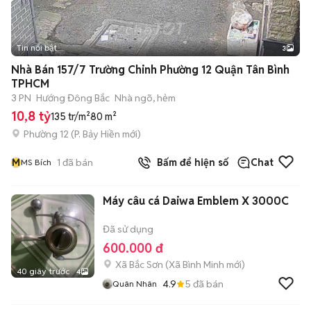
Tin nổi bật
3
Nhà Bán 157/7 Trường Chinh Phường 12 Quận Tân Bình
TPHCM
3 PN
Hướng Đông Bắc
Nhà ngõ, hẻm
10,8 tỷ
135 tr/m²
80 m²
Phường 12
(
P. Bảy Hiền
mới)
M
1
đã bán
Bấm để hiện số
Chat
MS Bích
Máy câu cá Daiwa Emblem X 3000C
Đã sử dụng
600.000 đ
Xã Bắc Sơn
(
Xã Bình Minh
mới)
40 giây trước
4
4.9
5
đã bán
Quân Nhân