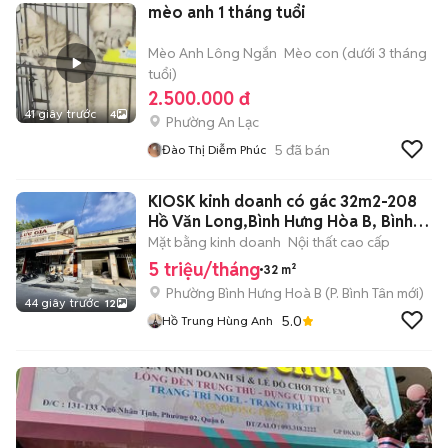
mèo anh 1 tháng tuổi
Mèo Anh Lông Ngắn
Mèo con (dưới 3 tháng
tuổi)
2.500.000 đ
41 giây trước
4
Phường An Lạc
5
đã bán
Đào Thị Diễm Phúc
KIOSK kinh doanh có gác 32m2-208
Hồ Văn Long,Bình Hưng Hòa B, Bình
Tân
Mặt bằng kinh doanh
Nội thất cao cấp
5 triệu/tháng
32 m²
Phường Bình Hưng Hoà B
(
P. Bình Tân
mới)
44 giây trước
12
5.0
Hồ Trung Hùng Anh