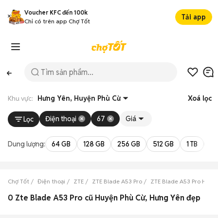
Voucher KFC đến 100k
Tải app
Chỉ có trên app Chợ Tốt
Khu vực:
Hưng Yên, Huyện Phù Cừ
Xoá lọc
Điện thoại
67
Giá
Lọc
Dung lượng:
64 GB
128 GB
256 GB
512 GB
1 TB
2 
Chợ Tốt
Điện thoại
ZTE
ZTE Blade A53 Pro
ZTE Blade A53 Pro Hưng
0 Zte Blade A53 Pro cũ Huyện Phù Cừ, Hưng Yên đẹp