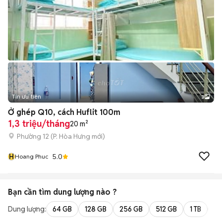
Tin ưu tiên
3
Ở ghép Q10, cách Huflit 100m
1,3 triệu/tháng
20 m²
Phường 12
(
P. Hòa Hưng
mới)
H
5.0
Hoang Phuc
Bạn cần tìm
dung lượng
nào ?
Dung lượng:
64 GB
128 GB
256 GB
512 GB
1 TB
2 