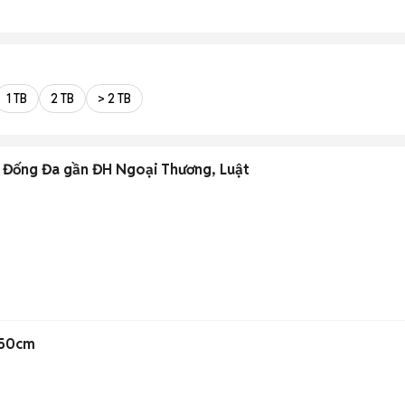
1 TB
2 TB
> 2 TB
ản Đống Đa gần ĐH Ngoại Thương, Luật
 50cm