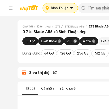
Bình Thuận
Chợ Tốt
Điện thoại
ZTE
ZTE Blade A56
ZTE Blade A5
0 Zte Blade A56 cũ Bình Thuận đẹp
Lọc
Điện thoại
ZTE
4726
Giá
Dung lượng:
64 GB
128 GB
256 GB
512 GB
Siêu thị điện tử
Tất cả
Cá nhân
Bán chuyên