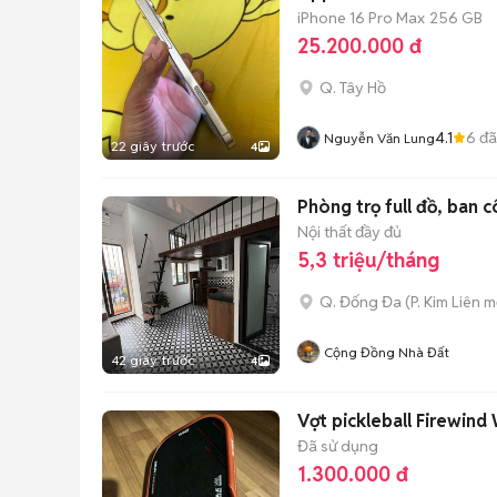
iPhone 16 Pro Max
256 GB
25.200.000 đ
Q. Tây Hồ
4.1
6
đã
Nguyễn Văn Lung
22 giây trước
4
Phòng trọ full đồ, ban
Nội thất đầy đủ
5,3 triệu/tháng
Q. Đống Đa
(
P. Kim Liên
mớ
Cộng Đồng Nhà Đất
42 giây trước
4
Vợt pickleball Firewin
Đã sử dụng
1.300.000 đ