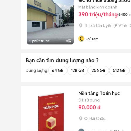
❇️Cho thuê xưởng 5400
Mặt bằng kinh doanh
390 triệu/tháng
5400 m
Thị xã Tân Uyên
(
P. Vĩnh T
C
Chí Tâm
2 phút trước
3
Bạn cần tìm
dung lượng
nào ?
Dung lượng:
64 GB
128 GB
256 GB
512 GB
Nền tảng Toán học
Đã sử dụng
90.000 đ
Q. Hải Châu