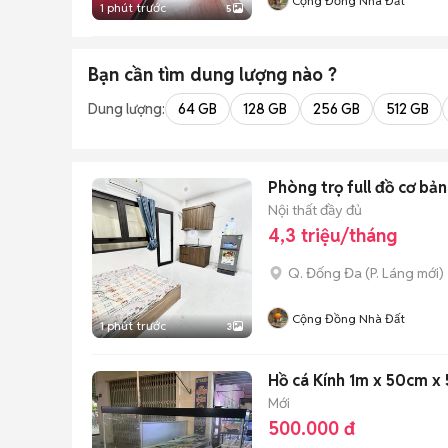
Cộng Đồng Nhà Đất
1 phút trước
5
Bạn cần tìm
dung lượng
nào ?
Dung lượng:
64 GB
128 GB
256 GB
512 GB
Phòng trọ full đồ cơ b
Nội thất đầy đủ
4,3 triệu/tháng
Q. Đống Đa
(
P. Láng
mới)
Cộng Đồng Nhà Đất
1 phút trước
3
Hồ cá Kính 1m x 50cm x
Mới
500.000 đ