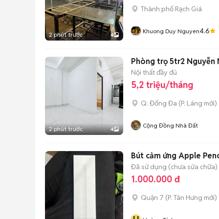
Thành phố Rạch Giá
4.6
Khuong Duy Nguyen
2 phút trước
4
Phòng trọ 5tr2 Nguyễn 
Nội thất đầy đủ
5,2 triệu/tháng
Q. Đống Đa
(
P. Láng
mới)
Cộng Đồng Nhà Đất
2 phút trước
4
Bút cảm ứng Apple Penc
Đã sử dụng (chưa sửa chữa)
1.000.000 đ
Quận 7
(
P. Tân Hưng
mới)