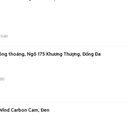
 bán
 công thoáng, Ngõ 175 Khương Thượng, Đống Đa
i)
d Wind Carbon Cam, Đen