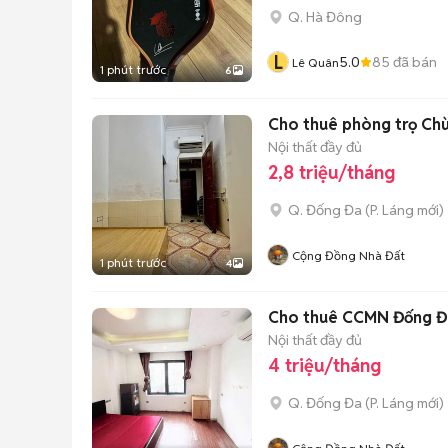
Q. Hà Đông
L
5.0
85
đã bán
Lê Quân
1 phút trước
6
Cho thuê phòng trọ Chù
Nội thất đầy đủ
2,8 triệu/tháng
Q. Đống Đa
(
P. Láng
mới)
Cộng Đồng Nhà Đất
1 phút trước
4
Cho thuê CCMN Đống Đa
Nội thất đầy đủ
4 triệu/tháng
Q. Đống Đa
(
P. Láng
mới)