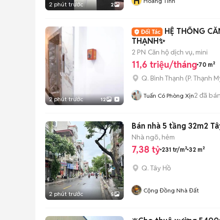
H
Hoàng Tính
2 phút trước
2
HỆ THỐNG CĂN
THẠNH✨️
2 PN
Căn hộ dịch vụ, mini
11,6 triệu/tháng
70 m²
Q. Bình Thạnh
(
P. Thạnh M
2
đã bá
Tuấn Có Phòng Xịn
2 phút trước
12
Bán nhà 5 tầng 32m2 Tây
Nhà ngõ, hẻm
7,38 tỷ
231 tr/m²
32 m²
Q. Tây Hồ
Cộng Đồng Nhà Đất
2 phút trước
5