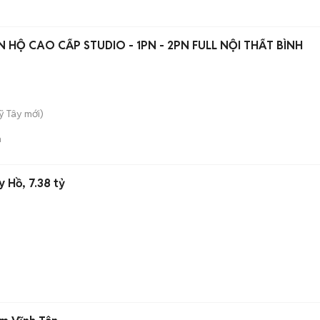
 HỘ CAO CẤP STUDIO - 1PN - 2PN FULL NỘI THẤT BÌNH
ỹ Tây
mới)
n
 Hồ, 7.38 tỷ