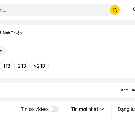
6 Bình Thuận
1 TB
2 TB
> 2 TB
Xem Cử
Tin có video
Tin mới nhất
Dạng lư