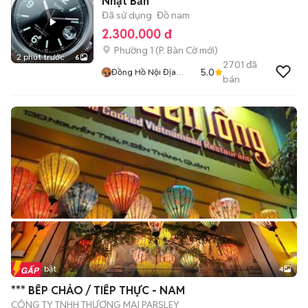
Nhật Bản
Đã sử dụng
Đồ nam
2.300.000 đ
Phường 1
(
P. Bàn Cờ
mới)
2 phút trước
6
2701
đã
5.0
Đồng Hồ Nội Địa
bán
Nhật
Tin nổi bật
4
*** BẾP CHẢO / TIẾP THỰC - NAM
CÔNG TY TNHH THƯƠNG MẠI PARSLEY