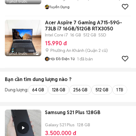
1 phút trước
Tuyển Dụng
Acer Aspire 7 Gaming A715-59G-
73LB i7 16GB/512GB RTX3050
Intel Core i7
16 GB
512 GB
SSD
15.990 đ
Phường An Khánh (Quận 2 cũ)
1 phút trước
5
1
đã bán
Hội Đồ Điện Tử
Bạn cần tìm
dung lượng
nào ?
Dung lượng:
64 GB
128 GB
256 GB
512 GB
1 TB
2 
Samsung S21 Plus 128GB
Galaxy S21 Plus
128 GB
3.500.000 đ