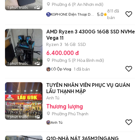
Phường 6
(
P. An Nhơn
mới)
1 phút trước
6
811
đã
5.0
KGPHONE Điện Thoại Di
bán
Động Giá Tốt
AMD Ryzen 3 4300G 16GB SSD NVMe
Vega 11
Ryzen 3
16 GB
SSD
6.400.000 đ
Phường 5
(
P. Hòa Bình
mới)
1 phút trước
4
1
đã bán
CÔ Ộp Vlog
TUYỂN NHÂN VIÊN PHỤC VỤ QUÁN
LẨU THẠNH MẬP
Anh Tú
Thương lượng
Phường Phú Thạnh
1 phút trước
1
Anh Tú
Q10-NHÀ NÁT 365M2(NGANG