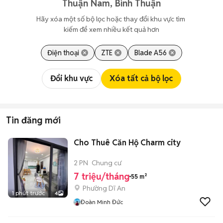
Thuận Nam, Bình Thuận
Hãy xóa một số bộ lọc hoặc thay đổi khu vực tìm 
kiếm để xem nhiều kết quả hơn
Điện thoại
ZTE
Blade A56
Đổi khu vực
Xóa tất cả bộ lọc
Tin đăng mới
Cho Thuê Căn Hộ Charm city
2 PN
Chung cư
7 triệu/tháng
55 m²
Phường Dĩ An
1 phút trước
4
Đoàn Minh Đức