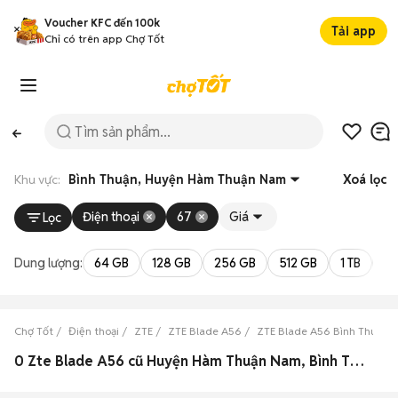
Voucher KFC đến 100k
Tải app
Chỉ có trên app Chợ Tốt
Khu vực:
Bình Thuận, Huyện Hàm Thuận Nam
Xoá lọc
Điện thoại
67
Giá
Lọc
Dung lượng:
64 GB
128 GB
256 GB
512 GB
1 TB
2 
Chợ Tốt
Điện thoại
ZTE
ZTE Blade A56
ZTE Blade A56 Bình Thuận
0 Zte Blade A56 cũ Huyện Hàm Thuận Nam, Bình Thuận đẹp