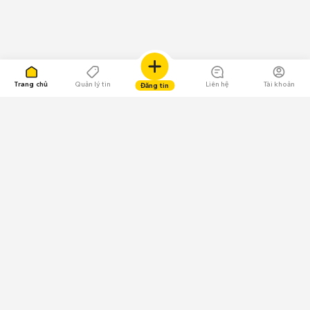
Trang chủ
Quản lý tin
Liên hệ
Tài khoản
Đăng tin
109.000 Bình chọn
Tải ứng dụng Chợ Tốt
Về Chợ Tốt
Quy chế sàn
Chính sách bảo mật
Giải quyết tranh chấp
CÔNG TY TNHH CHỢ TỐT - Người đại diện theo pháp luật:
Nguyễn Trọng Tấn; GPDKKD: 0312120782 do Sở KH & ĐT TP.HCM cấp ngày