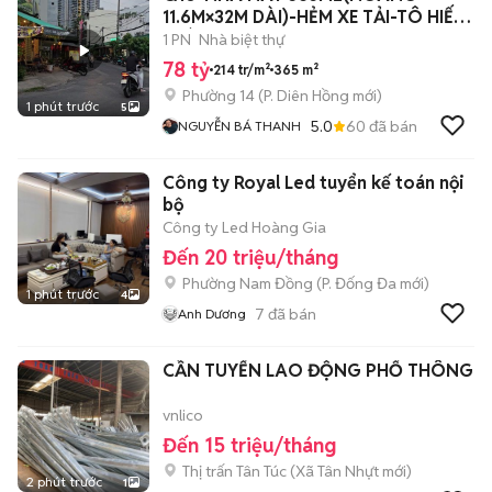
11.6M×32M DÀI)-HẺM XE TẢI-TÔ HIẾN
THÀNH Q10
1 PN
Nhà biệt thự
78 tỷ
214 tr/m²
365 m²
Phường 14
(
P. Diên Hồng
mới)
1 phút trước
5
5.0
60
đã bán
NGUYỄN BÁ THANH
Công ty Royal Led tuyển kế toán nội
bộ
Công ty Led Hoàng Gia
Đến 20 triệu/tháng
Phường Nam Đồng
(
P. Đống Đa
mới)
1 phút trước
4
7
đã bán
Anh Dương
CẦN TUYỂN LAO ĐỘNG PHỔ THÔNG
vnlico
Đến 15 triệu/tháng
Thị trấn Tân Túc
(
Xã Tân Nhựt
mới)
2 phút trước
1