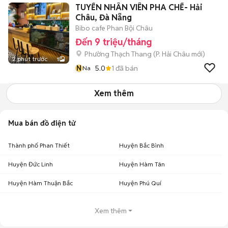
TUYỂN NHÂN VIÊN PHA CHẾ- Hải
Châu, Đà Nẵng
Bibo cafe Phan Bội Châu
Đến 9 triệu/tháng
Phường Thạch Thang
(
P. Hải Châu
mới)
2 phút trước
1
N
5.0
1
đã bán
Na
Xem thêm
Mua bán đồ điện tử
Thành phố Phan Thiết
Huyện Bắc Bình
Huyện Đức Linh
Huyện Hàm Tân
Huyện Hàm Thuận Bắc
Huyện Phú Quí
Xem thêm