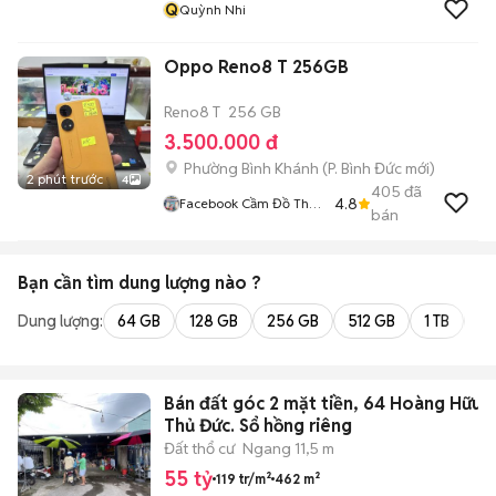
Q
Quỳnh Nhi
Oppo Reno8 T 256GB
Reno8 T
256 GB
3.500.000 đ
Phường Bình Khánh
(
P. Bình Đức
mới)
2 phút trước
4
405
đã
4.8
Facebook Cầm Đồ Thúy
bán
Vân
Bạn cần tìm
dung lượng
nào ?
Dung lượng:
64 GB
128 GB
256 GB
512 GB
1 TB
2 
Bán đất góc 2 mặt tiền, 64 Hoàng Hữu 
Thủ Đức. Sổ hồng riêng
Đất thổ cư
Ngang 11,5 m
55 tỷ
119 tr/m²
462 m²