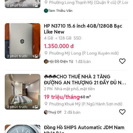
Phường Long Thạnh Mỹ (Quận 9 cũ)
(
P. Long
2 phút trước
7
Tâm Thiều Văn
HP N3710 15.6 inch 4GB/128GB Bạc
Like New
4 GB
< 128 GB
SSD
1.350.000 đ
Phường Mỹ Long
(
P. Long Xuyên
mới)
2 phút trước
5
1
đã bán
Hội Đồ Điện Tử
☘️☘️☘️CHO THUÊ NHÀ 2 TẦNG
ĐƯỜNG AN THƯỢNG 21 ĐẨY ĐỦ NỘI
THẤT
2 PN
Nhà mặt phố, mặt tiền
19 triệu/tháng
60 m²
Phường Khuê Mỹ
(
P. Ngũ Hành Sơn
mới)
2 phút trước
6
2
đã bán
Thuỷ DT
Đồng Hồ SHIPS Automatic JDM Nam