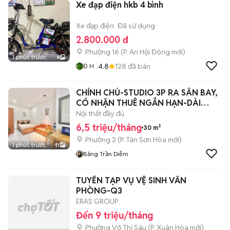
Xe đạp điện hkb 4 bình
Xe đạp điện
Đã sử dụng
2.800.000 đ
Phường 16
(
P. An Hội Đông
mới)
1 phút trước
4
4.8
128
đã bán
Đ H
CHÍNH CHỦ-STUDIO 3P RA SÂN BAY,
CÓ NHẬN THUÊ NGẮN HẠN-DÀI
HẠN-FULL NT
Nội thất đầy đủ
6,5 triệu/tháng
30 m²
Phường 2
(
P. Tân Sơn Hòa
mới)
1 phút trước
11
Băng Trần Diễm
TUYỂN TẠP VỤ VỆ SINH VĂN
PHÒNG-Q3
ERAS GROUP
Đến 9 triệu/tháng
Phường Võ Thị Sáu
(
P. Xuân Hòa
mới)