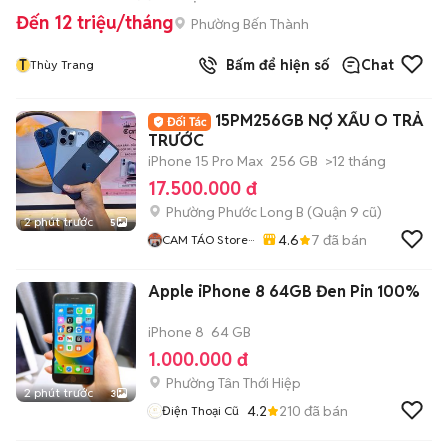
Đến 12 triệu/tháng
Phường Bến Thành
T
Bấm để hiện số
Chat
Thùy Trang
15PM256GB NỢ XẤU O TRẢ
TRƯỚC
iPhone 15 Pro Max
256 GB
>12 tháng
17.500.000 đ
Phường Phước Long B (Quận 9 cũ)
2 phút trước
5
4.6
7
đã bán
CAM TÁO Store···
Apple iPhone 8 64GB Đen Pin 100%
iPhone 8
64 GB
1.000.000 đ
Phường Tân Thới Hiệp
2 phút trước
3
4.2
210
đã bán
Điện Thoại Cũ