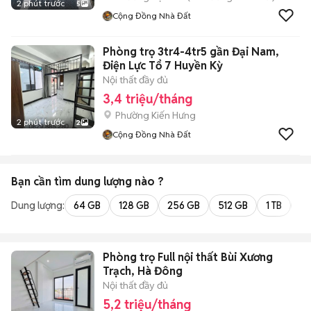
2 phút trước
5
Cộng Đồng Nhà Đất
Phòng trọ 3tr4-4tr5 gần Đại Nam,
Điện Lực Tổ 7 Huyền Kỳ
Nội thất đầy đủ
3,4 triệu/tháng
Phường Kiến Hưng
2 phút trước
2
Cộng Đồng Nhà Đất
Bạn cần tìm
dung lượng
nào ?
Dung lượng:
64 GB
128 GB
256 GB
512 GB
1 TB
2 
Phòng trọ Full nội thất Bùi Xương
Trạch, Hà Đông
Nội thất đầy đủ
5,2 triệu/tháng