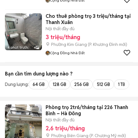
Cộng Đồng Nhà Đất
Cho thuê phòng trọ 3 triệu/tháng tại
Thanh Xuân
Nội thất đầy đủ
3 triệu/tháng
Phường Kim Giang
(
P. Khương Đình
mới)
4 phút trước
4
Cộng Đồng Nhà Đất
Bạn cần tìm
dung lượng
nào ?
Dung lượng:
64 GB
128 GB
256 GB
512 GB
1 TB
2 
Phòng trọ 2tr6/tháng tại 226 Thanh
Bình – Hà Đông
Nội thất đầy đủ
2,6 triệu/tháng
Phường Biên Giang
(
P. Chương Mỹ
mới)