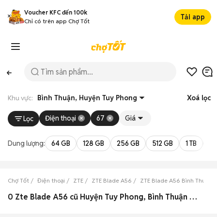
Voucher KFC đến 100k
Tải app
Chỉ có trên app Chợ Tốt
Khu vực:
Bình Thuận, Huyện Tuy Phong
Xoá lọc
Điện thoại
67
Giá
Lọc
Dung lượng:
64 GB
128 GB
256 GB
512 GB
1 TB
2 
Chợ Tốt
Điện thoại
ZTE
ZTE Blade A56
ZTE Blade A56 Bình Thuận
0 Zte Blade A56 cũ Huyện Tuy Phong, Bình Thuận đẹp