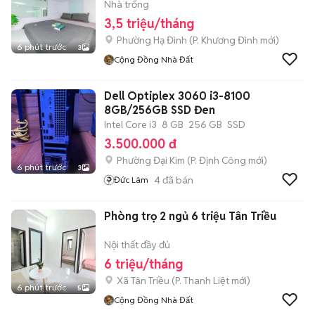
Nhà trống
3,5 triệu/tháng
Phường Hạ Đình
(
P. Khương Đình
mới)
6 phút trước
3
Cộng Đồng Nhà Đất
Dell Optiplex 3060 i3-8100
8GB/256GB SSD Đen
Intel Core i3
8 GB
256 GB
SSD
3.500.000 đ
Phường Đại Kim
(
P. Định Công
mới)
6 phút trước
3
4
đã bán
Đức Lâm
Phòng trọ 2 ngủ 6 triệu Tân Triều
Nội thất đầy đủ
6 triệu/tháng
Xã Tân Triều
(
P. Thanh Liệt
mới)
6 phút trước
5
Cộng Đồng Nhà Đất