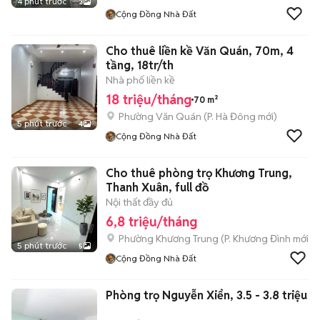
4 phút trước
3
Cộng Đồng Nhà Đất
Cho thuê liền kề Văn Quán, 70m, 4
tầng, 18tr/th
Nhà phố liền kề
18 triệu/tháng
70 m²
Phường Văn Quán
(
P. Hà Đông
mới)
5 phút trước
4
Cộng Đồng Nhà Đất
Cho thuê phòng trọ Khương Trung,
Thanh Xuân, full đồ
Nội thất đầy đủ
6,8 triệu/tháng
Phường Khương Trung
(
P. Khương Đình
mới)
5 phút trước
5
Cộng Đồng Nhà Đất
Phòng trọ Nguyễn Xiển, 3.5 - 3.8 triệu