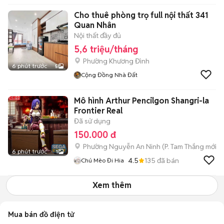
Cho thuê phòng trọ full nội thất 341
Quan Nhân
Nội thất đầy đủ
5,6 triệu/tháng
Phường Khương Đình
6 phút trước
5
Cộng Đồng Nhà Đất
Mô hình Arthur Pencilgon Shangri-la
Frontier Real
Đã sử dụng
150.000 đ
Phường Nguyễn An Ninh
(
P. Tam Thắng
mới)
6 phút trước
1
4.5
135
đã bán
Chú Mèo Đi Hia
Xem thêm
Mua bán đồ điện tử