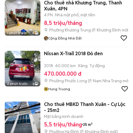
Cho thuê nhà Khương Trung, Thanh
Xuân, 4PN
4 PN
Nhà mặt phố, mặt tiền
8,5 triệu/tháng
Phường Khương Trung
(
P. Khương Đình
mới)
1 phút trước
5
Cộng Đồng Nhà Đất
Nissan X-Trail 2018 Đỏ đen
2018
60.000 km
Xăng
Tự động
470.000.000 đ
Phường Phước Long
(
P. Nam Nha Trang
mới)
2 phút trước
2
H
Hung Truong
Cho thuê MBKD Thanh Xuân - Cự Lộc
- 25m2
Mặt bằng kinh doanh
5,5 triệu/tháng
25 m²
Phường Hạ Đình
(
P. Khương Đình
mới)