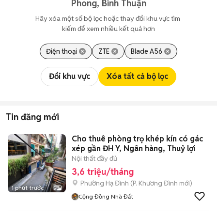
Phong, Bình Thuận
Hãy xóa một số bộ lọc hoặc thay đổi khu vực tìm 
kiếm để xem nhiều kết quả hơn
Điện thoại
ZTE
Blade A56
Đổi khu vực
Xóa tất cả bộ lọc
Tin đăng mới
Cho thuê phòng trọ khép kín có gác
xép gần ĐH Y, Ngân hàng, Thuỷ lợi
Nội thất đầy đủ
3,6 triệu/tháng
Phường Hạ Đình
(
P. Khương Đình
mới)
1 phút trước
5
Cộng Đồng Nhà Đất