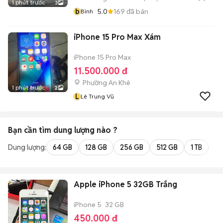
1 phút trước
3
b
5.0
169
đã bán
Bình
iPhone 15 Pro Max Xám
iPhone 15 Pro Max
11.500.000 đ
Phường An Khê
1 phút trước
2
L
Lê Trung Vũ
Bạn cần tìm
dung lượng
nào ?
Dung lượng:
64 GB
128 GB
256 GB
512 GB
1 TB
2 
Apple iPhone 5 32GB Trắng
iPhone 5
32 GB
450.000 đ