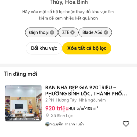
Thủy, Hòa Bình
Hãy xóa một số bộ lọc hoặc thay đổi khu vực tìm 
kiếm để xem nhiều kết quả hơn
Điện thoại
ZTE
Blade A56
Đổi khu vực
Xóa tất cả bộ lọc
Tin đăng mới
BÁN NHÀ ĐẸP GIÁ 920TRIỆU –
PHƯỜNG BÌNH LỘC, THÀNH PHỐ
ĐỒNG NAI
2 PN
Hướng Tây
Nhà ngõ, hẻm
920 triệu
8,8 tr/m²
105 m²
Xã Bình Lộc
1 phút trước
12
Nguyễn Thanh Tuấn