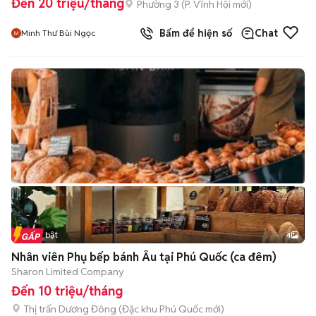
Đến 20 triệu/tháng
Phường 3
(
P. Vĩnh Hội
mới)
Bấm để hiện số
Chat
Minh Thư Bùi Ngọc
Tin nổi bật
4
Nhân viên Phụ bếp bánh Âu tại Phú Quốc (ca đêm)
Sharon Limited Company
Đến 10 triệu/tháng
Thị trấn Dương Đông
(
Đặc khu Phú Quốc
mới)