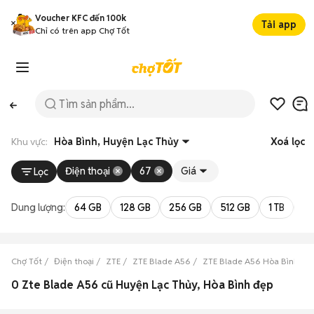
Voucher KFC đến 100k
Tải app
Chỉ có trên app Chợ Tốt
Khu vực:
Hòa Bình, Huyện Lạc Thủy
Xoá lọc
Điện thoại
67
Giá
Lọc
Dung lượng:
64 GB
128 GB
256 GB
512 GB
1 TB
2 
Chợ Tốt
Điện thoại
ZTE
ZTE Blade A56
ZTE Blade A56 Hòa Bình
0 Zte Blade A56 cũ Huyện Lạc Thủy, Hòa Bình đẹp