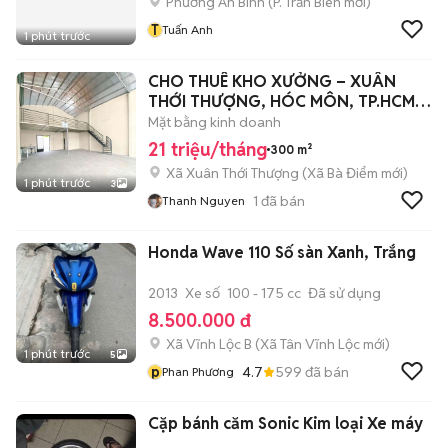
Phường An Bình
(
P. Trấn Biên
mới)
T
Tuấn Anh
1 phút trước
CHO THUÊ KHO XƯỞNG – XUÂN
THỚI THƯỢNG, HÓC MÔN, TP.HCM
🔥 21tr /tháng
Mặt bằng kinh doanh
21 triệu/tháng
300 m²
Xã Xuân Thới Thượng
(
Xã Bà Điểm
mới)
1 phút trước
3
1
đã bán
Thanh Nguyen
Honda Wave 110 Số sàn Xanh, Trắng
2013
Xe số
100 - 175 cc
Đã sử dụng
8.500.000 đ
Xã Vĩnh Lộc B
(
Xã Tân Vĩnh Lộc
mới)
1 phút trước
5
p
4.7
599
đã bán
Phan Phương
Cặp bánh căm Sonic Kim loại Xe máy