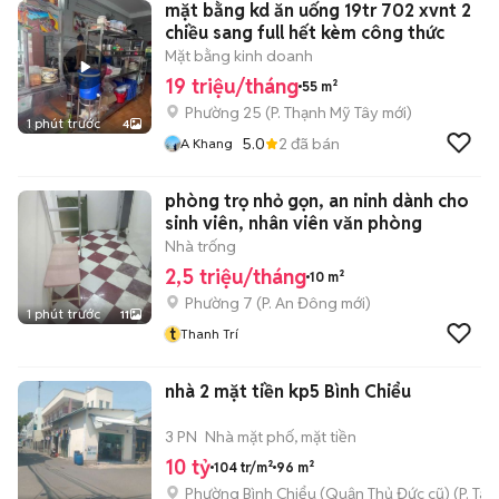
mặt bằng kd ăn uống 19tr 702 xvnt 2
chiều sang full hết kèm công thức
Mặt bằng kinh doanh
19 triệu/tháng
55 m²
Phường 25
(
P. Thạnh Mỹ Tây
mới)
1 phút trước
4
5.0
2
đã bán
A Khang
phòng trọ nhỏ gọn, an ninh dành cho
sinh viên, nhân viên văn phòng
Nhà trống
2,5 triệu/tháng
10 m²
Phường 7
(
P. An Đông
mới)
1 phút trước
11
t
Thanh Trí
nhà 2 mặt tiền kp5 Bình Chiểu
3 PN
Nhà mặt phố, mặt tiền
10 tỷ
104 tr/m²
96 m²
Phường Bình Chiểu (Quận Thủ Đức cũ)
(
P. Ta