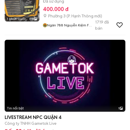
Đã sử dụng
400.000 đ
Phường 3
(
P. Hạnh Thông
mới)
1 phút trước
3
1719
đã
Ngân 788 Nguyễn Kiệm F3
bán
Gv
Tin nổi bật
1
LIVESTREAM NPC QUẬN 4
Công ty TNHH Gametok Live