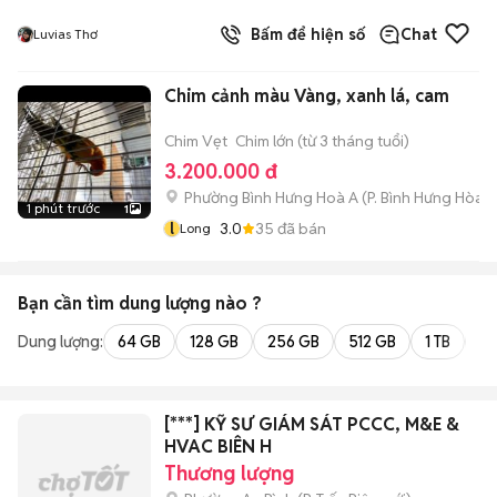
Bấm để hiện số
Chat
Luvias Thơ
Chim cảnh màu Vàng, xanh lá, cam
Chim Vẹt
Chim lớn (từ 3 tháng tuổi)
3.200.000 đ
Phường Bình Hưng Hoà A
(
P. Bình Hưng Hòa
m
1 phút trước
1
l
3.0
35
đã bán
Long
Bạn cần tìm
dung lượng
nào ?
Dung lượng:
64 GB
128 GB
256 GB
512 GB
1 TB
2 
[***] KỸ SƯ GIÁM SÁT PCCC, M&E &
HVAC BIÊN H
Thương lượng