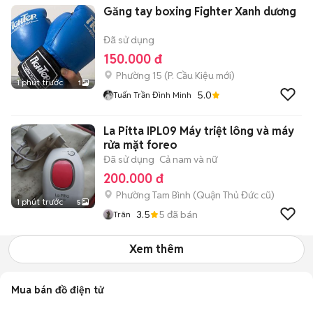
Găng tay boxing Fighter Xanh dương
Đã sử dụng
150.000 đ
Phường 15
(
P. Cầu Kiệu
mới)
1 phút trước
1
5.0
Tuấn Trần Đình Minh
La Pitta IPL09 Máy triệt lông và máy
rửa mặt foreo
Đã sử dụng
Cả nam và nữ
200.000 đ
Phường Tam Bình (Quận Thủ Đức cũ)
1 phút trước
5
3.5
5
đã bán
Trân
Xem thêm
Mua bán đồ điện tử