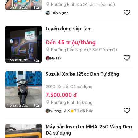
Phường Bình Đa
(
P. Tam Hiệp
mới)
1 phút trước
6
Tuấn Ngọc
tuyển dụng việc làm
Đến 45 triệu/tháng
Phường Bến Nghé
(
P. Sài Gòn
mới)
My Hồ
1 phút trước
2
Suzuki Xbike 125cc Đen Tự động
2010
Xe số
Đã sử dụng
7.500.000 đ
Phường Bình Trị Đông
1 phút trước
7
4.6
72
đã bán
Vương
Máy hàn Inverter MMA-250 Vàng Đen
Đã sử dụng