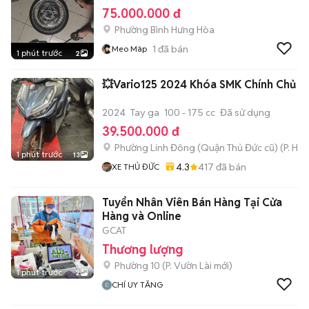
75.000.000 đ
Phường Bình Hưng Hòa
1
đã bán
Meo Mâp
1 phút trước
2
💥Vario125 2024 Khóa SMK Chính Chủ x
2024
Tay ga
100 - 175 cc
Đã sử dụng
39.500.000 đ
Phường Linh Đông (Quận Thủ Đức cũ)
(
P. Hiệ
1 phút trước
13
4.3
417
đã bán
XE THỦ ĐỨC
Tuyển Nhân Viên Bán Hàng Tại Cửa
Hàng và Online
GCAT
Thương lượng
Phường 10
(
P. Vườn Lài
mới)
1 phút trước
2
CHÍ UY TĂNG