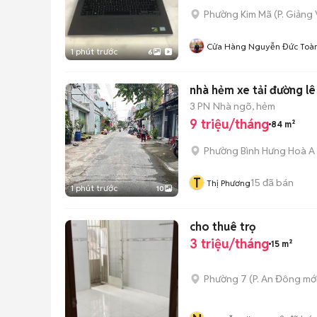
Phường Kim Mã
(
P. Giảng
Cửa Hàng Nguyễn Đức Toà
1 phút trước
6
nhà hẻm xe tải đường l
3 PN
Nhà ngõ, hẻm
9 triệu/tháng
84 m²
Phường Bình Hưng Hoà A
T
15
đã bán
Thị Phương
1 phút trước
10
cho thuê trọ
3 triệu/tháng
15 m²
Phường 7
(
P. An Đông
mới