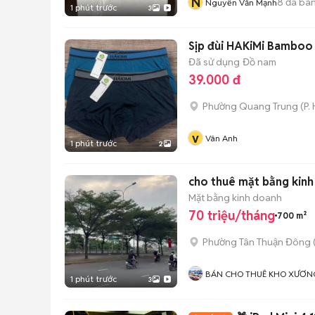
N
8
đã bá
Nguyễn Văn Mạnh
1 phút trước
3
Sịp đùi HAKiMi Bamboo
Đã sử dụng
Đồ nam
39.000 đ
Phường Quang Trung
(
P.
v
Vân Anh
1 phút trước
2
cho thuê mặt bằng kinh
Mặt bằng kinh doanh
70 triệu/tháng
700 m²
Phường Tân Thuận Đông
BÁN CHO THUÊ KHO XƯƠN
1 phút trước
3