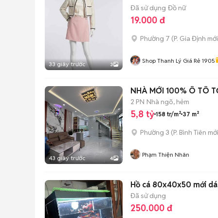
Đã sử dụng
Đồ nữ
19.000 đ
Phường 7
(
P. Gia Định
mới
Shop Thanh Lý Giá Rẻ 1905
33 giây trước
3
NHÀ MỚI 100% Ô TÔ T
2 PN
Nhà ngõ, hẻm
5,8 tỷ
158 tr/m²
37 m²
Phường 3
(
P. Bình Tiên
mới
Phạm Thiện Nhân
43 giây trước
4
Hồ cá 80x40x50 mới dá
Đã sử dụng
250.000 đ