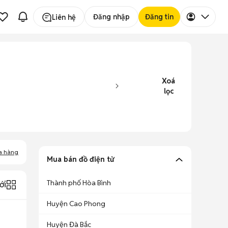
Đăng nhập
Đăng tin
Liên hệ
Xoá
lọc
a hàng
Mua bán đồ điện tử
Thành phố Hòa Bình
ới
Huyện Cao Phong
Huyện Đà Bắc