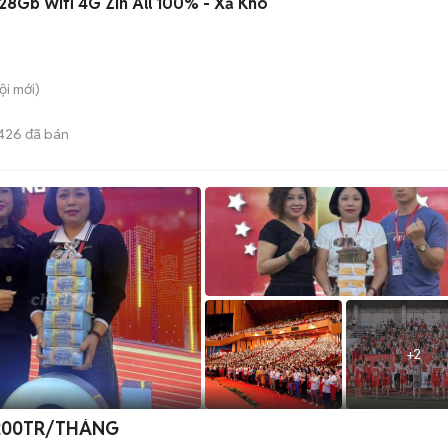
 128Gb Wifi 4G Zin All 100% - Xả Kho
ội
mới)
426
đã bán
+
2
0-200TR/THÁNG