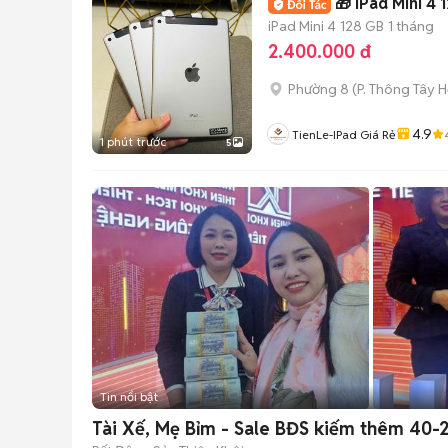
🎁 iPad Mini 4
iPad Mini 4
128 GB
1 tháng
2.400.000 đ
Phường 8
(
P. Thông Tây H
4.9
TienLe-IPad Giá Rẻ
1 phút trước
5
Tin nổi bật
Tài Xế, Mẹ Bỉm - Sale BĐS kiếm thêm 4