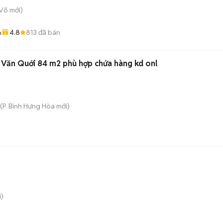
 Võ
mới)
4.8
813
đã bán
n
ê Văn Quới 84 m2 phù hợp chứa hàng kd onl
(
P. Bình Hưng Hòa
mới)
)