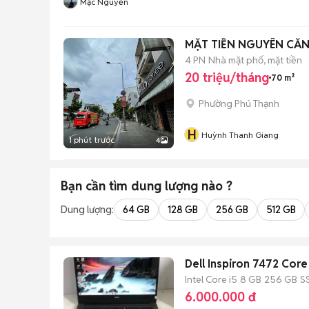
Mạc Nguyễn
MẶT TIỀN NGUYÊN CĂN
4 PN
Nhà mặt phố, mặt tiền
20 triệu/tháng
70 m²
Phường Phú Thạnh
H
Huỳnh Thanh Giang
1 phút trước
4
Bạn cần tìm
dung lượng
nào ?
Dung lượng:
64 GB
128 GB
256 GB
512 GB
Dell Inspiron 7472 Co
Intel Core i5
8 GB
256 GB
S
6.000.000 đ