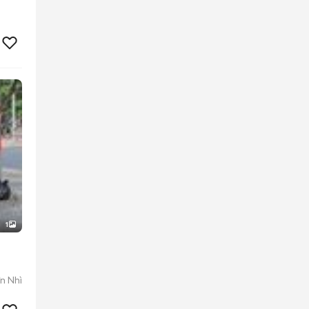
1
n Nhì