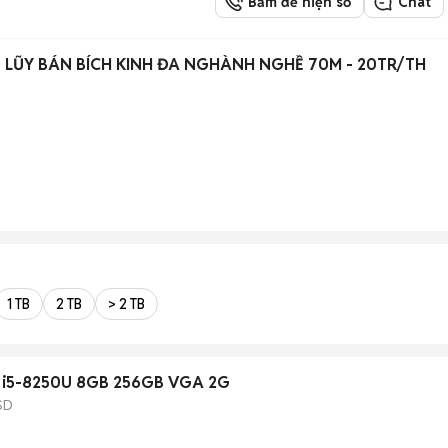
Bấm để hiện số
Chat
 LŨY BÁN BÍCH KINH ĐA NGHÀNH NGHỀ 70M - 20TR/TH
1 TB
2 TB
> 2 TB
re i5-8250U 8GB 256GB VGA 2G
SD