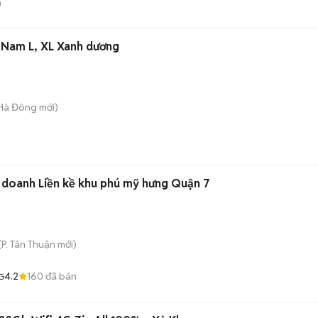
n
 Nam L, XL Xanh dương
 Hà Đông
mới)
 doanh Liền kề khu phú mỹ hưng Quận 7
(
P. Tân Thuận
mới)
4.2
160
đã bán
G