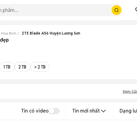
 Hòa Bình
ZTE Blade A56 Huyện Lương Sơn
 đẹp
1 TB
2 TB
> 2 TB
Xem Cử
Tin có video
Tin mới nhất
Dạng lư