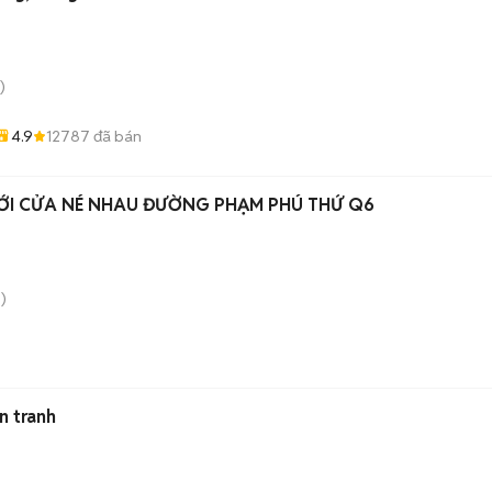
)
4.9
12787
đã bán
ỚI CỬA NÉ NHAU ĐƯỜNG PHẠM PHÚ THỨ Q6
)
n tranh