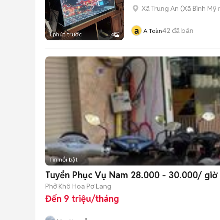
Xã Trung An
(
Xã Bình Mỹ
a
42
đã bán
A Toàn
1 phút trước
4
Tin nổi bật
Tuyển Phục Vụ Nam 28.000 - 30.000/ giờ
Phở Khô Hoa Pơ Lang
Đến 9 triệu/tháng