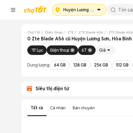
Huyện Lương Sơn
Chợ Tốt
Điện thoại
ZTE
ZTE Blade A56
ZTE Blade A56
0 Zte Blade A56 cũ Huyện Lương Sơn, Hòa Bình
Lọc
Điện thoại
67
Giá
Dung lượng:
64 GB
128 GB
256 GB
512 GB
Siêu thị điện tử
Tất cả
Cá nhân
Bán chuyên