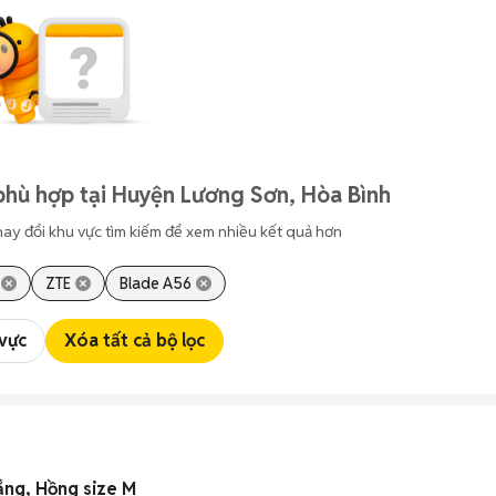
phù hợp tại Huyện Lương Sơn, Hòa Bình
hay đổi khu vực tìm kiếm để xem nhiều kết quả hơn
ZTE
Blade A56
 vực
Xóa tất cả bộ lọc
ắng, Hồng size M