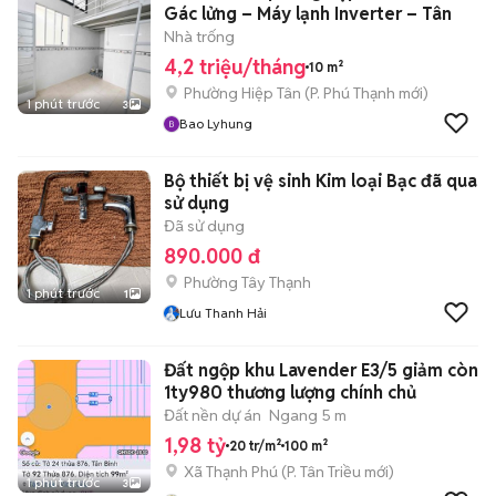
Gác lửng – Máy lạnh Inverter – Tân
Nhà trống
4,2 triệu/tháng
10 m²
Phường Hiệp Tân
(
P. Phú Thạnh
mới)
1 phút trước
3
Bao Lyhung
Bộ thiết bị vệ sinh Kim loại Bạc đã qua
sử dụng
Đã sử dụng
890.000 đ
Phường Tây Thạnh
1 phút trước
1
Lưu Thanh Hải
Đất ngộp khu Lavender E3/5 giảm còn
1ty980 thương lượng chính chủ
Đất nền dự án
Ngang 5 m
1,98 tỷ
20 tr/m²
100 m²
Xã Thạnh Phú
(
P. Tân Triều
mới)
1 phút trước
3