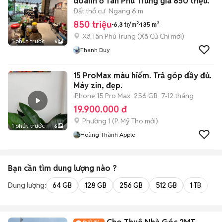
doanh ở Tân Phú Trung giá 850 triệu.
Đất thổ cư
Ngang 6 m
850 triệu
6,3 tr/m²
135 m²
Xã Tân Phú Trung
(
Xã Củ Chi
mới)
1 phút trước
5
Thanh Duy
15 ProMax màu hiếm. Trả góp đầy đủ.
Máy zin, đẹp.
iPhone 15 Pro Max
256 GB
7-12 tháng
19.900.000 đ
Phường 1
(
P. Mỹ Tho
mới)
1 phút trước
6
Hoàng Thành Apple
Bạn cần tìm
dung lượng
nào ?
Dung lượng:
64 GB
128 GB
256 GB
512 GB
1 TB
2 