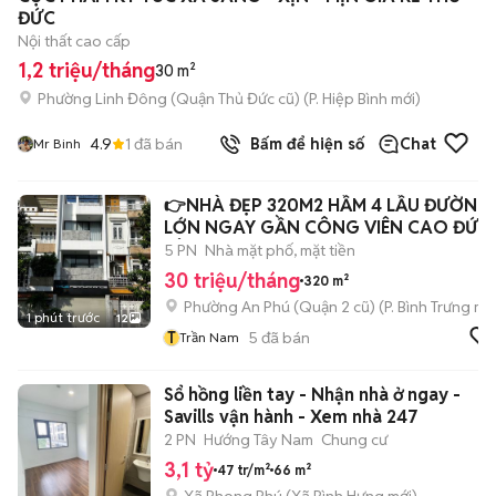
ĐỨC
Nội thất cao cấp
1,2 triệu/tháng
30 m²
Phường Linh Đông (Quận Thủ Đức cũ)
(
P. Hiệp Bình
mới)
4.9
1
đã bán
Bấm để hiện số
Chat
Mr Binh
👉NHÀ ĐẸP 320M2 HẦM 4 LẦU ĐƯỜNG
LỚN NGAY GẦN CÔNG VIÊN CAO ĐỨC
LÂN
5 PN
Nhà mặt phố, mặt tiền
30 triệu/tháng
320 m²
Phường An Phú (Quận 2 cũ)
(
P. Bình Trưng
mới
1 phút trước
12
T
5
đã bán
Trần Nam
Sổ hồng liền tay - Nhận nhà ở ngay -
Savills vận hành - Xem nhà 247
2 PN
Hướng Tây Nam
Chung cư
3,1 tỷ
47 tr/m²
66 m²