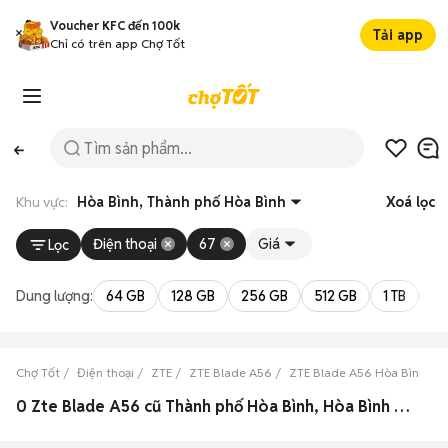
Voucher KFC đến 100k
Tải app
Chỉ có trên app Chợ Tốt
Khu vực:
Hòa Bình, Thành phố Hòa Bình
Xoá lọc
Điện thoại
67
Giá
Lọc
Dung lượng:
64 GB
128 GB
256 GB
512 GB
1 TB
2 
Chợ Tốt
Điện thoại
ZTE
ZTE Blade A56
ZTE Blade A56 Hòa Bình
0 Zte Blade A56 cũ Thành phố Hòa Bình, Hòa Bình đẹp