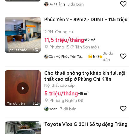
3
đã bán
067 Hằng
Phúc Yên 2 - 89m2 - DDNT - 11.5 triệu
2 PN
Chung cư
11,5 triệu/tháng
89 m²
Phường 15
(
P. Tân Sơn
mới)
1 phút trước
5
38
đã
5.0
Căn Hộ Phúc Yên Tân
bán
Binh
Cho thuê phòng trọ khép kín full nội
thất cao cấp ở Phùng Chí Kiên
Nội thất cao cấp
5 triệu/tháng
45 m²
Phường Nghĩa Đô
Tin ưu tiên
7
7
đã bán
Hoàn
Toyota Vios G 2011 Số tự động Trắng