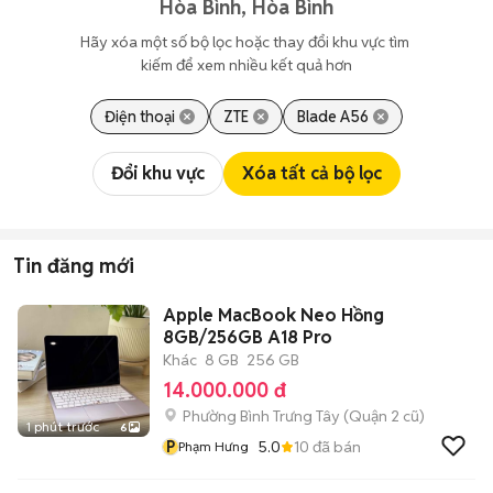
Hòa Bình, Hòa Bình
Hãy xóa một số bộ lọc hoặc thay đổi khu vực tìm 
kiếm để xem nhiều kết quả hơn
Điện thoại
ZTE
Blade A56
Đổi khu vực
Xóa tất cả bộ lọc
Tin đăng mới
Apple MacBook Neo Hồng
8GB/256GB A18 Pro
Khác
8 GB
256 GB
14.000.000 đ
Phường Bình Trưng Tây (Quận 2 cũ)
1 phút trước
6
P
5.0
10
đã bán
Phạm Hưng