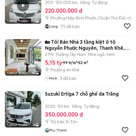
2011
150.000 km
Xăng
Tự động
220.000.000 đ
Phường Hiệp Bình Phước (Quận Thủ Đức cũ)
1 phút trước
20
75
đã bán
Long
🏡 Tôi Bán Nhà 3 tầng kiệt ô tô
Nguyễn Phước Nguyên, Thanh Khê,
Đà Nẵng
3 PN
Hướng Tây Nam
Nhà ngõ, hẻm
5,15 tỷ
99 tr/m²
52 m²
Phường An Khê
1 phút trước
10
3
đã bán
Minh
Suzuki Ertiga 7 chỗ ghế da Trắng
2020
101 km
Xăng
Tự động
350.000.000 đ
Thị trấn Tri Tôn
1 phút trước
8
Phu Thanh