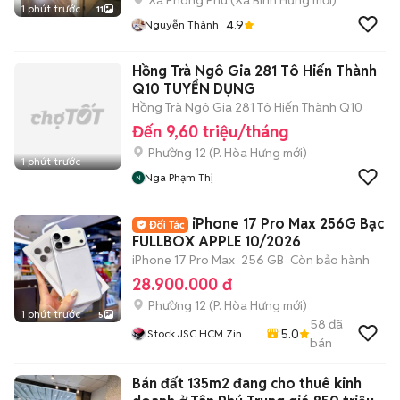
Xã Phong Phú
(
Xã Bình Hưng
mới)
1 phút trước
11
4.9
Nguyễn Thành
Hồng Trà Ngô Gia 281 Tô Hiến Thành
Q10 TUYỂN DỤNG
Hồng Trà Ngô Gia 281 Tô Hiến Thành Q10
Đến 9,60 triệu/tháng
Phường 12
(
P. Hòa Hưng
mới)
1 phút trước
Nga Phạm Thị
iPhone 17 Pro Max 256G Bạc
FULLBOX APPLE 10/2026
iPhone 17 Pro Max
256 GB
Còn bảo hành
28.900.000 đ
Phường 12
(
P. Hòa Hưng
mới)
1 phút trước
5
58
đã
5.0
IStock.JSC HCM Zin
bán
Đẹp Chất GIÁ RẺ
Bán đất 135m2 đang cho thuê kinh