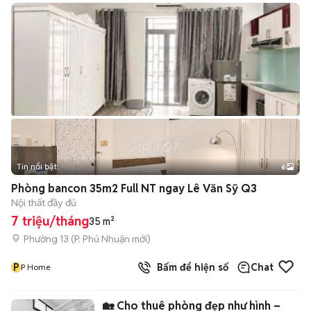
Tin nổi bật
6
+
2
Phòng bancon 35m2 Full NT ngay Lê Văn Sỹ Q3
Nội thất đầy đủ
7 triệu/tháng
35 m²
Phường 13
(
P. Phú Nhuận
mới)
P
Bấm để hiện số
Chat
P Home
🏡 Cho thuê phòng đẹp như hình –