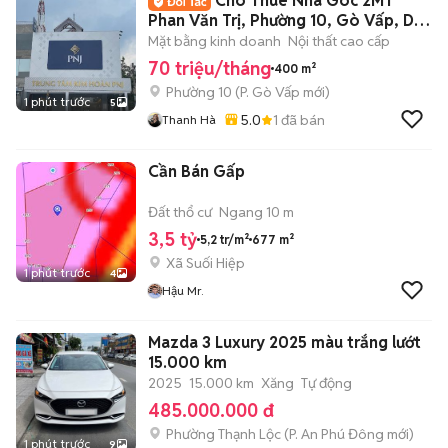
Cho Thuê Nhà Góc 2MT
Phan Văn Trị, Phường 10, Gò Vấp, DT:
10x20m
Mặt bằng kinh doanh
Nội thất cao cấp
70 triệu/tháng
400 m²
Phường 10
(
P. Gò Vấp
mới)
1 phút trước
5
5.0
1
đã bán
Thanh Hà
Cần Bán Gấp
Đất thổ cư
Ngang 10 m
3,5 tỷ
5,2 tr/m²
677 m²
Xã Suối Hiệp
1 phút trước
4
Hậu Mr.
Mazda 3 Luxury 2025 màu trắng lướt
15.000 km
2025
15.000 km
Xăng
Tự động
485.000.000 đ
Phường Thạnh Lộc
(
P. An Phú Đông
mới)
1 phút trước
9