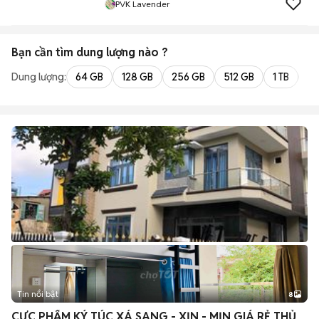
PVK Lavender
Bạn cần tìm
dung lượng
nào ?
Dung lượng:
64 GB
128 GB
256 GB
512 GB
1 TB
2 
Tin nổi bật
8
+
2
CỰC PHẨM KÝ TÚC XÁ SANG - XỊN - MỊN GIÁ RẺ THỦ