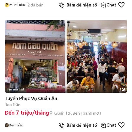
P
2
đã bán
Bấm để hiện số
Chat
Phúc Hiền
Tin nổi bật
2
Tuyển Phục Vụ Quán Ăn
Ben Trần
Đến 7 triệu/tháng
Quận 1
(
P. Bến Thành
mới)
Bấm để hiện số
Chat
Ben Trần