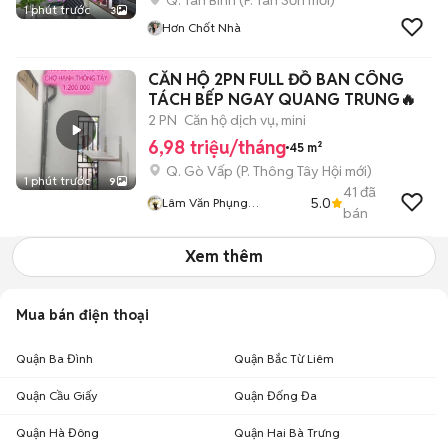
Q. Tân Bình
(
P. Tân Sơn
mới)
1 phút trước
3
Hơn Chốt Nhà
CĂN HỘ 2PN FULL ĐỒ BAN CÔNG
TÁCH BẾP NGAY QUANG TRUNG🔥
2 PN
Căn hộ dịch vụ, mini
6,98 triệu/tháng
45 m²
Q. Gò Vấp
(
P. Thông Tây Hội
mới)
1 phút trước
9
41
đã
5.0
Lâm Văn Phụng
bán
FindRoomz
Xem thêm
Mua bán điện thoại
Quận Ba Đình
Quận Bắc Từ Liêm
Quận Cầu Giấy
Quận Đống Đa
Quận Hà Đông
Quận Hai Bà Trưng