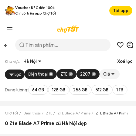
Voucher KFC đến 100k
Tải app
Chỉ có trên app Chợ Tốt
Khu vực:
Hà Nội
Xoá lọc
Điện thoại
ZTE
2207
Giá
Lọc
Dung lượng:
64 GB
128 GB
256 GB
512 GB
1 TB
2 
Chợ Tốt
Điện thoại
ZTE
ZTE Blade A7 Prime
ZTE Blade A7 Prime Hà 
0 Zte Blade A7 Prime cũ Hà Nội đẹp