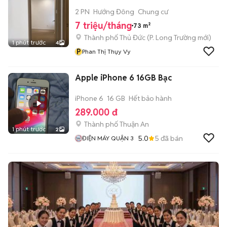
2 PN
Hướng Đông
Chung cư
7 triệu/tháng
73 m²
Thành phố Thủ Đức
(
P. Long Trường
mới)
1 phút trước
4
P
Phan Thị Thụy Vy
Apple iPhone 6 16GB Bạc
iPhone 6
16 GB
Hết bảo hành
289.000 đ
Thành phố Thuận An
1 phút trước
2
5.0
5
đã bán
ĐIỆN MÁY QUẬN 3