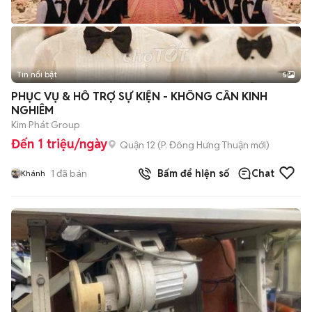
Tin nổi bật
5
PHỤC VỤ & HỖ TRỢ SỰ KIỆN - KHÔNG CẦN KINH
NGHIÊM
Kim Phát Group
Đến 1 triệu/ngày
Quận 12
(
P. Đông Hưng Thuận
mới)
1
đã bán
Bấm để hiện số
Chat
Khánh