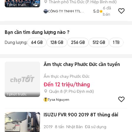
Thành phố Thủ Đức
(
P. Hiệp Bình
mới)
1 phút trước
1
6
đã
5.0
CÔNG TY TNHH TTL
bán
COPIER VIỆT NAM
Bạn cần tìm
dung lượng
nào ?
Dung lượng:
64 GB
128 GB
256 GB
512 GB
1 TB
2 
Ẩm thực chay Phước Đức cần tuyển
Ẩm thực chay Phước Đức
Đến 12 triệu/tháng
Quận 8
(
P. Phú Định
mới)
1 phút trước
T
Tysa Nguyen
ISUZU FVR 900 2019 8T thùng dài
2019
8 tấn
Nhật Bản
Đã sử dụng