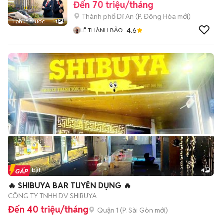
Đến 70 triệu/tháng
Thành phố Dĩ An
(
P. Đông Hòa
mới)
1 phút trước
1
4.6
LÊ THÀNH BẢO
Tin nổi bật
4
🔥 SHIBUYA BAR TUYỂN DỤNG 🔥
CÔNG TY TNHH DV SHIBUYA
Đến 40 triệu/tháng
Quận 1
(
P. Sài Gòn
mới)