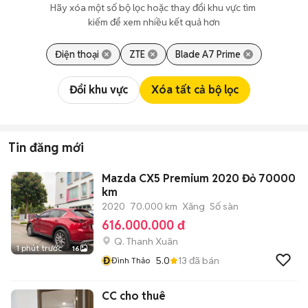
Hãy xóa một số bộ lọc hoặc thay đổi khu vực tìm 
kiếm để xem nhiều kết quả hơn
Điện thoại
ZTE
Blade A7 Prime
Đổi khu vực
Xóa tất cả bộ lọc
Tin đăng mới
Mazda CX5 Premium 2020 Đỏ 70000
km
2020
70.000 km
Xăng
Số sàn
616.000.000 đ
Q. Thanh Xuân
1 phút trước
16
Đ
5.0
13
đã bán
Đình Thảo
CC cho thuê