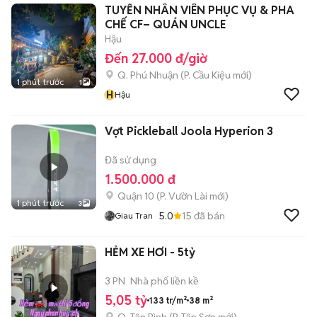
TUYỂN NHÂN VIÊN PHỤC VỤ & PHA
CHẾ CF– QUÁN UNCLE
Hậu
Đến 27.000 đ/giờ
Q. Phú Nhuận
(
P. Cầu Kiệu
mới)
1 phút trước
1
H
Hậu
Vợt Pickleball Joola Hyperion 3
Đã sử dụng
1.500.000 đ
Quận 10
(
P. Vườn Lài
mới)
1 phút trước
3
5.0
15
đã bán
Giau Tran
HẺM XE HƠI - 5tỷ
3 PN
Nhà phố liền kề
5,05 tỷ
133 tr/m²
38 m²