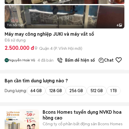
Tin nổi bật
6
+
2
Máy may công nghiệp JUKI và máy vắt sổ
Đã sử dụng
2.500.000 đ
Quận 4
(
P. Vĩnh Hội
mới)
4
đã bán
Bấm để hiện số
Chat
Nguyễn Hoài Vũ
Bạn cần tìm
dung lượng
nào ?
Dung lượng:
64 GB
128 GB
256 GB
512 GB
1 TB
2 
Bcons Homes tuyển dụng NVKD hoa
hồng cao
Công ty cổ phần bất động sản Bcons Homes