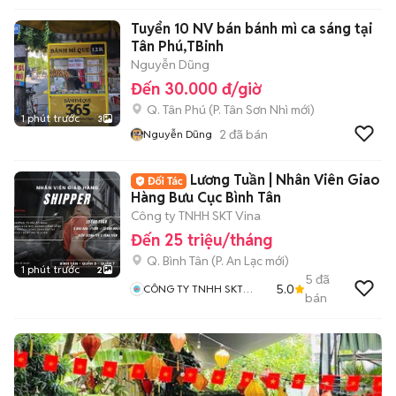
Tuyển 10 NV bán bánh mì ca sáng tại
Tân Phú,TBinh
Nguyễn Dũng
Đến 30.000 đ/giờ
Q. Tân Phú
(
P. Tân Sơn Nhì
mới)
1 phút trước
3
2
đã bán
Nguyễn Dũng
Lương Tuần | Nhân Viên Giao
Hàng Bưu Cục Bình Tân
Công ty TNHH SKT Vina
Đến 25 triệu/tháng
Q. Bình Tân
(
P. An Lạc
mới)
1 phút trước
2
5
đã
5.0
CÔNG TY TNHH SKT
bán
VINA