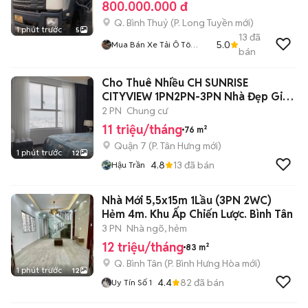
800.000.000 đ
Q. Bình Thuỷ
(
P. Long Tuyền
mới)
1 phút trước
5
13
đã
5.0
Mua Bán Xe Tải Ô Tô
bán
Hiếu Nghĩa
Cho Thuê Nhiều CH SUNRISE
CITYVIEW 1PN2PN-3PN Nhà Đẹp Giá
Tốt
2 PN
Chung cư
11 triệu/tháng
76 m²
Quận 7
(
P. Tân Hưng
mới)
1 phút trước
12
4.8
13
đã bán
Hậu Trần
Nhà Mới 5,5x15m 1Lầu (3PN 2WC)
Hẻm 4m. Khu Ấp Chiến Lược. Bình Tân
3 PN
Nhà ngõ, hẻm
12 triệu/tháng
83 m²
Q. Bình Tân
(
P. Bình Hưng Hòa
mới)
1 phút trước
12
4.4
82
đã bán
Uy Tín Số 1