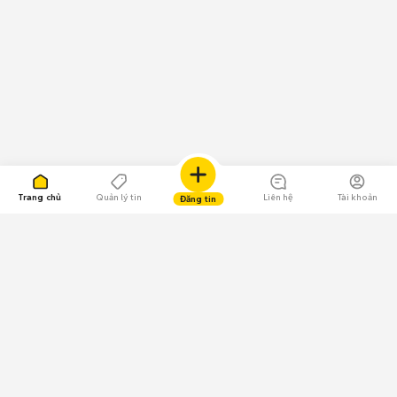
Trang chủ
Quản lý tin
Liên hệ
Tài khoản
Đăng tin
109.000 Bình chọn
Tải ứng dụng Chợ Tốt