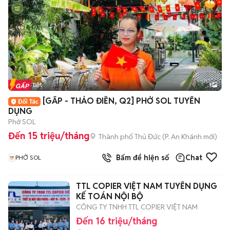
Tin nổi bật
1
[GẤP - THẢO ĐIỀN, Q2] PHỞ SOL TUYỂN
DỤNG
Phở SOL
Đến 15 triệu/tháng
Thành phố Thủ Đức
(
P. An Khánh
mới)
Bấm để hiện số
Chat
PHỞ SOL
TTL COPIER VIỆT NAM TUYỂN DỤNG
KẾ TOÁN NỘI BỘ
CÔNG TY TNHH TTL COPIER VIỆT NAM
Đến 16 triệu/tháng