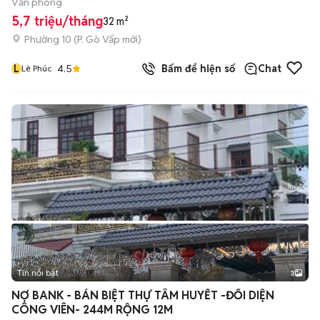
Văn phòng
5,7 triệu/tháng
32 m²
Phường 10
(
P. Gò Vấp
mới)
L
4.5
Bấm để hiện số
Chat
Lê Phúc
Tin nổi bật
3
NỢ BANK - BÁN BIỆT THỰ TÂM HUYẾT -ĐỐI DIỆN
CÔNG VIÊN- 244M RỘNG 12M