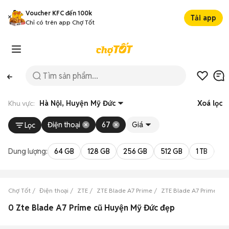
Voucher KFC đến 100k
Tải app
Chỉ có trên app Chợ Tốt
Khu vực:
Hà Nội, Huyện Mỹ Đức
Xoá lọc
Điện thoại
67
Giá
Lọc
Dung lượng:
64 GB
128 GB
256 GB
512 GB
1 TB
2 
Chợ Tốt
Điện thoại
ZTE
ZTE Blade A7 Prime
ZTE Blade A7 Prime Hà 
0 Zte Blade A7 Prime cũ Huyện Mỹ Đức đẹp