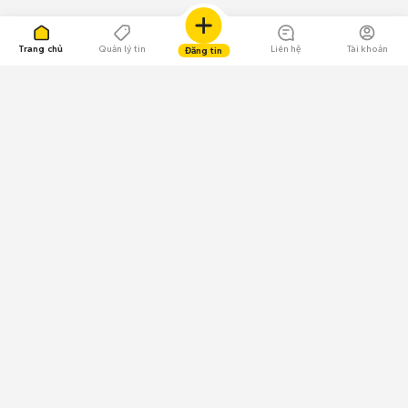
Trang chủ
Quản lý tin
Liên hệ
Tài khoản
Đăng tin
109.000 Bình chọn
Tải ứng dụng Chợ Tốt
Về Chợ Tốt
Quy chế sàn
Chính sách bảo mật
Giải quyết tranh chấp
CÔNG TY TNHH CHỢ TỐT - Người đại diện theo pháp luật:
Nguyễn Trọng Tấn; GPDKKD: 0312120782 do Sở KH & ĐT TP.HCM cấp ngày
11/01/2013;
GPMXH: 185/GP-BTTTT do Bộ Thông tin và Truyền thông
cấp ngày 09/07/2024 - Chịu trách nhiệm
nội dung: Trần Hoàng Ly.
Chính sách sử dụng