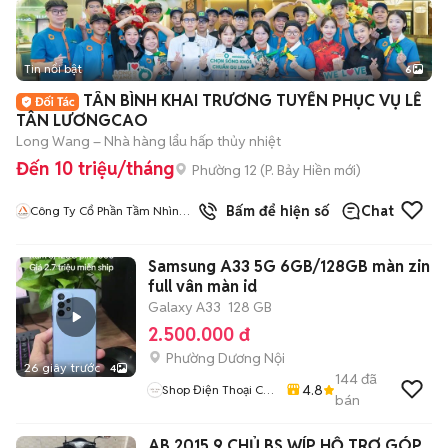
Tin nổi bật
6
+
2
TÂN BÌNH KHAI TRƯƠNG TUYỂN PHỤC VỤ LỄ
TÂN LƯƠNGCAO
Long Wang – Nhà hàng lẩu hấp thủy nhiệt
Đến 10 triệu/tháng
Phường 12
(
P. Bảy Hiền
mới)
Bấm để hiện số
Chat
Công Ty Cổ Phần Tầm Nhìn
Quốc Tế Aladdin
Samsung A33 5G 6GB/128GB màn zin
full vân màn id
Galaxy A33
128 GB
2.500.000 đ
Phường Dương Nội
26 giây trước
4
144
đã
4.8
Shop Điện Thoại Cũ
bán
Zin
AB 2015 9 CHỦ BS WÍP HỖ TRỢ GÓP