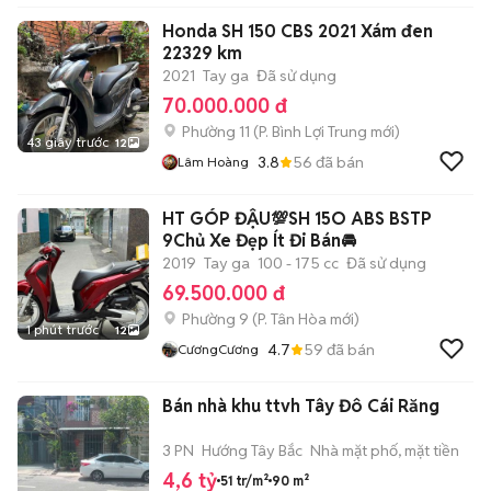
Honda SH 150 CBS 2021 Xám đen
22329 km
2021
Tay ga
Đã sử dụng
70.000.000 đ
Phường 11
(
P. Bình Lợi Trung
mới)
43 giây trước
12
3.8
56
đã bán
Lâm Hoàng
HT GÓP ĐẬU💯SH 15O ABS BSTP
9Chủ Xe Đẹp Ít Đi Bán🚘
2019
Tay ga
100 - 175 cc
Đã sử dụng
69.500.000 đ
Phường 9
(
P. Tân Hòa
mới)
1 phút trước
12
4.7
59
đã bán
CươngCương
Bán nhà khu ttvh Tây Đô Cái Răng
3 PN
Hướng Tây Bắc
Nhà mặt phố, mặt tiền
4,6 tỷ
51 tr/m²
90 m²