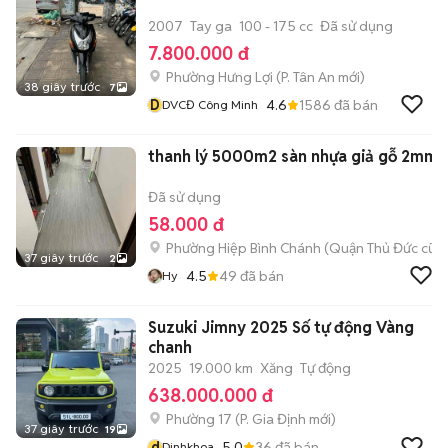
2007
Tay ga
100 - 175 cc
Đã sử dụng
7.800.000 đ
Phường Hưng Lợi
(
P. Tân An
mới)
38 giây trước
7
D
4.6
1586
đã bán
DVCĐ Công Minh
thanh lý 5000m2 sàn nhựa giả gỗ 2mm
Đã sử dụng
58.000 đ
Phường Hiệp Bình Chánh (Quận Thủ Đức cũ)
37 giây trước
2
4.5
49
đã bán
Hy
Suzuki Jimny 2025 Số tự động Vàng
chanh
2025
19.000 km
Xăng
Tự động
638.000.000 đ
Phường 17
(
P. Gia Định
mới)
37 giây trước
19
d
5.0
36
đã bán
Dinhkhoa