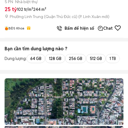
5 PN
Nhà biệt thự
25 tỷ
102 tr/m²
244 m²
Phường Linh Trung (Quận Thủ Đức cũ)
(
P. Linh Xuân
mới)
Bấm để hiện số
Chat
BĐS Khoa
Bạn cần tìm
dung lượng
nào ?
Dung lượng:
64 GB
128 GB
256 GB
512 GB
1 TB
2 