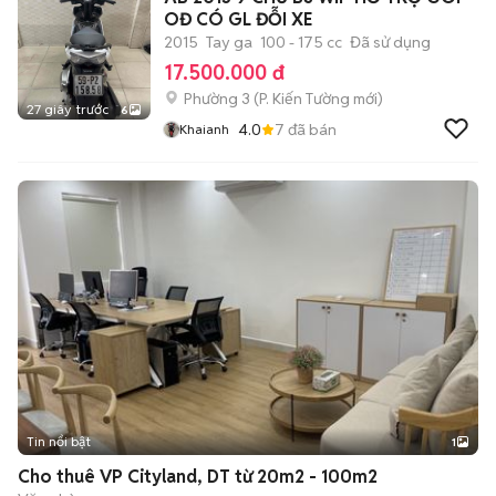
OĐ CÓ GL ĐỖI XE
2015
Tay ga
100 - 175 cc
Đã sử dụng
17.500.000 đ
Phường 3
(
P. Kiến Tường
mới)
27 giây trước
6
4.0
7
đã bán
Khaianh
Tin nổi bật
1
Cho thuê VP Cityland, DT từ 20m2 - 100m2