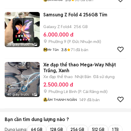
Samsung Z Fold 4 256GB Tím
Galaxy Z Fold4
256 GB
6.000.000 đ
Phường 9
(
P. Đức Nhuận
mới)
38 giây trước
4
M
3.8
71
đã bán
Mr Tũn
Xe đạp thể thao Mega-Way Nhật
Trắng, Xanh
Xe đạp thể thao
Nhật Bản
Đã sử dụng
2.500.000 đ
Phường Lê Bình
(
P. Cái Răng
mới)
40 giây trước
5
Â
149
đã bán
ÂM THANH NGÂN
Bạn cần tìm
dung lượng
nào ?
Dung lượng:
64 GB
128 GB
256 GB
512 GB
1 TB
2 