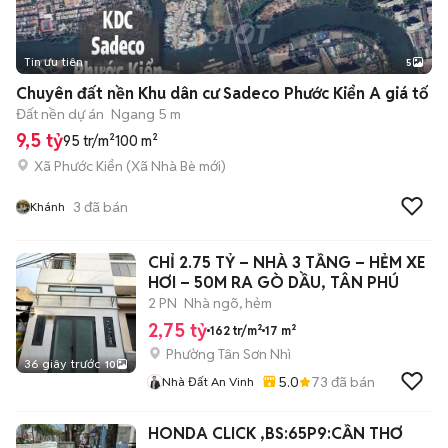
Tin ưu tiên
5
Chuyên đất nền Khu dân cư Sadeco Phước Kiển A giá tố
Đất nền dự án
Ngang 5 m
9,5 tỷ
95 tr/m²
100 m²
Xã Phước Kiển
(
Xã Nhà Bè
mới)
3
đã bán
Khánh
CHỈ 2.75 TỶ – NHÀ 3 TẦNG – HẺM XE
HƠI – 50M RA GÒ DẦU, TÂN PHÚ
2 PN
Nhà ngõ, hẻm
2,75 tỷ
162 tr/m²
17 m²
Phường Tân Sơn Nhì
36 giây trước
10
5.0
73
đã bán
Nhà Đất An Vinh
HONDA CLICK ,BS:65P9:CẦN THƠ