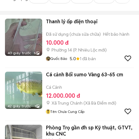
Thanh lý ốp điện thoại
Đã sử dụng (chưa sửa chữa)
Hết bảo hành
10.000 đ
Phường 14
(
P. Nhiêu Lộc
mới)
40 giây trước
5
5.0
1
đã bán
Quốc Bảo
Cá cảnh Bối sumo Vàng 63-65 cm
Cá Cảnh
12.000.000 đ
Xã Trung Chánh
(
Xã Bà Điểm
mới)
42 giây trước
1
T
Tên Chưa Cung Cấp
Phòng Trọ gần đh sp Kỹ thuật, GTVT,
khu CNC