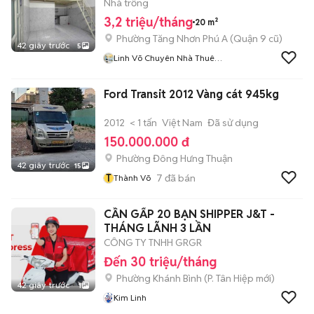
Nhà trống
3,2 triệu/tháng
20 m²
Phường Tăng Nhơn Phú A (Quận 9 cũ)
42 giây trước
5
Linh Võ Chuyên Nhà Thuê
CHDV
Ford Transit 2012 Vàng cát 945kg
2012
< 1 tấn
Việt Nam
Đã sử dụng
150.000.000 đ
Phường Đông Hưng Thuận
42 giây trước
15
T
7
đã bán
Thành Võ
CẦN GẤP 20 BẠN SHIPPER J&T -
THÁNG LÃNH 3 LẦN
CÔNG TY TNHH GRGR
Đến 30 triệu/tháng
Phường Khánh Bình
(
P. Tân Hiệp
mới)
42 giây trước
1
Kim Linh