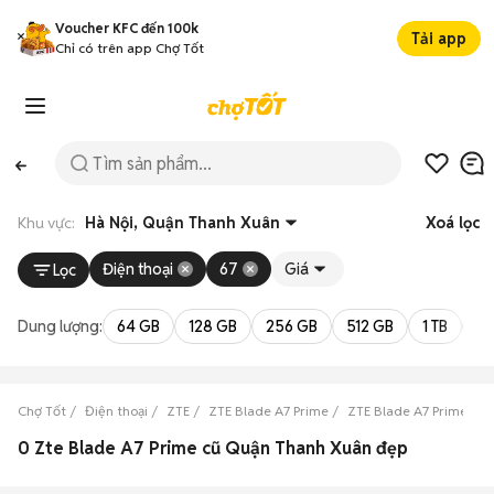
Voucher KFC đến 100k
Tải app
Chỉ có trên app Chợ Tốt
Khu vực:
Hà Nội, Quận Thanh Xuân
Xoá lọc
Điện thoại
67
Giá
Lọc
Dung lượng:
64 GB
128 GB
256 GB
512 GB
1 TB
2 
Chợ Tốt
Điện thoại
ZTE
ZTE Blade A7 Prime
ZTE Blade A7 Prime Hà 
0 Zte Blade A7 Prime cũ Quận Thanh Xuân đẹp