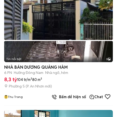
Tin nổi bật
3
NHÀ BÁN DƯƠNG QUẢNG HÀM
6 PN
Hướng Đông Nam
Nhà ngõ, hẻm
8,3 tỷ
104 tr/m²
80 m²
Phường 5
(
P. An Nhơn
mới)
T
Bấm để hiện số
Chat
Thu Trang