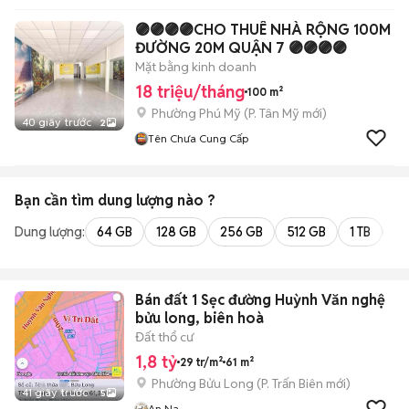
🟣🟣🟣🟣CHO THUÊ NHÀ RỘNG 100M
ĐƯỜNG 20M QUẬN 7 🟣🟣🟣🟣
Mặt bằng kinh doanh
18 triệu/tháng
100 m²
Phường Phú Mỹ
(
P. Tân Mỹ
mới)
40 giây trước
2
Tên Chưa Cung Cấp
Bạn cần tìm
dung lượng
nào ?
Dung lượng:
64 GB
128 GB
256 GB
512 GB
1 TB
2 
Bán đất 1 Sẹc đường Huỳnh Văn nghệ
bửu long, biên hoà
Đất thổ cư
1,8 tỷ
29 tr/m²
61 m²
Phường Bửu Long
(
P. Trấn Biên
mới)
41 giây trước
5
An Na