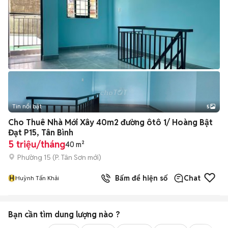
Tin nổi bật
5
Cho Thuê Nhà Mới Xây 40m2 đường ôtô 1/ Hoàng Bật
Đạt P15, Tân Bình
5 triệu/tháng
40 m²
Phường 15
(
P. Tân Sơn
mới)
H
Bấm để hiện số
Chat
Huỳnh Tấn Khải
Bạn cần tìm
dung lượng
nào ?