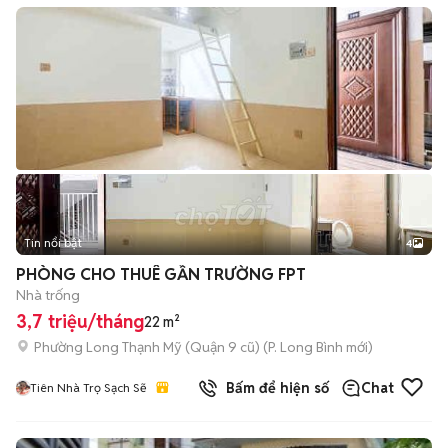
Tin nổi bật
4
PHÒNG CHO THUÊ GẦN TRƯỜNG FPT
Nhà trống
3,7 triệu/tháng
22 m²
Phường Long Thạnh Mỹ (Quận 9 cũ)
(
P. Long Bình
mới)
Bấm để hiện số
Chat
Tiên Nhà Trọ Sạch Sẽ