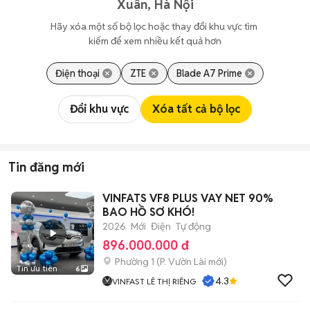
Xuân, Hà Nội
Hãy xóa một số bộ lọc hoặc thay đổi khu vực tìm 
kiếm để xem nhiều kết quả hơn
Điện thoại
ZTE
Blade A7 Prime
Đổi khu vực
Xóa tất cả bộ lọc
Tin đăng mới
VINFATS VF8 PLUS VAY NET 90%
BAO HỒ SƠ KHÓ!
2026
Mới
Điện
Tự động
896.000.000 đ
Phường 1
(
P. Vườn Lài
mới)
Tin ưu tiên
6
4.3
VINFAST LÊ THỊ RIÊNG