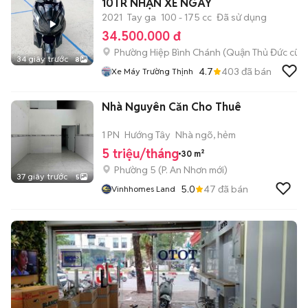
10TR NHẬN XE NGAY
2021
Tay ga
100 - 175 cc
Đã sử dụng
34.500.000 đ
Phường Hiệp Bình Chánh (Quận Thủ Đức cũ)
34 giây trước
8
4.7
403
đã bán
Xe Máy Trường Thịnh
Nhà Nguyên Căn Cho Thuê
1 PN
Hướng Tây
Nhà ngõ, hẻm
5 triệu/tháng
30 m²
Phường 5
(
P. An Nhơn
mới)
37 giây trước
5
5.0
47
đã bán
Vinhhomes Land