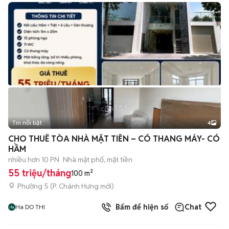
Tin nổi bật
4
CHO THUÊ TÒA NHÀ MẶT TIỀN – CÓ THANG MÁY- CÓ
HẦM
nhiều hơn 10 PN
Nhà mặt phố, mặt tiền
55 triệu/tháng
100 m²
Phường 5
(
P. Chánh Hưng
mới)
Bấm để hiện số
Chat
Ha DO THI