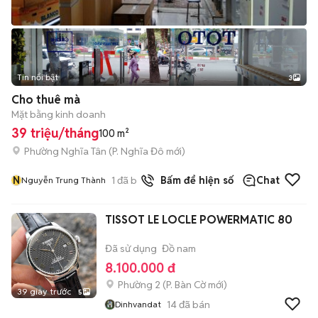
Tin nổi bật
3
Cho thuê mà
Mặt bằng kinh doanh
39 triệu/tháng
100 m²
Phường Nghĩa Tân
(
P. Nghĩa Đô
mới)
N
1
đã bán
Bấm để hiện số
Chat
Nguyễn Trung Thành
TISSOT LE LOCLE POWERMATIC 80
Đã sử dụng
Đồ nam
8.100.000 đ
Phường 2
(
P. Bàn Cờ
mới)
39 giây trước
5
14
đã bán
Dinhvandat