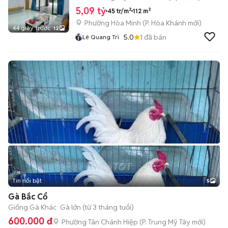
5,09 tỷ
45 tr/m²
112 m²
Phường Hòa Minh
(
P. Hòa Khánh
mới)
44 giây trước
12
5.0
1
đã bán
Lê Quang Trì
Tin nổi bật
5
Gà Bắc Cổ
Giống Gà Khác
Gà lớn (từ 3 tháng tuổi)
600.000 đ
Phường Tân Chánh Hiệp
(
P. Trung Mỹ Tây
mới)