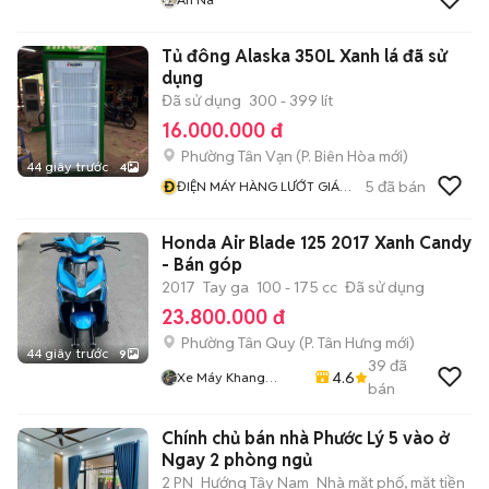
Tủ đông Alaska 350L Xanh lá đã sử
dụng
Đã sử dụng
300 - 399 lít
16.000.000 đ
Phường Tân Vạn
(
P. Biên Hòa
mới)
44 giây trước
4
Đ
5
đã bán
ĐIỆN MÁY HÀNG LƯỚT GIÁ
RẺ
Honda Air Blade 125 2017 Xanh Candy
- Bán góp
2017
Tay ga
100 - 175 cc
Đã sử dụng
23.800.000 đ
Phường Tân Quy
(
P. Tân Hưng
mới)
44 giây trước
9
39
đã
4.6
Xe Máy Khang
bán
Khang
Chính chủ bán nhà Phước Lý 5 vào ở
Ngay 2 phòng ngủ
2 PN
Hướng Tây Nam
Nhà mặt phố, mặt tiền