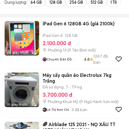
Dung lượng:
64 GB
128 GB
256 GB
512 GB
1 TB
2 
iPad Gen 6 128GB 4G (giá 2100k)
iPad Gen 6
128 GB
2.100.000 đ
Phường 13
(
P. Tân Bình
mới)
29 giây trước
4
1267
đã
4.8
Chuyên Bán Đồ
bán
2hand
Máy sấy quần áo Electrolux 7kg
Trắng
Đã sử dụng
7 - 7.9 kg
3.700.000 đ
Phường Khuê Mỹ
(
P. Ngũ Hành Sơn
mới)
31 giây trước
2
3
đã bán
Lê Thị Kim Chi
🌈 Airblade 125 2021 - NỌ XẤU TT