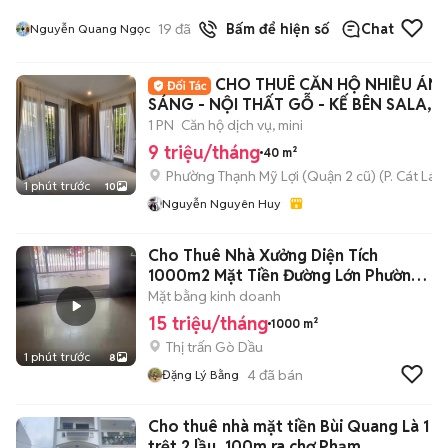
19
đã bán
Bấm để hiện số
Chat
Nguyễn Quang Ngọc
CHO THUÊ CĂN HỘ NHIỀU ÁN
SÁNG - NỘI THẤT GỖ - KẾ BÊN SALA,
BASON
1 PN
Căn hộ dịch vụ, mini
9 triệu/tháng
40 m²
Phường Thạnh Mỹ Lợi (Quận 2 cũ)
(
P. Cát Lái
m
1 phút trước
10
Nguyễn Nguyên Huy
Cho Thuê Nhà Xưởng Diện Tích
1000m2 Mặt Tiền Đường Lớn Phường
Gò Dầu
Mặt bằng kinh doanh
15 triệu/tháng
1000 m²
Thị trấn Gò Dầu
1 phút trước
8
4
đã bán
Đặng Lý Bằng
Cho thuê nhà mặt tiền Bùi Quang Là 1
trệt 2 lầu, 100m ra chợ Phạm