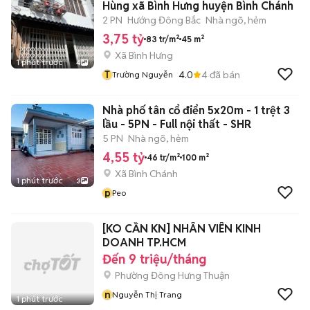
Hùng xã Bình Hưng huyện Bình Chánh
2 PN
Hướng Đông Bắc
Nhà ngõ, hẻm
3,75 tỷ
83 tr/m²
45 m²
Xã Bình Hưng
1 phút trước
4
T
4.0
4
đã bán
Trường Nguyễn
Nhà phố tân cổ điển 5x20m - 1 trệt 3
lầu - 5PN - Full nội thất - SHR
5 PN
Nhà ngõ, hẻm
4,55 tỷ
46 tr/m²
100 m²
Xã Bình Chánh
1 phút trước
3
p
Peo
[KO CẦN KN] NHÂN VIÊN KINH
DOANH TP.HCM
Đến 9 triệu/tháng
Phường Đông Hưng Thuận
n
Nguyễn Thị Trang
1 phút trước