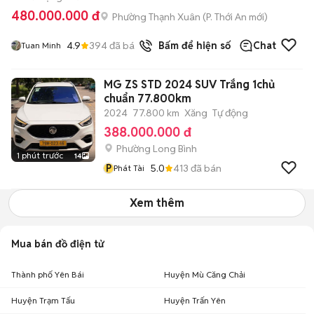
480.000.000 đ
Phường Thạnh Xuân
(
P. Thới An
mới)
4.9
394
đã bán
Bấm để hiện số
Chat
Tuan Minh
MG ZS STD 2024 SUV Trắng 1chủ
chuẩn 77.800km
2024
77.800 km
Xăng
Tự động
388.000.000 đ
Phường Long Bình
1 phút trước
14
P
5.0
413
đã bán
Phát Tài
Xem thêm
Mua bán đồ điện tử
Thành phố Yên Bái
Huyện Mù Căng Chải
Huyện Trạm Tấu
Huyện Trấn Yên