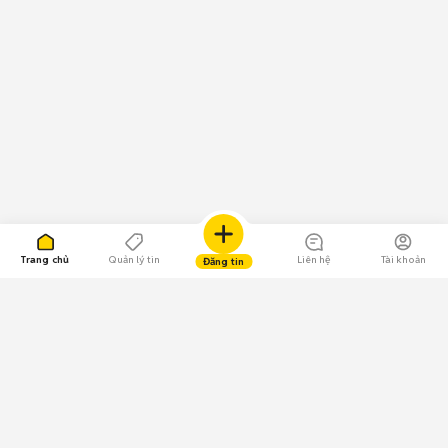
Trang chủ
Quản lý tin
Liên hệ
Tài khoản
Đăng tin
109.000 Bình chọn
Tải ứng dụng Chợ Tốt