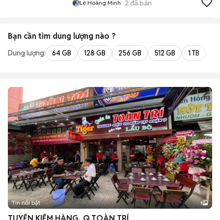
2
đã bán
Lê Hoàng Minh
Bạn cần tìm
dung lượng
nào ?
Dung lượng:
64 GB
128 GB
256 GB
512 GB
1 TB
2 
Tin nổi bật
1
TUYỂN KIỂM HÀNG, Q.TOÀN TRÍ