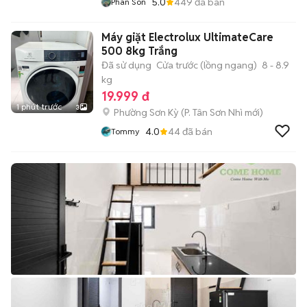
5.0
449
đã bán
Phan Son
Máy giặt Electrolux UltimateCare
500 8kg Trắng
Đã sử dụng
Cửa trước (lồng ngang)
8 - 8.9
kg
19.999 đ
1 phút trước
3
Phường Sơn Kỳ
(
P. Tân Sơn Nhì
mới)
4.0
44
đã bán
Tommy