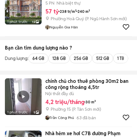
5 PN
Nhà biệt thự
57 tỷ
238 tr/m²
240 m²
Phường Hoà Quý
(
P. Ngũ Hành Sơn
mới)
1 phút trước
12
Nguyễn Gia Hân
Bạn cần tìm
dung lượng
nào ?
Dung lượng:
64 GB
128 GB
256 GB
512 GB
1 TB
2 
chính chủ cho thuê phòng 30m2 ban
công rộng thoáng 4,5tr
Nội thất đầy đủ
4,2 triệu/tháng
30 m²
Phường 15
(
P. Tân Sơn
mới)
1 phút trước
5
63
đã bán
Trần Công Phú
Nhà hẻm xe hơi C7B đường Phạm