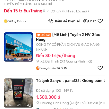
TUYỂN KIỂM HÀNG, Q.TOÀN TRÍ
Đến 15 triệu/tháng
Phường 9
(
P. Nhiêu Lộc
mới)
C
Bấm để hiện số
Chat
Cường Patrick
[Mê Linh] Tuyển 2 NV Giao
Hàng
CÔNG TY CỔ PHẦN DỊCH VỤ GIAO HÀNG
NHANH
Đến 30 triệu/tháng
1 phút trước
1
Xã Đại Thịnh
(
Xã Quang Minh
mới)
Giang Nhân Sự GHN
Tủ lạnh Sanyo , pana135l Không bám tuy
Đã sử dụng
100 - 149 lít
1.500.000 đ
Phường Linh Đông (Quận Thủ Đức cũ)
(
P. Hiệ
1 phút trước
6