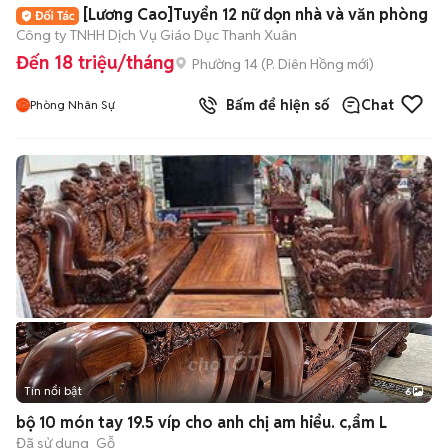
[Lương Cao]Tuyển 12 nữ dọn nhà và văn phòng
Công ty TNHH Dịch Vụ Giáo Dục Thanh Xuân
Đến 18 triệu/tháng
Phường 14
(
P. Diên Hồng
mới)
Bấm để hiện số
Chat
Phòng Nhân Sự
Tin nổi bật
6
+
2
bộ 10 món tay 19.5 víp cho anh chị am hiểu. c,ẩm L
Đã sử dụng
Gỗ