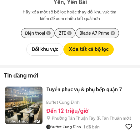
Yên, Yên Bái
Hãy xóa một số bộ lọc hoặc thay đổi khu vực tìm 
kiếm để xem nhiều kết quả hơn
Điện thoại
ZTE
Blade A7 Prime
Đổi khu vực
Xóa tất cả bộ lọc
Tin đăng mới
Tuyển phục vụ & phụ bếp quận 7
Buffet Cung Đình
Đến 12 triệu/giờ
Phường Tân Thuận Tây
(
P. Tân Thuận
mới)
1 phút trước
6
1
đã bán
Buffet Cung Đình