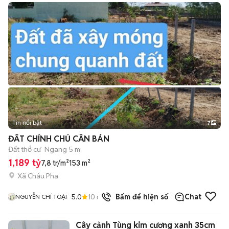
Tin nổi bật
7
+
2
ĐẤT CHÍNH CHỦ CẦN BÁN
Đất thổ cư
Ngang 5 m
1,189 tỷ
7,8 tr/m²
153 m²
Xã Châu Pha
5.0
10
đã bán
Bấm để hiện số
Chat
NGUYỄN CHÍ TOẠI
Cây cảnh Tùng kim cương xanh 35cm