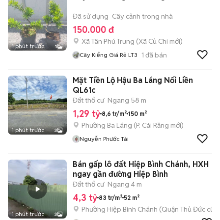
Đã sử dụng
Cây cảnh trong nhà
150.000 đ
Xã Tân Phú Trung
(
Xã Củ Chi
mới)
1 phút trước
1
1
đã bán
Cây Kiểng Giá Rẻ LT3
Mặt Tiền Lộ Hậu Ba Láng Nối Liền
QL61c
Đất thổ cư
Ngang 58 m
1,29 tỷ
8,6 tr/m²
150 m²
Phường Ba Láng
(
P. Cái Răng
mới)
1 phút trước
3
Nguyễn Phước Tài
Bán gấp lô đất Hiệp Bình Chánh, HXH
ngay gần đường Hiệp Bình
Đất thổ cư
Ngang 4 m
4,3 tỷ
83 tr/m²
52 m²
Phường Hiệp Bình Chánh (Quận Thủ Đức cũ)
1 phút trước
3