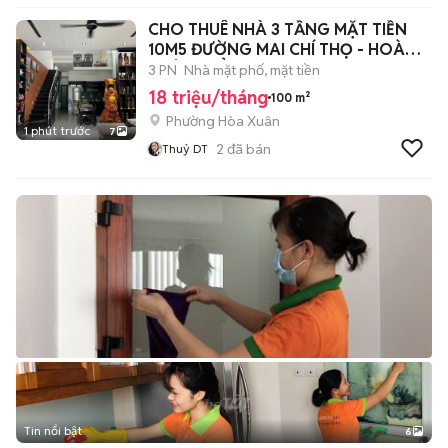
CHO THUÊ NHÀ 3 TẦNG MẶT TIỀN
10M5 ĐƯỜNG MAI CHÍ THỌ - HOÀ
XUÂN- CẨM L
3 PN
Nhà mặt phố, mặt tiền
18 triệu/tháng
100 m²
Phường Hòa Xuân
1 phút trước
7
2
đã bán
Thuỷ DT
Tin nổi bật
6
+
2