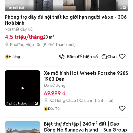
Tin nổi bật
6
+
2
Phòng trọ đầy đủ nội thất ko giới hạn người và xe - 306
Hoà bình
Nội thất đầy đủ
4,5 triệu/tháng
20 m²
Phường Hiệp Tân
(
P. Phú Thạnh
mới)
H
Bấm để hiện số
Chat
Hương
Xe mô hình Hot Wheels Porsche 928S
1983 Đen
Đã sử dụng
69.999 đ
Xã Hưng Châu
(
Xã Lam Thành
mới)
1 phút trước
1
d
Dấu Tên
Biệt thự đơn lập | 240m² đất | Đảo
Đồng Nò Sunneva Island – Sun Group