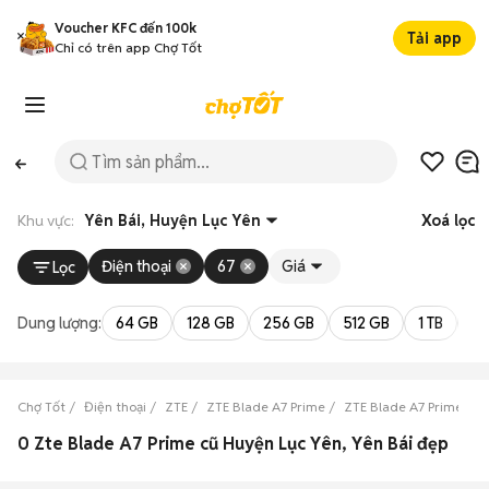
Voucher KFC đến 100k
Tải app
Chỉ có trên app Chợ Tốt
Khu vực:
Yên Bái, Huyện Lục Yên
Xoá lọc
Điện thoại
67
Giá
Lọc
Dung lượng:
64 GB
128 GB
256 GB
512 GB
1 TB
2 
Chợ Tốt
Điện thoại
ZTE
ZTE Blade A7 Prime
ZTE Blade A7 Prime Yên
0 Zte Blade A7 Prime cũ Huyện Lục Yên, Yên Bái đẹp