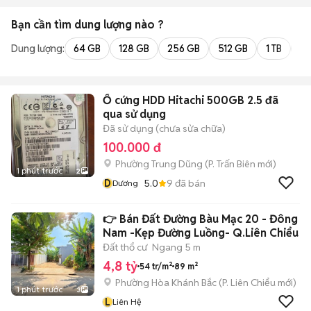
Bạn cần tìm
dung lượng
nào ?
Dung lượng:
64 GB
128 GB
256 GB
512 GB
1 TB
2 
Ổ cứng HDD Hitachi 500GB 2.5 đã
qua sử dụng
Đã sử dụng (chưa sửa chữa)
100.000 đ
Phường Trung Dũng
(
P. Trấn Biên
mới)
1 phút trước
2
D
5.0
9
đã bán
Dương
👉 Bán Đất Đường Bàu Mạc 20 - Đông
Nam -Kẹp Đường Luồng- Q.Liên Chiểu
Đất thổ cư
Ngang 5 m
4,8 tỷ
54 tr/m²
89 m²
Phường Hòa Khánh Bắc
(
P. Liên Chiểu
mới)
1 phút trước
3
L
Liên Hệ