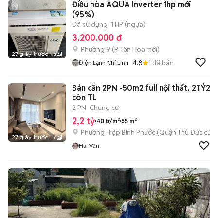
Điều hòa AQUA Inverter 1hp mới
(95%)
Đã sử dụng
1 HP (ngựa)
3.200.000 đ
Phường 9
(
P. Tân Hòa
mới)
27 giây trước
3
4.8
1
đã bán
Điện Lạnh Chí Linh
Bán căn 2PN -50m2 full nội thất, 2TỶ2
còn TL
2 PN
Chung cư
2,2 tỷ
40 tr/m²
55 m²
Phường Hiệp Bình Phước (Quận Thủ Đức cũ)
27 giây trước
7
Hải Vân