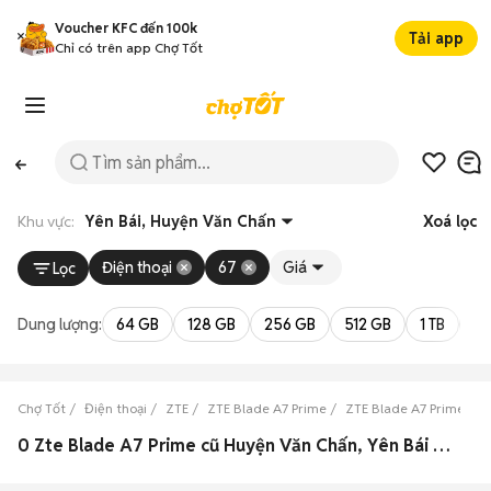
Voucher KFC đến 100k
Tải app
Chỉ có trên app Chợ Tốt
Khu vực:
Yên Bái, Huyện Văn Chấn
Xoá lọc
Điện thoại
67
Giá
Lọc
Dung lượng:
64 GB
128 GB
256 GB
512 GB
1 TB
2 
Chợ Tốt
Điện thoại
ZTE
ZTE Blade A7 Prime
ZTE Blade A7 Prime Yên
0 Zte Blade A7 Prime cũ Huyện Văn Chấn, Yên Bái đẹp