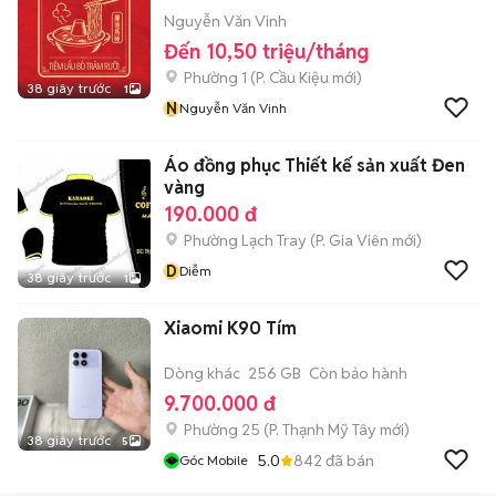
Nguyễn Văn Vinh
Đến 10,50 triệu/tháng
Phường 1
(
P. Cầu Kiệu
mới)
38 giây trước
1
N
Nguyễn Văn Vinh
Áo đồng phục Thiết kế sản xuất Đen
vàng
190.000 đ
Phường Lạch Tray
(
P. Gia Viên
mới)
D
Diễm
38 giây trước
1
Xiaomi K90 Tím
Dòng khác
256 GB
Còn bảo hành
9.700.000 đ
Phường 25
(
P. Thạnh Mỹ Tây
mới)
38 giây trước
5
5.0
842
đã bán
Góc Mobile