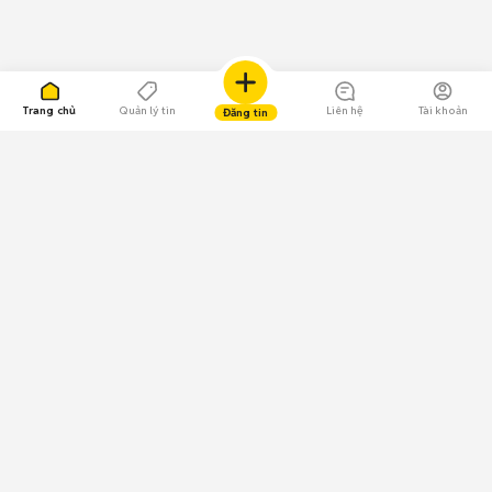
Trang chủ
Quản lý tin
Liên hệ
Tài khoản
Đăng tin
109.000 Bình chọn
Tải ứng dụng Chợ Tốt
Về Chợ Tốt
Quy chế sàn
Chính sách bảo mật
Giải quyết tranh chấp
CÔNG TY TNHH CHỢ TỐT - Người đại diện theo pháp luật:
Nguyễn Trọng Tấn; GPDKKD: 0312120782 do Sở KH & ĐT TP.HCM cấp ngày
11/01/2013;