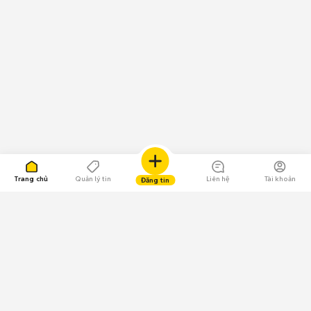
Trang chủ
Quản lý tin
Liên hệ
Tài khoản
Đăng tin
109.000 Bình chọn
Tải ứng dụng Chợ Tốt