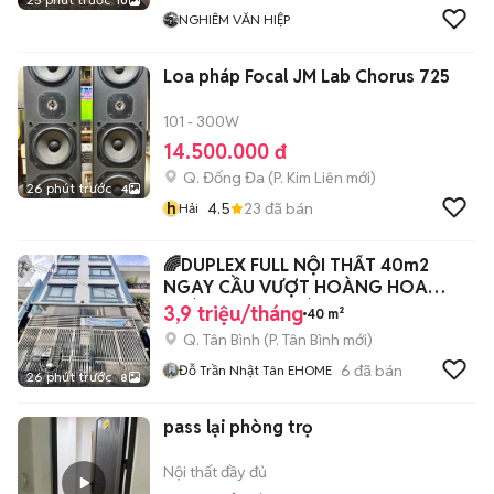
10
NGHIÊM VĂN HIỆP
Loa pháp Focal JM Lab Chorus 725
101 - 300W
14.500.000 đ
Q. Đống Đa
(
P. Kim Liên
mới)
26 phút trước
4
h
4.5
23
đã bán
Hải
🌈DUPLEX FULL NỘI THẤT 40m2
NGAY CẦU VƯỢT HOÀNG HOA
THÁM CỘNG HOÀ
3,9 triệu/tháng
40 m²
Q. Tân Bình
(
P. Tân Bình
mới)
6
đã bán
Đỗ Trần Nhật Tân EHOME
26 phút trước
8
pass lại phòng trọ
Nội thất đầy đủ