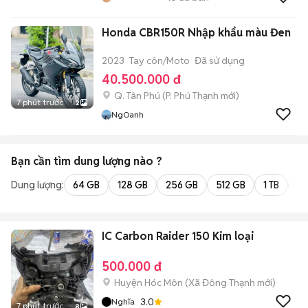
Honda CBR150R Nhập khẩu màu Đen
2023
Tay côn/Moto
Đã sử dụng
40.500.000 đ
Q. Tân Phú
(
P. Phú Thạnh
mới)
7 phút trước
2
NgOanh
Bạn cần tìm
dung lượng
nào ?
Dung lượng:
64 GB
128 GB
256 GB
512 GB
1 TB
2 
IC Carbon Raider 150 Kim loại
500.000 đ
Huyện Hóc Môn
(
Xã Đông Thạnh
mới)
3.0
Nghĩa
7 phút trước
8