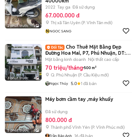
40000km
2022
Tay ga
Đã sử dụng
67.000.000 đ
Thị xã Tân Uyên
(
P. Vĩnh Tân
mới)
2 phút trước
2
N
NGOC SANG
Cho Thuê Mặt Bằng Đẹp
Đường Hoa Mai, P7, Phú Nhuận, DT:
8x20m
Mặt bằng kinh doanh
Nội thất cao cấp
70 triệu/tháng
500 m²
Q. Phú Nhuận
(
P. Cầu Kiệu
mới)
3 phút trước
4
5.0
1
đã bán
Ngọc Thúy
Máy bơm cầm tay ,máy khuấy
Đã sử dụng
800.000 đ
Thành phố Vĩnh Yên
(
P. Vĩnh Phúc
mới)
5 phút trước
3
16
đã bán
Trần Bảo Anh