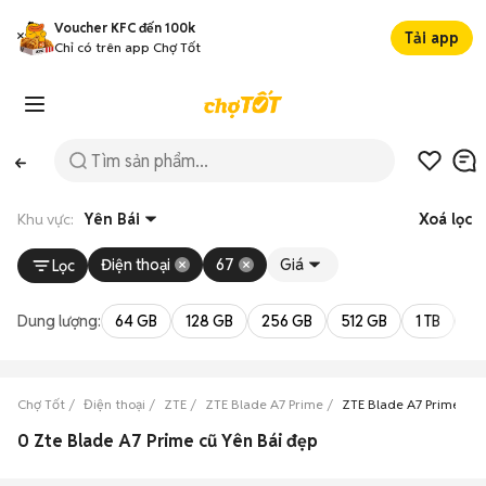
Voucher KFC đến 100k
Tải app
Chỉ có trên app Chợ Tốt
Khu vực:
Yên Bái
Xoá lọc
Điện thoại
67
Giá
Lọc
Dung lượng:
64 GB
128 GB
256 GB
512 GB
1 TB
2 
Chợ Tốt
Điện thoại
ZTE
ZTE Blade A7 Prime
ZTE Blade A7 Prime Yên
0 Zte Blade A7 Prime cũ Yên Bái đẹp