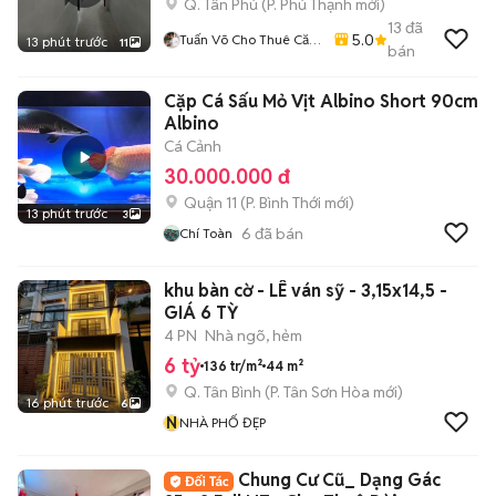
Q. Tân Phú
(
P. Phú Thạnh
mới)
13
đã
5.0
Tuấn Võ Cho Thuê Căn
13 phút trước
11
bán
Hộ Phòng Trọ
Cặp Cá Sấu Mỏ Vịt Albino Short 90cm
Albino
Cá Cảnh
30.000.000 đ
Quận 11
(
P. Bình Thới
mới)
13 phút trước
3
6
đã bán
Chí Toàn
khu bàn cờ - LÊ ván sỹ - 3,15x14,5 -
GIÁ 6 TỲ
4 PN
Nhà ngõ, hẻm
6 tỷ
136 tr/m²
44 m²
Q. Tân Bình
(
P. Tân Sơn Hòa
mới)
16 phút trước
6
N
NHÀ PHỐ ĐẸP
Chung Cư Cũ_ Dạng Gác