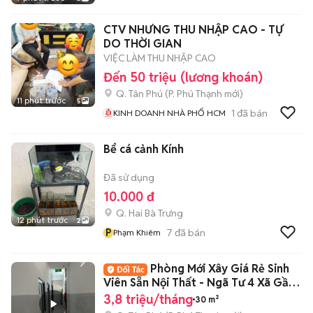
CTV NHƯNG THU NHẬP CAO - TỰ
DO THỜI GIAN
VIỆC LÀM THU NHẬP CAO
Đến 50 triệu (lương khoán)
Q. Tân Phú
(
P. Phú Thạnh
mới)
11 phút trước
5
1
đã bán
KINH DOANH NHÀ PHỐ HCM
Bể cá cảnh Kính
Đã sử dụng
10.000 đ
Q. Hai Bà Trưng
12 phút trước
2
P
7
đã bán
Phạm Khiêm
Phòng Mới Xây Giá Rẻ Sinh
Viên Sẵn Nội Thất - Ngã Tư 4 Xã Gần
ĐH VUH
3,8 triệu/tháng
30 m²