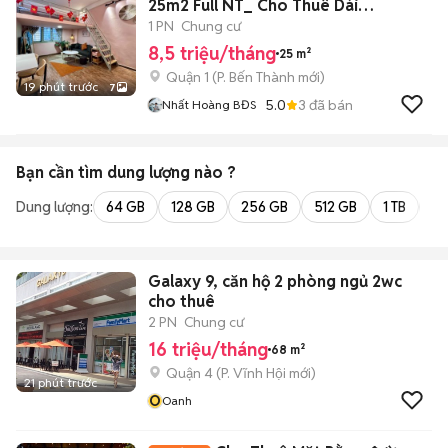
25m2 Full NT_ Cho Thuê Dài
Hạn_Ngay Chợ BThanh
1 PN
Chung cư
8,5 triệu/tháng
25 m²
Quận 1
(
P. Bến Thành
mới)
19 phút trước
7
5.0
3
đã bán
Nhất Hoàng BĐS
Bạn cần tìm
dung lượng
nào ?
Dung lượng:
64 GB
128 GB
256 GB
512 GB
1 TB
2 
Galaxy 9, căn hộ 2 phòng ngủ 2wc
cho thuê
2 PN
Chung cư
16 triệu/tháng
68 m²
Quận 4
(
P. Vĩnh Hội
mới)
21 phút trước
O
Oanh