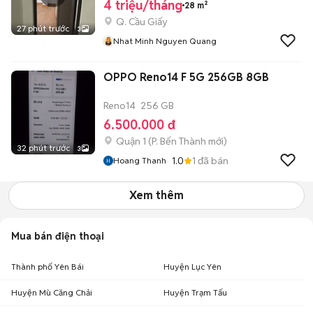
4 triệu/tháng
28 m²
Q. Cầu Giấy
27 phút trước
3
Nhat Minh Nguyen Quang
OPPO Reno14 F 5G 256GB 8GB
Reno14
256 GB
6.500.000 đ
Quận 1
(
P. Bến Thành
mới)
32 phút trước
3
1.0
1
đã bán
Hoang Thanh
Xem thêm
Mua bán điện thoại
Thành phố Yên Bái
Huyện Lục Yên
Huyện Mù Căng Chải
Huyện Trạm Tấu