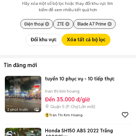
Hãy xóa một số bộ lọc hoặc thay đổi khu vực tìm 
kiếm để xem nhiều kết quả hơn
Điện thoại
ZTE
Blade A7 Prime
Đổi khu vực
Xóa tất cả bộ lọc
Tin đăng mới
tuyển 10 phục vụ - 10 tiếp thực
tran thi kim hoang
Đến 35.000 đ/giờ
Quận 5
(
P. Chợ Lớn
mới)
2 phút trước
1
t
Tran Thi Kim Hoang
Honda SH150 ABS 2022 Trắng