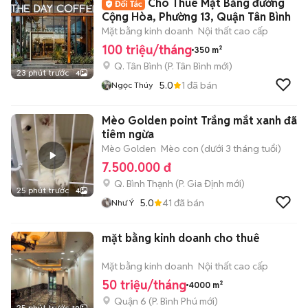
Cho Thuê Mặt Bằng đường
Cộng Hòa, Phường 13, Quận Tân Bình
Mặt bằng kinh doanh
Nội thất cao cấp
100 triệu/tháng
350 m²
Q. Tân Bình
(
P. Tân Bình
mới)
23 phút trước
4
5.0
1
đã bán
Ngọc Thúy
Mèo Golden point Trắng mắt xanh đã
tiêm ngừa
Mèo Golden
Mèo con (dưới 3 tháng tuổi)
7.500.000 đ
Q. Bình Thạnh
(
P. Gia Định
mới)
25 phút trước
4
5.0
41
đã bán
Như Ý
mặt bằng kinh doanh cho thuê
Mặt bằng kinh doanh
Nội thất cao cấp
50 triệu/tháng
4000 m²
Quận 6
(
P. Bình Phú
mới)
25 phút trước