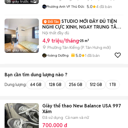
38 giây trước
15
5.0
4
đã bán
Phương Anh VF Thủ Đức
STUDIO MỚI ĐẦY ĐỦ TIỆN
NGHI CỰC XINH, NGAY TRUNG TÂM
Q7 SÁT Q4 Q1
Nội thất đầy đủ
4,9 triệu/tháng
25 m²
Phường Tân Kiểng
(
P. Tân Hưng
mới)
38 giây trước
5
5.0
1
đã bán
Hoàng Dưỡng
Bạn cần tìm
dung lượng
nào ?
Dung lượng:
64 GB
128 GB
256 GB
512 GB
1 TB
2 
Giày thể thao New Balance USA 997
Xám
Đã sử dụng
Cả nam và nữ
700.000 đ