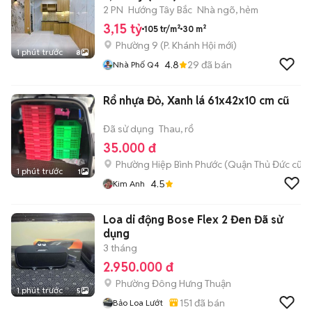
2 PN
Hướng Tây Bắc
Nhà ngõ, hẻm
3,15 tỷ
105 tr/m²
30 m²
Phường 9
(
P. Khánh Hội
mới)
1 phút trước
8
4.8
29
đã bán
Nhà Phố Q4
Rổ nhựa Đỏ, Xanh lá 61x42x10 cm cũ
Đã sử dụng
Thau, rổ
35.000 đ
Phường Hiệp Bình Phước (Quận Thủ Đức cũ)
1 phút trước
1
4.5
Kim Anh
Loa di động Bose Flex 2 Đen Đã sử
dụng
3 tháng
2.950.000 đ
Phường Đông Hưng Thuận
1 phút trước
5
151
đã bán
Bảo Loa Lướt