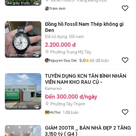
Xã An Hòa
(
P. Trảng Bàng
mới)
44 giây trước
5
Trâm Anh
Đồng hồ Fossil Nam Thép không gỉ
Đen
Đã sử dụng
Đồ nam
2.200.000 đ
Phường Trung Mỹ Tây
1 phút trước
4
5.0
46
đã bán
Nguyen Duy Dai
TUYỂN DỤNG KCN TÂN BÌNH NHÂN
VIÊN NAM KHO RAU CỦ -
Kamereo
Đến 300.000 đ/ngày
Phường Tây Thạnh
1 phút trước
1
M
1
đã bán
Ms.Thư
GIẢM 200TR _ BÁN NHÀ ĐẸP 2 TẦNG
3,150 tỷ ( Q4 )