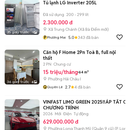
Tủ lạnh LG Inverter 205L
Đã sử dụng
200 - 299 lít
2.300.000 đ
Xã Trung Chánh
(
Xã Bà Điểm
mới)
35 giây trước
1
P
5.0
343
đã bán
Phương Mai
Căn hộ F Home 2Pn Toà B, full nội
thất
2 PN
Chung cư
15 triệu/tháng
64 m²
Phường Hải Châu I
36 giây trước
6
Q
2.7
4
đã bán
Quyên Lê
VINFAST LIMO GREEN 2025‼️ÁP TẤT CẢ
CHƯƠNG TRÌNH
2026
Mới
Điện
Tự động
629.000.000 đ
Phường Long Thạnh Mỹ (Quận 9 cũ)
(
P. Long