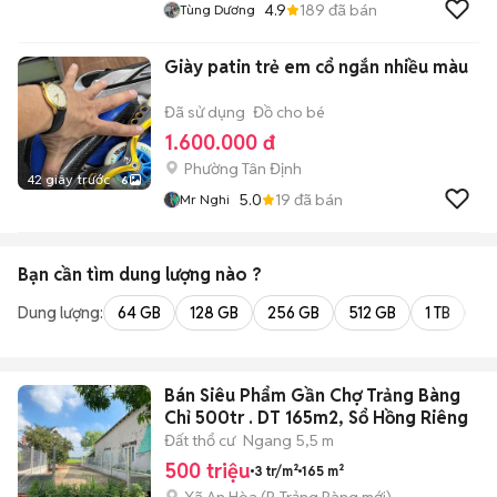
4.9
189
đã bán
Tùng Dương
Giày patin trẻ em cổ ngắn nhiều màu
Đã sử dụng
Đồ cho bé
1.600.000 đ
Phường Tân Định
42 giây trước
6
5.0
19
đã bán
Mr Nghi
Bạn cần tìm
dung lượng
nào ?
Dung lượng:
64 GB
128 GB
256 GB
512 GB
1 TB
2 
Bán Siêu Phẩm Gần Chợ Trảng Bàng
Chỉ 500tr . DT 165m2, Sổ Hồng Riêng
Đất thổ cư
Ngang 5,5 m
500 triệu
3 tr/m²
165 m²