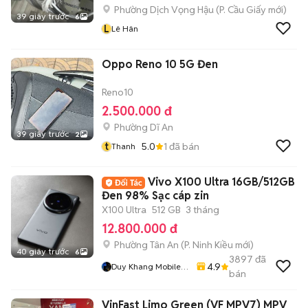
Phường Dịch Vọng Hậu
(
P. Cầu Giấy
mới)
39 giây trước
6
L
Lê Hân
Oppo Reno 10 5G Đen
Reno10
2.500.000 đ
Phường Dĩ An
39 giây trước
2
t
5.0
1
đã bán
Thanh
Vivo X100 Ultra 16GB/512GB
Đen 98% Sạc cáp zin
X100 Ultra
512 GB
3 tháng
12.800.000 đ
Phường Tân An
(
P. Ninh Kiều
mới)
40 giây trước
6
3897
đã
4.9
Duy Khang Mobile
bán
Cần Thơ
VinFast Limo Green (VF MPV7) MPV