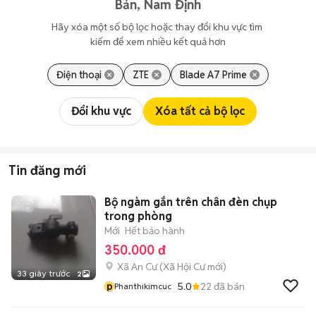
Bản, Nam Định
Hãy xóa một số bộ lọc hoặc thay đổi khu vực tìm 
kiếm để xem nhiều kết quả hơn
Điện thoại
ZTE
Blade A7 Prime
Đổi khu vực
Xóa tất cả bộ lọc
Tin đăng mới
Bộ ngàm gắn trên chân đèn chụp
trong phòng
Mới
Hết bảo hành
350.000 đ
Xã An Cư
(
Xã Hội Cư
mới)
33 giây trước
2
p
5.0
22
đã bán
Phanthikimcuc