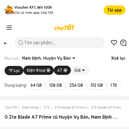
Voucher KFC đến 100k
Tải app
Chỉ có trên app Chợ Tốt
Khu vực:
Nam Định, Huyện Vụ Bản
Xoá lọc
Điện thoại
67
Giá
Lọc
Dung lượng:
64 GB
128 GB
256 GB
512 GB
1 TB
2 
Chợ Tốt
Điện thoại
ZTE
ZTE Blade A7 Prime
ZTE Blade A7 Prime Na
0 Zte Blade A7 Prime cũ Huyện Vụ Bản, Nam Định đẹp