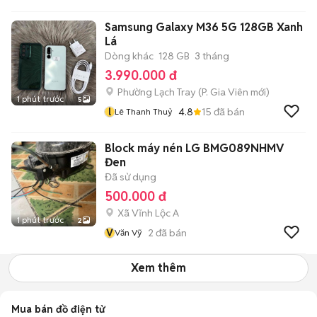
Samsung Galaxy M36 5G 128GB Xanh
Lá
Dòng khác
128 GB
3 tháng
3.990.000 đ
Phường Lạch Tray
(
P. Gia Viên
mới)
1 phút trước
5
l
4.8
15
đã bán
Lê Thanh Thuỷ
Block máy nén LG BMG089NHMV
Đen
Đã sử dụng
500.000 đ
Xã Vĩnh Lộc A
1 phút trước
2
V
2
đã bán
Văn Vỹ
Xem thêm
Mua bán đồ điện tử