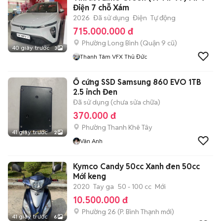
Điện 7 chỗ Xám
2026
Đã sử dụng
Điện
Tự động
715.000.000 đ
Phường Long Bình (Quận 9 cũ)
40 giây trước
3
Thanh Tâm VFX Thủ Đức
Ổ cứng SSD Samsung 860 EVO 1TB
2.5 inch Đen
Đã sử dụng (chưa sửa chữa)
370.000 đ
Phường Thanh Khê Tây
41 giây trước
2
Vân Anh
Kymco Candy 50cc Xanh đen 50cc
Mới keng
2020
Tay ga
50 - 100 cc
Mới
10.500.000 đ
Phường 26
(
P. Bình Thạnh
mới)
41 giây trước
6