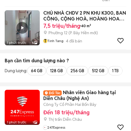
Tment800
CHỦ NHÀ CHDV 2 PN KHU K300, BAN
CÔNG, CỘNG HOÀ, HOÀNG HOA
THÁM
7,5 triệu/tháng
40 m²
Phường 12
(
P. Bảy Hiền
mới)
T
4
đã bán
Tinh Tang
1 phút trước
5
Bạn cần tìm
dung lượng
nào ?
Dung lượng:
64 GB
128 GB
256 GB
512 GB
1 TB
2 
Nhân viên Giao hàng tại
Diễn Châu (Nghệ An)
Công Ty Cổ Phần Hai Bốn Bảy
Đến 18 triệu/tháng
Thị trấn Diễn Châu
1 phút trước
1
247Express