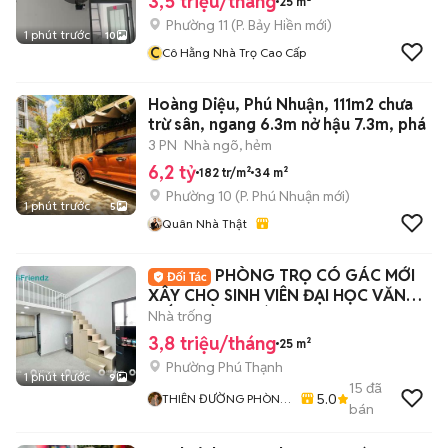
3,5 triệu/tháng
25 m²
Phường 11
(
P. Bảy Hiền
mới)
1 phút trước
10
C
Cô Hằng Nhà Trọ Cao Cấp
Hoàng Diệu, Phú Nhuận, 111m2 chưa
trừ sân, ngang 6.3m nở hậu 7.3m, phá
3 PN
Nhà ngõ, hẻm
6,2 tỷ
182 tr/m²
34 m²
Phường 10
(
P. Phú Nhuận
mới)
1 phút trước
5
Quân Nhà Thật
PHÒNG TRỌ CÓ GÁC MỚI
XÂY CHO SINH VIÊN ĐẠI HỌC VĂN
HIẾN - HỒNG BÀNG
Nhà trống
3,8 triệu/tháng
25 m²
Phường Phú Thạnh
1 phút trước
9
15
đã
5.0
THIÊN ĐƯỜNG PHÒNG
bán
TRỌ - ALO HOME