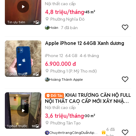
Nội thất cao cấp
4,8 triệu/tháng
45 m²
Phường Nghĩa Đô
Tin ưu tiên
7
7
đã bán
Hoàn
Apple iPhone 12 64GB Xanh dương
iPhone 12
64 GB
4-6 tháng
6.900.000 đ
Phường 1
(
P. Mỹ Tho
mới)
1 phút trước
6
Hoàng Thành Apple
KHAI TRƯƠNG CĂN HỘ FULL
NỘI THẤT CAO CẤP MỚI XÂY NHẬN
GIỮ PHÒNG ĐẦU T8
Nội thất cao cấp
3,6 triệu/tháng
30 m²
Phường Tân Tạo
1 phút trước
10
6
đã
ChuyêntrangCôngDuẩnApar
bán