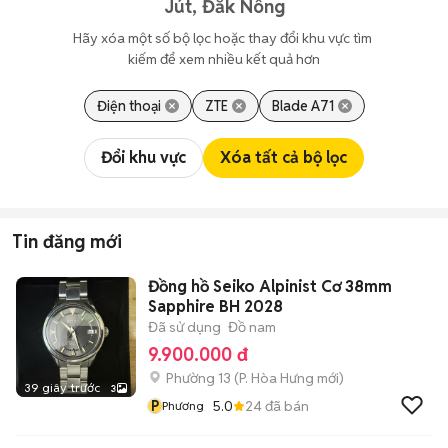
Jút, Đắk Nông
Hãy xóa một số bộ lọc hoặc thay đổi khu vực tìm 
kiếm để xem nhiều kết quả hơn
Điện thoại
ZTE
Blade A71
Đổi khu vực
Xóa tất cả bộ lọc
Tin đăng mới
Đồng hồ Seiko Alpinist Cơ 38mm
Sapphire BH 2028
Đã sử dụng
Đồ nam
9.900.000 đ
Phường 13
(
P. Hòa Hưng
mới)
39 giây trước
3
P
5.0
24
đã bán
Phương