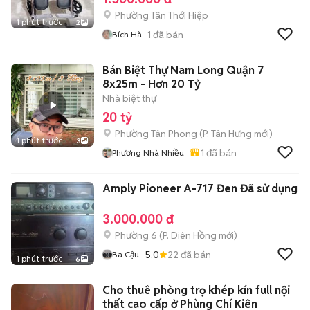
Phường Tân Thới Hiệp
1 phút trước
2
1
đã bán
Bích Hà
Bán Biệt Thự Nam Long Quận 7
8x25m - Hơn 20 Tỷ
Nhà biệt thự
20 tỷ
Phường Tân Phong
(
P. Tân Hưng
mới)
1 phút trước
3
1
đã bán
Phương Nhà Nhiều
Amply Pioneer A-717 Đen Đã sử dụng
3.000.000 đ
Phường 6
(
P. Diên Hồng
mới)
5.0
22
đã bán
Ba Cậu
1 phút trước
6
Cho thuê phòng trọ khép kín full nội
thất cao cấp ở Phùng Chí Kiên