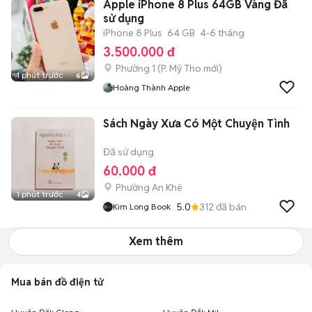
Apple iPhone 8 Plus 64GB Vàng Đã
sử dụng
iPhone 8 Plus
64 GB
4-6 tháng
3.500.000 đ
Phường 1
(
P. Mỹ Tho
mới)
1 phút trước
6
Hoàng Thành Apple
Sách Ngày Xưa Có Một Chuyện Tình
Đã sử dụng
60.000 đ
Phường An Khê
1 phút trước
4
5.0
312
đã bán
Kim Long Book
Xem thêm
Mua bán đồ điện tử