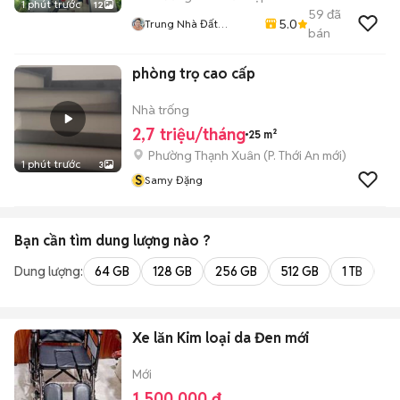
1 phút trước
12
59
đã
5.0
Trung Nhà Đất
bán
0901888734
phòng trọ cao cấp
Nhà trống
2,7 triệu/tháng
25 m²
Phường Thạnh Xuân
(
P. Thới An
mới)
1 phút trước
3
S
Samy Đặng
Bạn cần tìm
dung lượng
nào ?
Dung lượng:
64 GB
128 GB
256 GB
512 GB
1 TB
2 
Xe lăn Kim loại da Đen mới
Mới
1.500.000 đ