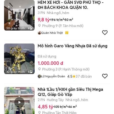
HẺM XE HƠI - GẦN SVĐ PHÚ THỌ -
ĐH BÁCH KHOA QUẬN 10.
3 PN
Nhà ngõ, hẻm
9,8 tỷ
196 tr/m²
50 m²
Phường 9
(
P. Tân Hòa
mới)
39 giây trước
9
Quân Nhà Thật
Mô hình Garo Vàng Nhựa Đã sử dụng
Đã sử dụng
1.000.000 đ
Phường 3
(
P. Hạnh Thông
mới)
42 giây trước
5
4.5
37
đã bán
Lữ Nguyễn Đoàn
Nhà 1Lầu 1/HXH gần Siêu Thị Mega
Q12, Giáp Gò Vấp
2 PN
Hướng Tây
Nhà ngõ, hẻm
4,85 tỷ
105 tr/m²
46 m²
Phường Tân Thới Hiệp