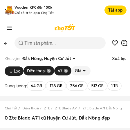
Voucher KFC đến 100k
Tải app
Chỉ có trên app Chợ Tốt
Khu vực:
Đắk Nông, Huyện Cư Jút
Xoá lọc
Điện thoại
67
Giá
Lọc
Dung lượng:
64 GB
128 GB
256 GB
512 GB
1 TB
2 
Chợ Tốt
Điện thoại
ZTE
ZTE Blade A71
ZTE Blade A71 Đắk Nông
Z
0 Zte Blade A71 cũ Huyện Cư Jút, Đắk Nông đẹp