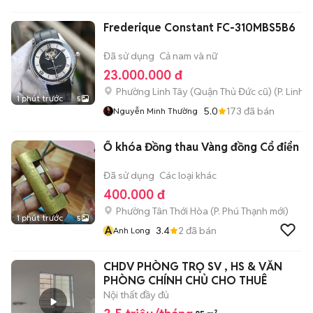
Frederique Constant FC-310MBS5B6
Đã sử dụng
Cả nam và nữ
23.000.000 đ
Phường Linh Tây (Quận Thủ Đức cũ)
(
P. Linh 
1 phút trước
5
5.0
173
đã bán
Nguyễn Minh Thường
Ổ khóa Đồng thau Vàng đồng Cổ điển
Đã sử dụng
Các loại khác
400.000 đ
Phường Tân Thới Hòa
(
P. Phú Thạnh
mới)
1 phút trước
5
A
3.4
2
đã bán
Anh Long
CHDV PHÒNG TRỌ SV , HS & VĂN
PHÒNG CHÍNH CHỦ CHO THUÊ
Nội thất đầy đủ