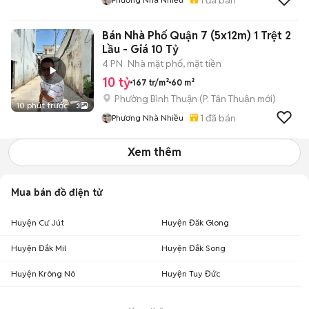
Bán Nhà Phố Quận 7 (5x12m) 1 Trệt 2
Lầu - Giá 10 Tỷ
4 PN
Nhà mặt phố, mặt tiền
10 tỷ
167 tr/m²
60 m²
Phường Bình Thuận
(
P. Tân Thuận
mới)
10 phút trước
3
1
đã bán
Phương Nhà Nhiều
Xem thêm
Mua bán đồ điện tử
Huyện Cư Jút
Huyện Đăk Glong
Huyện Đắk Mil
Huyện Đắk Song
Huyện Krông Nô
Huyện Tuy Đức