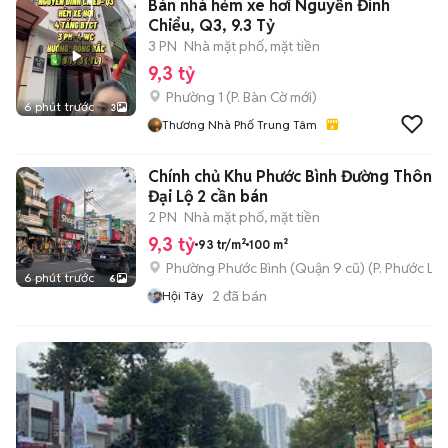
Bán nhà hẻm xe hơi Nguyễn Đình
Chiểu, Q3, 9.3 Tỷ
3 PN
Nhà mặt phố, mặt tiền
9,3 tỷ
Phường 1
(
P. Bàn Cờ
mới)
6 phút trước
3
Thương Nhà Phố Trung Tâm
Chính chủ Khu Phước Bình Đường Thông cạnh
Đại Lộ 2 cần bán
2 PN
Nhà mặt phố, mặt tiền
9,3 tỷ
93 tr/m²
100 m²
Phường Phước Bình (Quận 9 cũ)
(
P. Phước Lo
6 phút trước
6
2
đã bán
Hội Tây