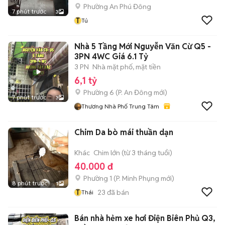
Phường An Phú Đông
7 phút trước
3
T
Tú
Nhà 5 Tầng Mới Nguyễn Văn Cừ Q5 -
3PN 4WC Giá 6.1 Tỷ
3 PN
Nhà mặt phố, mặt tiền
6,1 tỷ
Phường 6
(
P. An Đông
mới)
7 phút trước
3
Thương Nhà Phố Trung Tâm
Chim Da bò mái thuần dạn
Khác
Chim lớn (từ 3 tháng tuổi)
40.000 đ
Phường 1
(
P. Minh Phụng
mới)
8 phút trước
1
T
23
đã bán
Thái
Bán nhà hẻm xe hơi Điện Biên Phủ Q3,