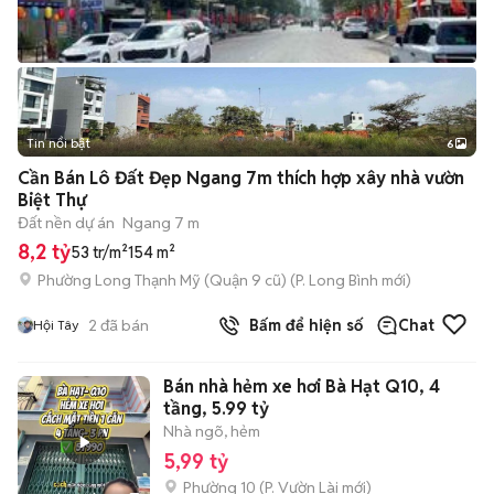
Tin nổi bật
6
+
2
Cần Bán Lô Đất Đẹp Ngang 7m thích hợp xây nhà vườn
Biệt Thự
Đất nền dự án
Ngang 7 m
8,2 tỷ
53 tr/m²
154 m²
Phường Long Thạnh Mỹ (Quận 9 cũ)
(
P. Long Bình
mới)
2
đã bán
Bấm để hiện số
Chat
Hội Tây
Bán nhà hẻm xe hơi Bà Hạt Q10, 4
tầng, 5.99 tỷ
Nhà ngõ, hẻm
5,99 tỷ
Phường 10
(
P. Vườn Lài
mới)