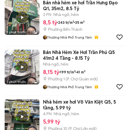
Bán nhà hẻm xe hơi Trần Hưng Đạo
Q1, 35m2, 8.5 Tỷ
2 PN
Nhà ngõ, hẻm
8,5 tỷ
243 tr/m²
35 m²
Phường Bến Thành
1 phút trước
3
Thương Nhà Phố Trung Tâm
Bán Nhà Hẻm Xe Hơi Trần Phú Q5
41m2 4 Tầng - 8.15 Tỷ
Nhà ngõ, hẻm
8,15 tỷ
199 tr/m²
41 m²
Phường 1
(
P. Chợ Quán
mới)
1 phút trước
3
Thương Nhà Phố Trung Tâm
Nhà hẻm xe hơi Võ Văn Kiệt Q5, 5
tầng, 5.99 tỷ
4 PN
Nhà ngõ, hẻm
5,99 tỷ
Phường 10
(
P. Chợ Lớn
mới)