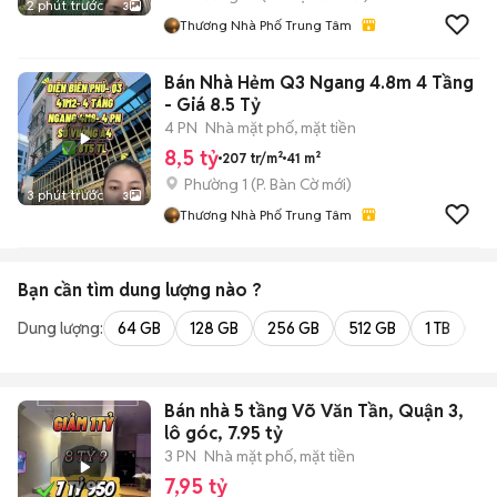
2 phút trước
3
Thương Nhà Phố Trung Tâm
Bán Nhà Hẻm Q3 Ngang 4.8m 4 Tầng
- Giá 8.5 Tỷ
4 PN
Nhà mặt phố, mặt tiền
8,5 tỷ
207 tr/m²
41 m²
Phường 1
(
P. Bàn Cờ
mới)
3 phút trước
3
Thương Nhà Phố Trung Tâm
Bạn cần tìm
dung lượng
nào ?
Dung lượng:
64 GB
128 GB
256 GB
512 GB
1 TB
2 
Bán nhà 5 tầng Võ Văn Tần, Quận 3,
lô góc, 7.95 tỷ
3 PN
Nhà mặt phố, mặt tiền
7,95 tỷ