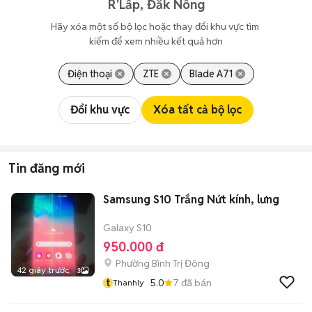
R'Lấp, Đắk Nông
Hãy xóa một số bộ lọc hoặc thay đổi khu vực tìm 
kiếm để xem nhiều kết quả hơn
Điện thoại
ZTE
Blade A71
Đổi khu vực
Xóa tất cả bộ lọc
Tin đăng mới
Samsung S10 Trắng Nứt kính, lưng
Galaxy S10
950.000 đ
Phường Bình Trị Đông
42 giây trước
3
t
5.0
7
đã bán
Thanhly