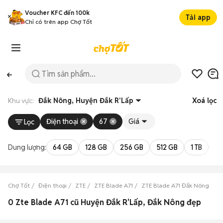
Voucher KFC đến 100k
Tải app
Chỉ có trên app Chợ Tốt
Khu vực:
Đắk Nông, Huyện Đắk R'Lấp
Xoá lọc
Điện thoại
67
Giá
Lọc
Dung lượng:
64 GB
128 GB
256 GB
512 GB
1 TB
2 
Chợ Tốt
Điện thoại
ZTE
ZTE Blade A71
ZTE Blade A71 Đắk Nông
Z
0 Zte Blade A71 cũ Huyện Đắk R'Lấp, Đắk Nông đẹp