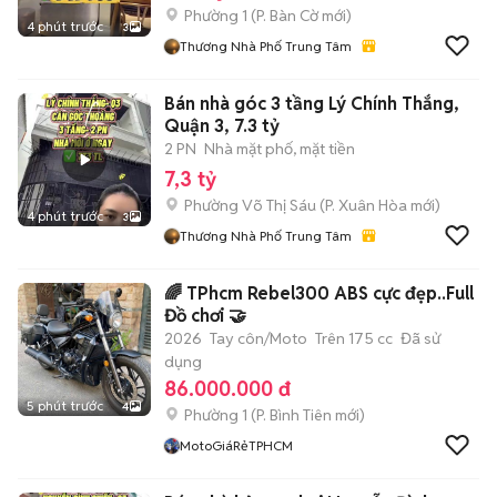
Phường 1
(
P. Bàn Cờ
mới)
4 phút trước
3
Thương Nhà Phố Trung Tâm
Bán nhà góc 3 tầng Lý Chính Thắng,
Quận 3, 7.3 tỷ
2 PN
Nhà mặt phố, mặt tiền
7,3 tỷ
Phường Võ Thị Sáu
(
P. Xuân Hòa
mới)
4 phút trước
3
Thương Nhà Phố Trung Tâm
🌈 TPhcm Rebel300 ABS cực đẹp..Full
Đồ chơi 🤝
2026
Tay côn/Moto
Trên 175 cc
Đã sử
dụng
86.000.000 đ
5 phút trước
4
Phường 1
(
P. Bình Tiên
mới)
MotoGiáRẻTPHCM