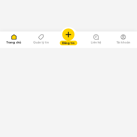
Trang chủ
Quản lý tin
Liên hệ
Tài khoản
Đăng tin
109.000 Bình chọn
Tải ứng dụng Chợ Tốt
Về Chợ Tốt
Quy chế sàn
Chính sách bảo mật
Giải quyết tranh chấp
CÔNG TY TNHH CHỢ TỐT - Người đại diện theo pháp luật: