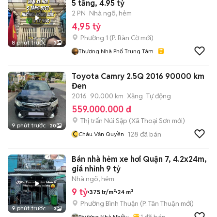
5 tầng, 4.95 tỷ
2 PN
Nhà ngõ, hẻm
4,95 tỷ
Phường 1
(
P. Bàn Cờ
mới)
8 phút trước
3
Thương Nhà Phố Trung Tâm
Toyota Camry 2.5Q 2016 90000 km
Đen
2016
90.000 km
Xăng
Tự động
559.000.000 đ
Thị trấn Núi Sập
(
Xã Thoại Sơn
mới)
9 phút trước
20
C
128
đã bán
Châu Văn Quyền
Bán nhà hẻm xe hơi Quận 7, 4.2x24m,
giá nhỉnh 9 tỷ
Nhà ngõ, hẻm
9 tỷ
375 tr/m²
24 m²
Phường Bình Thuận
(
P. Tân Thuận
mới)
9 phút trước
3
1
đã bán
Phương Nhà Nhiều