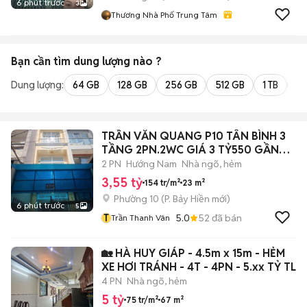
6 phút trước
3
Thương Nhà Phố Trung Tâm
Bạn cần tìm
dung lượng
nào ?
Dung lượng:
64 GB
128 GB
256 GB
512 GB
1 TB
2 
TRẦN VĂN QUANG P10 TÂN BÌNH 3
TẦNG 2PN.2WC GIÁ 3 TỶ550 GẦN
CHỢ
2 PN
Hướng Nam
Nhà ngõ, hẻm
3,55 tỷ
154 tr/m²
23 m²
Phường 10
(
P. Bảy Hiền
mới)
6 phút trước
5
T
5.0
52
đã bán
Trần Thanh Vân
🏡 HÀ HUY GIÁP - 4.5m x 15m - HẺM
XE HƠI TRÁNH - 4T - 4PN - 5.xx TỶ TL
4 PN
Nhà ngõ, hẻm
5 tỷ
75 tr/m²
67 m²