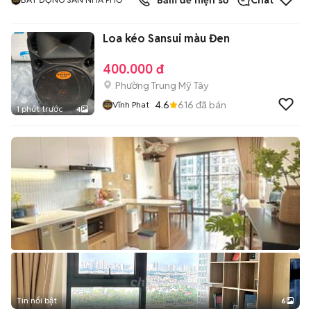
Bấm để hiện số
Chat
Loa kéo Sansui màu Đen
400.000 đ
Phường Trung Mỹ Tây
4.6
616
đã bán
Vĩnh Phat
1 phút trước
4
Tin nổi bật
6