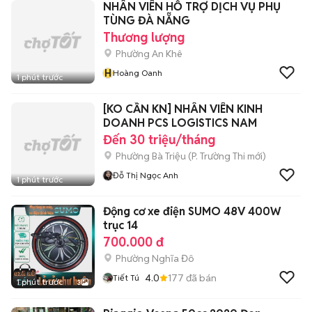
NHÂN VIÊN HỖ TRỢ DỊCH VỤ PHỤ
TÙNG ĐÀ NẴNG
Thương lượng
Phường An Khê
H
Hoàng Oanh
1 phút trước
[KO CẦN KN] NHÂN VIÊN KINH
DOANH PCS LOGISTICS NAM
Đến 30 triệu/tháng
Phường Bà Triệu
(
P. Trường Thi
mới)
Đỗ Thị Ngọc Anh
1 phút trước
Động cơ xe điện SUMO 48V 400W
trục 14
700.000 đ
Phường Nghĩa Đô
4.0
177
đã bán
Tiết Tú
1 phút trước
3