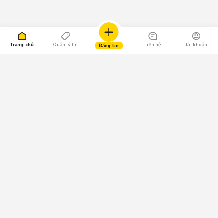
Trang chủ
Quản lý tin
Liên hệ
Tài khoản
Đăng tin
109.000 Bình chọn
Tải ứng dụng Chợ Tốt
Về Chợ Tốt
Quy chế sàn
Chính sách bảo mật
Giải quyết tranh chấp
CÔNG TY TNHH CHỢ TỐT - Người đại diện theo pháp luật:
Nguyễn Trọng Tấn; GPDKKD: 0312120782 do Sở KH & ĐT TP.HCM cấp ngày
11/01/2013;
GPMXH: 185/GP-BTTTT do Bộ Thông tin và Truyền thông