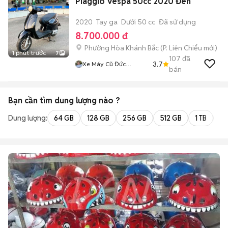
Piaggio Vespa 50cc 2020 Đen
2020
Tay ga
Dưới 50 cc
Đã sử dụng
8.700.000 đ
Phường Hòa Khánh Bắc
(
P. Liên Chiểu
mới)
1 phút trước
7
107
đã
3.7
Xe Máy Cũ Đức
bán
Nguyễn
Bạn cần tìm
dung lượng
nào ?
Dung lượng:
64 GB
128 GB
256 GB
512 GB
1 TB
2 