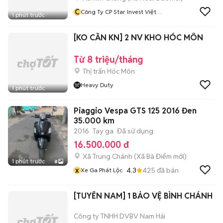
C
Công Ty CP Star Invest Việt
1 phút trước
Nam
[KO CẦN KN] 2 NV KHO HÓC MÔN
Từ 8 triệu/tháng
Thị trấn Hóc Môn
Heavy Duty
1 phút trước
Piaggio Vespa GTS 125 2016 Đen
35.000 km
2016
Tay ga
Đã sử dụng
16.500.000 đ
Xã Trung Chánh
(
Xã Bà Điểm
mới)
1 phút trước
8
x
4.3
425
đã bán
Xe Ga Phát Lộc
[TUYỂN NAM] 1 BẢO VỆ BÌNH CHÁNH
Công ty TNHH DVBV Nam Hải