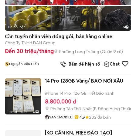
Tin nổi bật
5
Cần tuyển nhân viên đóng gói, bán hàng online:
Công Ty TNHH DAN Group
Đến 30 triệu/tháng
Phường Long Trường (Quận 9 cũ)
N
Bấm để hiện số
Chat
Nguyễn Văn Hiếu
14 Pro 128GB Vàng/ BAO NƠI XẤU
iPhone 14 Pro
128 GB
Hết bảo hành
8.800.000 đ
Phường Tân Thới Nhất
(
P. Đông Hưng Thuận
m
1 phút trước
6
4.9
202
đã bán
SANGMOBILE
[KO CẦN KN, FREE ĐÀO TẠO]