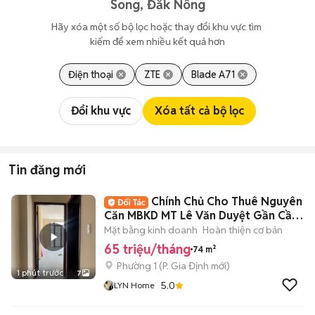
Song, Đắk Nông
Hãy xóa một số bộ lọc hoặc thay đổi khu vực tìm 
kiếm để xem nhiều kết quả hơn
Điện thoại
ZTE
Blade A71
Đổi khu vực
Xóa tất cả bộ lọc
Tin đăng mới
Chính Chủ Cho Thuê Nguyên
Căn MBKD MT Lê Văn Duyệt Gần Cầu
Bông_6 Tâng
Mặt bằng kinh doanh
Hoàn thiện cơ bản
65 triệu/tháng
74 m²
Phường 1
(
P. Gia Định
mới)
1 phút trước
7
5.0
LYN Home