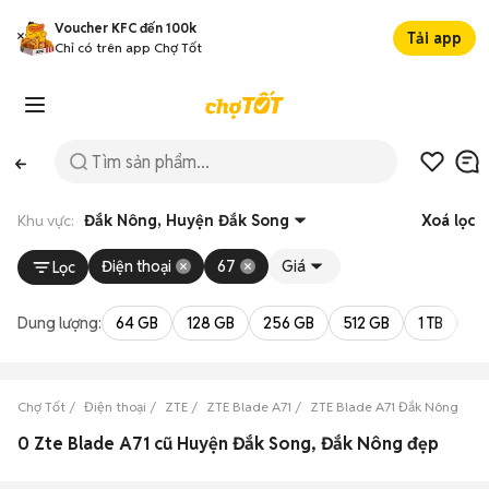
Voucher KFC đến 100k
Tải app
Chỉ có trên app Chợ Tốt
Khu vực:
Đắk Nông, Huyện Đắk Song
Xoá lọc
Điện thoại
67
Giá
Lọc
Dung lượng:
64 GB
128 GB
256 GB
512 GB
1 TB
2 
Chợ Tốt
Điện thoại
ZTE
ZTE Blade A71
ZTE Blade A71 Đắk Nông
Z
0 Zte Blade A71 cũ Huyện Đắk Song, Đắk Nông đẹp