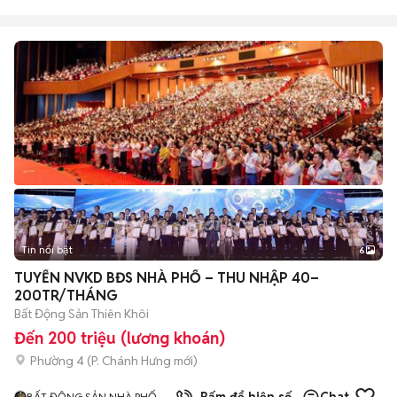
Tin nổi bật
6
+
2
TUYỂN NVKD BĐS NHÀ PHỐ – THU NHẬP 40–
200TR/THÁNG
Bất Động Sản Thiên Khôi
Đến 200 triệu (lương khoán)
Phường 4
(
P. Chánh Hưng
mới)
BẤT ĐỘNG SẢN NHÀ PHỐ