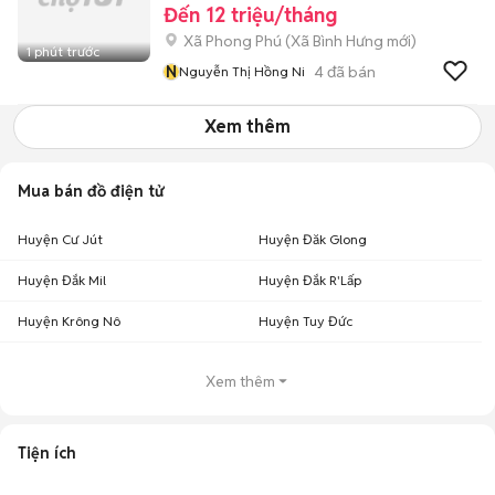
Đến 12 triệu/tháng
Xã Phong Phú
(
Xã Bình Hưng
mới)
1 phút trước
N
4
đã bán
Nguyễn Thị Hồng Ni
Xem thêm
Mua bán đồ điện tử
Huyện Cư Jút
Huyện Đăk Glong
Huyện Đắk Mil
Huyện Đắk R'Lấp
Huyện Krông Nô
Huyện Tuy Đức
Xem thêm
Tiện ích