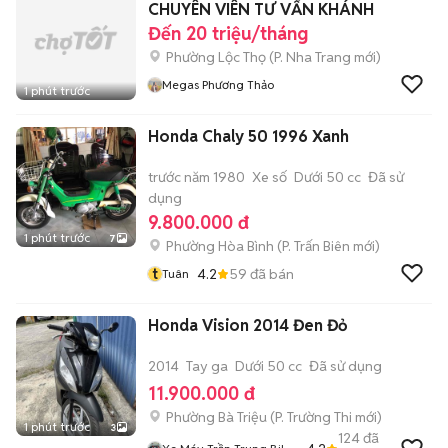
CHUYÊN VIÊN TƯ VẤN KHÁNH
Đến 20 triệu/tháng
Phường Lộc Thọ
(
P. Nha Trang
mới)
Megas Phương Thảo
1 phút trước
Honda Chaly 50 1996 Xanh
trước năm 1980
Xe số
Dưới 50 cc
Đã sử
dụng
9.800.000 đ
1 phút trước
7
Phường Hòa Bình
(
P. Trấn Biên
mới)
t
4.2
59
đã bán
Tuân
Honda Vision 2014 Đen Đỏ
2014
Tay ga
Dưới 50 cc
Đã sử dụng
11.900.000 đ
Phường Bà Triệu
(
P. Trường Thi
mới)
1 phút trước
3
124
đã