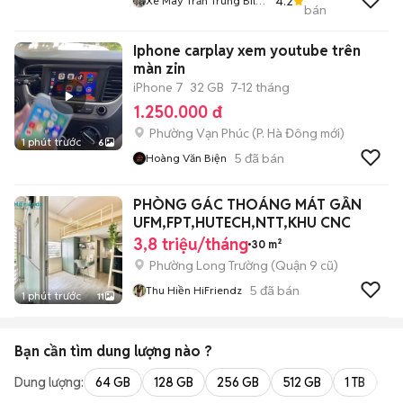
4.2
Xe Máy Trần Trung Bil
bán
7002
Iphone carplay xem youtube trên
màn zin
iPhone 7
32 GB
7-12 tháng
1.250.000 đ
Phường Vạn Phúc
(
P. Hà Đông
mới)
1 phút trước
6
5
đã bán
Hoàng Văn Biện
PHÒNG GÁC THOÁNG MÁT GẦN
UFM,FPT,HUTECH,NTT,KHU CNC
3,8 triệu/tháng
30 m²
Phường Long Trường (Quận 9 cũ)
5
đã bán
Thu Hiền HiFriendz
1 phút trước
11
Bạn cần tìm
dung lượng
nào ?
Dung lượng:
64 GB
128 GB
256 GB
512 GB
1 TB
2 