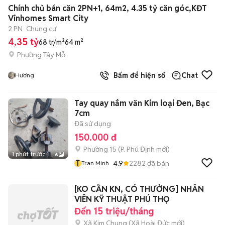
+
2
Chính chủ bán căn 2PN+1, 64m2, 4.35 tỷ căn góc,KĐT
Vinhomes Smart City
2 PN
Chung cư
4,35 tỷ
68 tr/m²
64 m²
Phường Tây Mỗ
Bấm để hiện số
Chat
Hương
Tay quay nắm văn Kim loại Đen, Bạc
7cm
Đã sử dụng
150.000 đ
Phường 15
(
P. Phú Định
mới)
1 phút trước
6
T
4.9
2282
đã bán
Tran Minh
[KO CẦN KN, CÓ THƯỞNG] NHÂN
VIÊN KỸ THUẬT PHÚ THỌ
Đến 15 triệu/tháng
Xã Kim Chung
(
Xã Hoài Đức
mới)