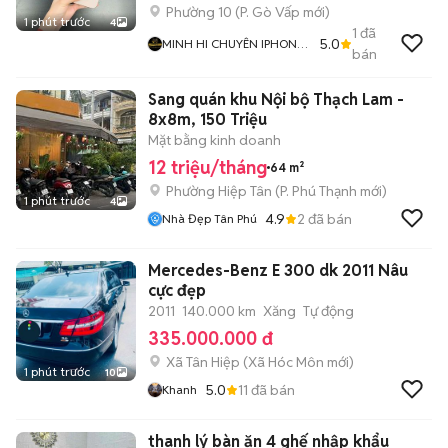
Phường 10
(
P. Gò Vấp
mới)
1 phút trước
4
1
đã
5.0
MINH HI CHUYÊN IPHONE
bán
ZIN GIÁ TỐT
Sang quán khu Nội bộ Thạch Lam -
8x8m, 150 Triệu
Mặt bằng kinh doanh
12 triệu/tháng
64 m²
Phường Hiệp Tân
(
P. Phú Thạnh
mới)
1 phút trước
4
4.9
2
đã bán
Nhà Đẹp Tân Phú
Mercedes-Benz E 300 dk 2011 Nâu
cực đẹp
2011
140.000 km
Xăng
Tự động
335.000.000 đ
Xã Tân Hiệp
(
Xã Hóc Môn
mới)
1 phút trước
10
5.0
11
đã bán
Khanh
thanh lý bàn ăn 4 ghế nhập khẩu