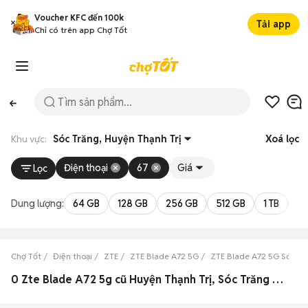
Voucher KFC đến 100k
Tải app
Chỉ có trên app Chợ Tốt
Khu vực:
Sóc Trăng, Huyện Thạnh Trị
Xoá lọc
Điện thoại
67
Giá
Lọc
Dung lượng:
64 GB
128 GB
256 GB
512 GB
1 TB
2 
Chợ Tốt
Điện thoại
ZTE
ZTE Blade A72 5G
ZTE Blade A72 5G Sóc Tr
0 Zte Blade A72 5g cũ Huyện Thạnh Trị, Sóc Trăng đẹp