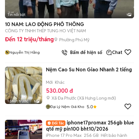
Tin nổi bật
1
10 NAM: LAO ĐỘNG PHỔ THÔNG
CÔNG TY TNHH THÉP TUNG HO VIỆT NAM
Đến 12 triệu/tháng
Phường Phú Mỹ
N
Bấm để hiện số
Chat
Nguyễn Thị Hằng
Nệm Cao Su Non Giao Nhanh 2 tiếng
Mới
Khác
530.000 đ
Xã Đa Phước
(
Xã Hưng Long
mới)
1 phút trước
5
5.0
Đại Lý Nệm Giá Kho
iphone17promax 256gb blue
qtế mỹ pin100 bht10/2026
iPhone 17 Pro Max
256 GB
Hết bảo hành