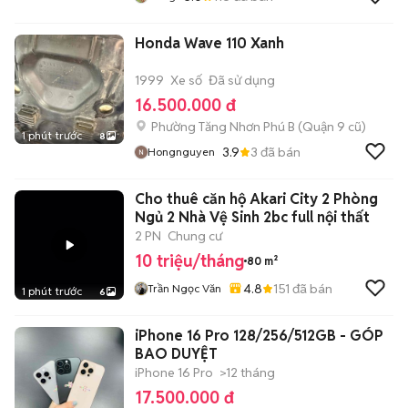
Honda Wave 110 Xanh
1999
Xe số
Đã sử dụng
16.500.000 đ
Phường Tăng Nhơn Phú B (Quận 9 cũ)
1 phút trước
8
3.9
3
đã bán
Hongnguyen
Cho thuê căn hộ Akari City 2 Phòng
Ngủ 2 Nhà Vệ Sinh 2bc full nội thất
2 PN
Chung cư
10 triệu/tháng
80 m²
4.8
151
đã bán
Trần Ngọc Văn
1 phút trước
6
iPhone 16 Pro 128/256/512GB - GÓP
BAO DUYỆT
iPhone 16 Pro
>12 tháng
17.500.000 đ