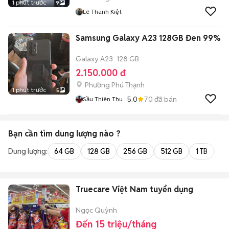
1 phút trước
9
Lê Thanh Kiệt
Samsung Galaxy A23 128GB Đen 99%
Galaxy A23
128 GB
2.150.000 đ
Phường Phú Thạnh
1 phút trước
5
5.0
70
đã bán
Sầu Thiên Thu
Bạn cần tìm
dung lượng
nào ?
Dung lượng:
64 GB
128 GB
256 GB
512 GB
1 TB
2 
Truecare Việt Nam tuyển dụng
Ngọc Quỳnh
Đến 15 triệu/tháng