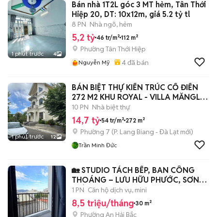
Bán nhà 1T2L góc 3 MT hẻm, Tân Thới
Hiệp 20, DT: 10x12m, giá 5.2 tỷ tl
8 PN
Nhà ngõ, hẻm
5,2 tỷ
46 tr/m²
112 m²
Phường Tân Thới Hiệp
1 phút trước
4
4
đã bán
Nguyễn Mỹ
BÁN BIỆT THỰ KIẾN TRÚC CỔ ĐIỂN
272 M2 KHU ROYAL - VILLA MĂNGLIN
P7
10 PN
Nhà biệt thự
14,7 tỷ
54 tr/m²
272 m²
Phường 7
(
P. Lang Biang - Đà Lạt
mới)
1 phút trước
12
Trần Minh Đức
🏡 STUDIO TÁCH BẾP, BAN CÔNG
THOÁNG – LƯU HỮU PHƯỚC, SƠN
TRÀ
1 PN
Căn hộ dịch vụ, mini
8,5 triệu/tháng
30 m²
Phường An Hải Bắc