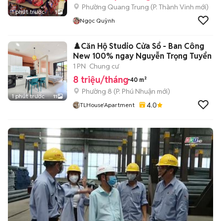
Phường Quang Trung
(
P. Thành Vinh
mới)
1 phút trước
1
Ngọc Quỳnh
♟️Căn Hộ Studio Cửa Sổ - Ban Công
New 100% ngay Nguyễn Trọng Tuyển
1 PN
Chung cư
8 triệu/tháng
40 m²
Phường 8
(
P. Phú Nhuận
mới)
1 phút trước
11
4.0
TLHouse’Apartment