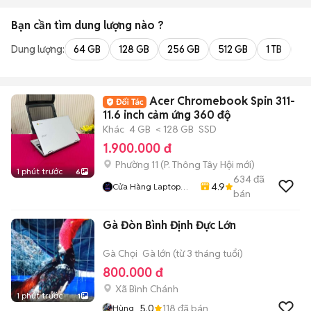
Bạn cần tìm
dung lượng
nào ?
Dung lượng:
64 GB
128 GB
256 GB
512 GB
1 TB
2 
Acer Chromebook Spin 311-
11.6 inch cảm ứng 360 độ
Khác
4 GB
< 128 GB
SSD
1.900.000 đ
Phường 11
(
P. Thông Tây Hội
mới)
1 phút trước
6
634
đã
4.9
Cửa Hàng Laptop
bán
Duong
Gà Đòn Bình Định Đực Lớn
Gà Chọi
Gà lớn (từ 3 tháng tuổi)
800.000 đ
Xã Bình Chánh
1 phút trước
1
5.0
118
đã bán
Hùng