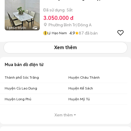
Đã sử dụng
Sắt
3.050.000 đ
Phường Bình Trị Đông A
1 phút trước
4
l
4.9
87
đã bán
Lý Hạo Nam
Xem thêm
Mua bán đồ điện tử
Thành phố Sóc Trăng
Huyện Châu Thành
Huyện Cù Lao Dung
Huyện Kế Sách
Huyện Long Phú
Huyện Mỹ Tú
Xem thêm