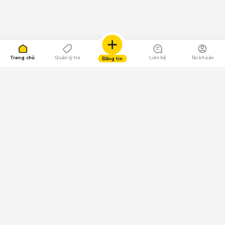
Trang chủ
Quản lý tin
Liên hệ
Tài khoản
Đăng tin
109.000 Bình chọn
Tải ứng dụng Chợ Tốt
Về Chợ Tốt
Quy chế sàn
Chính sách bảo mật
Giải quyết tranh chấp
CÔNG TY TNHH CHỢ TỐT - Người đại diện theo pháp luật:
Nguyễn Trọng Tấn; GPDKKD: 0312120782 do Sở KH & ĐT TP.HCM cấp ngày
11/01/2013;