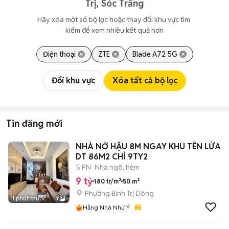
Trị, Sóc Trăng
Hãy xóa một số bộ lọc hoặc thay đổi khu vực tìm 
kiếm để xem nhiều kết quả hơn
Điện thoại
ZTE
Blade A72 5G
Đổi khu vực
Xóa tất cả bộ lọc
Tin đăng mới
NHÀ NỞ HẬU 8M NGAY KHU TÊN LỬA
DT 86M2 CHỈ 9TY2
5 PN
Nhà ngõ, hẻm
9 tỷ
180 tr/m²
50 m²
Phường Bình Trị Đông
1 phút trước
7
Hằng Nhà Như Ý