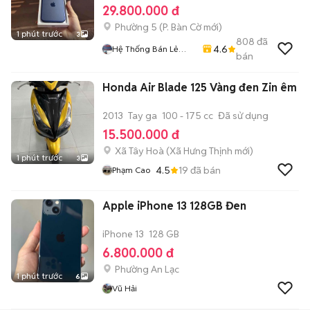
29.800.000 đ
Phường 5
(
P. Bàn Cờ
mới)
1 phút trước
3
808
đã
4.6
Hệ Thống Bán Lẻ
bán
Điện Thoại
SmartPhone Nam Á
Honda Air Blade 125 Vàng đen Zin êm
2013
Tay ga
100 - 175 cc
Đã sử dụng
15.500.000 đ
Xã Tây Hoà
(
Xã Hưng Thịnh
mới)
1 phút trước
3
4.5
19
đã bán
Phạm Cao
Apple iPhone 13 128GB Đen
iPhone 13
128 GB
6.800.000 đ
Phường An Lạc
1 phút trước
6
Vũ Hải