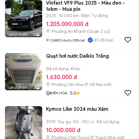
Vinfast VF9 Plus 2025 - Màu đen -
1vkm - Mua pin
2025
10.000 km
Điện
Tự động
1.205.000.000 đ
Phường An Khánh (Quận 2 cũ)
1 phút trước
13
45
đã bán
CAREO Auto Official
Quạt hơi nước Daikio Trắng
Đã sử dụng
Khác
1.630.000 đ
Phường Tân Hòa
(
P. Hố Nai
mới)
1 phút trước
2
5.0
BIÊN HÒA
Kymco Like 2024 màu Xám
2019
Tay ga
50 - 100 cc
Đã sử dụng
10.000.000 đ
Phường Vĩnh Trung
(
P. Thanh Khê
mới)