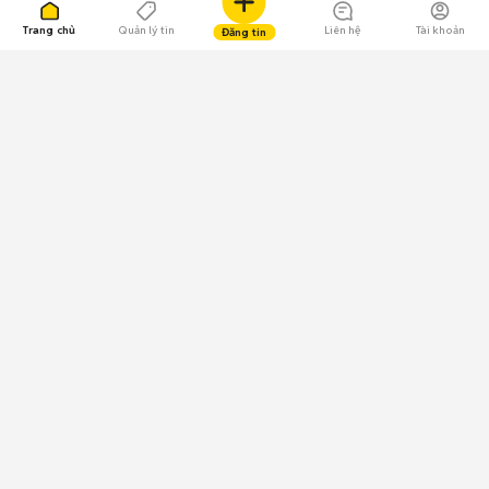
Trang chủ
Quản lý tin
Liên hệ
Tài khoản
Đăng tin
109.000 Bình chọn
Tải ứng dụng Chợ Tốt
Về Chợ Tốt
Quy chế sàn
Chính sách bảo mật
Giải quyết tranh chấp
CÔNG TY TNHH CHỢ TỐT - Người đại diện theo pháp luật:
Nguyễn Trọng Tấn; GPDKKD: 0312120782 do Sở KH & ĐT TP.HCM cấp ngày
11/01/2013;
GPMXH: 185/GP-BTTTT do Bộ Thông tin và Truyền thông
cấp ngày 09/07/2024 - Chịu trách nhiệm
nội dung: Trần Hoàng Ly.
Chính sách sử dụng
Địa chỉ: Tầng 18, Toà nhà UOA, Số 6 đường Tân Trào, Phường Tân Mỹ,
Thành phố Hồ Chí Minh, Việt Nam;