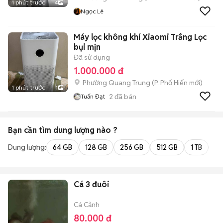
1 phút trước
4
Ngọc Lê
Máy lọc không khí Xiaomi Trắng Lọc
bụi mịn
Đã sử dụng
1.000.000 đ
Phường Quang Trung
(
P. Phố Hiến
mới)
1 phút trước
1
2
đã bán
Tuấn Đạt
Bạn cần tìm
dung lượng
nào ?
Dung lượng:
64 GB
128 GB
256 GB
512 GB
1 TB
2 
Cá 3 đuôi
Cá Cảnh
80.000 đ