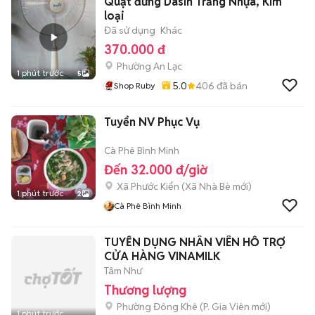
Quạt đứng Dasin Trắng Nhựa, Kim
loại
Đã sử dụng
Khác
370.000 đ
Phường An Lạc
1 phút trước
5
5.0
406
đã bán
Shop Ruby
Tuyển NV Phục Vụ
Cà Phê Bình Minh
Đến 32.000 đ/giờ
Xã Phước Kiển
(
Xã Nhà Bè
mới)
1 phút trước
2
Cà Phê Bình Minh
TUYỂN DỤNG NHÂN VIÊN HỖ TRỢ
CỬA HÀNG VINAMILK
Tâm Như
Thương lượng
Phường Đông Khê
(
P. Gia Viên
mới)
1 phút trước