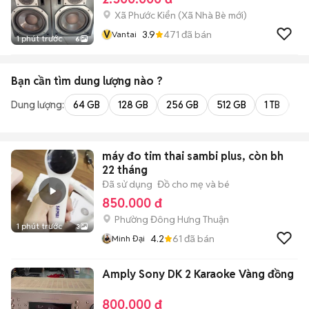
Xã Phước Kiển
(
Xã Nhà Bè
mới)
V
3.9
471
đã bán
Vantai
1 phút trước
6
Bạn cần tìm
dung lượng
nào ?
Dung lượng:
64 GB
128 GB
256 GB
512 GB
1 TB
2 
máy đo tim thai sambi plus, còn bh
22 tháng
Đã sử dụng
Đồ cho mẹ và bé
850.000 đ
Phường Đông Hưng Thuận
1 phút trước
3
4.2
61
đã bán
Minh Đại
Amply Sony DK 2 Karaoke Vàng đồng
800.000 đ