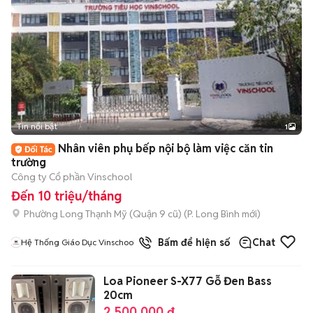
Tin nổi bật
1
Nhân viên phụ bếp nội bộ làm việc căn tin
trường
Công ty Cổ phần Vinschool
Đến 10 triệu/tháng
Phường Long Thạnh Mỹ (Quận 9 cũ)
(
P. Long Bình
mới)
Bấm để hiện số
Chat
Hệ Thống Giáo Dục Vinschool
Loa Pioneer S-X77 Gỗ Đen Bass
20cm
2.500.000 đ