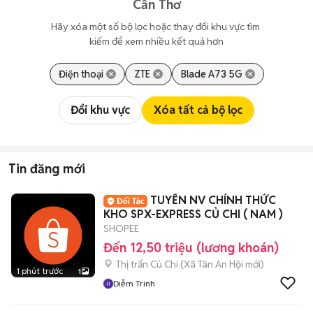
Cần Thơ
Hãy xóa một số bộ lọc hoặc thay đổi khu vực tìm 
kiếm để xem nhiều kết quả hơn
Điện thoại
ZTE
Blade A73 5G
Đổi khu vực
Xóa tất cả bộ lọc
Tin đăng mới
TUYỂN NV CHÍNH THỨC
KHO SPX-EXPRESS CỦ CHI ( NAM )
SHOPEE
Đến 12,50 triệu (lương khoán)
Thị trấn Củ Chi
(
Xã Tân An Hội
mới)
1 phút trước
1
Diễm Trinh