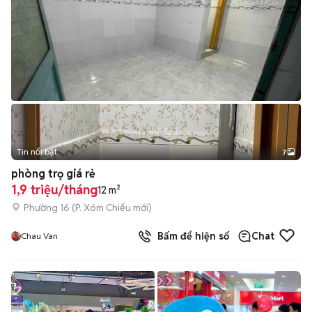
Tin nổi bật
7
+
2
phòng trọ giá rẻ
1,9 triệu/tháng
12 m²
Phường 16
(
P. Xóm Chiếu
mới)
Bấm để hiện số
Chat
Chau Van