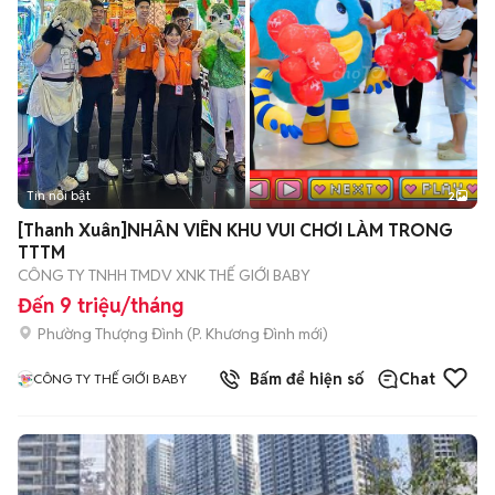
Tin nổi bật
2
[Thanh Xuân]NHÂN VIÊN KHU VUI CHƠI LÀM TRONG
TTTM
CÔNG TY TNHH TMDV XNK THẾ GIỚI BABY
Đến 9 triệu/tháng
Phường Thượng Đình
(
P. Khương Đình
mới)
Bấm để hiện số
Chat
CÔNG TY THẾ GIỚI BABY