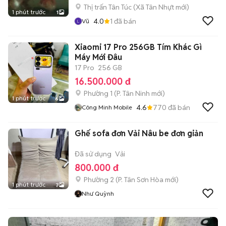
Thị trấn Tân Túc
(
Xã Tân Nhựt
mới)
1 phút trước
1
4.0
1
đã bán
Vũ
Xiaomi 17 Pro 256GB Tím Khác Gì
Máy Mới Đâu
17 Pro
256 GB
16.500.000 đ
Phường 1
(
P. Tân Ninh
mới)
1 phút trước
6
4.6
770
đã bán
Công Minh Mobile
Ghế sofa đơn Vải Nâu be đơn giản
Đã sử dụng
Vải
800.000 đ
Phường 2
(
P. Tân Sơn Hòa
mới)
1 phút trước
3
Như Quỳnh