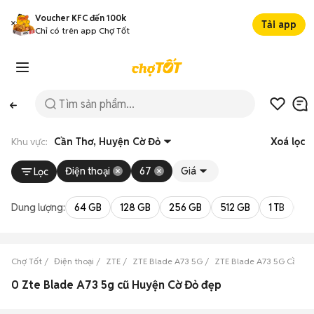
Voucher KFC đến 100k
Tải app
Chỉ có trên app Chợ Tốt
Khu vực:
Cần Thơ, Huyện Cờ Đỏ
Xoá lọc
Điện thoại
67
Giá
Lọc
Dung lượng:
64 GB
128 GB
256 GB
512 GB
1 TB
2 
Chợ Tốt
Điện thoại
ZTE
ZTE Blade A73 5G
ZTE Blade A73 5G Cần Th
0 Zte Blade A73 5g cũ Huyện Cờ Đỏ đẹp