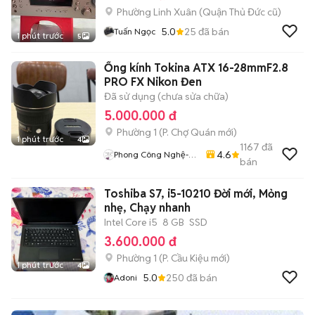
Phường Linh Xuân (Quận Thủ Đức cũ)
5.0
25
đã bán
Tuấn Ngọc
1 phút trước
5
Ống kính Tokina ATX 16-28mmF2.8
PRO FX Nikon Đen
Đã sử dụng (chưa sửa chữa)
5.000.000 đ
Phường 1
(
P. Chợ Quán
mới)
1 phút trước
4
1167
đã
4.6
Phong Công Nghệ-
bán
TienTranMobile
Toshiba S7, i5-10210 Đời mới, Mỏng
nhẹ, Chạy nhanh
Intel Core i5
8 GB
SSD
3.600.000 đ
Phường 1
(
P. Cầu Kiệu
mới)
1 phút trước
4
5.0
250
đã bán
Adoni