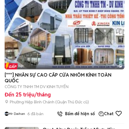
Tin nổi bật
1
[***] NHÂN SỰ CAO CẤP CỬA NHÔM KÍNH TOÀN
QUỐC
CÔNG TY TNHH TM DV KINH TUYẾN
Đến 25 triệu/tháng
Phường Hiệp Bình Chánh (Quận Thủ Đức cũ)
6
đã bán
Bấm để hiện số
Chat
Mr Daihan