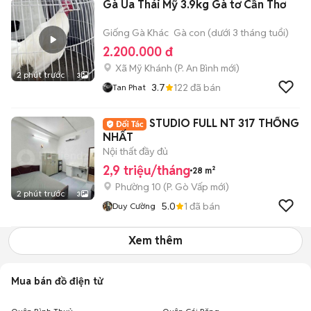
Gà Úa Thái Mỹ 3.9kg Gà tơ Cần Thơ
Giống Gà Khác
Gà con (dưới 3 tháng tuổi)
2.200.000 đ
Xã Mỹ Khánh
(
P. An Bình
mới)
2 phút trước
3
3.7
122
đã bán
Tan Phat
STUDIO FULL NT 317 THỐNG
NHẤT
Nội thất đầy đủ
2,9 triệu/tháng
28 m²
Phường 10
(
P. Gò Vấp
mới)
2 phút trước
3
5.0
1
đã bán
Duy Cường
Xem thêm
Mua bán đồ điện tử