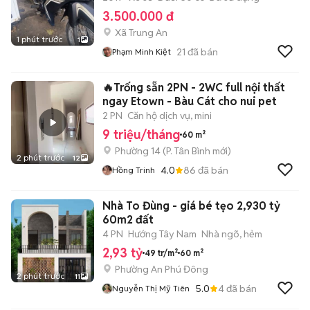
3.500.000 đ
Xã Trung An
1 phút trước
1
21
đã bán
Phạm Minh Kiệt
🔥Trống sẵn 2PN - 2WC full nội thất
ngay Etown - Bàu Cát cho nui pet
2 PN
Căn hộ dịch vụ, mini
9 triệu/tháng
60 m²
Phường 14
(
P. Tân Bình
mới)
2 phút trước
12
4.0
86
đã bán
Hồng Trinh
Nhà To Đùng - giá bé tẹo 2,930 tỷ
60m2 đất
4 PN
Hướng Tây Nam
Nhà ngõ, hẻm
2,93 tỷ
49 tr/m²
60 m²
Phường An Phú Đông
2 phút trước
11
5.0
4
đã bán
Nguyễn Thị Mỹ Tiên