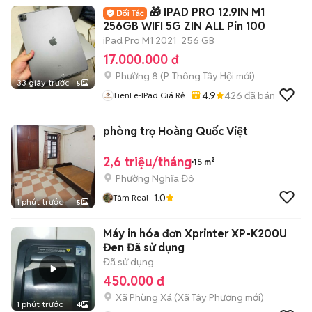
🎁 IPAD PRO 12.9IN M1
256GB WIFI 5G ZIN ALL Pin 100
iPad Pro M1 2021
256 GB
17.000.000 đ
Phường 8
(
P. Thông Tây Hội
mới)
33 giây trước
5
4.9
426
đã bán
TienLe-IPad Giá Rẻ
phòng trọ Hoàng Quốc Việt
2,6 triệu/tháng
15 m²
Phường Nghĩa Đô
1.0
Tâm Real
1 phút trước
5
Máy in hóa đơn Xprinter XP-K200U
Đen Đã sử dụng
Đã sử dụng
450.000 đ
Xã Phùng Xá
(
Xã Tây Phương
mới)
1 phút trước
4