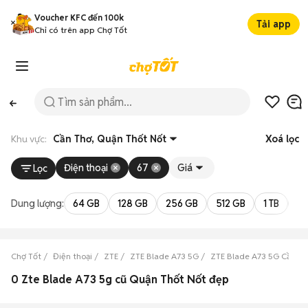
Voucher KFC đến 100k
Tải app
Chỉ có trên app Chợ Tốt
Khu vực:
Cần Thơ, Quận Thốt Nốt
Xoá lọc
Điện thoại
67
Giá
Lọc
Dung lượng:
64 GB
128 GB
256 GB
512 GB
1 TB
2 
Chợ Tốt
Điện thoại
ZTE
ZTE Blade A73 5G
ZTE Blade A73 5G Cần Th
0 Zte Blade A73 5g cũ Quận Thốt Nốt đẹp