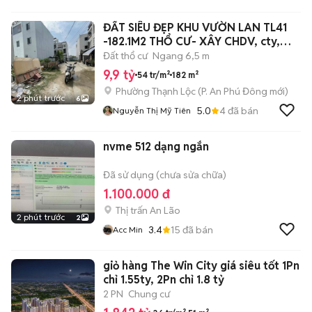
ĐẤT SIÊU ĐẸP KHU VƯỜN LAN TL41
-182.1M2 THỔ CƯ- XÂY CHDV, cty,
xưởng..
Đất thổ cư
Ngang 6,5 m
9,9 tỷ
54 tr/m²
182 m²
Phường Thạnh Lộc
(
P. An Phú Đông
mới)
2 phút trước
6
5.0
4
đã bán
Nguyễn Thị Mỹ Tiên
nvme 512 dạng ngắn
Đã sử dụng (chưa sửa chữa)
1.100.000 đ
Thị trấn An Lão
2 phút trước
2
3.4
15
đã bán
Acc Min
giỏ hàng The Win City giá siêu tốt 1Pn
chỉ 1.55ty, 2Pn chỉ 1.8 tỷ
2 PN
Chung cư