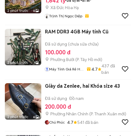
1,842 tỷ
36 tr/m²
51 m²
Xã Đức Hòa Hạ
2 phút trước
6
Trịnh Thị Ngọc Diệp
RAM DDR3 4GB Máy tính Cũ
Đã sử dụng (chưa sửa chữa)
100.000 đ
Phường Bưởi
(
P. Tây Hồ
mới)
2 phút trước
1
437
đã
4.7
Máy Tính Giá Rẻ Hà
bán
Nôi
Giày da Zenlee, hai Khóa size 43
Đã sử dụng
Đồ nam
200.000 đ
Phường Nhân Chính
(
P. Thanh Xuân
mới)
2 phút trước
6
4.7
541
đã bán
Chú Phúc