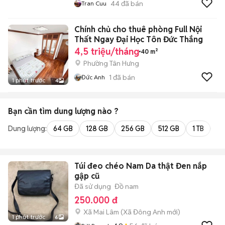
44
đã bán
Tran Cuu
Chính chủ cho thuê phòng Full Nội
Thất Ngay Đại Học Tôn Đức Thắng
4,5 triệu/tháng
40 m²
Phường Tân Hưng
1
đã bán
Đức Anh
1 phút trước
4
Bạn cần tìm
dung lượng
nào ?
Dung lượng:
64 GB
128 GB
256 GB
512 GB
1 TB
2 
Túi đeo chéo Nam Da thật Đen nắp
gập cũ
Đã sử dụng
Đồ nam
250.000 đ
Xã Mai Lâm
(
Xã Đông Anh
mới)
1 phút trước
6