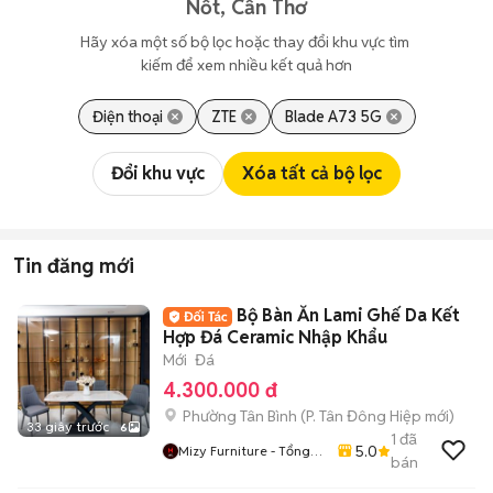
Nốt, Cần Thơ
Hãy xóa một số bộ lọc hoặc thay đổi khu vực tìm 
kiếm để xem nhiều kết quả hơn
Điện thoại
ZTE
Blade A73 5G
Đổi khu vực
Xóa tất cả bộ lọc
Tin đăng mới
Bộ Bàn Ăn Lami Ghế Da Kết
Hợp Đá Ceramic Nhập Khẩu
Mới
Đá
4.300.000 đ
Phường Tân Bình
(
P. Tân Đông Hiệp
mới)
33 giây trước
6
1
đã
5.0
Mizy Furniture - Tổng
bán
Kho Nội Thất Sỉ Lẻ