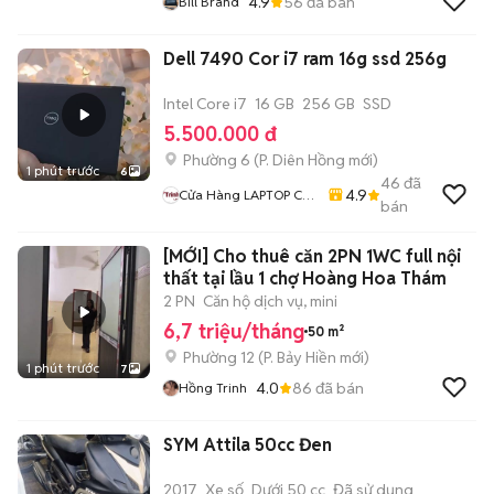
4.9
56
đã bán
Bill Brand
Dell 7490 Cor i7 ram 16g ssd 256g
Intel Core i7
16 GB
256 GB
SSD
5.500.000 đ
Phường 6
(
P. Diên Hồng
mới)
1 phút trước
6
46
đã
4.9
Cửa Hàng LAPTOP Cũ
bán
Giá Rẻ
[MỚI] Cho thuê căn 2PN 1WC full nội
thất tại lầu 1 chợ Hoàng Hoa Thám
2 PN
Căn hộ dịch vụ, mini
6,7 triệu/tháng
50 m²
Phường 12
(
P. Bảy Hiền
mới)
1 phút trước
7
4.0
86
đã bán
Hồng Trinh
SYM Attila 50cc Đen
2017
Xe số
Dưới 50 cc
Đã sử dụng