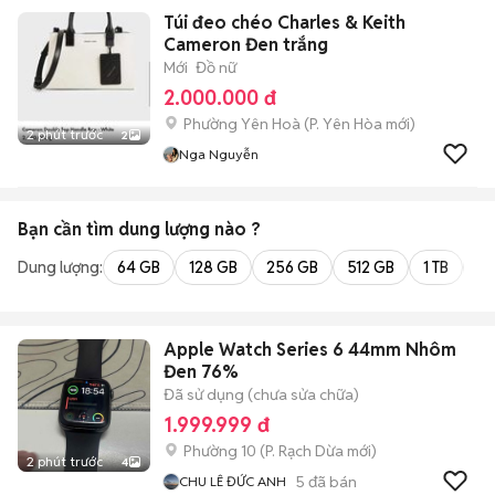
Túi đeo chéo Charles & Keith
Cameron Đen trắng
Mới
Đồ nữ
2.000.000 đ
Phường Yên Hoà
(
P. Yên Hòa
mới)
2 phút trước
2
Nga Nguyễn
Bạn cần tìm
dung lượng
nào ?
Dung lượng:
64 GB
128 GB
256 GB
512 GB
1 TB
2 
Apple Watch Series 6 44mm Nhôm
Đen 76%
Đã sử dụng (chưa sửa chữa)
1.999.999 đ
Phường 10
(
P. Rạch Dừa
mới)
2 phút trước
4
5
đã bán
CHU LÊ ĐỨC ANH