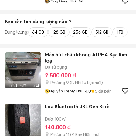
Cộng Đồng Nhà Đất
Bạn cần tìm
dung lượng
nào ?
Dung lượng:
64 GB
128 GB
256 GB
512 GB
1 TB
2 
Máy hút chân không ALPHA Bạc Kim
loại
Đã sử dụng
2.500.000 đ
Phường 9
(
P. Nhiêu Lộc
mới)
1 phút trước
4
N
4.0
5
đã bán
Nguyễn Thị Mỹ Thư
Loa Bluetooth JBL Đen Bị rè
Dưới 100W
140.000 đ
Phường 11
(
P. Bảy Hiền
mới)