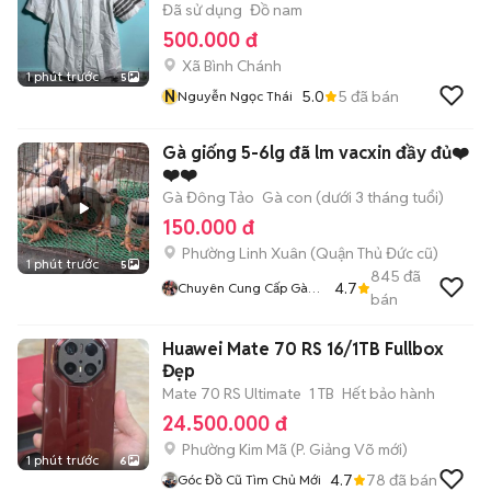
Đã sử dụng
Đồ nam
500.000 đ
Xã Bình Chánh
1 phút trước
5
N
5.0
5
đã bán
Nguyễn Ngọc Thái
Gà giống 5-6lg đã lm vacxin đầy đủ❤️
❤️❤️
Gà Đông Tảo
Gà con (dưới 3 tháng tuổi)
150.000 đ
Phường Linh Xuân (Quận Thủ Đức cũ)
1 phút trước
5
845
đã
4.7
Chuyên Cung Cấp Gà
bán
Đông Tảo Thuần Chủng
Huawei Mate 70 RS 16/1TB Fullbox
Đẹp
Mate 70 RS Ultimate
1 TB
Hết bảo hành
24.500.000 đ
Phường Kim Mã
(
P. Giảng Võ
mới)
1 phút trước
6
4.7
78
đã bán
Góc Đồ Cũ Tìm Chủ Mới