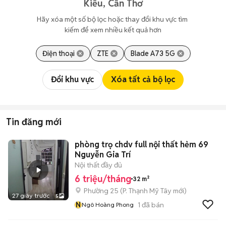
Kiều, Cần Thơ
Hãy xóa một số bộ lọc hoặc thay đổi khu vực tìm 
kiếm để xem nhiều kết quả hơn
Điện thoại
ZTE
Blade A73 5G
Đổi khu vực
Xóa tất cả bộ lọc
Tin đăng mới
phòng trọ chdv full nội thất hẻm 69
Nguyễn Gia Trí
Nội thất đầy đủ
6 triệu/tháng
32 m²
Phường 25
(
P. Thạnh Mỹ Tây
mới)
27 giây trước
5
N
1
đã bán
Ngô Hoàng Phong