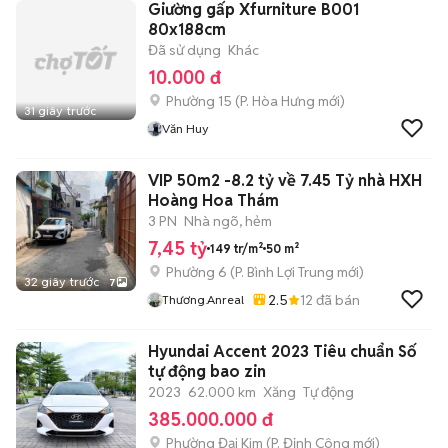
Giường gấp Xfurniture B001
80x188cm
Đã sử dụng
Khác
10.000 đ
Phường 15
(
P. Hòa Hưng
mới)
31 giây trước
Văn Huy
VIP 50m2 -8.2 tỷ về 7.45 Tỷ nhà HXH
Hoàng Hoa Thám
3 PN
Nhà ngõ, hẻm
7,45 tỷ
149 tr/m²
50 m²
Phường 6
(
P. Bình Lợi Trung
mới)
32 giây trước
7
2.5
12
đã bán
Thương.anreal
Hyundai Accent 2023 Tiêu chuẩn Số
tự động bao zin
2023
62.000 km
Xăng
Tự động
385.000.000 đ
Phường Đại Kim
(
P. Định Công
mới)