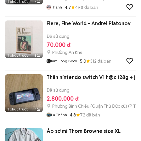
1 phút trước
4
4.7
498
đã bán
Thành
Fiere, Fine World - Andrei Platonov
Đã sử dụng
70.000 đ
Phường An Khê
1 phút trước
6
5.0
312
đã bán
Kim Long Book
Thân nintendo switch V1 h@c 128g + jo
Đã sử dụng
2.800.000 đ
Phường Bình Chiểu (Quận Thủ Đức cũ)
(
P. Ta
1 phút trước
1
4.8
72
đã bán
La Thành
Áo sơ mi Thom Browne size XL