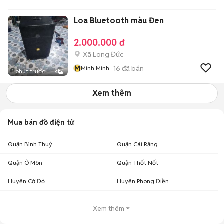
Loa Bluetooth màu Đen
2.000.000 đ
Xã Long Đức
M
16
đã bán
Minh Minh
1 phút trước
4
Xem thêm
Mua bán đồ điện tử
Quận Bình Thuỷ
Quận Cái Răng
Quận Ô Môn
Quận Thốt Nốt
Huyện Cờ Đỏ
Huyện Phong Điền
Xem thêm