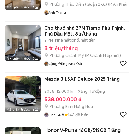
Phường Thảo Điền (Quận 2 cũ)
(
P. An Khánh
m
36 giây trước
5
Ánh Trang
Cho thuê nhà 2PN Tiamo Phú Thịnh,
Thủ Dầu Một, 8tr/tháng
2 PN
Nhà mặt phố, mặt tiền
8 triệu/tháng
Phường Chánh Mỹ
(
P. Chánh Hiệp
mới)
39 giây trước
3
Cộng Đồng Nhà Đất
Mazda 3 1.5AT Deluxe 2025 Trắng
2025
12.000 km
Xăng
Tự động
538.000.000 đ
Phường Bình Hưng Hòa
42 giây trước
5
4.8
143
đã bán
Sinh
Honor V-Purse 16GB/512GB Trắng