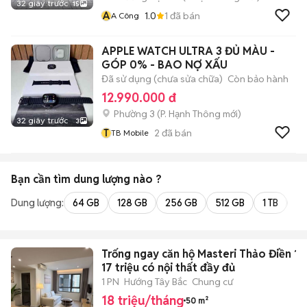
32 giây trước
15
A
1.0
1
đã bán
A Công
APPLE WATCH ULTRA 3 ĐỦ MÀU -
GÓP 0% - BAO NỢ XẤU
Đã sử dụng (chưa sửa chữa)
Còn bảo hành
12.990.000 đ
Phường 3
(
P. Hạnh Thông
mới)
32 giây trước
3
T
2
đã bán
TB Mobile
Bạn cần tìm
dung lượng
nào ?
Dung lượng:
64 GB
128 GB
256 GB
512 GB
1 TB
2 
Trống ngay căn hộ Masteri Thảo Điền 1P
17 triệu có nội thất đầy đủ
1 PN
Hướng Tây Bắc
Chung cư
18 triệu/tháng
50 m²