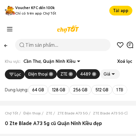
Voucher KFC đến 100k
Tải app
Chỉ có trên app Chợ Tốt
Khu vực:
Cần Thơ, Quận Ninh Kiều
Xoá lọc
Điện thoại
ZTE
4489
Giá
Lọc
Dung lượng:
64 GB
128 GB
256 GB
512 GB
1 TB
2 
Chợ Tốt
Điện thoại
ZTE
ZTE Blade A73 5G
ZTE Blade A73 5G Cần Th
0 Zte Blade A73 5g cũ Quận Ninh Kiều đẹp