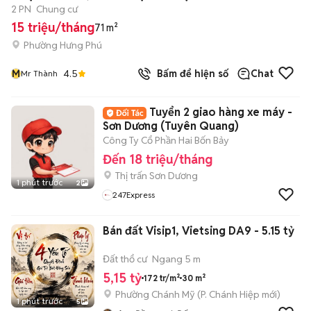
2 PN
Chung cư
15 triệu/tháng
71 m²
Phường Hưng Phú
M
4.5
Bấm để hiện số
Chat
Mr Thành
Tuyển 2 giao hàng xe máy -
Sơn Dương (Tuyên Quang)
Công Ty Cổ Phần Hai Bốn Bảy
Đến 18 triệu/tháng
Thị trấn Sơn Dương
1 phút trước
2
247Express
Bán đất Visip1, Vietsing DA9 - 5.15 tỷ
Đất thổ cư
Ngang 5 m
5,15 tỷ
172 tr/m²
30 m²
Phường Chánh Mỹ
(
P. Chánh Hiệp
mới)
1 phút trước
5