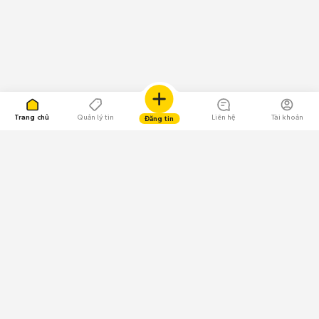
Trang chủ
Quản lý tin
Liên hệ
Tài khoản
Đăng tin
109.000 Bình chọn
Tải ứng dụng Chợ Tốt
Về Chợ Tốt
Quy chế sàn
Chính sách bảo mật
Giải quyết tranh chấp