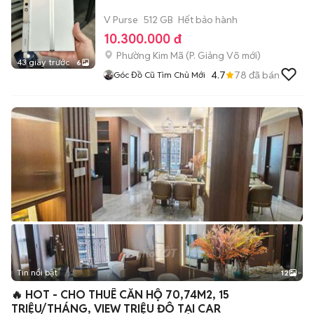
V Purse
512 GB
Hết bảo hành
10.300.000 đ
Phường Kim Mã
(
P. Giảng Võ
mới)
43 giây trước
6
4.7
78
đã bán
Góc Đồ Cũ Tìm Chủ Mới
Tin nổi bật
12
+
2
🔥 HOT - CHO THUÊ CĂN HỘ 70,74M2, 15
TRIỆU/THÁNG, VIEW TRIỆU ĐÔ TẠI CAR