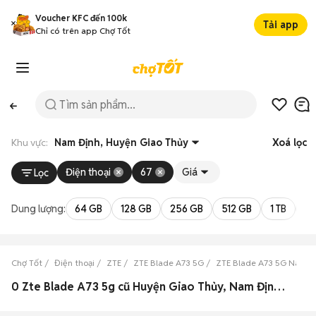
Voucher KFC đến 100k
Tải app
Chỉ có trên app Chợ Tốt
Khu vực:
Nam Định, Huyện Giao Thủy
Xoá lọc
Điện thoại
67
Giá
Lọc
Dung lượng:
64 GB
128 GB
256 GB
512 GB
1 TB
2 
Chợ Tốt
Điện thoại
ZTE
ZTE Blade A73 5G
ZTE Blade A73 5G Nam Đ
0 Zte Blade A73 5g cũ Huyện Giao Thủy, Nam Định đẹp