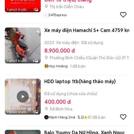
Thị trấn Diễn Châu
1 phút trước
1
247Express
Xe máy điện Hamachi S+ Cam 4759 km
2023
Xe máy điện
Đã sử dụng
8.900.000 đ
Phường Bình Chiểu (Quận Thủ Đức cũ)
(
P. Ta
1 phút trước
5
H
1
đã bán
Huy Hoàng
HDD laptop 1tb(hàng tháo máy)
Đã sử dụng (chưa sửa chữa)
400.000 đ
Xã Bình Hòa
1 phút trước
3
5.0
41
đã bán
Mạnh Hàng 2nd
Balo Yuumy Da Nữ Hồng, Xanh Ngọc