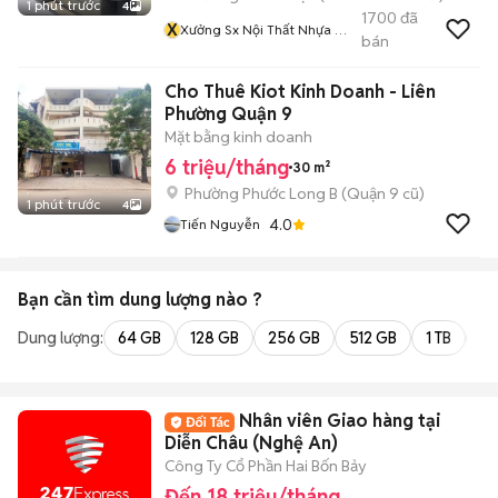
1 phút trước
4
1700
đã
X
Xưởng Sx Nội Thất Nhựa ĐL
bán
Và Gỗ Cn TST Số 1 Tại ĐN
Cho Thuê Kiot Kinh Doanh - Liên
Phường Quận 9
Mặt bằng kinh doanh
6 triệu/tháng
30 m²
Phường Phước Long B (Quận 9 cũ)
1 phút trước
4
4.0
Tiến Nguyễn
Bạn cần tìm
dung lượng
nào ?
Dung lượng:
64 GB
128 GB
256 GB
512 GB
1 TB
2 
Nhân viên Giao hàng tại
Diễn Châu (Nghệ An)
Công Ty Cổ Phần Hai Bốn Bảy
Đến 18 triệu/tháng