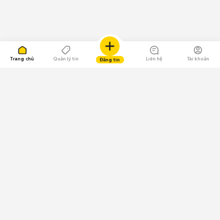
Trang chủ
Quản lý tin
Liên hệ
Tài khoản
Đăng tin
109.000 Bình chọn
Tải ứng dụng Chợ Tốt
Về Chợ Tốt
Quy chế sàn
Chính sách bảo mật
Giải quyết tranh chấp
CÔNG TY TNHH CHỢ TỐT - Người đại diện theo pháp luật:
Nguyễn Trọng Tấn; GPDKKD: 0312120782 do Sở KH & ĐT TP.HCM cấp ngày