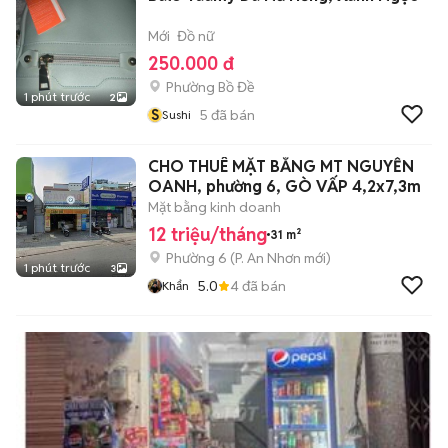
Mới
Đồ nữ
250.000 đ
Phường Bồ Đề
1 phút trước
2
S
5
đã bán
Sushi
CHO THUÊ MẶT BẰNG MT NGUYỄN
OANH, phường 6, GÒ VẤP 4,2x7,3m
Mặt bằng kinh doanh
12 triệu/tháng
31 m²
Phường 6
(
P. An Nhơn
mới)
1 phút trước
3
5.0
4
đã bán
Khẩn