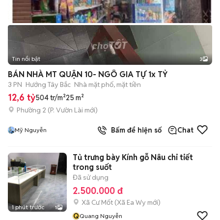
Tin nổi bật
3
BÁN NHÀ MT QUẬN 10- NGÔ GIA TỰ 1x TỶ
3 PN
Hướng Tây Bắc
Nhà mặt phố, mặt tiền
12,6 tỷ
504 tr/m²
25 m²
Phường 2
(
P. Vườn Lài
mới)
Bấm để hiện số
Chat
Mỹ Nguyễn
Tủ trưng bày Kính gỗ Nâu chi tiết
trong suốt
Đã sử dụng
2.500.000 đ
Xã Cư Mốt
(
Xã Ea Wy
mới)
1 phút trước
1
Q
Quang Nguyễn