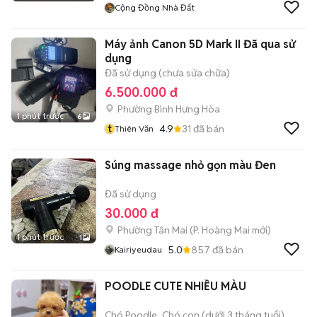
Cộng Đồng Nhà Đất
Máy ảnh Canon 5D Mark II Đã qua sử
dụng
Đã sử dụng (chưa sửa chữa)
6.500.000 đ
Phường Bình Hưng Hòa
1 phút trước
6
t
4.9
31
đã bán
Thiên Văn
Súng massage nhỏ gọn màu Đen
Đã sử dụng
30.000 đ
Phường Tân Mai
(
P. Hoàng Mai
mới)
1 phút trước
1
5.0
857
đã bán
Kairiyeudau
POODLE CUTE NHIỀU MÀU
Chó Poodle
Chó con (dưới 3 tháng tuổi)