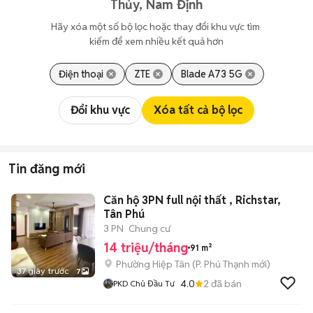
Thủy, Nam Định
Hãy xóa một số bộ lọc hoặc thay đổi khu vực tìm 
kiếm để xem nhiều kết quả hơn
Điện thoại
ZTE
Blade A73 5G
Đổi khu vực
Xóa tất cả bộ lọc
Tin đăng mới
Căn hộ 3PN full nội thất , Richstar,
Tân Phú
3 PN
Chung cư
14 triệu/tháng
91 m²
Phường Hiệp Tân
(
P. Phú Thạnh
mới)
37 giây trước
7
4.0
2
đã bán
PKD Chủ Đầu Tư