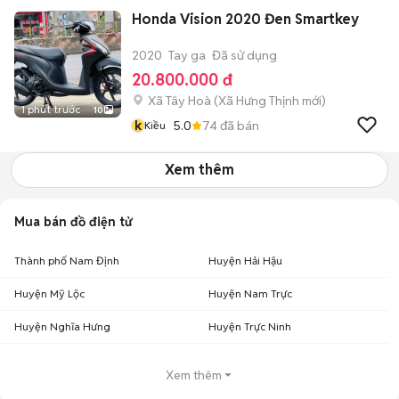
Honda Vision 2020 Đen Smartkey
2020
Tay ga
Đã sử dụng
20.800.000 đ
Xã Tây Hoà
(
Xã Hưng Thịnh
mới)
1 phút trước
10
k
5.0
74
đã bán
Kiều
Xem thêm
Mua bán đồ điện tử
Thành phố Nam Định
Huyện Hải Hậu
Huyện Mỹ Lộc
Huyện Nam Trực
Huyện Nghĩa Hưng
Huyện Trực Ninh
Xem thêm