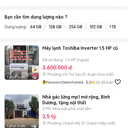
Bạn cần tìm
dung lượng
nào ?
Dung lượng:
64 GB
128 GB
256 GB
512 GB
1 TB
2 
Máy lạnh Toshiba Inverter 1.5 HP cũ
Đã sử dụng
1.5 HP (ngựa)
3.600.000 đ
Phường Võ Thị Sáu
(
P. Xuân Hòa
mới)
1 phút trước
1
P
5.0
26
đã bán
PanasonicDaikinToshiba
Nhà gác lửng mp1 mở rộng, Bình
Dương, tặng nội thất
3 PN
Nhà mặt phố, mặt tiền
2,5 tỷ
Phường Chánh Mỹ
(
P. Chánh Hiệp
mới)
1 phút trước
5