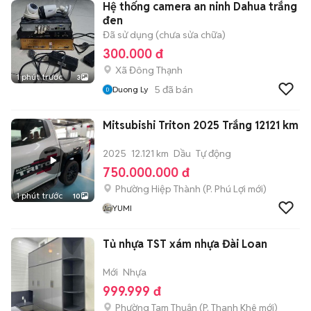
Hệ thống camera an ninh Dahua trắng
đen
Đã sử dụng (chưa sửa chữa)
300.000 đ
Xã Đông Thạnh
1 phút trước
3
5
đã bán
Duong Ly
Mitsubishi Triton 2025 Trắng 12121 km
2025
12.121 km
Dầu
Tự động
750.000.000 đ
Phường Hiệp Thành
(
P. Phú Lợi
mới)
1 phút trước
10
YUMI
Tủ nhựa TST xám nhựa Đài Loan
Mới
Nhựa
999.999 đ
Phường Tam Thuận
(
P. Thanh Khê
mới)