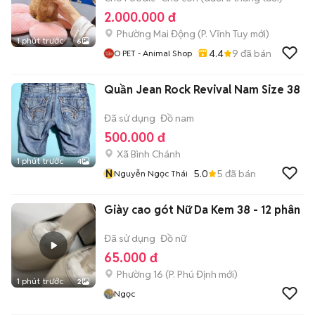
2.000.000 đ
Phường Mai Động
(
P. Vĩnh Tuy
mới)
1 phút trước
6
4.4
9
đã bán
O PET - Animal Shop
Quần Jean Rock Revival Nam Size 38
Đã sử dụng
Đồ nam
500.000 đ
Xã Bình Chánh
1 phút trước
4
N
5.0
5
đã bán
Nguyễn Ngọc Thái
Giày cao gót Nữ Da Kem 38 - 12 phân
Đã sử dụng
Đồ nữ
65.000 đ
Phường 16
(
P. Phú Định
mới)
1 phút trước
2
Ngọc