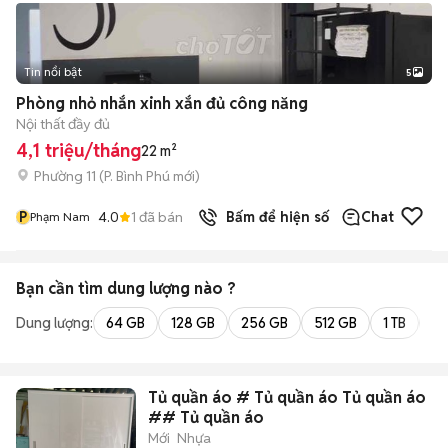
Tin nổi bật
5
Phòng nhỏ nhắn xinh xắn đủ công năng
Nội thất đầy đủ
4,1 triệu/tháng
22 m²
Phường 11
(
P. Bình Phú
mới)
P
4.0
1
đã bán
Bấm để hiện số
Chat
Phạm Nam
Bạn cần tìm
dung lượng
nào ?
Dung lượng:
64 GB
128 GB
256 GB
512 GB
1 TB
2 
Tủ quần áo # Tủ quần áo Tủ quần áo
## Tủ quần áo
Mới
Nhựa