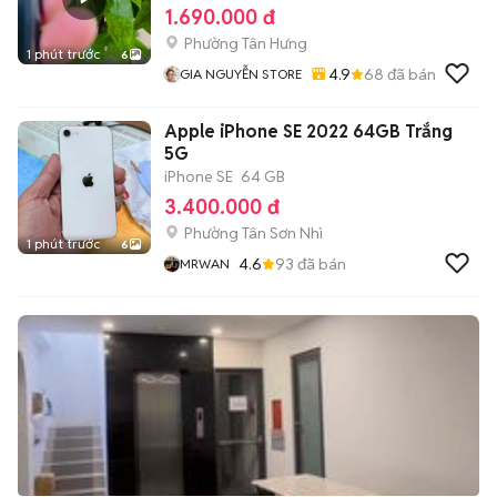
1.690.000 đ
Phường Tân Hưng
1 phút trước
6
4.9
68
đã bán
GIA NGUYỄN STORE
Apple iPhone SE 2022 64GB Trắng
5G
iPhone SE
64 GB
3.400.000 đ
Phường Tân Sơn Nhì
1 phút trước
6
4.6
93
đã bán
MRWAN