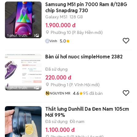
Samsung M51 pin 7000 Ram 8/128G
chip Snapdrag 730
Galaxy M51
128 GB
1.900.000 đ
Phường 10
(
P. Bảy Hiền
mới)
1 phút trước
3
5.0
Vinh
Bàn ủi hơi nuoc simpleHome 2382
Đã sử dụng
220.000 đ
Phường 1
(
P. Vĩnh Hội
mới)
1 phút trước
4
N
4.6
95
đã bán
NGUYEN MR
Thắt lưng Dunhill Da Đen Nam 105cm
Mới 99%
Đã sử dụng
Đồ nam
1.100.000 đ