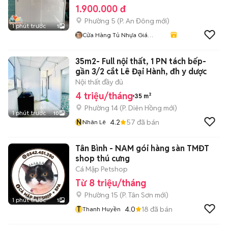
1.900.000 đ
Phường 5
(
P. An Đông
mới)
1 phút trước
1
Cửa Hàng Tủ Nhựa Giá
Xưởng
35m2- Full nội thất, 1 PN tách bếp-
gần 3/2 cắt Lê Đại Hành, đh y dược
Nội thất đầy đủ
4 triệu/tháng
35 m²
Phường 14
(
P. Diên Hồng
mới)
1 phút trước
10
N
4.2
57
đã bán
Nhân Lê
Tân Bình - NAM gói hàng sàn TMĐT
shop thú cưng
Cá Mập Petshop
Từ 8 triệu/tháng
Phường 15
(
P. Tân Sơn
mới)
1 phút trước
1
T
4.0
18
đã bán
Thanh Huyền