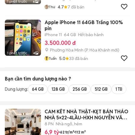
1 phút trước
6
4.7
7
đã bán
Thư
Apple iPhone 11 64GB Trắng 100%
pin
iPhone 11
64 GB
Hết bảo hành
3.500.000 đ
Phường Hòa Minh
(
P. Hòa Khánh
mới)
1 phút trước
4
T
5.0
33
đã bán
Tuấn
Bạn cần tìm
dung lượng
nào ?
Dung lượng:
64 GB
128 GB
256 GB
512 GB
1 TB
2 
CAM KẾT NHÀ THẬT-KẸT BÁN THÁO
NHÀ 5×22-4LẦU-HXH NGUYỄN VĂN
QUÁ Q.12
8 PN
Nhà ngõ, hẻm
6,9 tỷ
62 tr/m²
112 m²