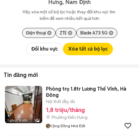
Hưng, Nam Định
Hãy xóa một số bộ lọc hoặc thay đổi khu vực tìm 
kiếm để xem nhiều kết quả hơn
Điện thoại
ZTE
Blade A73 5G
Đổi khu vực
Xóa tất cả bộ lọc
Tin đăng mới
Phòng trọ 1.8tr Lương Thế Vinh, Hà
Đông
Nội thất đầy đủ
1,8 triệu/tháng
Phường Kiến Hưng
1 phút trước
3
Cộng Đồng Nhà Đất