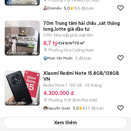
Phường 9
(
P. Nhiêu Lộc
mới)
1 phút trước
6
5.0
155
đã bán
Đôsihiệu
70m Trung tâm hải châu ,sát thăng
long,lotte giá đầu tư
3 PN
Nhà mặt phố, mặt tiền
8,7 tỷ
124 tr/m²
70 m²
Phường Hòa Cường Nam
1 phút trước
4
5
đã bán
Phan Văn Phước
Xiaomi Redmi Note 15 8GB/128GB
VN
Redmi Note 1
128 GB
>12 tháng
4.300.000 đ
Phường 11
(
P. Bình Phú
mới)
1 phút trước
5
5.0
827
đã bán
Nguyễn Quân
Xem thêm