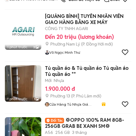
NHÀ THÀNH PHỐ
[QUẢNG BÌNH] TUYỂN NHÂN VIÊN
GIAO HÀNG BẰNG XE MÁY
CÔNG TY TNHH AGARI
Đến 20 triệu (lương khoán)
Phường Nam Lý
(
P. Đồng Hới
mới)
1 phút trước
2
Võ Ngọc Minh Thư
Tủ quần áo & Tủ quần áo Tủ quần áo
Tủ quần áo **
Mới
Nhựa
1.900.000 đ
Phường 13
(
P. Phú Lâm
mới)
1 phút trước
1
Cửa Hàng Tủ Nhựa Giá
Xưởng
💢OPPO 100% RAM 8GB-
256GB GRAB BE XANH SM💢
A56
256 GB
3 tháng