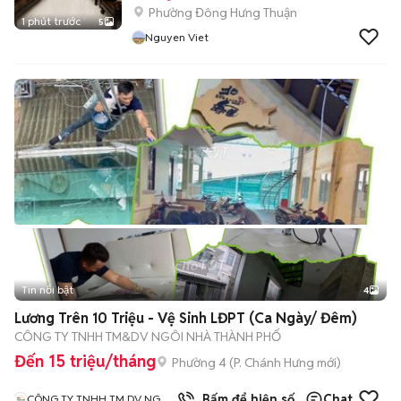
Phường Đông Hưng Thuận
1 phút trước
5
Nguyen Viet
Tin nổi bật
4
Lương Trên 10 Triệu - Vệ Sinh LĐPT (Ca Ngày/ Đêm)
CÔNG TY TNHH TM&DV NGÔI NHÀ THÀNH PHỐ
Đến 15 triệu/tháng
Phường 4
(
P. Chánh Hưng
mới)
Bấm để hiện số
Chat
CÔNG TY TNHH TM DV NGÔI