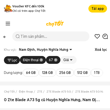
Voucher KFC đến 100k
Tải app
Chỉ có trên app Chợ Tốt
Khu vực:
Nam Định, Huyện Nghĩa Hưng
Xoá lọc
Điện thoại
67
Giá
Lọc
Dung lượng:
64 GB
128 GB
256 GB
512 GB
1 TB
2 
Chợ Tốt
Điện thoại
ZTE
ZTE Blade A73 5G
ZTE Blade A73 5G Nam Đ
0 Zte Blade A73 5g cũ Huyện Nghĩa Hưng, Nam Định đẹp