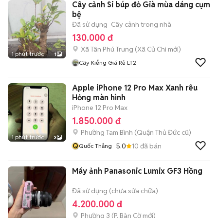
Cây cảnh Si búp đỏ Già mùa dáng cụm
bệ
Đã sử dụng
Cây cảnh trong nhà
130.000 đ
Xã Tân Phú Trung
(
Xã Củ Chi
mới)
1 phút trước
1
Cây Kiểng Giá Rẻ LT2
Apple iPhone 12 Pro Max Xanh rêu
Hỏng màn hình
iPhone 12 Pro Max
1.850.000 đ
Phường Tam Bình (Quận Thủ Đức cũ)
1 phút trước
3
Q
5.0
10
đã bán
Quốc Thắng
Máy ảnh Panasonic Lumix GF3 Hồng
Đã sử dụng (chưa sửa chữa)
4.200.000 đ
Phường 3
(
P. Bàn Cờ
mới)